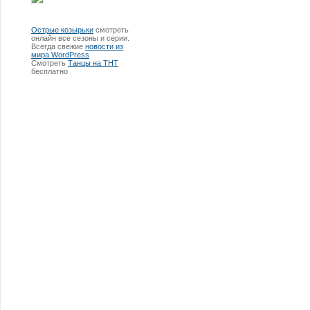
Острые козырьки
смотреть
онлайн все сезоны и серии.
Всегда свежие
новости из
мира WordPress
Смотреть
Танцы на ТНТ
бесплатно