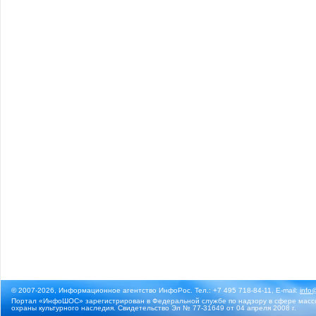
© 2007-2026, Информационное агентство ИнфоРос. Тел.: +7 495 718-84-11, E-mail:
info
Портал «ИнфоШОС» зарегистрирован в Федеральной службе по надзору в сфере массо
охраны культурного наследия. Свидетельство Эл № 77-31649 от 04 апреля 2008 г.