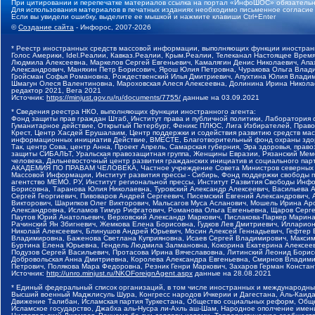
При цитировании и перепечатке материалов ссылка на портал «ИнфоШОС» обязательн
Для использования материалов в печатных изданиях необходимо письменное согласие
Если вы увидели ошибку, выделите ее мышкой и нажмите клавиши Ctrl+Enter
©
Создание сайта
- Инфорос, 2007-2026
* Реестр иностранных средств массовой информации, выполняющих функции иностранн
Голос Америки, Idel.Реалии, Кавказ.Реалии, Крым.Реалии, Телеканал Настоящее Время
Людмила Алексеевна, Маркелов Сергей Евгеньевич, Камалягин Денис Николаевич, Апах
Александрович, Маняхин Петр Борисович, Ярош Юлия Петровна, Чуракова Ольга Влади
Гройсман Софья Романовна, Рождественский Илья Дмитриевич, Апухтина Юлия Владимир
Шмагун Олеся Валентиновна, Мароховская Алеся Алексеевна, Долинина Ирина Никола
редактор 2021, Вега 2021
Источник:
https://minjust.gov.ru/ru/documents/7755/
данные на
03.09.2021
* Сведения реестра НКО, выполняющих функции иностранного агента:
Фонд защиты прав граждан Штаб, Институт права и публичной политики, Лаборатория
Гуманитарное действие, Открытый Петербург, Феникс ПЛЮС, Лига Избирателей, Правов
Крест, Центр Хасдей Ерушалаим, Центр поддержки и содействия развитию средств мас
информационных инициатив Действие, ВМЕСТЕ, Благотворительный фонд охраны здоров
Так, центр Сова, центр Анна, Проект Апрель, Самарская губерния, Эра здоровья, пр
защиты СИБАЛЬТ, Уральская правозащитная группа, Женщины Евразии, Рязанский Мемо
человека, Дальневосточный центр развития гражданских инициатив и социального пар
АКАДЕМИЯ ПО ПРАВАМ ЧЕЛОВЕКА, Частное учреждение Совета Министров северных стр
Массовой Информации, Институт развития прессы - Сибирь, Фонд поддержки свободы 
агентство МЕМО. РУ, Институт региональной прессы, Институт Развития Свободы Инф
Борисовна, Таранова Юлия Николаевна, Туровский Александр Алексеевич, Васильева 
Сергей Георгиевич, Пивоваров Андрей Сергеевич, Писемский Евгений Александрович,
Викторович, Шарипков Олег Викторович, Мальсагов Муса Асланович, Мошель Ирина Ар
Александровна, Исламов Тимур Рифгатович, Романова Ольга Евгеньевна, Щаров Серг
Паутов Юрий Анатольевич, Верховский Александр Маркович, Пислакова-Паркер Марина
Рачинский Ян Збигневич, Жемкова Елена Борисовна, Гудков Лев Дмитриевич, Иллари
Николай Алексеевич, Блинушов Андрей Юрьевич, Мосин Алексей Геннадьевич, Гефтер
Владимировна, Баженова Светлана Куприяновна, Исаев Сергей Владимирович, Максим
Буртина Елена Юрьевна, Гендель Людмила Залмановна, Кокорина Екатерина Алексеев
Подузов Сергей Васильевич, Протасова Ирина Вячеславовна, Литинский Леонид Борис
Добровольская Анна Дмитриевна, Королева Александра Евгеньевна, Смирнов Владими
Петрович, Полякова Мара Федоровна, Резник Генри Маркович, Захаров Герман Конста
Источник:
http://unro.minjust.ru/NKOForeignAgent.aspx
данные на
28.08.2021
* Единый федеральный список организаций, в том числе иностранных и международны
Высший военный Маджлисуль Шура, Конгресс народов Ичкерии и Дагестана, Аль-Каида, 
Движение Талибан, Исламская партия Туркестана, Общество социальных реформ, Общес
Исламское государство, Джабха аль-Нусра ли-Ахль аш-Шам, Народное ополчение имен