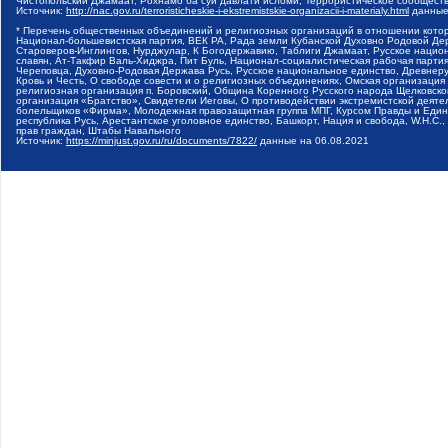
Чистопольский Джамаат, Рохнамо ба суи давлати исломи, Террористическое сообщест
Источник:
http://nac.gov.ru/terroristicheskie-i-ekstremistskie-organizacii-i-materialy.html
данные
* Перечень общественных объединений и религиозных организаций в отношении котор
Национал-большевистская партия, ВЕК РА, Рада земли Кубанской Духовно Родовой Де
Староверов-Инглингов, Нурджулар, К Богодержавию, Таблиги Джамаат, Русское наци
славян, Ат-Такфир Валь-Хиджра, Пит Буль, Национал-социалистическая рабочая парт
Череповца, Духовно-Родовая Держава Русь, Русское национальное единство, Древнер
Кровь и Честь, О свободе совести и о религиозных объединениях, Омская организаци
религиозная организация п. Боровский, Община Коренного Русского народа Щелковског
организация «Братство», Свидетели Иеговы, О противодействии экстремистской деяте
болельщиков «Фирма», Молодежная правозащитная группа МПГ, Курсом Правды и Единен
республика Русь, Арестантское уголовное единство, Башкорт, Нация и свобода, W.H.С
прав граждан, Штабы Навального
Источник:
https://minjust.gov.ru/ru/documents/7822/
данные на
06.08.2021