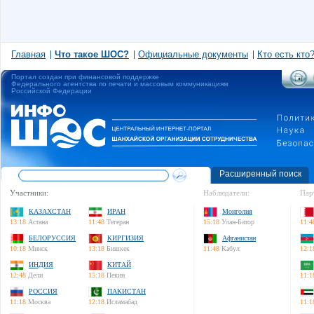
Главная
Что такое ШОС?
Официальные документы
Кто есть кто
Портал создан при финансовой поддержке
Федерального агентства по печати и массовым коммуникациям
Российской Федерации
Расширенный поиск
Участники:
Наблюдатели:
Пар
КАЗАХСТАН
ИРАН
Монголия
13:18
Астана
11:48
Тегеран
15:18
Улан-Батор
11:4
БЕЛОРУССИЯ
КИРГИЗИЯ
Афганистан
10:18
Минск
13:18
Бишкек
11:48
Кабул
12:1
ИНДИЯ
КИТАЙ
12:48
Дели
15:18
Пекин
11:1
РОССИЯ
ПАКИСТАН
11:18
Москва
12:18
Исламабад
11:1