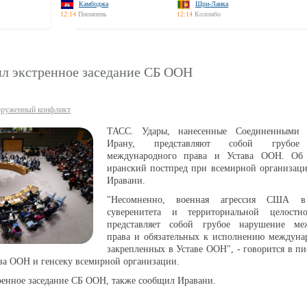
Камбоджа
Шри-Ланка
12:14
Пномпень
12:14
Коломбо
ил экстренное заседание СБ ООН
руженный конфликт
ТАСС. Удары, нанесенные Соединенными
Ирану, представляют собой грубое
международного права и Устава ООН. Об 
иранский постпред при всемирной организац
Иравани.
"Несомненно, военная агрессия США в
суверенитета и территориальной целостн
представляет собой грубое нарушение ме
права и обязательных к исполнению междуна
закрепленных в Уставе ООН", - говорится в п
за ООН и генсеку всемирной организации.
ренное заседание СБ ООН, также сообщил Иравани.