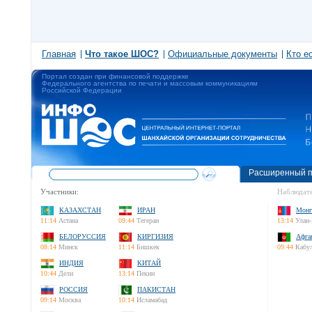
Главная
Что такое ШОС?
Официальные документы
Кто е
Портал создан при финансовой поддержке
Федерального агентства по печати и массовым коммуникациям
Российской Федерации
Расширенный п
Участники:
Наблюдате
КАЗАХСТАН
ИРАН
Монг
11:14
Астана
09:44
Тегеран
13:14
Улан-
БЕЛОРУССИЯ
КИРГИЗИЯ
Афга
08:14
Минск
11:14
Бишкек
09:44
Кабу
ИНДИЯ
КИТАЙ
10:44
Дели
13:14
Пекин
РОССИЯ
ПАКИСТАН
09:14
Москва
10:14
Исламабад