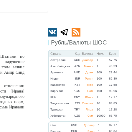
Рубль/Валюты ШОС
Страна
Код
Валюта
Ном.
Курс
 Штатами по
Австралия
AUD
Доллар
1
57.75
 нарушение
Азербайджан
AZN
Манат
1
48.33
этом заявил
ии Амир Саид
Армения
AMD
Драм
100
22.44
Индия
INR
Рупия
100
86.30
Казахстан
KZT
Тенге
100
17.58
 отношении
ости [Ирана]
Киргизия
KGS
Сом
100
93.96
ждународного
КНР
CNY
Юань
1
12.17
родных норм,
Таджикистан
TJS
Сомони
10
88.85
исьме Иравани
Турецкая
TRY
Лира
10
17.28
Узбекистан
UZS
Сум
10000
68.75
Cша
USD
Доллар
1
82.17
Eвропа
EUR
Евро
1
94.84