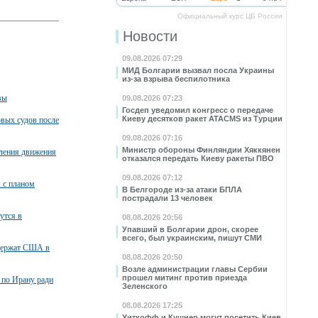
Официальный курс ЦБ России
Новости
09.08.2026 07:29
МИД Болгарии вызвал посла Украины
из-за взрыва беспилотника
вы
09.08.2026 07:23
Госдеп уведомил конгресс о передаче
Киеву десятков ракет ATACMS из Турции
вых судов после
09.08.2026 07:16
Министр обороны Финляндии Хяккянен
вления движения
отказался передать Киеву ракеты ПВО
09.08.2026 07:12
я с планом
В Белгороде из-за атаки БПЛА
пострадали 13 человек
утся в
08.08.2026 20:56
Упавший в Болгарии дрон, скорее
всего, был украинским, пишут СМИ
ддержат США в
08.08.2026 20:50
Возле администрации главы Сербии
прошел митинг против приезда
 по Ирану ради
Зеленского
08.08.2026 17:25
Уиткофф и Кушнер могут посетить Киев