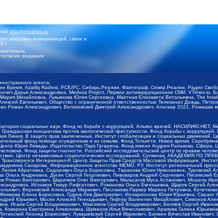
mail:
info@infoshos.ru
ре массовых коммуникаций, связи и
8 г.
язательна.
согласие редакции
иностранного агента:
щее Время, Azatliq Radiosi, PCE/PC, Сибирь.Реалии, Фактограф, Север.Реалии, Радио Св
ончич Дарья Александровна, Medusa Project, Первое антикоррупционное СМИ, VTimes.io, 
ария Михайловна, Лукьянова Юлия Сергеевна, Маетная Елизавета Витальевна, The Insid
ексей Евгеньевич, Общество с ограниченной ответственностью Телеканал Дождь, Петров 
н Роман Александрович, Великовский Дмитрий Александрович, Альтаир 2021, Ромашки мо
оратория социальных наук, Фонд по борьбе с коррупцией, Альянс врачей, НАСИЛИЮ.НЕТ, 
Гражданская инициатива против экологической преступности, Фонд борьбы с коррупцией,
чая Линия, В защиту прав заключенных, Институт глобализации и социальных движений,
тельный фонд помощи осужденным и их семьям, Фонд Тольятти, Новое время, Серебряная т
Центр Юрия Левады, Издательство Парк Гагарина, Фонд имени Андрея Рылькова, Сфера, 
еловека, Фонд защиты гласности, Российский исследовательский центр по правам челове
йствие, Центр независимых социологических исследований, Сутяжник, АКАДЕМИЯ ПО ПР
р Трансперенси Интернешнл-Р, Центр Защиты Прав Средств Массовой Информации, Институ
 академика Сахарова, Информационное агентство МЕМО. РУ, Институт региональной пресс
Лилия Айратовна, Сидорович Ольга Борисовна, Таранова Юлия Николаевна, Туровский Ал
а Ольга Андреевна, Дугин Сергей Георгиевич, Пивоваров Андрей Сергеевич, Писемский Е
в Роман Викторович, Шарипков Олег Викторович, Мальсагов Муса Асланович, Мошель Ири
ександровна, Исламов Тимур Рифгатович, Романова Ольга Евгеньевна, Щаров Сергей Але
льевич, Верховский Александр Маркович, Пислакова-Паркер Марина Петровна, Кочеткова
, Жемкова Елена Борисовна, Гудков Лев Дмитриевич, Илларионова Юлия Юрьевна, Саранг
Андрей Юрьевич, Мосин Алексей Геннадьевич, Гефтер Валентин Михайлович, Симонов Але
а, Исаев Сергей Владимирович, Максимов Сергей Владимирович, Беляев Сергей Иванович
 Кокорина Екатерина Алексеевна, Шуманов Илья Вячеславович, Арапова Галина Юрьевна
Литинский Леонид Борисович, Лукашевский Сергей Маркович, Бахмин Вячеслав Иванович,