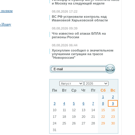
и Москву на следующей неделе
о полном
08.08.2026 17:22
ВС РФ установили контроль над
Ивановкой Харьковской области
о Ирану
08.08.2026 09:39
Что известно об атаках БПЛА на
регионы России
08.08.2026 06:44
Хуснуллин сообщил о значительном
улучшении ситуации на трассе
"Новороссия"
Пн
Вт
Ср
Чт
Пт
Сб
Вс
1
2
3
4
5
6
7
8
9
10
11
12
13
14
15
16
17
18
19
20
21
22
23
24
25
26
27
28
29
30
31