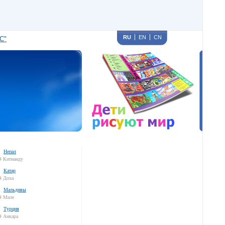
RU
EN
CN
С"
Непал
4
Катманду
Катар
4
Доха
Мальдивы
4
Мале
Турция
4
Анкара