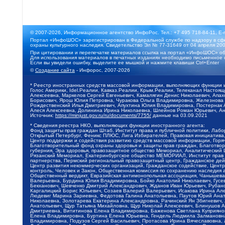
© 2007-2026, Информационное агентство ИнфоРос. Тел.: +7 495 718-84-11, E-
Портал «ИнфоШОС» зарегистрирован в Федеральной службе по надзору в сфе
охраны культурного наследия. Свидетельство Эл № 77-31649 от 04 апреля 200
При цитировании и перепечатке материалов ссылка на портал «ИнфоШОС» об
Для использования материалов в печатных изданиях необходимо письменное 
Если вы увидели ошибку, выделите ее мышкой и нажмите клавиши Ctrl+Enter
©
Создание сайта
- Инфорос, 2007-2026
* Реестр иностранных средств массовой информации, выполняющих функции 
Голос Америки, Idel.Реалии, Кавказ.Реалии, Крым.Реалии, Телеканал Настоя
Алексеевна, Маркелов Сергей Евгеньевич, Камалягин Денис Николаевич, Апах
Борисович, Ярош Юлия Петровна, Чуракова Ольга Владимировна, Железнова М
Рождественский Илья Дмитриевич, Апухтина Юлия Владимировна, Постернак Ал
Алеся Алексеевна, Долинина Ирина Николаевна, Шлейнов Роман Юрьевич, Ани
Источник:
https://minjust.gov.ru/ru/documents/7755/
данные на
03.09.2021
* Сведения реестра НКО, выполняющих функции иностранного агента:
Фонд защиты прав граждан Штаб, Институт права и публичной политики, Лаб
Открытый Петербург, Феникс ПЛЮС, Лига Избирателей, Правовая инициатива, 
Центр поддержки и содействия развитию средств массовой информации, Горя
Благотворительный фонд охраны здоровья и защиты прав граждан, Благотвори
губерния, Эра здоровья, правозащитное общество Мемориал, Аналитический 
Рязанский Мемориал, Екатеринбургское общество МЕМОРИАЛ, Институт прав ч
партнерства, Пермский региональный правозащитный центр, Гражданское де
Центр развития некоммерческих организаций, Гражданское содействие, Цент
контроль, Человек и Закон, Общественная комиссия по сохранению наследия
Общественный вердикт, Евразийская антимонопольная ассоциация, Чанышева 
Валерьевна, Бурдина Юлия Владимировна, Бойко Анатолий Николаевич, Гусев
Бекханович, Шевченко Дмитрий Александрович, Жданов Иван Юрьевич, Рубано
Каргалицкий Борис Юльевич, Созаев Валерий Валерьевич, Исакова Ирина Ал
Людевиг Марина Зариевна, Федотова Галина Анатольевна, Паутов Юрий Анато
Николаевна, Золотарева Екатерина Александровна, Рачинский Ян Збигневич
Анатольевич, Щур Татьяна Михайловна, Щур Николай Алексеевич, Блинушов 
Дмитриевна, Вититинова Елена Владимировна, Баженова Светлана Куприяновн
Елена Владимировна, Буртина Елена Юрьевна, Гендель Людмила Залмановна,
Владимировна, Подузов Сергей Васильевич, Протасова Ирина Вячеславовна, 