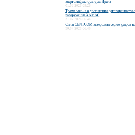
энергоинфраструктуры Ирана
01.08.2026 09:26
Трамп заявил о достижении договоренности 
разоружении ХАМАС
31.07.2026 06:46
Силы CENTCOM завершили серию ударов п
30.07.2026 06:46