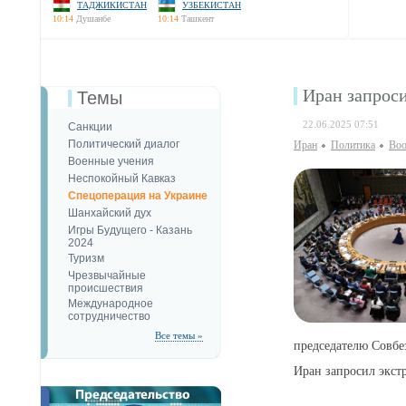
ТАДЖИКИСТАН
УЗБЕКИСТАН
10:14
Душанбе
10:14
Ташкент
Иран запрос
Темы
22.06.2025 07:51
Санкции
Политический диалог
Иран
Политика
Воо
Военные учения
Неспокойный Кавказ
Спецоперация на Украине
Шанхайский дух
Игры Будущего - Казань
2024
Туризм
Чрезвычайные
происшествия
Международное
сотрудничество
Все темы »
председателю Совбе
Иран запросил экст