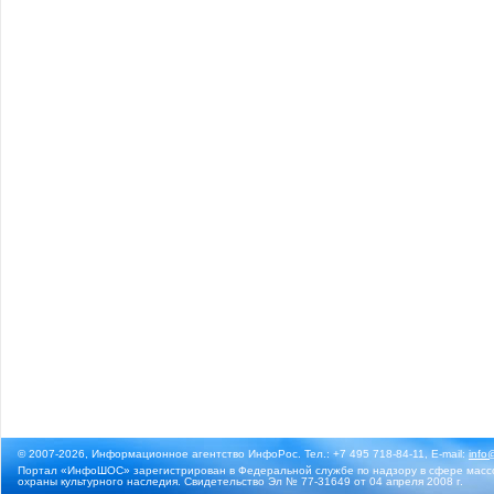
© 2007-2026, Информационное агентство ИнфоРос. Тел.: +7 495 718-84-11, E-mail:
info
Портал «ИнфоШОС» зарегистрирован в Федеральной службе по надзору в сфере массо
охраны культурного наследия. Свидетельство Эл № 77-31649 от 04 апреля 2008 г.