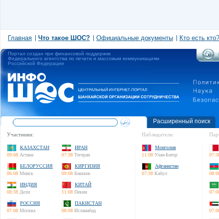
Главная
Что такое ШОС?
Официальные документы
Кто есть кто
Портал создан при финансовой поддержке
Федерального агентства по печати и массовым коммуникациям
Российской Федерации
Расширенный поиск
Участники:
Наблюдатели:
Пар
КАЗАХСТАН
ИРАН
Монголия
09:08
Астана
07:38
Тегеран
11:08
Улан-Батор
07:3
БЕЛОРУССИЯ
КИРГИЗИЯ
Афганистан
06:08
Минск
09:08
Бишкек
07:38
Кабул
08:0
ИНДИЯ
КИТАЙ
08:38
Дели
11:08
Пекин
07:0
РОССИЯ
ПАКИСТАН
07:08
Москва
08:08
Исламабад
07:0