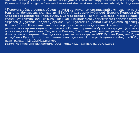
Чистопольский Джамаат, Рохнамо ба суи давлати исломи, Террористическое сообщест
Источник:
http://nac.gov.ru/terroristicheskie-i-ekstremistskie-organizacii-i-materialy.html
данные
* Перечень общественных объединений и религиозных организаций в отношении котор
Национал-большевистская партия, ВЕК РА, Рада земли Кубанской Духовно Родовой Де
Староверов-Инглингов, Нурджулар, К Богодержавию, Таблиги Джамаат, Русское наци
славян, Ат-Такфир Валь-Хиджра, Пит Буль, Национал-социалистическая рабочая парт
Череповца, Духовно-Родовая Держава Русь, Русское национальное единство, Древнер
Кровь и Честь, О свободе совести и о религиозных объединениях, Омская организаци
религиозная организация п. Боровский, Община Коренного Русского народа Щелковског
организация «Братство», Свидетели Иеговы, О противодействии экстремистской деяте
болельщиков «Фирма», Молодежная правозащитная группа МПГ, Курсом Правды и Единен
республика Русь, Арестантское уголовное единство, Башкорт, Нация и свобода, W.H.С
прав граждан, Штабы Навального
Источник:
https://minjust.gov.ru/ru/documents/7822/
данные на
06.08.2021