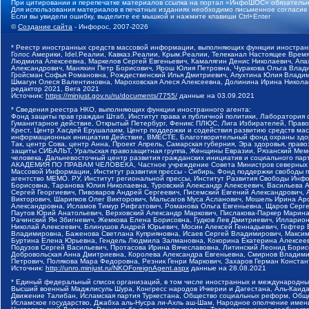
При цитировании и перепечатке материалов ссылка на портал «ИнфоШОС» обязательн
Для использования материалов в печатных изданиях необходимо письменное согласие
Если вы увидели ошибку, выделите ее мышкой и нажмите клавиши Ctrl+Enter
©
Создание сайта
- Инфорос, 2007-2026
* Реестр иностранных средств массовой информации, выполняющих функции иностранн
Голос Америки, Idel.Реалии, Кавказ.Реалии, Крым.Реалии, Телеканал Настоящее Время
Людмила Алексеевна, Маркелов Сергей Евгеньевич, Камалягин Денис Николаевич, Апах
Александрович, Маняхин Петр Борисович, Ярош Юлия Петровна, Чуракова Ольга Влади
Гройсман Софья Романовна, Рождественский Илья Дмитриевич, Апухтина Юлия Владимир
Шмагун Олеся Валентиновна, Мароховская Алеся Алексеевна, Долинина Ирина Никола
редактор 2021, Вега 2021
Источник:
https://minjust.gov.ru/ru/documents/7755/
данные на
03.09.2021
* Сведения реестра НКО, выполняющих функции иностранного агента:
Фонд защиты прав граждан Штаб, Институт права и публичной политики, Лаборатория
Гуманитарное действие, Открытый Петербург, Феникс ПЛЮС, Лига Избирателей, Правов
Крест, Центр Хасдей Ерушалаим, Центр поддержки и содействия развитию средств мас
информационных инициатив Действие, ВМЕСТЕ, Благотворительный фонд охраны здоров
Так, центр Сова, центр Анна, Проект Апрель, Самарская губерния, Эра здоровья, пр
защиты СИБАЛЬТ, Уральская правозащитная группа, Женщины Евразии, Рязанский Мемо
человека, Дальневосточный центр развития гражданских инициатив и социального пар
АКАДЕМИЯ ПО ПРАВАМ ЧЕЛОВЕКА, Частное учреждение Совета Министров северных стр
Массовой Информации, Институт развития прессы - Сибирь, Фонд поддержки свободы 
агентство МЕМО. РУ, Институт региональной прессы, Институт Развития Свободы Инф
Борисовна, Таранова Юлия Николаевна, Туровский Александр Алексеевич, Васильева 
Сергей Георгиевич, Пивоваров Андрей Сергеевич, Писемский Евгений Александрович,
Викторович, Шарипков Олег Викторович, Мальсагов Муса Асланович, Мошель Ирина Ар
Александровна, Исламов Тимур Рифгатович, Романова Ольга Евгеньевна, Щаров Серг
Паутов Юрий Анатольевич, Верховский Александр Маркович, Пислакова-Паркер Марина
Рачинский Ян Збигневич, Жемкова Елена Борисовна, Гудков Лев Дмитриевич, Иллари
Николай Алексеевич, Блинушов Андрей Юрьевич, Мосин Алексей Геннадьевич, Гефтер
Владимировна, Баженова Светлана Куприяновна, Исаев Сергей Владимирович, Максим
Буртина Елена Юрьевна, Гендель Людмила Залмановна, Кокорина Екатерина Алексеев
Подузов Сергей Васильевич, Протасова Ирина Вячеславовна, Литинский Леонид Борис
Добровольская Анна Дмитриевна, Королева Александра Евгеньевна, Смирнов Владими
Петрович, Полякова Мара Федоровна, Резник Генри Маркович, Захаров Герман Конста
Источник:
http://unro.minjust.ru/NKOForeignAgent.aspx
данные на
28.08.2021
* Единый федеральный список организаций, в том числе иностранных и международны
Высший военный Маджлисуль Шура, Конгресс народов Ичкерии и Дагестана, Аль-Каида, 
Движение Талибан, Исламская партия Туркестана, Общество социальных реформ, Общес
Исламское государство, Джабха аль-Нусра ли-Ахль аш-Шам, Народное ополчение имен