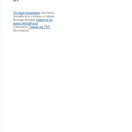
Острые козырьки
смотреть
онлайн все сезоны и серии.
Всегда свежие
новости из
мира WordPress
Смотреть
Танцы на ТНТ
бесплатно