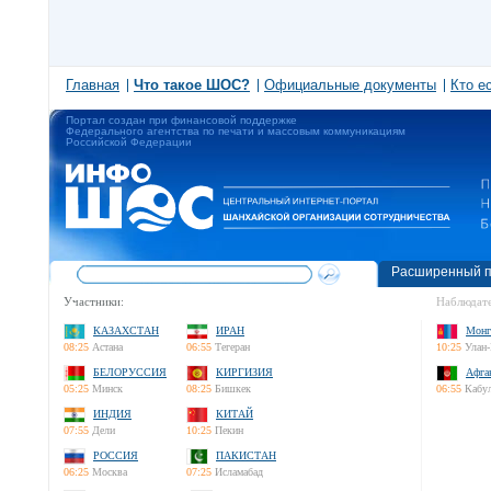
Главная
Что такое ШОС?
Официальные документы
Кто е
Портал создан при финансовой поддержке
Федерального агентства по печати и массовым коммуникациям
Российской Федерации
Расширенный п
Участники:
Наблюдате
КАЗАХСТАН
ИРАН
Монг
08:25
Астана
06:55
Тегеран
10:25
Улан-
БЕЛОРУССИЯ
КИРГИЗИЯ
Афга
05:25
Минск
08:25
Бишкек
06:55
Кабу
ИНДИЯ
КИТАЙ
07:55
Дели
10:25
Пекин
РОССИЯ
ПАКИСТАН
06:25
Москва
07:25
Исламабад