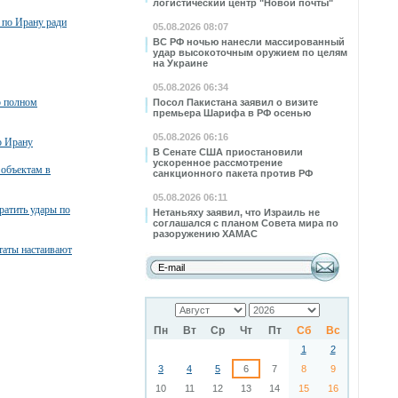
логистический центр "Новой почты"
 по Ирану ради
05.08.2026 08:07
ВС РФ ночью нанесли массированный
удар высокоточным оружием по целям
на Украине
05.08.2026 06:34
о полном
Посол Пакистана заявил о визите
премьера Шарифа в РФ осенью
05.08.2026 06:16
о Ирану
В Сенате США приостановили
ускоренное рассмотрение
 объектам в
санкционного пакета против РФ
05.08.2026 06:11
атить удары по
Нетаньяху заявил, что Израиль не
соглашался с планом Совета мира по
разоружению ХАМАС
таты настаивают
Пн
Вт
Ср
Чт
Пт
Сб
Вс
1
2
3
4
5
6
7
8
9
10
11
12
13
14
15
16