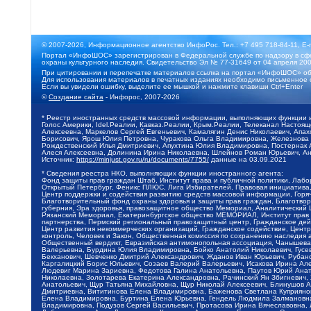
© 2007-2026, Информационное агентство ИнфоРос. Тел.: +7 495 718-84-11, E-
Портал «ИнфоШОС» зарегистрирован в Федеральной службе по надзору в сфе
охраны культурного наследия. Свидетельство Эл № 77-31649 от 04 апреля 200
При цитировании и перепечатке материалов ссылка на портал «ИнфоШОС» об
Для использования материалов в печатных изданиях необходимо письменное 
Если вы увидели ошибку, выделите ее мышкой и нажмите клавиши Ctrl+Enter
©
Создание сайта
- Инфорос, 2007-2026
* Реестр иностранных средств массовой информации, выполняющих функции 
Голос Америки, Idel.Реалии, Кавказ.Реалии, Крым.Реалии, Телеканал Настоя
Алексеевна, Маркелов Сергей Евгеньевич, Камалягин Денис Николаевич, Апах
Борисович, Ярош Юлия Петровна, Чуракова Ольга Владимировна, Железнова М
Рождественский Илья Дмитриевич, Апухтина Юлия Владимировна, Постернак Ал
Алеся Алексеевна, Долинина Ирина Николаевна, Шлейнов Роман Юрьевич, Ани
Источник:
https://minjust.gov.ru/ru/documents/7755/
данные на
03.09.2021
* Сведения реестра НКО, выполняющих функции иностранного агента:
Фонд защиты прав граждан Штаб, Институт права и публичной политики, Лаб
Открытый Петербург, Феникс ПЛЮС, Лига Избирателей, Правовая инициатива, 
Центр поддержки и содействия развитию средств массовой информации, Горя
Благотворительный фонд охраны здоровья и защиты прав граждан, Благотвори
губерния, Эра здоровья, правозащитное общество Мемориал, Аналитический 
Рязанский Мемориал, Екатеринбургское общество МЕМОРИАЛ, Институт прав ч
партнерства, Пермский региональный правозащитный центр, Гражданское де
Центр развития некоммерческих организаций, Гражданское содействие, Цент
контроль, Человек и Закон, Общественная комиссия по сохранению наследия
Общественный вердикт, Евразийская антимонопольная ассоциация, Чанышева 
Валерьевна, Бурдина Юлия Владимировна, Бойко Анатолий Николаевич, Гусев
Бекханович, Шевченко Дмитрий Александрович, Жданов Иван Юрьевич, Рубано
Каргалицкий Борис Юльевич, Созаев Валерий Валерьевич, Исакова Ирина Ал
Людевиг Марина Зариевна, Федотова Галина Анатольевна, Паутов Юрий Анато
Николаевна, Золотарева Екатерина Александровна, Рачинский Ян Збигневич
Анатольевич, Щур Татьяна Михайловна, Щур Николай Алексеевич, Блинушов 
Дмитриевна, Вититинова Елена Владимировна, Баженова Светлана Куприяновн
Елена Владимировна, Буртина Елена Юрьевна, Гендель Людмила Залмановна,
Владимировна, Подузов Сергей Васильевич, Протасова Ирина Вячеславовна, 