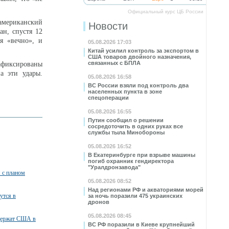
Официальный курс ЦБ России
 американский
Новости
н, спустя 12
я «вечно», и
05.08.2026 17:03
Китай усилил контроль за экспортом в
США товаров двойного назначения,
связанных с БПЛА
зафиксированы
 эти удары.
05.08.2026 16:58
ВС России взяли под контроль два
населенных пункта в зоне
спецоперации
05.08.2026 16:55
Путин сообщил о решении
сосредоточить в одних руках все
службы тыла Минобороны
05.08.2026 16:52
В Екатеринбурге при взрыве машины
погиб охранник гендиректора
"Уралдронзавода"
я с планом
05.08.2026 08:52
Над регионами РФ и акваториями морей
утся в
за ночь поразили 475 украинских
дронов
05.08.2026 08:45
ддержат США в
ВС РФ поразили в Киеве крупнейший