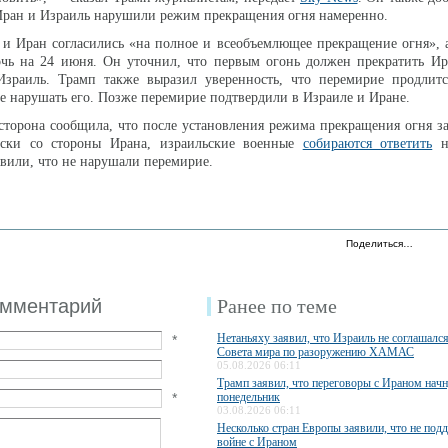
 Иран и Израиль нарушили режим прекращения огня намеренно.
 и Иран согласились «на полное и всеобъемлющее прекращение огня»,
чь на 24 июня. Он уточнил, что первым огонь должен прекратить Ира
 Израиль. Трамп также выразил уверенность, что перемирие продлитс
е нарушать его. Позже перемирие подтвердили в Израиле и Иране.
сторона сообщила, что после установления режима прекращения огня 
уски со стороны Ирана, израильские военные
собираются ответить
на
явили, что не нарушали перемирие.
Поделиться…
омментарий
Ранее по теме
Нетаньяху заявил, что Израиль не соглашалс
*
Совета мира по разоружению ХАМАС
05.08.2026 06:11
Трамп заявил, что переговоры с Ираном начн
*
понедельник
03.08.2026 06:11
Несколько стран Европы заявили, что не по
войне с Ираном