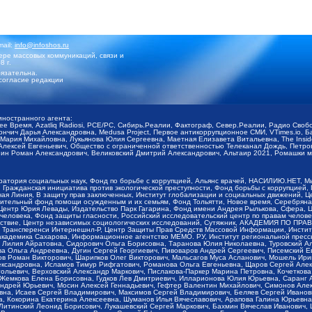
mail:
info@infoshos.ru
ре массовых коммуникаций, связи и
8 г.
язательна.
согласие редакции
иностранного агента:
щее Время, Azatliq Radiosi, PCE/PC, Сибирь.Реалии, Фактограф, Север.Реалии, Радио Св
ончич Дарья Александровна, Medusa Project, Первое антикоррупционное СМИ, VTimes.io, 
ария Михайловна, Лукьянова Юлия Сергеевна, Маетная Елизавета Витальевна, The Insid
ексей Евгеньевич, Общество с ограниченной ответственностью Телеканал Дождь, Петров 
н Роман Александрович, Великовский Дмитрий Александрович, Альтаир 2021, Ромашки мо
оратория социальных наук, Фонд по борьбе с коррупцией, Альянс врачей, НАСИЛИЮ.НЕТ, 
Гражданская инициатива против экологической преступности, Фонд борьбы с коррупцией,
чая Линия, В защиту прав заключенных, Институт глобализации и социальных движений,
тельный фонд помощи осужденным и их семьям, Фонд Тольятти, Новое время, Серебряная т
Центр Юрия Левады, Издательство Парк Гагарина, Фонд имени Андрея Рылькова, Сфера, 
еловека, Фонд защиты гласности, Российский исследовательский центр по правам челове
йствие, Центр независимых социологических исследований, Сутяжник, АКАДЕМИЯ ПО ПР
р Трансперенси Интернешнл-Р, Центр Защиты Прав Средств Массовой Информации, Институ
 академика Сахарова, Информационное агентство МЕМО. РУ, Институт региональной пресс
Лилия Айратовна, Сидорович Ольга Борисовна, Таранова Юлия Николаевна, Туровский Ал
а Ольга Андреевна, Дугин Сергей Георгиевич, Пивоваров Андрей Сергеевич, Писемский Е
в Роман Викторович, Шарипков Олег Викторович, Мальсагов Муса Асланович, Мошель Ири
ександровна, Исламов Тимур Рифгатович, Романова Ольга Евгеньевна, Щаров Сергей Але
льевич, Верховский Александр Маркович, Пислакова-Паркер Марина Петровна, Кочеткова
, Жемкова Елена Борисовна, Гудков Лев Дмитриевич, Илларионова Юлия Юрьевна, Саранг
Андрей Юрьевич, Мосин Алексей Геннадьевич, Гефтер Валентин Михайлович, Симонов Але
а, Исаев Сергей Владимирович, Максимов Сергей Владимирович, Беляев Сергей Иванович
 Кокорина Екатерина Алексеевна, Шуманов Илья Вячеславович, Арапова Галина Юрьевна
Литинский Леонид Борисович, Лукашевский Сергей Маркович, Бахмин Вячеслав Иванович,