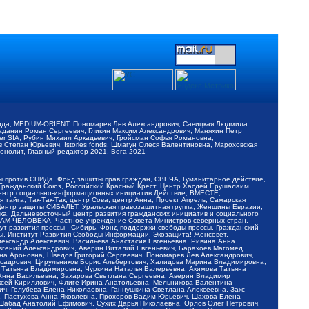
обода, MEDIUM-ORIENT, Пономарев Лев Александрович, Савицкая Людмила
Баданин Роман Сергеевич, Гликин Максим Александрович, Маняхин Петр
er SIA, Рубин Михаил Аркадьевич, Гройсман Софья Романовна,
Степан Юрьевич, Istories fonds, Шмагун Олеся Валентиновна, Мароховская
нолит, Главный редактор 2021, Вега 2021
Мы против СПИДа, Фонд защиты прав граждан, СВЕЧА, Гуманитарное действие,
 Гражданский Союз, Российский Красный Крест, Центр Хасдей Ерушалаим,
 Центр социально-информационных инициатив Действие, ВМЕСТЕ,
айга, Так-Так-Так, центр Сова, центр Анна, Проект Апрель, Самарская
Центр защиты СИБАЛЬТ, Уральская правозащитная группа, Женщины Евразии,
ка, Дальневосточный центр развития гражданских инициатив и социального
АВАМ ЧЕЛОВЕКА, Частное учреждение Совета Министров северных стран,
т развития прессы - Сибирь, Фонд поддержки свободы прессы, Гражданский
ы, Институт Развития Свободы Информации, Экозащита!-Женсовет,
ександр Алексеевич, Васильева Анастасия Евгеньевна, Ривина Анна
вгений Александрович, Аверин Виталий Евгеньевич, Барахоев Магомед
на Ароновна, Шведов Григорий Сергеевич, Пономарев Лев Александрович,
ксадрович, Цирульников Борис Альбертович, Халидова Марина Владимировна,
 Татьяна Владимировна, Чуркина Наталья Валерьевна, Акимова Татьяна
 Анна Васильевна, Захарова Светлана Сергеевна, Аверин Владимир
ксей Кириллович, Флиге Ирина Анатольевна, Мельникова Валентина
, Голубева Елена Николаевна, Ганнушкина Светлана Алексеевна, Закс
, Пастухова Анна Яковлевна, Прохоров Вадим Юрьевич, Шахова Елена
 Шабад Анатолий Ефимович, Сухих Дарья Николаевна, Орлов Олег Петрович,