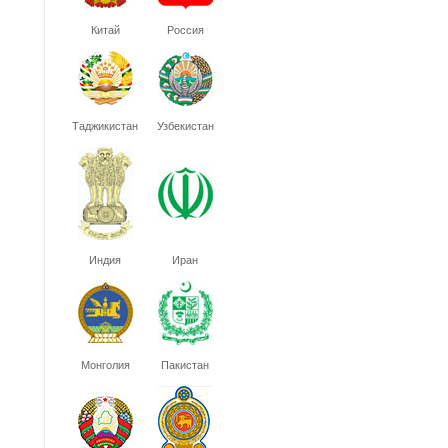
Китай
Россия
Таджикистан
Узбекистан
Индия
Иран
Монголия
Пакистан