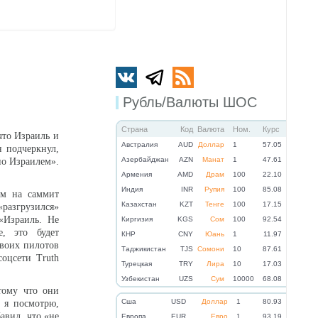
Рубль/Валюты ШОС
Страна
Код
Валюта
Ном.
Курс
то Израиль и
Австралия
AUD
Доллар
1
57.05
 подчеркнул,
Азербайджан
AZN
Манат
1
47.61
но Израилем».
Армения
AMD
Драм
100
22.10
Индия
INR
Рупия
100
85.08
ом на саммит
Казахстан
KZT
Тенге
100
17.15
разгрузился»
 «Израиль. Не
Киргизия
KGS
Сом
100
92.54
е, это будет
КНР
CNY
Юань
1
11.97
воих пилотов
Таджикистан
TJS
Сомони
10
87.61
оцсети Truth
Турецкая
TRY
Лира
10
17.03
Узбекистан
UZS
Сум
10000
68.08
тому что они
Cша
USD
Доллар
1
80.93
, я посмотрю,
авил, что «не
Eвропа
EUR
Евро
1
93.19