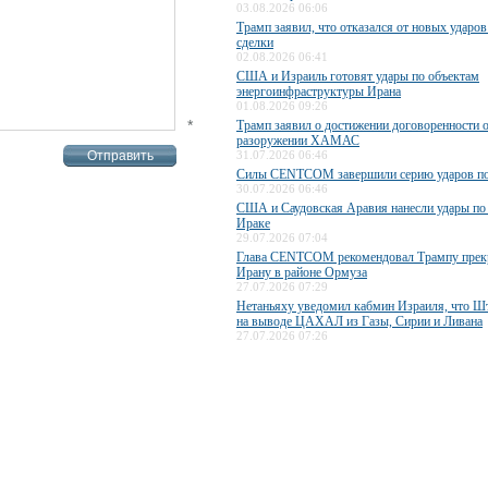
03.08.2026 06:06
Трамп заявил, что отказался от новых ударов
сделки
02.08.2026 06:41
США и Израиль готовят удары по объектам
энергоинфраструктуры Ирана
01.08.2026 09:26
*
Трамп заявил о достижении договоренности 
разоружении ХАМАС
31.07.2026 06:46
Силы CENTCOM завершили серию ударов п
30.07.2026 06:46
США и Саудовская Аравия нанесли удары по
Ираке
29.07.2026 07:04
Глава CENTCOM рекомендовал Трампу прекр
Ирану в районе Ормуза
27.07.2026 07:29
Нетаньяху уведомил кабмин Израиля, что Ш
на выводе ЦАХАЛ из Газы, Сирии и Ливана
27.07.2026 07:26