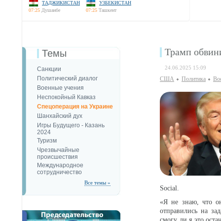
ТАДЖИКИСТАН
УЗБЕКИСТАН
07:25
Душанбе
07:25
Ташкент
Трамп обвин
Темы
24.06.2025 15:09
Санкции
Политический диалог
США
Политика
Во
Военные учения
Неспокойный Кавказ
Спецоперация на Украине
Шанхайский дух
Игры Будущего - Казань
2024
Туризм
Чрезвычайные
происшествия
Международное
сотрудничество
Все темы »
Social.
«Я не знаю, что о
отправились на зад
смогу ли я это ост