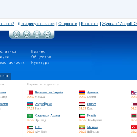
сть кто?
Дети рисуют сказки
О проекте
Контакты
Журнал "ИнфоШО
оиск
ли:
Партнеры по диалогу:
олия
Королевство Бахрейн
Армения
Батор
06:55
Манама
06:55
Ереван
06:5
нистан
Азербайджан
Египет
л
07:25
Баку
05:25
Каир
06:2
Саудовская Аравия
Кувейт
06:25
Эр-Рияд
06:25
Эль-Кувейт
06:2
ОАЭ
Мьянма
06:25
Абу-Даби
06:25
Нейпьидо
05:2