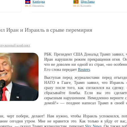
Камбоджа
Шри-Ланка
09:25
Пномпень
09:25
Коломбо
ил Иран и Израиль в срыве перемирия
оруженный конфликт
РБК. Президент США Дональд Трамп заявил, ч
Иран нарушили режим прекращения огня. Он
что не доволен ни одной из стран, «но особен
Его слова передает
Reuters
.
Выступая перед журналистами перед отъезд
НАТО в Гааге, Трамп заявил, что Израиль «
сразу после того, как согласился на сделку.
сбрасывайте бомбы. Если вы это сделает
серьезным нарушением. Немедленно верните с
домой!» — позднее написал Трамп в своей с
ни, черт побери, делают! Нам нужно, чтобы Израиль успокоился, по
ание сегодня утром. Мне не нравится это. Как только я уйду от вас
ановить», — сказал Трамп журналистам, передает
Sky News
. Он также доб