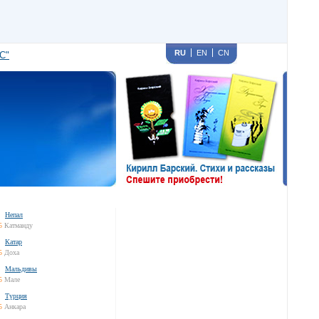
RU
EN
CN
С"
Непал
5
Катманду
Катар
5
Доха
Мальдивы
5
Мале
Турция
5
Анкара