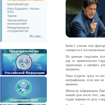
Шанхайский дух
Игры Будущего - Казань
2024
Туризм
Чрезвычайные
происшествия
Международное
сотрудничество
Все темы »
Биби.С учетом этих фактор
говорится в постановлении
По данным следствия, по
дар от правительства Сау
хранилище, а прибрел дл
предметы.
Хана осудили сразу по нес
оштрафовали; если они не 
времени.
Министр информации Пакис
новый срок после того, за
годам тюрьмы по делу о ко