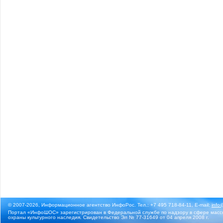
© 2007-2026, Информационное агентство ИнфоРос. Тел.: +7 495 718-84-11, E-mail:
info
Портал «ИнфоШОС» зарегистрирован в Федеральной службе по надзору в сфере массо
охраны культурного наследия. Свидетельство Эл № 77-31649 от 04 апреля 2008 г.