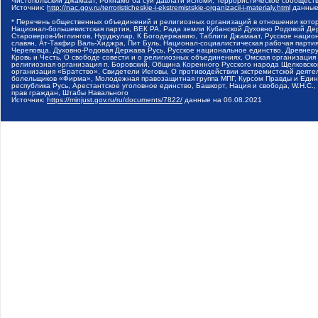
Чистопольский Джамаат, Рохнамо ба суи давлати исломи, Террористическое сообщест
Источник:
http://nac.gov.ru/terroristicheskie-i-ekstremistskie-organizacii-i-materialy.html
данные
* Перечень общественных объединений и религиозных организаций в отношении котор
Национал-большевистская партия, ВЕК РА, Рада земли Кубанской Духовно Родовой Де
Староверов-Инглингов, Нурджулар, К Богодержавию, Таблиги Джамаат, Русское наци
славян, Ат-Такфир Валь-Хиджра, Пит Буль, Национал-социалистическая рабочая парт
Череповца, Духовно-Родовая Держава Русь, Русское национальное единство, Древнер
Кровь и Честь, О свободе совести и о религиозных объединениях, Омская организаци
религиозная организация п. Боровский, Община Коренного Русского народа Щелковског
организация «Братство», Свидетели Иеговы, О противодействии экстремистской деяте
болельщиков «Фирма», Молодежная правозащитная группа МПГ, Курсом Правды и Единен
республика Русь, Арестантское уголовное единство, Башкорт, Нация и свобода, W.H.С
прав граждан, Штабы Навального
Источник:
https://minjust.gov.ru/ru/documents/7822/
данные на
06.08.2021