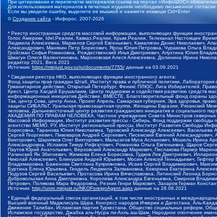
При цитировании и перепечатке материалов ссылка на портал «ИнфоШОС» обязательн
Для использования материалов в печатных изданиях необходимо письменное согласие
Если вы увидели ошибку, выделите ее мышкой и нажмите клавиши Ctrl+Enter
©
Создание сайта
- Инфорос, 2007-2026
* Реестр иностранных средств массовой информации, выполняющих функции иностранн
Голос Америки, Idel.Реалии, Кавказ.Реалии, Крым.Реалии, Телеканал Настоящее Время
Людмила Алексеевна, Маркелов Сергей Евгеньевич, Камалягин Денис Николаевич, Апах
Александрович, Маняхин Петр Борисович, Ярош Юлия Петровна, Чуракова Ольга Влади
Гройсман Софья Романовна, Рождественский Илья Дмитриевич, Апухтина Юлия Владимир
Шмагун Олеся Валентиновна, Мароховская Алеся Алексеевна, Долинина Ирина Никола
редактор 2021, Вега 2021
Источник:
https://minjust.gov.ru/ru/documents/7755/
данные на
03.09.2021
* Сведения реестра НКО, выполняющих функции иностранного агента:
Фонд защиты прав граждан Штаб, Институт права и публичной политики, Лаборатория
Гуманитарное действие, Открытый Петербург, Феникс ПЛЮС, Лига Избирателей, Правов
Крест, Центр Хасдей Ерушалаим, Центр поддержки и содействия развитию средств мас
информационных инициатив Действие, ВМЕСТЕ, Благотворительный фонд охраны здоров
Так, центр Сова, центр Анна, Проект Апрель, Самарская губерния, Эра здоровья, пр
защиты СИБАЛЬТ, Уральская правозащитная группа, Женщины Евразии, Рязанский Мемо
человека, Дальневосточный центр развития гражданских инициатив и социального пар
АКАДЕМИЯ ПО ПРАВАМ ЧЕЛОВЕКА, Частное учреждение Совета Министров северных стр
Массовой Информации, Институт развития прессы - Сибирь, Фонд поддержки свободы 
агентство МЕМО. РУ, Институт региональной прессы, Институт Развития Свободы Инф
Борисовна, Таранова Юлия Николаевна, Туровский Александр Алексеевич, Васильева 
Сергей Георгиевич, Пивоваров Андрей Сергеевич, Писемский Евгений Александрович,
Викторович, Шарипков Олег Викторович, Мальсагов Муса Асланович, Мошель Ирина Ар
Александровна, Исламов Тимур Рифгатович, Романова Ольга Евгеньевна, Щаров Серг
Паутов Юрий Анатольевич, Верховский Александр Маркович, Пислакова-Паркер Марина
Рачинский Ян Збигневич, Жемкова Елена Борисовна, Гудков Лев Дмитриевич, Иллари
Николай Алексеевич, Блинушов Андрей Юрьевич, Мосин Алексей Геннадьевич, Гефтер
Владимировна, Баженова Светлана Куприяновна, Исаев Сергей Владимирович, Максим
Буртина Елена Юрьевна, Гендель Людмила Залмановна, Кокорина Екатерина Алексеев
Подузов Сергей Васильевич, Протасова Ирина Вячеславовна, Литинский Леонид Борис
Добровольская Анна Дмитриевна, Королева Александра Евгеньевна, Смирнов Владими
Петрович, Полякова Мара Федоровна, Резник Генри Маркович, Захаров Герман Конста
Источник:
http://unro.minjust.ru/NKOForeignAgent.aspx
данные на
28.08.2021
* Единый федеральный список организаций, в том числе иностранных и международны
Высший военный Маджлисуль Шура, Конгресс народов Ичкерии и Дагестана, Аль-Каида, 
Движение Талибан, Исламская партия Туркестана, Общество социальных реформ, Общес
Исламское государство, Джабха аль-Нусра ли-Ахль аш-Шам, Народное ополчение имен