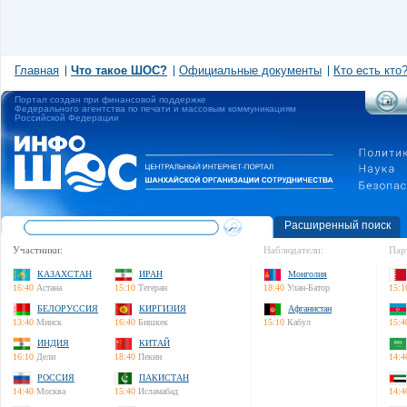
Главная
Что такое ШОС?
Официальные документы
Кто есть кто
Портал создан при финансовой поддержке
Федерального агентства по печати и массовым коммуникациям
Российской Федерации
Расширенный поиск
Участники:
Наблюдатели:
Пар
КАЗАХСТАН
ИРАН
Монголия
16:40
Астана
15:10
Тегеран
18:40
Улан-Батор
15:1
БЕЛОРУССИЯ
КИРГИЗИЯ
Афганистан
13:40
Минск
16:40
Бишкек
15:10
Кабул
15:4
ИНДИЯ
КИТАЙ
16:10
Дели
18:40
Пекин
14:4
РОССИЯ
ПАКИСТАН
14:40
Москва
15:40
Исламабад
14:4