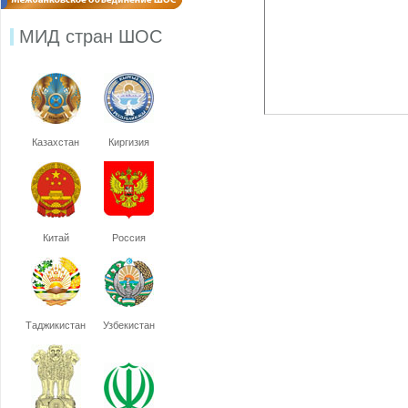
МИД стран ШОС
Казахстан
Киргизия
Китай
Россия
Таджикистан
Узбекистан