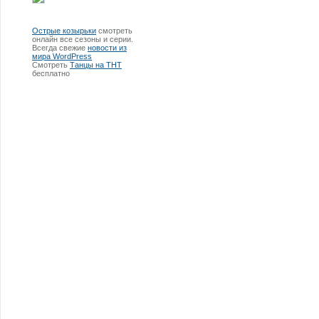
Острые козырьки
смотреть
онлайн все сезоны и серии.
Всегда свежие
новости из
мира WordPress
Смотреть
Танцы на ТНТ
бесплатно