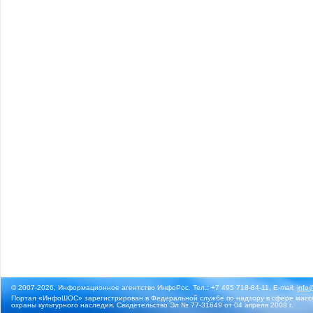
© 2007-2026, Информационное агентство ИнфоРос. Тел.: +7 495 718-84-11, E-mail:
info
Портал «ИнфоШОС» зарегистрирован в Федеральной службе по надзору в сфере массо
охраны культурного наследия. Свидетельство Эл № 77-31649 от 04 апреля 2008 г.