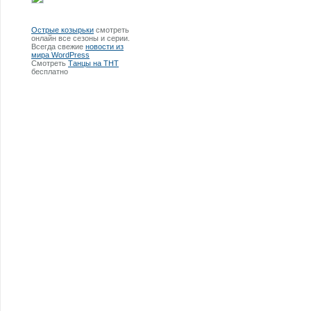
Острые козырьки
смотреть
онлайн все сезоны и серии.
Всегда свежие
новости из
мира WordPress
Смотреть
Танцы на ТНТ
бесплатно