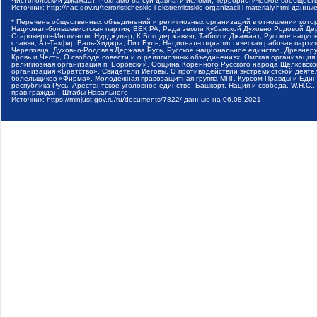
Чистопольский Джамаат, Рохнамо ба суи давлати исломи, Террористическое сообщест
Источник:
http://nac.gov.ru/terroristicheskie-i-ekstremistskie-organizacii-i-materialy.html
данные
* Перечень общественных объединений и религиозных организаций в отношении котор
Национал-большевистская партия, ВЕК РА, Рада земли Кубанской Духовно Родовой Де
Староверов-Инглингов, Нурджулар, К Богодержавию, Таблиги Джамаат, Русское наци
славян, Ат-Такфир Валь-Хиджра, Пит Буль, Национал-социалистическая рабочая парт
Череповца, Духовно-Родовая Держава Русь, Русское национальное единство, Древнер
Кровь и Честь, О свободе совести и о религиозных объединениях, Омская организаци
религиозная организация п. Боровский, Община Коренного Русского народа Щелковског
организация «Братство», Свидетели Иеговы, О противодействии экстремистской деяте
болельщиков «Фирма», Молодежная правозащитная группа МПГ, Курсом Правды и Единен
республика Русь, Арестантское уголовное единство, Башкорт, Нация и свобода, W.H.С
прав граждан, Штабы Навального
Источник:
https://minjust.gov.ru/ru/documents/7822/
данные на
06.08.2021