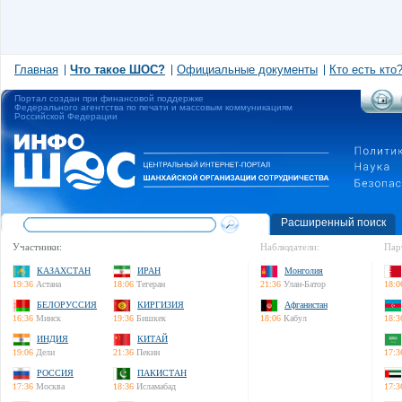
Главная
Что такое ШОС?
Официальные документы
Кто есть кто
Портал создан при финансовой поддержке
Федерального агентства по печати и массовым коммуникациям
Российской Федерации
Расширенный поиск
Участники:
Наблюдатели:
Пар
КАЗАХСТАН
ИРАН
Монголия
19:36
Астана
18:06
Тегеран
21:36
Улан-Батор
18:0
БЕЛОРУССИЯ
КИРГИЗИЯ
Афганистан
16:36
Минск
19:36
Бишкек
18:06
Кабул
18:3
ИНДИЯ
КИТАЙ
19:06
Дели
21:36
Пекин
17:3
РОССИЯ
ПАКИСТАН
17:36
Москва
18:36
Исламабад
17:3