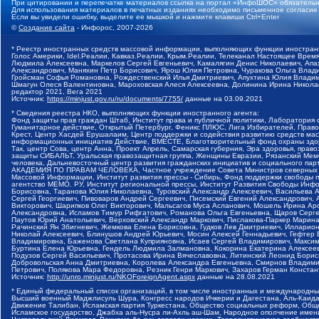
При цитировании и перепечатке материалов ссылка на портал «ИнфоШОС» обязательн
Для использования материалов в печатных изданиях необходимо письменное согласие
Если вы увидели ошибку, выделите ее мышкой и нажмите клавиши Ctrl+Enter
©
Создание сайта
- Инфорос, 2007-2026
* Реестр иностранных средств массовой информации, выполняющих функции иностранн
Голос Америки, Idel.Реалии, Кавказ.Реалии, Крым.Реалии, Телеканал Настоящее Время
Людмила Алексеевна, Маркелов Сергей Евгеньевич, Камалягин Денис Николаевич, Апах
Александрович, Маняхин Петр Борисович, Ярош Юлия Петровна, Чуракова Ольга Влади
Гройсман Софья Романовна, Рождественский Илья Дмитриевич, Апухтина Юлия Владимир
Шмагун Олеся Валентиновна, Мароховская Алеся Алексеевна, Долинина Ирина Никола
редактор 2021, Вега 2021
Источник:
https://minjust.gov.ru/ru/documents/7755/
данные на
03.09.2021
* Сведения реестра НКО, выполняющих функции иностранного агента:
Фонд защиты прав граждан Штаб, Институт права и публичной политики, Лаборатория
Гуманитарное действие, Открытый Петербург, Феникс ПЛЮС, Лига Избирателей, Правов
Крест, Центр Хасдей Ерушалаим, Центр поддержки и содействия развитию средств мас
информационных инициатив Действие, ВМЕСТЕ, Благотворительный фонд охраны здоров
Так, центр Сова, центр Анна, Проект Апрель, Самарская губерния, Эра здоровья, пр
защиты СИБАЛЬТ, Уральская правозащитная группа, Женщины Евразии, Рязанский Мемо
человека, Дальневосточный центр развития гражданских инициатив и социального пар
АКАДЕМИЯ ПО ПРАВАМ ЧЕЛОВЕКА, Частное учреждение Совета Министров северных стр
Массовой Информации, Институт развития прессы - Сибирь, Фонд поддержки свободы 
агентство МЕМО. РУ, Институт региональной прессы, Институт Развития Свободы Инф
Борисовна, Таранова Юлия Николаевна, Туровский Александр Алексеевич, Васильева 
Сергей Георгиевич, Пивоваров Андрей Сергеевич, Писемский Евгений Александрович,
Викторович, Шарипков Олег Викторович, Мальсагов Муса Асланович, Мошель Ирина Ар
Александровна, Исламов Тимур Рифгатович, Романова Ольга Евгеньевна, Щаров Серг
Паутов Юрий Анатольевич, Верховский Александр Маркович, Пислакова-Паркер Марина
Рачинский Ян Збигневич, Жемкова Елена Борисовна, Гудков Лев Дмитриевич, Иллари
Николай Алексеевич, Блинушов Андрей Юрьевич, Мосин Алексей Геннадьевич, Гефтер
Владимировна, Баженова Светлана Куприяновна, Исаев Сергей Владимирович, Максим
Буртина Елена Юрьевна, Гендель Людмила Залмановна, Кокорина Екатерина Алексеев
Подузов Сергей Васильевич, Протасова Ирина Вячеславовна, Литинский Леонид Борис
Добровольская Анна Дмитриевна, Королева Александра Евгеньевна, Смирнов Владими
Петрович, Полякова Мара Федоровна, Резник Генри Маркович, Захаров Герман Конста
Источник:
http://unro.minjust.ru/NKOForeignAgent.aspx
данные на
28.08.2021
* Единый федеральный список организаций, в том числе иностранных и международны
Высший военный Маджлисуль Шура, Конгресс народов Ичкерии и Дагестана, Аль-Каида, 
Движение Талибан, Исламская партия Туркестана, Общество социальных реформ, Общес
Исламское государство, Джабха аль-Нусра ли-Ахль аш-Шам, Народное ополчение имен