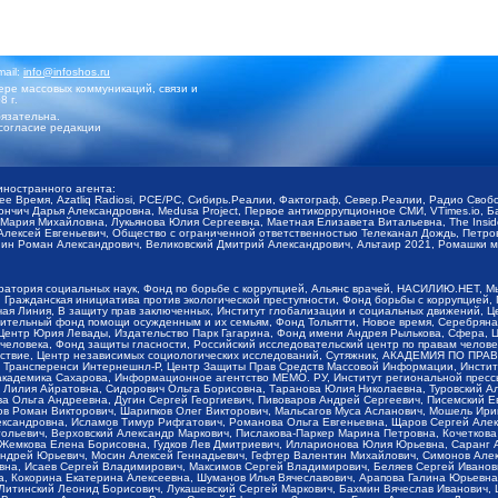
mail:
info@infoshos.ru
ре массовых коммуникаций, связи и
8 г.
язательна.
согласие редакции
иностранного агента:
щее Время, Azatliq Radiosi, PCE/PC, Сибирь.Реалии, Фактограф, Север.Реалии, Радио Св
ончич Дарья Александровна, Medusa Project, Первое антикоррупционное СМИ, VTimes.io, 
ария Михайловна, Лукьянова Юлия Сергеевна, Маетная Елизавета Витальевна, The Insid
ексей Евгеньевич, Общество с ограниченной ответственностью Телеканал Дождь, Петров 
н Роман Александрович, Великовский Дмитрий Александрович, Альтаир 2021, Ромашки мо
оратория социальных наук, Фонд по борьбе с коррупцией, Альянс врачей, НАСИЛИЮ.НЕТ, 
Гражданская инициатива против экологической преступности, Фонд борьбы с коррупцией,
чая Линия, В защиту прав заключенных, Институт глобализации и социальных движений,
тельный фонд помощи осужденным и их семьям, Фонд Тольятти, Новое время, Серебряная т
Центр Юрия Левады, Издательство Парк Гагарина, Фонд имени Андрея Рылькова, Сфера, 
еловека, Фонд защиты гласности, Российский исследовательский центр по правам челове
йствие, Центр независимых социологических исследований, Сутяжник, АКАДЕМИЯ ПО ПР
р Трансперенси Интернешнл-Р, Центр Защиты Прав Средств Массовой Информации, Институ
 академика Сахарова, Информационное агентство МЕМО. РУ, Институт региональной пресс
Лилия Айратовна, Сидорович Ольга Борисовна, Таранова Юлия Николаевна, Туровский Ал
а Ольга Андреевна, Дугин Сергей Георгиевич, Пивоваров Андрей Сергеевич, Писемский Е
в Роман Викторович, Шарипков Олег Викторович, Мальсагов Муса Асланович, Мошель Ири
ександровна, Исламов Тимур Рифгатович, Романова Ольга Евгеньевна, Щаров Сергей Але
льевич, Верховский Александр Маркович, Пислакова-Паркер Марина Петровна, Кочеткова
, Жемкова Елена Борисовна, Гудков Лев Дмитриевич, Илларионова Юлия Юрьевна, Саранг
Андрей Юрьевич, Мосин Алексей Геннадьевич, Гефтер Валентин Михайлович, Симонов Але
а, Исаев Сергей Владимирович, Максимов Сергей Владимирович, Беляев Сергей Иванович
 Кокорина Екатерина Алексеевна, Шуманов Илья Вячеславович, Арапова Галина Юрьевна
Литинский Леонид Борисович, Лукашевский Сергей Маркович, Бахмин Вячеслав Иванович,