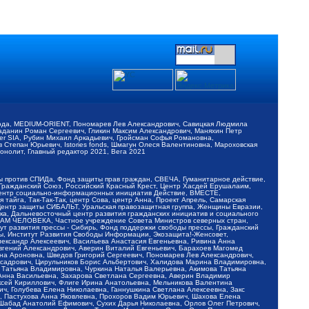
обода, MEDIUM-ORIENT, Пономарев Лев Александрович, Савицкая Людмила
Баданин Роман Сергеевич, Гликин Максим Александрович, Маняхин Петр
er SIA, Рубин Михаил Аркадьевич, Гройсман Софья Романовна,
Степан Юрьевич, Istories fonds, Шмагун Олеся Валентиновна, Мароховская
нолит, Главный редактор 2021, Вега 2021
Мы против СПИДа, Фонд защиты прав граждан, СВЕЧА, Гуманитарное действие,
 Гражданский Союз, Российский Красный Крест, Центр Хасдей Ерушалаим,
 Центр социально-информационных инициатив Действие, ВМЕСТЕ,
айга, Так-Так-Так, центр Сова, центр Анна, Проект Апрель, Самарская
Центр защиты СИБАЛЬТ, Уральская правозащитная группа, Женщины Евразии,
ка, Дальневосточный центр развития гражданских инициатив и социального
АВАМ ЧЕЛОВЕКА, Частное учреждение Совета Министров северных стран,
т развития прессы - Сибирь, Фонд поддержки свободы прессы, Гражданский
ы, Институт Развития Свободы Информации, Экозащита!-Женсовет,
ександр Алексеевич, Васильева Анастасия Евгеньевна, Ривина Анна
вгений Александрович, Аверин Виталий Евгеньевич, Барахоев Магомед
на Ароновна, Шведов Григорий Сергеевич, Пономарев Лев Александрович,
ксадрович, Цирульников Борис Альбертович, Халидова Марина Владимировна,
 Татьяна Владимировна, Чуркина Наталья Валерьевна, Акимова Татьяна
 Анна Васильевна, Захарова Светлана Сергеевна, Аверин Владимир
ксей Кириллович, Флиге Ирина Анатольевна, Мельникова Валентина
, Голубева Елена Николаевна, Ганнушкина Светлана Алексеевна, Закс
, Пастухова Анна Яковлевна, Прохоров Вадим Юрьевич, Шахова Елена
 Шабад Анатолий Ефимович, Сухих Дарья Николаевна, Орлов Олег Петрович,