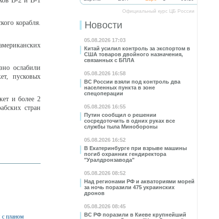
ков B-2 и B-1
Официальный курс ЦБ России
кого корабля.
Новости
05.08.2026 17:03
американских
Китай усилил контроль за экспортом в
США товаров двойного назначения,
связанных с БПЛА
езно ослабили
05.08.2026 16:58
ет, пусковых
ВС России взяли под контроль два
населенных пункта в зоне
спецоперации
кет и более 2
05.08.2026 16:55
абских стран
Путин сообщил о решении
сосредоточить в одних руках все
службы тыла Минобороны
05.08.2026 16:52
В Екатеринбурге при взрыве машины
погиб охранник гендиректора
"Уралдронзавода"
05.08.2026 08:52
Над регионами РФ и акваториями морей
за ночь поразили 475 украинских
дронов
05.08.2026 08:45
ВС РФ поразили в Киеве крупнейший
я с планом