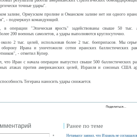
изовал результаты работы американских стратегических бомбардировщи
ургически точные удары".
ком заливе, Ормузском проливе и Оманском заливе нет ни одного иранс
я", - подчеркнул командующий.
, в операции "Эпическая ярость" задействованы свыше 50 тыс. 
олее 200 военных самолетов, а удары выполняются круглосуточно.
около 2 тыс. целей, использовав более 2 тыс. боеприпасов. Мы серь
 оборону Ирана и уничтожили сотни иранских баллистических рак
тников", - отметил Купер.
л, что Иран с начала операции выпустил свыше 500 баллистических ра
ных атаках против американских целей, Израиля и союзных США ар
способность Тегерана наносить удары снижается.
Поделиться…
омментарий
Ранее по теме
Нетаньяху заявил, что Израиль не соглашалс
*