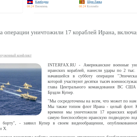
Камбоджа
Шри-Ланка
08:24
Пномпень
08:24
Коломбо
а операции уничтожили 17 кораблей Ирана, включа
руженный конфликт
INTERFAX.RU - Американские военные ун
иранских кораблей, нанесли удары по 2 тыс.
начавшейся в субботу операции "Эпическа
которой участвуют десятки тысяч военнослуж
глава Центрального командования ВС СШ
Брэдли Купер.
"Мы сосредоточены на всем, что может по нам с
Мы также топим флот Ирана - целый флот. 
времени мы уничтожили 17 иранских кораб
самую боеспособную иранскую подводную лодк
 борту", - заявил Купер в своем видеообращении, опубликованно
и X.