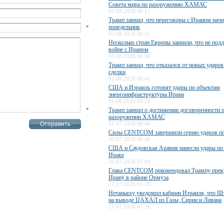
Совета мира по разоружению ХАМАС
05.08.2026 06:11
Трамп заявил, что переговоры с Ираном начн
*
понедельник
03.08.2026 06:11
Несколько стран Европы заявили, что не по
войне с Ираном
03.08.2026 06:06
Трамп заявил, что отказался от новых ударов
сделки
02.08.2026 06:41
США и Израиль готовят удары по объектам
энергоинфраструктуры Ирана
01.08.2026 09:26
*
Трамп заявил о достижении договоренности 
разоружении ХАМАС
31.07.2026 06:46
Силы CENTCOM завершили серию ударов п
30.07.2026 06:46
США и Саудовская Аравия нанесли удары по
Ираке
29.07.2026 07:04
Глава CENTCOM рекомендовал Трампу прекр
Ирану в районе Ормуза
27.07.2026 07:29
Нетаньяху уведомил кабмин Израиля, что Ш
на выводе ЦАХАЛ из Газы, Сирии и Ливана
27.07.2026 07:26