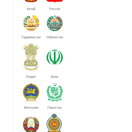
Китай
Россия
Таджикистан
Узбекистан
Индия
Иран
Монголия
Пакистан