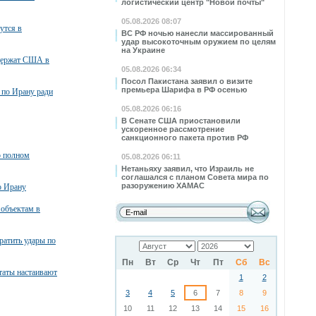
логистический центр "Новой почты"
05.08.2026 08:07
утся в
ВС РФ ночью нанесли массированный
удар высокоточным оружием по целям
на Украине
ддержат США в
05.08.2026 06:34
Посол Пакистана заявил о визите
премьера Шарифа в РФ осенью
 по Ирану ради
05.08.2026 06:16
В Сенате США приостановили
ускоренное рассмотрение
санкционного пакета против РФ
о полном
05.08.2026 06:11
Нетаньяху заявил, что Израиль не
соглашался с планом Совета мира по
разоружению ХАМАС
о Ирану
 объектам в
атить удары по
Пн
Вт
Ср
Чт
Пт
Сб
Вс
таты настаивают
1
2
3
4
5
6
7
8
9
10
11
12
13
14
15
16