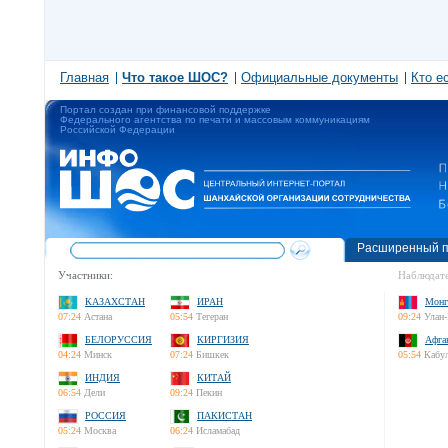
Главная
Что такое ШОС?
Официальные документы
Кто е
Портал создан при финансовой поддержке
Федерального агентства по печати и массовым коммуникациям
Российской Федерации
Расширенный п
Участники:
Наблюдате
КАЗАХСТАН
ИРАН
Монг
07:24
Астана
05:54
Тегеран
09:24
Улан-
БЕЛОРУССИЯ
КИРГИЗИЯ
Афга
04:24
Минск
07:24
Бишкек
05:54
Кабу
ИНДИЯ
КИТАЙ
06:54
Дели
09:24
Пекин
РОССИЯ
ПАКИСТАН
05:24
Москва
06:24
Исламабад