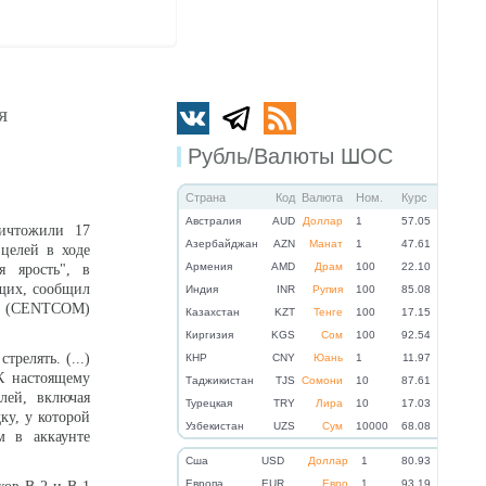
я
Рубль/Валюты ШОС
Страна
Код
Валюта
Ном.
Курс
Австралия
AUD
Доллар
1
57.05
ичтожили 17
Азербайджан
AZN
Манат
1
47.61
 целей в ходе
Армения
AMD
Драм
100
22.10
я ярость", в
ащих, сообщил
Индия
INR
Рупия
100
85.08
А (CENTCOM)
Казахстан
KZT
Тенге
100
17.15
Киргизия
KGS
Сом
100
92.54
трелять. (...)
КНР
CNY
Юань
1
11.97
К настоящему
Таджикистан
TJS
Сомони
10
87.61
лей, включая
Турецкая
TRY
Лира
10
17.03
у, у которой
Узбекистан
UZS
Сум
10000
68.08
м в аккаунте
Cша
USD
Доллар
1
80.93
Eвропа
EUR
Евро
1
93.19