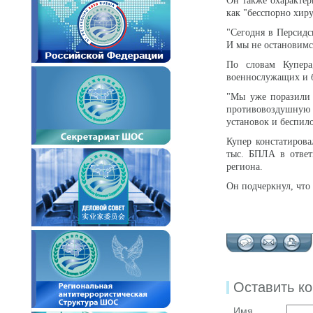
Он также охарактер
как "бесспорно хир
"Сегодня в Персидс
И мы не остановимс
По словам Купера
военнослужащих и б
"Мы уже поразили 
противовоздушную
установок и беспило
Купер констатирова
тыс. БПЛА в ответ
региона.
Он подчеркнул, что 
Оставить к
Имя