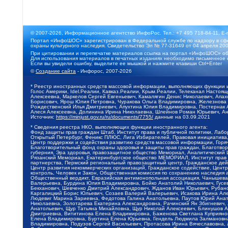
© 2007-2026, Информационное агентство ИнфоРос. Тел.: +7 495 718-84-11, E-
Портал «ИнфоШОС» зарегистрирован в Федеральной службе по надзору в сфе
охраны культурного наследия. Свидетельство Эл № 77-31649 от 04 апреля 200
При цитировании и перепечатке материалов ссылка на портал «ИнфоШОС» об
Для использования материалов в печатных изданиях необходимо письменное 
Если вы увидели ошибку, выделите ее мышкой и нажмите клавиши Ctrl+Enter
©
Создание сайта
- Инфорос, 2007-2026
* Реестр иностранных средств массовой информации, выполняющих функции 
Голос Америки, Idel.Реалии, Кавказ.Реалии, Крым.Реалии, Телеканал Настоя
Алексеевна, Маркелов Сергей Евгеньевич, Камалягин Денис Николаевич, Апах
Борисович, Ярош Юлия Петровна, Чуракова Ольга Владимировна, Железнова М
Рождественский Илья Дмитриевич, Апухтина Юлия Владимировна, Постернак Ал
Алеся Алексеевна, Долинина Ирина Николаевна, Шлейнов Роман Юрьевич, Ани
Источник:
https://minjust.gov.ru/ru/documents/7755/
данные на
03.09.2021
* Сведения реестра НКО, выполняющих функции иностранного агента:
Фонд защиты прав граждан Штаб, Институт права и публичной политики, Лаб
Открытый Петербург, Феникс ПЛЮС, Лига Избирателей, Правовая инициатива, 
Центр поддержки и содействия развитию средств массовой информации, Горя
Благотворительный фонд охраны здоровья и защиты прав граждан, Благотвори
губерния, Эра здоровья, правозащитное общество Мемориал, Аналитический 
Рязанский Мемориал, Екатеринбургское общество МЕМОРИАЛ, Институт прав ч
партнерства, Пермский региональный правозащитный центр, Гражданское де
Центр развития некоммерческих организаций, Гражданское содействие, Цент
контроль, Человек и Закон, Общественная комиссия по сохранению наследия
Общественный вердикт, Евразийская антимонопольная ассоциация, Чанышева 
Валерьевна, Бурдина Юлия Владимировна, Бойко Анатолий Николаевич, Гусев
Бекханович, Шевченко Дмитрий Александрович, Жданов Иван Юрьевич, Рубано
Каргалицкий Борис Юльевич, Созаев Валерий Валерьевич, Исакова Ирина Ал
Людевиг Марина Зариевна, Федотова Галина Анатольевна, Паутов Юрий Анато
Николаевна, Золотарева Екатерина Александровна, Рачинский Ян Збигневич
Анатольевич, Щур Татьяна Михайловна, Щур Николай Алексеевич, Блинушов 
Дмитриевна, Вититинова Елена Владимировна, Баженова Светлана Куприяновн
Елена Владимировна, Буртина Елена Юрьевна, Гендель Людмила Залмановна,
Владимировна, Подузов Сергей Васильевич, Протасова Ирина Вячеславовна, 