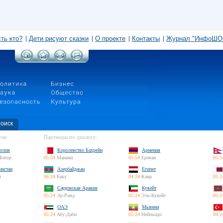
сть кто?
Дети рисуют сказки
О проекте
Контакты
Журнал "ИнфоШО
оиск
ли:
Партнеры по диалогу:
олия
Королевство Бахрейн
Армения
Батор
05:54
Манама
05:54
Ереван
05:5
нистан
Азербайджан
Египет
л
06:24
Баку
04:24
Каир
05:2
Саудовская Аравия
Кувейт
05:24
Эр-Рияд
05:24
Эль-Кувейт
05:2
ОАЭ
Мьянма
05:24
Абу-Даби
05:24
Нейпьидо
04:2