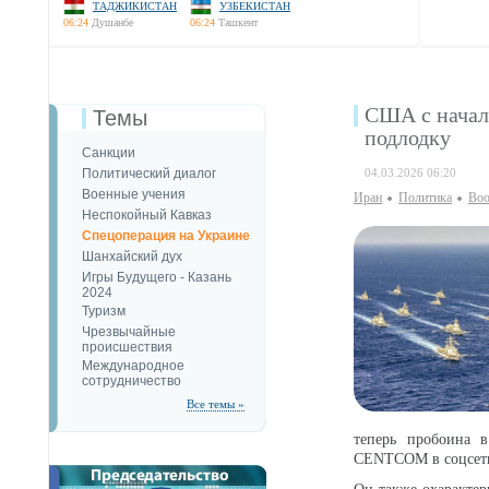
ТАДЖИКИСТАН
УЗБЕКИСТАН
06:24
Душанбе
06:24
Ташкент
США c начал
Темы
подлодку
Санкции
Политический диалог
04.03.2026 06:20
Военные учения
Иран
Политика
Воо
Неспокойный Кавказ
Спецоперация на Украине
Шанхайский дух
Игры Будущего - Казань
2024
Туризм
Чрезвычайные
происшествия
Международное
сотрудничество
Все темы »
теперь пробоина в
CENTCOM в соцсет