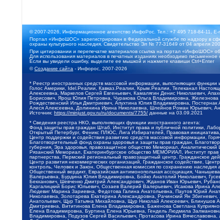
© 2007-2026, Информационное агентство ИнфоРос. Тел.: +7 495 718-84-11, E-
Портал «ИнфоШОС» зарегистрирован в Федеральной службе по надзору в сфе
охраны культурного наследия. Свидетельство Эл № 77-31649 от 04 апреля 200
При цитировании и перепечатке материалов ссылка на портал «ИнфоШОС» об
Для использования материалов в печатных изданиях необходимо письменное 
Если вы увидели ошибку, выделите ее мышкой и нажмите клавиши Ctrl+Enter
©
Создание сайта
- Инфорос, 2007-2026
* Реестр иностранных средств массовой информации, выполняющих функции 
Голос Америки, Idel.Реалии, Кавказ.Реалии, Крым.Реалии, Телеканал Настоя
Алексеевна, Маркелов Сергей Евгеньевич, Камалягин Денис Николаевич, Апах
Борисович, Ярош Юлия Петровна, Чуракова Ольга Владимировна, Железнова М
Рождественский Илья Дмитриевич, Апухтина Юлия Владимировна, Постернак Ал
Алеся Алексеевна, Долинина Ирина Николаевна, Шлейнов Роман Юрьевич, Ани
Источник:
https://minjust.gov.ru/ru/documents/7755/
данные на
03.09.2021
* Сведения реестра НКО, выполняющих функции иностранного агента:
Фонд защиты прав граждан Штаб, Институт права и публичной политики, Лаб
Открытый Петербург, Феникс ПЛЮС, Лига Избирателей, Правовая инициатива, 
Центр поддержки и содействия развитию средств массовой информации, Горя
Благотворительный фонд охраны здоровья и защиты прав граждан, Благотвори
губерния, Эра здоровья, правозащитное общество Мемориал, Аналитический 
Рязанский Мемориал, Екатеринбургское общество МЕМОРИАЛ, Институт прав ч
партнерства, Пермский региональный правозащитный центр, Гражданское де
Центр развития некоммерческих организаций, Гражданское содействие, Цент
контроль, Человек и Закон, Общественная комиссия по сохранению наследия
Общественный вердикт, Евразийская антимонопольная ассоциация, Чанышева 
Валерьевна, Бурдина Юлия Владимировна, Бойко Анатолий Николаевич, Гусев
Бекханович, Шевченко Дмитрий Александрович, Жданов Иван Юрьевич, Рубано
Каргалицкий Борис Юльевич, Созаев Валерий Валерьевич, Исакова Ирина Ал
Людевиг Марина Зариевна, Федотова Галина Анатольевна, Паутов Юрий Анато
Николаевна, Золотарева Екатерина Александровна, Рачинский Ян Збигневич
Анатольевич, Щур Татьяна Михайловна, Щур Николай Алексеевич, Блинушов 
Дмитриевна, Вититинова Елена Владимировна, Баженова Светлана Куприяновн
Елена Владимировна, Буртина Елена Юрьевна, Гендель Людмила Залмановна,
Владимировна, Подузов Сергей Васильевич, Протасова Ирина Вячеславовна, 