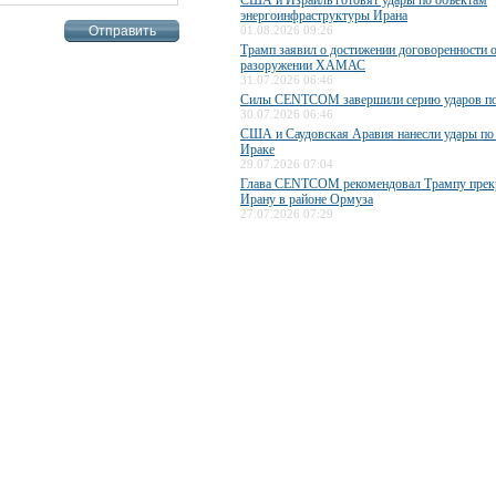
*
США и Израиль готовят удары по объектам
энергоинфраструктуры Ирана
01.08.2026 09:26
Трамп заявил о достижении договоренности 
разоружении ХАМАС
31.07.2026 06:46
Силы CENTCOM завершили серию ударов п
30.07.2026 06:46
США и Саудовская Аравия нанесли удары по
Ираке
29.07.2026 07:04
Глава CENTCOM рекомендовал Трампу прекр
Ирану в районе Ормуза
27.07.2026 07:29