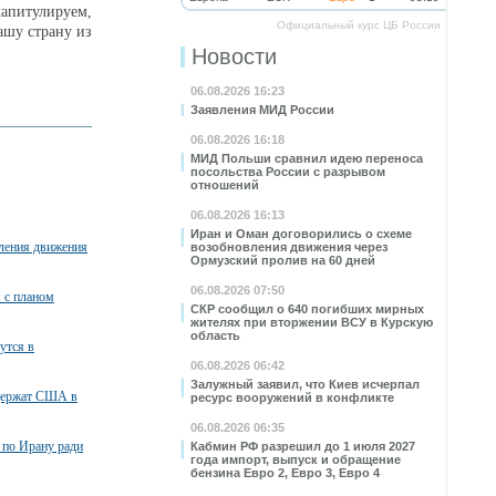
капитулируем,
Официальный курс ЦБ России
ашу страну из
Новости
06.08.2026 16:23
Заявления МИД России
06.08.2026 16:18
МИД Польши сравнил идею переноса
посольства России с разрывом
отношений
06.08.2026 16:13
Иран и Оман договорились о схеме
вления движения
возобновления движения через
Ормузский пролив на 60 дней
06.08.2026 07:50
я с планом
СКР сообщил о 640 погибших мирных
жителях при вторжении ВСУ в Курскую
область
утся в
06.08.2026 06:42
Залужный заявил, что Киев исчерпал
ддержат США в
ресурс вооружений в конфликте
06.08.2026 06:35
 по Ирану ради
Кабмин РФ разрешил до 1 июля 2027
года импорт, выпуск и обращение
бензина Евро 2, Евро 3, Евро 4