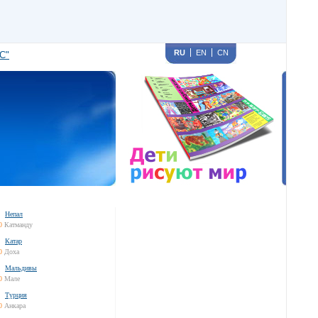
RU
EN
CN
С"
Непал
0
Катманду
Катар
0
Доха
Мальдивы
0
Мале
Турция
0
Анкара