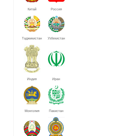
Китай
Россия
Таджикистан
Узбекистан
Индия
Иран
Монголия
Пакистан