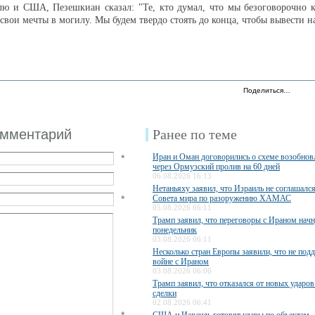
лю и США, Пезешкиан сказал: "Те, кто думал, что мы безоговорочно 
свои мечты в могилу. Мы будем твердо стоять до конца, чтобы вывести н
Поделиться…
омментарий
Ранее по теме
Иран и Оман договорились о схеме возобно
*
через Ормузский пролив на 60 дней
06.08.2026 16:13
Нетаньяху заявил, что Израиль не соглашалс
*
Совета мира по разоружению ХАМАС
05.08.2026 06:11
Трамп заявил, что переговоры с Ираном начн
понедельник
03.08.2026 06:11
Несколько стран Европы заявили, что не по
войне с Ираном
03.08.2026 06:06
Трамп заявил, что отказался от новых ударов
сделки
02.08.2026 06:41