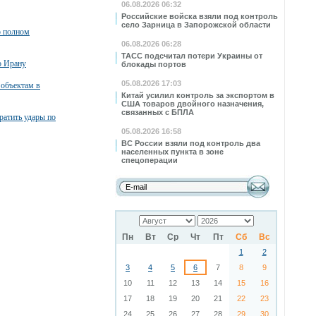
06.08.2026 06:32
Российские войска взяли под контроль
село Зарница в Запорожской области
о полном
06.08.2026 06:28
ТАСС подсчитал потери Украины от
о Ирану
блокады портов
05.08.2026 17:03
 объектам в
Китай усилил контроль за экспортом в
США товаров двойного назначения,
связанных с БПЛА
атить удары по
05.08.2026 16:58
ВС России взяли под контроль два
населенных пункта в зоне
спецоперации
Пн
Вт
Ср
Чт
Пт
Сб
Вс
1
2
3
4
5
6
7
8
9
10
11
12
13
14
15
16
17
18
19
20
21
22
23
24
25
26
27
28
29
30