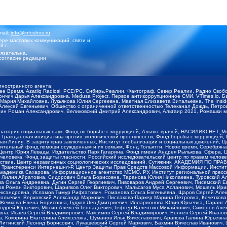
mail:
info@infoshos.ru
ре массовых коммуникаций, связи и
8 г.
язательна.
согласие редакции
иностранного агента:
щее Время, Azatliq Radiosi, PCE/PC, Сибирь.Реалии, Фактограф, Север.Реалии, Радио Св
ончич Дарья Александровна, Medusa Project, Первое антикоррупционное СМИ, VTimes.io, 
ария Михайловна, Лукьянова Юлия Сергеевна, Маетная Елизавета Витальевна, The Insid
ексей Евгеньевич, Общество с ограниченной ответственностью Телеканал Дождь, Петров 
н Роман Александрович, Великовский Дмитрий Александрович, Альтаир 2021, Ромашки мо
оратория социальных наук, Фонд по борьбе с коррупцией, Альянс врачей, НАСИЛИЮ.НЕТ, 
Гражданская инициатива против экологической преступности, Фонд борьбы с коррупцией,
чая Линия, В защиту прав заключенных, Институт глобализации и социальных движений,
тельный фонд помощи осужденным и их семьям, Фонд Тольятти, Новое время, Серебряная т
Центр Юрия Левады, Издательство Парк Гагарина, Фонд имени Андрея Рылькова, Сфера, 
еловека, Фонд защиты гласности, Российский исследовательский центр по правам челове
йствие, Центр независимых социологических исследований, Сутяжник, АКАДЕМИЯ ПО ПР
р Трансперенси Интернешнл-Р, Центр Защиты Прав Средств Массовой Информации, Институ
 академика Сахарова, Информационное агентство МЕМО. РУ, Институт региональной пресс
Лилия Айратовна, Сидорович Ольга Борисовна, Таранова Юлия Николаевна, Туровский Ал
а Ольга Андреевна, Дугин Сергей Георгиевич, Пивоваров Андрей Сергеевич, Писемский Е
в Роман Викторович, Шарипков Олег Викторович, Мальсагов Муса Асланович, Мошель Ири
ександровна, Исламов Тимур Рифгатович, Романова Ольга Евгеньевна, Щаров Сергей Але
льевич, Верховский Александр Маркович, Пислакова-Паркер Марина Петровна, Кочеткова
, Жемкова Елена Борисовна, Гудков Лев Дмитриевич, Илларионова Юлия Юрьевна, Саранг
Андрей Юрьевич, Мосин Алексей Геннадьевич, Гефтер Валентин Михайлович, Симонов Але
а, Исаев Сергей Владимирович, Максимов Сергей Владимирович, Беляев Сергей Иванович
 Кокорина Екатерина Алексеевна, Шуманов Илья Вячеславович, Арапова Галина Юрьевна
Литинский Леонид Борисович, Лукашевский Сергей Маркович, Бахмин Вячеслав Иванович,