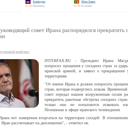
Камбоджа
Шри-Ланка
21:50
Пномпень
21:50
Коломбо
уководящий совет Ирана распорядился прекратить 
ан
руженный конфликт
INTERFAX.RU - Президент Ирана Масуд
попросил прощения у соседних стран за удар
иранской армией, и заявил о прекращении 
территориям.
"От имени Ирана я должен попросить прощени
стран, которые подверглись атакам. Временны
совет передал нашим вооруженным силам ра
прекратить ракетные обстрелы соседних стран
только они не попытаются атаковать нас
Пезешкиан в эфире иранского телевидения.
Ирана нет намерения вторгаться на территории соседей. В отношения
 Иран рассчитывает на дипломатию", - отметил он.