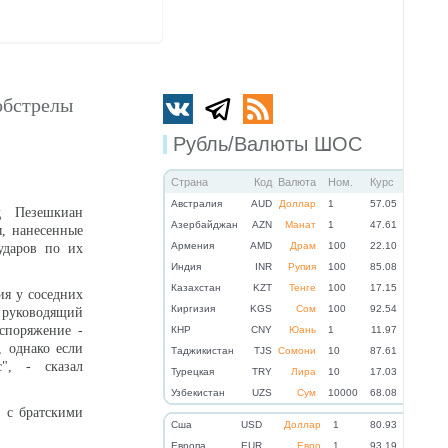
обстрелы
Рубль/Валюты ШОС
Страна
Код
Валюта
Ном.
Курс
Австралия
AUD
Доллар
1
57.05
 Пезешкиан
Азербайджан
AZN
Манат
1
47.61
ы, нанесенные
Армения
AMD
Драм
100
22.10
ударов по их
Индия
INR
Рупия
100
85.08
Казахстан
KZT
Тенге
100
17.15
я у соседних
Киргизия
KGS
Сом
100
92.54
й руководящий
споряжение -
КНР
CNY
Юань
1
11.97
, однако если
Таджикистан
TJS
Сомони
10
87.61
", - сказал
Турецкая
TRY
Лира
10
17.03
Узбекистан
UZS
Сум
10000
68.08
х с братскими
Cша
USD
Доллар
1
80.93
Eвропа
EUR
Евро
1
93.19