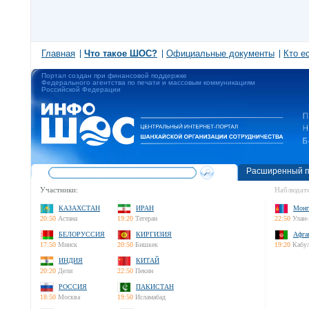
Главная
Что такое ШОС?
Официальные документы
Кто е
Портал создан при финансовой поддержке
Федерального агентства по печати и массовым коммуникациям
Российской Федерации
Расширенный п
Участники:
Наблюдате
КАЗАХСТАН
ИРАН
Монг
20:50
Астана
19:20
Тегеран
22:50
Улан-
БЕЛОРУССИЯ
КИРГИЗИЯ
Афга
17:50
Минск
20:50
Бишкек
19:20
Кабу
ИНДИЯ
КИТАЙ
20:20
Дели
22:50
Пекин
РОССИЯ
ПАКИСТАН
18:50
Москва
19:50
Исламабад