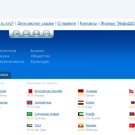
сть кто?
Дети рисуют сказки
О проекте
Контакты
Журнал "ИнфоШО
оиск
ли:
Партнеры по диалогу:
олия
Королевство Бахрейн
Армения
Батор
19:20
Манама
19:20
Ереван
19:2
нистан
Азербайджан
Египет
л
19:50
Баку
17:50
Каир
18:5
Саудовская Аравия
Кувейт
18:50
Эр-Рияд
18:50
Эль-Кувейт
18:5
ОАЭ
Мьянма
18:50
Абу-Даби
18:50
Нейпьидо
17:5