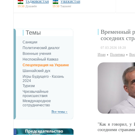
ТАДЖИКИСТАН
УЗБЕКИСТАН
19:50
Душанбе
19:50
Ташкент
Временный р
Темы
соседних стр
Санкции
Политический диалог
07.03.2026 18:20
Военные учения
Иран
Политика
Воо
Неспокойный Кавказ
Спецоперация на Украине
Шанхайский дух
Игры Будущего - Казань
2024
Туризм
Чрезвычайные
происшествия
Международное
сотрудничество
Все темы »
"Как я говорил, у 
соседними странами