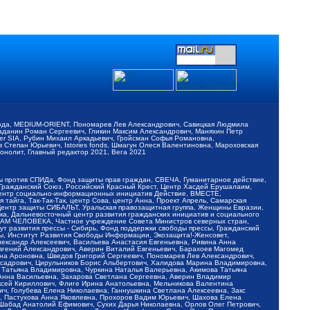
обода, MEDIUM-ORIENT, Пономарев Лев Александрович, Савицкая Людмила
Баданин Роман Сергеевич, Гликин Максим Александрович, Маняхин Петр
er SIA, Рубин Михаил Аркадьевич, Гройсман Софья Романовна,
Степан Юрьевич, Istories fonds, Шмагун Олеся Валентиновна, Мароховская
нолит, Главный редактор 2021, Вега 2021
Мы против СПИДа, Фонд защиты прав граждан, СВЕЧА, Гуманитарное действие,
 Гражданский Союз, Российский Красный Крест, Центр Хасдей Ерушалаим,
 Центр социально-информационных инициатив Действие, ВМЕСТЕ,
айга, Так-Так-Так, центр Сова, центр Анна, Проект Апрель, Самарская
Центр защиты СИБАЛЬТ, Уральская правозащитная группа, Женщины Евразии,
ка, Дальневосточный центр развития гражданских инициатив и социального
АВАМ ЧЕЛОВЕКА, Частное учреждение Совета Министров северных стран,
т развития прессы - Сибирь, Фонд поддержки свободы прессы, Гражданский
ы, Институт Развития Свободы Информации, Экозащита!-Женсовет,
ександр Алексеевич, Васильева Анастасия Евгеньевна, Ривина Анна
вгений Александрович, Аверин Виталий Евгеньевич, Барахоев Магомед
на Ароновна, Шведов Григорий Сергеевич, Пономарев Лев Александрович,
ксадрович, Цирульников Борис Альбертович, Халидова Марина Владимировна,
 Татьяна Владимировна, Чуркина Наталья Валерьевна, Акимова Татьяна
 Анна Васильевна, Захарова Светлана Сергеевна, Аверин Владимир
ксей Кириллович, Флиге Ирина Анатольевна, Мельникова Валентина
, Голубева Елена Николаевна, Ганнушкина Светлана Алексеевна, Закс
, Пастухова Анна Яковлевна, Прохоров Вадим Юрьевич, Шахова Елена
 Шабад Анатолий Ефимович, Сухих Дарья Николаевна, Орлов Олег Петрович,