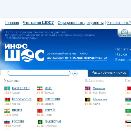
Главная
Что такое ШОС?
Официальные документы
Кто есть кто
Портал создан при финансовой поддержке
Федерального агентства по печати и массовым коммуникациям
Российской Федерации
Расширенный поиск
Участники:
Наблюдатели:
Пар
КАЗАХСТАН
ИРАН
Монголия
16:18
Астана
14:48
Тегеран
18:18
Улан-Батор
14:4
БЕЛОРУССИЯ
КИРГИЗИЯ
Афганистан
13:18
Минск
16:18
Бишкек
14:48
Кабул
15:1
ИНДИЯ
КИТАЙ
15:48
Дели
18:18
Пекин
14:1
РОССИЯ
ПАКИСТАН
14:18
Москва
15:18
Исламабад
14:1