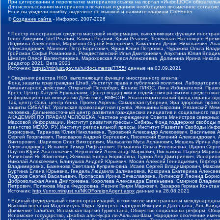
При цитировании и перепечатке материалов ссылка на портал «ИнфоШОС» обязательн
Для использования материалов в печатных изданиях необходимо письменное согласие
Если вы увидели ошибку, выделите ее мышкой и нажмите клавиши Ctrl+Enter
©
Создание сайта
- Инфорос, 2007-2026
* Реестр иностранных средств массовой информации, выполняющих функции иностранн
Голос Америки, Idel.Реалии, Кавказ.Реалии, Крым.Реалии, Телеканал Настоящее Время
Людмила Алексеевна, Маркелов Сергей Евгеньевич, Камалягин Денис Николаевич, Апах
Александрович, Маняхин Петр Борисович, Ярош Юлия Петровна, Чуракова Ольга Влади
Гройсман Софья Романовна, Рождественский Илья Дмитриевич, Апухтина Юлия Владимир
Шмагун Олеся Валентиновна, Мароховская Алеся Алексеевна, Долинина Ирина Никола
редактор 2021, Вега 2021
Источник:
https://minjust.gov.ru/ru/documents/7755/
данные на
03.09.2021
* Сведения реестра НКО, выполняющих функции иностранного агента:
Фонд защиты прав граждан Штаб, Институт права и публичной политики, Лаборатория
Гуманитарное действие, Открытый Петербург, Феникс ПЛЮС, Лига Избирателей, Правов
Крест, Центр Хасдей Ерушалаим, Центр поддержки и содействия развитию средств мас
информационных инициатив Действие, ВМЕСТЕ, Благотворительный фонд охраны здоров
Так, центр Сова, центр Анна, Проект Апрель, Самарская губерния, Эра здоровья, пр
защиты СИБАЛЬТ, Уральская правозащитная группа, Женщины Евразии, Рязанский Мемо
человека, Дальневосточный центр развития гражданских инициатив и социального пар
АКАДЕМИЯ ПО ПРАВАМ ЧЕЛОВЕКА, Частное учреждение Совета Министров северных стр
Массовой Информации, Институт развития прессы - Сибирь, Фонд поддержки свободы 
агентство МЕМО. РУ, Институт региональной прессы, Институт Развития Свободы Инф
Борисовна, Таранова Юлия Николаевна, Туровский Александр Алексеевич, Васильева 
Сергей Георгиевич, Пивоваров Андрей Сергеевич, Писемский Евгений Александрович,
Викторович, Шарипков Олег Викторович, Мальсагов Муса Асланович, Мошель Ирина Ар
Александровна, Исламов Тимур Рифгатович, Романова Ольга Евгеньевна, Щаров Серг
Паутов Юрий Анатольевич, Верховский Александр Маркович, Пислакова-Паркер Марина
Рачинский Ян Збигневич, Жемкова Елена Борисовна, Гудков Лев Дмитриевич, Иллари
Николай Алексеевич, Блинушов Андрей Юрьевич, Мосин Алексей Геннадьевич, Гефтер
Владимировна, Баженова Светлана Куприяновна, Исаев Сергей Владимирович, Максим
Буртина Елена Юрьевна, Гендель Людмила Залмановна, Кокорина Екатерина Алексеев
Подузов Сергей Васильевич, Протасова Ирина Вячеславовна, Литинский Леонид Борис
Добровольская Анна Дмитриевна, Королева Александра Евгеньевна, Смирнов Владими
Петрович, Полякова Мара Федоровна, Резник Генри Маркович, Захаров Герман Конста
Источник:
http://unro.minjust.ru/NKOForeignAgent.aspx
данные на
28.08.2021
* Единый федеральный список организаций, в том числе иностранных и международны
Высший военный Маджлисуль Шура, Конгресс народов Ичкерии и Дагестана, Аль-Каида, 
Движение Талибан, Исламская партия Туркестана, Общество социальных реформ, Общес
Исламское государство, Джабха аль-Нусра ли-Ахль аш-Шам, Народное ополчение имен