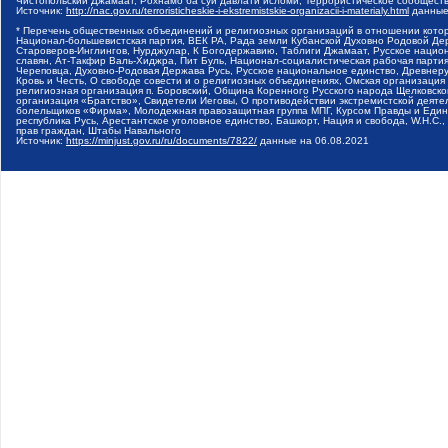
Чистопольский Джамаат, Рохнамо ба суи давлати исломи, Террористическое сообщест
Источник:
http://nac.gov.ru/terroristicheskie-i-ekstremistskie-organizacii-i-materialy.html
данные
* Перечень общественных объединений и религиозных организаций в отношении котор
Национал-большевистская партия, ВЕК РА, Рада земли Кубанской Духовно Родовой Де
Староверов-Инглингов, Нурджулар, К Богодержавию, Таблиги Джамаат, Русское наци
славян, Ат-Такфир Валь-Хиджра, Пит Буль, Национал-социалистическая рабочая парт
Череповца, Духовно-Родовая Держава Русь, Русское национальное единство, Древнер
Кровь и Честь, О свободе совести и о религиозных объединениях, Омская организаци
религиозная организация п. Боровский, Община Коренного Русского народа Щелковског
организация «Братство», Свидетели Иеговы, О противодействии экстремистской деяте
болельщиков «Фирма», Молодежная правозащитная группа МПГ, Курсом Правды и Единен
республика Русь, Арестантское уголовное единство, Башкорт, Нация и свобода, W.H.С
прав граждан, Штабы Навального
Источник:
https://minjust.gov.ru/ru/documents/7822/
данные на
06.08.2021