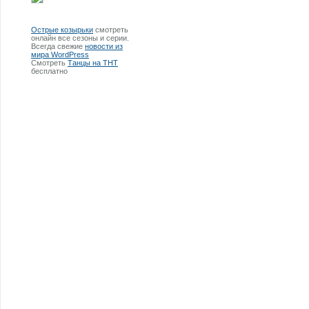
Острые козырьки
смотреть
онлайн все сезоны и серии.
Всегда свежие
новости из
мира WordPress
Смотреть
Танцы на ТНТ
бесплатно