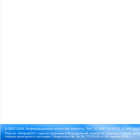
© 2007-2026, Информационное агентство ИнфоРос. Тел.: +7 495 718-84-11, E-mail:
info
Портал «ИнфоШОС» зарегистрирован в Федеральной службе по надзору в сфере массо
охраны культурного наследия. Свидетельство Эл № 77-31649 от 04 апреля 2008 г.