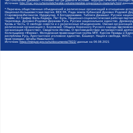
Чистопольский Джамаат, Рохнамо ба суи давлати исломи, Террористическое сообщест
Источник:
http://nac.gov.ru/terroristicheskie-i-ekstremistskie-organizacii-i-materialy.html
данные
* Перечень общественных объединений и религиозных организаций в отношении котор
Национал-большевистская партия, ВЕК РА, Рада земли Кубанской Духовно Родовой Де
Староверов-Инглингов, Нурджулар, К Богодержавию, Таблиги Джамаат, Русское наци
славян, Ат-Такфир Валь-Хиджра, Пит Буль, Национал-социалистическая рабочая парт
Череповца, Духовно-Родовая Держава Русь, Русское национальное единство, Древнер
Кровь и Честь, О свободе совести и о религиозных объединениях, Омская организаци
религиозная организация п. Боровский, Община Коренного Русского народа Щелковског
организация «Братство», Свидетели Иеговы, О противодействии экстремистской деяте
болельщиков «Фирма», Молодежная правозащитная группа МПГ, Курсом Правды и Единен
республика Русь, Арестантское уголовное единство, Башкорт, Нация и свобода, W.H.С
прав граждан, Штабы Навального
Источник:
https://minjust.gov.ru/ru/documents/7822/
данные на
06.08.2021