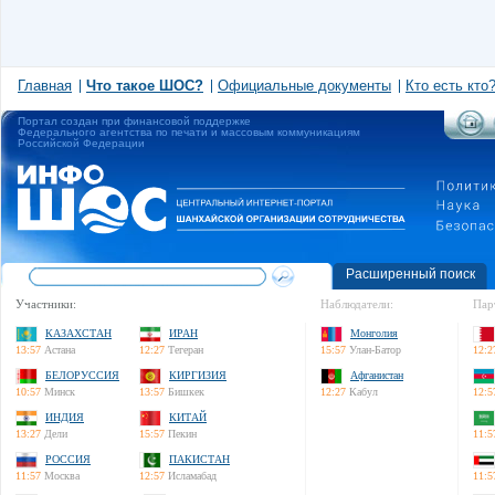
Главная
Что такое ШОС?
Официальные документы
Кто есть кто
Портал создан при финансовой поддержке
Федерального агентства по печати и массовым коммуникациям
Российской Федерации
Расширенный поиск
Участники:
Наблюдатели:
Пар
КАЗАХСТАН
ИРАН
Монголия
13:57
Астана
12:27
Тегеран
15:57
Улан-Батор
12:2
БЕЛОРУССИЯ
КИРГИЗИЯ
Афганистан
10:57
Минск
13:57
Бишкек
12:27
Кабул
12:5
ИНДИЯ
КИТАЙ
13:27
Дели
15:57
Пекин
11:5
РОССИЯ
ПАКИСТАН
11:57
Москва
12:57
Исламабад
11:5