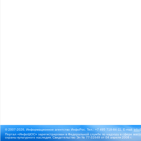
© 2007-2026, Информационное агентство ИнфоРос. Тел.: +7 495 718-84-11, E-mail:
info
Портал «ИнфоШОС» зарегистрирован в Федеральной службе по надзору в сфере массо
охраны культурного наследия. Свидетельство Эл № 77-31649 от 04 апреля 2008 г.