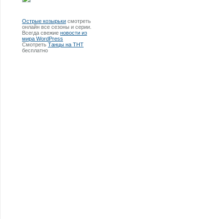
Острые козырьки
смотреть
онлайн все сезоны и серии.
Всегда свежие
новости из
мира WordPress
Смотреть
Танцы на ТНТ
бесплатно