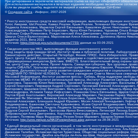
При цитировании и перепечатке материалов ссылка на портал «ИнфоШОС» обязательн
Для использования материалов в печатных изданиях необходимо письменное согласие
Если вы увидели ошибку, выделите ее мышкой и нажмите клавиши Ctrl+Enter
©
Создание сайта
- Инфорос, 2007-2026
* Реестр иностранных средств массовой информации, выполняющих функции иностранн
Голос Америки, Idel.Реалии, Кавказ.Реалии, Крым.Реалии, Телеканал Настоящее Время
Людмила Алексеевна, Маркелов Сергей Евгеньевич, Камалягин Денис Николаевич, Апах
Александрович, Маняхин Петр Борисович, Ярош Юлия Петровна, Чуракова Ольга Влади
Гройсман Софья Романовна, Рождественский Илья Дмитриевич, Апухтина Юлия Владимир
Шмагун Олеся Валентиновна, Мароховская Алеся Алексеевна, Долинина Ирина Никола
редактор 2021, Вега 2021
Источник:
https://minjust.gov.ru/ru/documents/7755/
данные на
03.09.2021
* Сведения реестра НКО, выполняющих функции иностранного агента:
Фонд защиты прав граждан Штаб, Институт права и публичной политики, Лаборатория
Гуманитарное действие, Открытый Петербург, Феникс ПЛЮС, Лига Избирателей, Правов
Крест, Центр Хасдей Ерушалаим, Центр поддержки и содействия развитию средств мас
информационных инициатив Действие, ВМЕСТЕ, Благотворительный фонд охраны здоров
Так, центр Сова, центр Анна, Проект Апрель, Самарская губерния, Эра здоровья, пр
защиты СИБАЛЬТ, Уральская правозащитная группа, Женщины Евразии, Рязанский Мемо
человека, Дальневосточный центр развития гражданских инициатив и социального пар
АКАДЕМИЯ ПО ПРАВАМ ЧЕЛОВЕКА, Частное учреждение Совета Министров северных стр
Массовой Информации, Институт развития прессы - Сибирь, Фонд поддержки свободы 
агентство МЕМО. РУ, Институт региональной прессы, Институт Развития Свободы Инф
Борисовна, Таранова Юлия Николаевна, Туровский Александр Алексеевич, Васильева 
Сергей Георгиевич, Пивоваров Андрей Сергеевич, Писемский Евгений Александрович,
Викторович, Шарипков Олег Викторович, Мальсагов Муса Асланович, Мошель Ирина Ар
Александровна, Исламов Тимур Рифгатович, Романова Ольга Евгеньевна, Щаров Серг
Паутов Юрий Анатольевич, Верховский Александр Маркович, Пислакова-Паркер Марина
Рачинский Ян Збигневич, Жемкова Елена Борисовна, Гудков Лев Дмитриевич, Иллари
Николай Алексеевич, Блинушов Андрей Юрьевич, Мосин Алексей Геннадьевич, Гефтер
Владимировна, Баженова Светлана Куприяновна, Исаев Сергей Владимирович, Максим
Буртина Елена Юрьевна, Гендель Людмила Залмановна, Кокорина Екатерина Алексеев
Подузов Сергей Васильевич, Протасова Ирина Вячеславовна, Литинский Леонид Борис
Добровольская Анна Дмитриевна, Королева Александра Евгеньевна, Смирнов Владими
Петрович, Полякова Мара Федоровна, Резник Генри Маркович, Захаров Герман Конста
Источник:
http://unro.minjust.ru/NKOForeignAgent.aspx
данные на
28.08.2021
* Единый федеральный список организаций, в том числе иностранных и международны
Высший военный Маджлисуль Шура, Конгресс народов Ичкерии и Дагестана, Аль-Каида, 
Движение Талибан, Исламская партия Туркестана, Общество социальных реформ, Общес
Исламское государство, Джабха аль-Нусра ли-Ахль аш-Шам, Народное ополчение имен