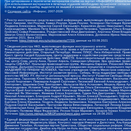
При цитировании и перепечатке материалов ссылка на портал «ИнфоШОС» обязательн
Для использования материалов в печатных изданиях необходимо письменное согласие
Если вы увидели ошибку, выделите ее мышкой и нажмите клавиши Ctrl+Enter
©
Создание сайта
- Инфорос, 2007-2026
* Реестр иностранных средств массовой информации, выполняющих функции иностранн
Голос Америки, Idel.Реалии, Кавказ.Реалии, Крым.Реалии, Телеканал Настоящее Время
Людмила Алексеевна, Маркелов Сергей Евгеньевич, Камалягин Денис Николаевич, Апах
Александрович, Маняхин Петр Борисович, Ярош Юлия Петровна, Чуракова Ольга Влади
Гройсман Софья Романовна, Рождественский Илья Дмитриевич, Апухтина Юлия Владимир
Шмагун Олеся Валентиновна, Мароховская Алеся Алексеевна, Долинина Ирина Никола
редактор 2021, Вега 2021
Источник:
https://minjust.gov.ru/ru/documents/7755/
данные на
03.09.2021
* Сведения реестра НКО, выполняющих функции иностранного агента:
Фонд защиты прав граждан Штаб, Институт права и публичной политики, Лаборатория
Гуманитарное действие, Открытый Петербург, Феникс ПЛЮС, Лига Избирателей, Правов
Крест, Центр Хасдей Ерушалаим, Центр поддержки и содействия развитию средств мас
информационных инициатив Действие, ВМЕСТЕ, Благотворительный фонд охраны здоров
Так, центр Сова, центр Анна, Проект Апрель, Самарская губерния, Эра здоровья, пр
защиты СИБАЛЬТ, Уральская правозащитная группа, Женщины Евразии, Рязанский Мемо
человека, Дальневосточный центр развития гражданских инициатив и социального пар
АКАДЕМИЯ ПО ПРАВАМ ЧЕЛОВЕКА, Частное учреждение Совета Министров северных стр
Массовой Информации, Институт развития прессы - Сибирь, Фонд поддержки свободы 
агентство МЕМО. РУ, Институт региональной прессы, Институт Развития Свободы Инф
Борисовна, Таранова Юлия Николаевна, Туровский Александр Алексеевич, Васильева 
Сергей Георгиевич, Пивоваров Андрей Сергеевич, Писемский Евгений Александрович,
Викторович, Шарипков Олег Викторович, Мальсагов Муса Асланович, Мошель Ирина Ар
Александровна, Исламов Тимур Рифгатович, Романова Ольга Евгеньевна, Щаров Серг
Паутов Юрий Анатольевич, Верховский Александр Маркович, Пислакова-Паркер Марина
Рачинский Ян Збигневич, Жемкова Елена Борисовна, Гудков Лев Дмитриевич, Иллари
Николай Алексеевич, Блинушов Андрей Юрьевич, Мосин Алексей Геннадьевич, Гефтер
Владимировна, Баженова Светлана Куприяновна, Исаев Сергей Владимирович, Максим
Буртина Елена Юрьевна, Гендель Людмила Залмановна, Кокорина Екатерина Алексеев
Подузов Сергей Васильевич, Протасова Ирина Вячеславовна, Литинский Леонид Борис
Добровольская Анна Дмитриевна, Королева Александра Евгеньевна, Смирнов Владими
Петрович, Полякова Мара Федоровна, Резник Генри Маркович, Захаров Герман Конста
Источник:
http://unro.minjust.ru/NKOForeignAgent.aspx
данные на
28.08.2021
* Единый федеральный список организаций, в том числе иностранных и международны
Высший военный Маджлисуль Шура, Конгресс народов Ичкерии и Дагестана, Аль-Каида, 
Движение Талибан, Исламская партия Туркестана, Общество социальных реформ, Общес
Исламское государство, Джабха аль-Нусра ли-Ахль аш-Шам, Народное ополчение имен