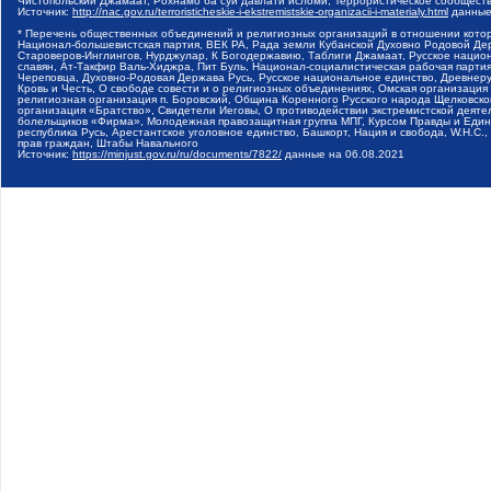
Чистопольский Джамаат, Рохнамо ба суи давлати исломи, Террористическое сообщест
Источник:
http://nac.gov.ru/terroristicheskie-i-ekstremistskie-organizacii-i-materialy.html
данные
* Перечень общественных объединений и религиозных организаций в отношении котор
Национал-большевистская партия, ВЕК РА, Рада земли Кубанской Духовно Родовой Де
Староверов-Инглингов, Нурджулар, К Богодержавию, Таблиги Джамаат, Русское наци
славян, Ат-Такфир Валь-Хиджра, Пит Буль, Национал-социалистическая рабочая парт
Череповца, Духовно-Родовая Держава Русь, Русское национальное единство, Древнер
Кровь и Честь, О свободе совести и о религиозных объединениях, Омская организаци
религиозная организация п. Боровский, Община Коренного Русского народа Щелковског
организация «Братство», Свидетели Иеговы, О противодействии экстремистской деяте
болельщиков «Фирма», Молодежная правозащитная группа МПГ, Курсом Правды и Единен
республика Русь, Арестантское уголовное единство, Башкорт, Нация и свобода, W.H.С
прав граждан, Штабы Навального
Источник:
https://minjust.gov.ru/ru/documents/7822/
данные на
06.08.2021