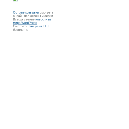
Острые козырьки
смотреть
онлайн все сезоны и серии.
Всегда свежие
новости из
мира WordPress
Смотреть
Танцы на ТНТ
бесплатно