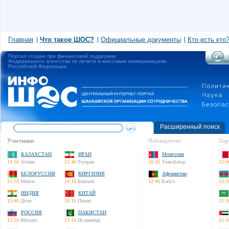
Главная
Что такое ШОС?
Официальные документы
Кто есть кто
Портал создан при финансовой поддержке
Федерального агентства по печати и массовым коммуникациям
Российской Федерации
Расширенный поиск
Участники:
Наблюдатели:
Пар
КАЗАХСТАН
ИРАН
Монголия
14:16
Астана
12:46
Тегеран
16:16
Улан-Батор
12:4
БЕЛОРУССИЯ
КИРГИЗИЯ
Афганистан
11:16
Минск
14:16
Бишкек
12:46
Кабул
13:1
ИНДИЯ
КИТАЙ
13:46
Дели
16:16
Пекин
12:1
РОССИЯ
ПАКИСТАН
12:16
Москва
13:16
Исламабад
12:1