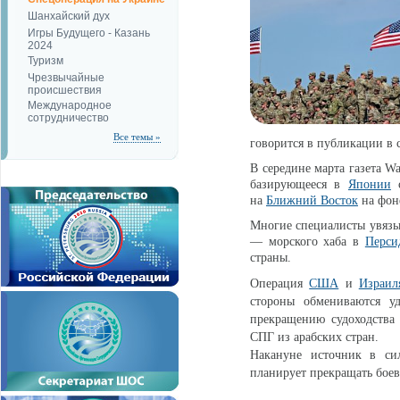
Шанхайский дух
Игры Будущего - Казань
2024
Туризм
Чрезвычайные
происшествия
Международное
сотрудничество
Все темы »
говорится в публикации в 
В середине марта газета Wa
базирующееся в
Японии
с
на
Ближний Восток
на фоне
Многие специалисты увязыв
— морского хаба в
Перси
страны.
Операция
США
и
Израил
стороны обмениваются у
прекращению судоходства
СПГ из арабских стран.
Накануне источник в си
планирует прекращать боев