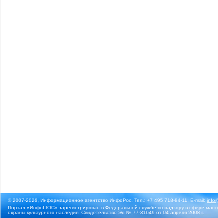
© 2007-2026, Информационное агентство ИнфоРос. Тел.: +7 495 718-84-11, E-mail:
info
Портал «ИнфоШОС» зарегистрирован в Федеральной службе по надзору в сфере массо
охраны культурного наследия. Свидетельство Эл № 77-31649 от 04 апреля 2008 г.