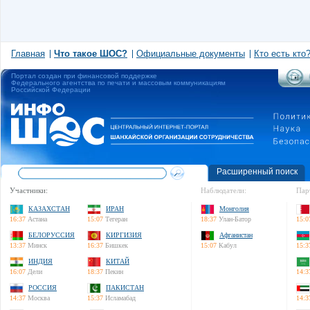
Главная
Что такое ШОС?
Официальные документы
Кто есть кто
Портал создан при финансовой поддержке
Федерального агентства по печати и массовым коммуникациям
Российской Федерации
Расширенный поиск
Участники:
Наблюдатели:
Пар
КАЗАХСТАН
ИРАН
Монголия
16:37
Астана
15:07
Тегеран
18:37
Улан-Батор
15:0
БЕЛОРУССИЯ
КИРГИЗИЯ
Афганистан
13:37
Минск
16:37
Бишкек
15:07
Кабул
15:3
ИНДИЯ
КИТАЙ
16:07
Дели
18:37
Пекин
14:3
РОССИЯ
ПАКИСТАН
14:37
Москва
15:37
Исламабад
14:3