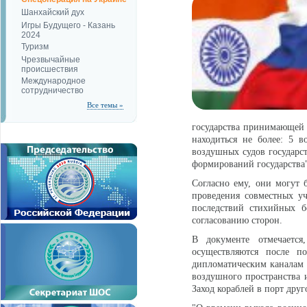
Шанхайский дух
Игры Будущего - Казань
2024
Туризм
Чрезвычайные
происшествия
Международное
сотрудничество
Все темы »
государства принимающей 
находиться не более: 5 
воздушных судов государст
формирований государства"
Согласно ему, они могут 
проведения совместных у
последствий стихийных б
согласованию сторон.
В документе отмечается
осуществляются после по
дипломатическим каналам н
воздушного пространства 
Заход кораблей в порт дру