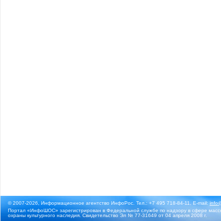
© 2007-2026, Информационное агентство ИнфоРос. Тел.: +7 495 718-84-11, E-mail:
info
Портал «ИнфоШОС» зарегистрирован в Федеральной службе по надзору в сфере массо
охраны культурного наследия. Свидетельство Эл № 77-31649 от 04 апреля 2008 г.