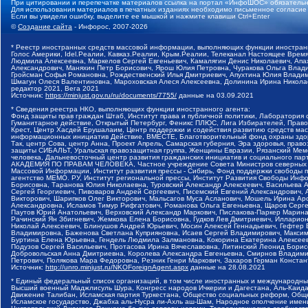
При цитировании и перепечатке материалов ссылка на портал «ИнфоШОС» обязательн
Для использования материалов в печатных изданиях необходимо письменное согласие
Если вы увидели ошибку, выделите ее мышкой и нажмите клавиши Ctrl+Enter
©
Создание сайта
- Инфорос, 2007-2026
* Реестр иностранных средств массовой информации, выполняющих функции иностранн
Голос Америки, Idel.Реалии, Кавказ.Реалии, Крым.Реалии, Телеканал Настоящее Время
Людмила Алексеевна, Маркелов Сергей Евгеньевич, Камалягин Денис Николаевич, Апах
Александрович, Маняхин Петр Борисович, Ярош Юлия Петровна, Чуракова Ольга Влади
Гройсман Софья Романовна, Рождественский Илья Дмитриевич, Апухтина Юлия Владимир
Шмагун Олеся Валентиновна, Мароховская Алеся Алексеевна, Долинина Ирина Никола
редактор 2021, Вега 2021
Источник:
https://minjust.gov.ru/ru/documents/7755/
данные на
03.09.2021
* Сведения реестра НКО, выполняющих функции иностранного агента:
Фонд защиты прав граждан Штаб, Институт права и публичной политики, Лаборатория
Гуманитарное действие, Открытый Петербург, Феникс ПЛЮС, Лига Избирателей, Правов
Крест, Центр Хасдей Ерушалаим, Центр поддержки и содействия развитию средств мас
информационных инициатив Действие, ВМЕСТЕ, Благотворительный фонд охраны здоров
Так, центр Сова, центр Анна, Проект Апрель, Самарская губерния, Эра здоровья, пр
защиты СИБАЛЬТ, Уральская правозащитная группа, Женщины Евразии, Рязанский Мемо
человека, Дальневосточный центр развития гражданских инициатив и социального пар
АКАДЕМИЯ ПО ПРАВАМ ЧЕЛОВЕКА, Частное учреждение Совета Министров северных стр
Массовой Информации, Институт развития прессы - Сибирь, Фонд поддержки свободы 
агентство МЕМО. РУ, Институт региональной прессы, Институт Развития Свободы Инф
Борисовна, Таранова Юлия Николаевна, Туровский Александр Алексеевич, Васильева 
Сергей Георгиевич, Пивоваров Андрей Сергеевич, Писемский Евгений Александрович,
Викторович, Шарипков Олег Викторович, Мальсагов Муса Асланович, Мошель Ирина Ар
Александровна, Исламов Тимур Рифгатович, Романова Ольга Евгеньевна, Щаров Серг
Паутов Юрий Анатольевич, Верховский Александр Маркович, Пислакова-Паркер Марина
Рачинский Ян Збигневич, Жемкова Елена Борисовна, Гудков Лев Дмитриевич, Иллари
Николай Алексеевич, Блинушов Андрей Юрьевич, Мосин Алексей Геннадьевич, Гефтер
Владимировна, Баженова Светлана Куприяновна, Исаев Сергей Владимирович, Максим
Буртина Елена Юрьевна, Гендель Людмила Залмановна, Кокорина Екатерина Алексеев
Подузов Сергей Васильевич, Протасова Ирина Вячеславовна, Литинский Леонид Борис
Добровольская Анна Дмитриевна, Королева Александра Евгеньевна, Смирнов Владими
Петрович, Полякова Мара Федоровна, Резник Генри Маркович, Захаров Герман Конста
Источник:
http://unro.minjust.ru/NKOForeignAgent.aspx
данные на
28.08.2021
* Единый федеральный список организаций, в том числе иностранных и международны
Высший военный Маджлисуль Шура, Конгресс народов Ичкерии и Дагестана, Аль-Каида, 
Движение Талибан, Исламская партия Туркестана, Общество социальных реформ, Общес
Исламское государство, Джабха аль-Нусра ли-Ахль аш-Шам, Народное ополчение имен