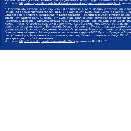
Чистопольский Джамаат, Рохнамо ба суи давлати исломи, Террористическое сообщест
Источник:
http://nac.gov.ru/terroristicheskie-i-ekstremistskie-organizacii-i-materialy.html
данные
* Перечень общественных объединений и религиозных организаций в отношении котор
Национал-большевистская партия, ВЕК РА, Рада земли Кубанской Духовно Родовой Де
Староверов-Инглингов, Нурджулар, К Богодержавию, Таблиги Джамаат, Русское наци
славян, Ат-Такфир Валь-Хиджра, Пит Буль, Национал-социалистическая рабочая парт
Череповца, Духовно-Родовая Держава Русь, Русское национальное единство, Древнер
Кровь и Честь, О свободе совести и о религиозных объединениях, Омская организаци
религиозная организация п. Боровский, Община Коренного Русского народа Щелковског
организация «Братство», Свидетели Иеговы, О противодействии экстремистской деяте
болельщиков «Фирма», Молодежная правозащитная группа МПГ, Курсом Правды и Единен
республика Русь, Арестантское уголовное единство, Башкорт, Нация и свобода, W.H.С
прав граждан, Штабы Навального
Источник:
https://minjust.gov.ru/ru/documents/7822/
данные на
06.08.2021