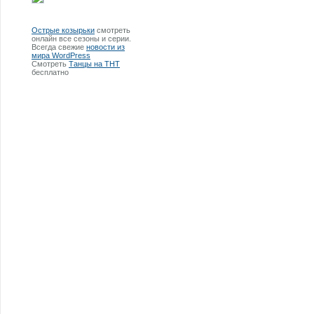
Острые козырьки
смотреть
онлайн все сезоны и серии.
Всегда свежие
новости из
мира WordPress
Смотреть
Танцы на ТНТ
бесплатно