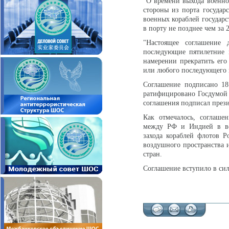
"О времени выхода военно
стороны из порта государ
военных кораблей государ
в порту не позднее чем за 2
"Настоящее соглашение 
последующие пятилетние 
намерении прекратить его 
или любого последующего п
Соглашение подписано 18
ратифицировано Госдумой 
соглашения подписал през
Как отмечалось, соглаше
между РФ и Индией в во
захода кораблей флотов Р
воздушного пространства
стран.
Соглашение вступило в силу