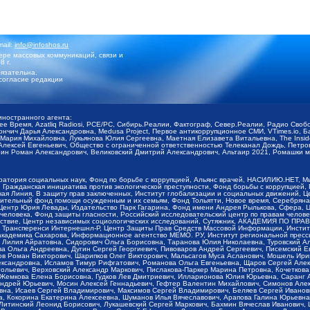
mail:
info@infoshos.ru
ре массовых коммуникаций, связи и
8 г.
язательна.
согласие редакции
иностранного агента:
щее Время, Azatliq Radiosi, PCE/PC, Сибирь.Реалии, Фактограф, Север.Реалии, Радио Св
ончич Дарья Александровна, Medusa Project, Первое антикоррупционное СМИ, VTimes.io, 
ария Михайловна, Лукьянова Юлия Сергеевна, Маетная Елизавета Витальевна, The Insid
ексей Евгеньевич, Общество с ограниченной ответственностью Телеканал Дождь, Петров 
н Роман Александрович, Великовский Дмитрий Александрович, Альтаир 2021, Ромашки мо
оратория социальных наук, Фонд по борьбе с коррупцией, Альянс врачей, НАСИЛИЮ.НЕТ, 
Гражданская инициатива против экологической преступности, Фонд борьбы с коррупцией,
чая Линия, В защиту прав заключенных, Институт глобализации и социальных движений,
тельный фонд помощи осужденным и их семьям, Фонд Тольятти, Новое время, Серебряная т
Центр Юрия Левады, Издательство Парк Гагарина, Фонд имени Андрея Рылькова, Сфера, 
еловека, Фонд защиты гласности, Российский исследовательский центр по правам челове
йствие, Центр независимых социологических исследований, Сутяжник, АКАДЕМИЯ ПО ПР
р Трансперенси Интернешнл-Р, Центр Защиты Прав Средств Массовой Информации, Институ
 академика Сахарова, Информационное агентство МЕМО. РУ, Институт региональной пресс
Лилия Айратовна, Сидорович Ольга Борисовна, Таранова Юлия Николаевна, Туровский Ал
а Ольга Андреевна, Дугин Сергей Георгиевич, Пивоваров Андрей Сергеевич, Писемский Е
в Роман Викторович, Шарипков Олег Викторович, Мальсагов Муса Асланович, Мошель Ири
ександровна, Исламов Тимур Рифгатович, Романова Ольга Евгеньевна, Щаров Сергей Але
льевич, Верховский Александр Маркович, Пислакова-Паркер Марина Петровна, Кочеткова
, Жемкова Елена Борисовна, Гудков Лев Дмитриевич, Илларионова Юлия Юрьевна, Саранг
Андрей Юрьевич, Мосин Алексей Геннадьевич, Гефтер Валентин Михайлович, Симонов Але
а, Исаев Сергей Владимирович, Максимов Сергей Владимирович, Беляев Сергей Иванович
 Кокорина Екатерина Алексеевна, Шуманов Илья Вячеславович, Арапова Галина Юрьевна
Литинский Леонид Борисович, Лукашевский Сергей Маркович, Бахмин Вячеслав Иванович,