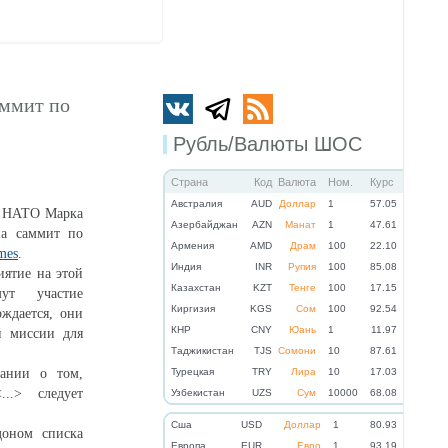
аммит по
Рубль/Валюты ШОС
Страна
Код
Валюта
Ном.
Курс
Австралия
AUD
Доллар
1
57.05
а НАТО Марка
Азербайджан
AZN
Манат
1
47.61
на саммит по
Армения
AMD
Драм
100
22.10
mes
.
Индия
INR
Рупия
100
85.08
ятие на этой
Казахстан
KZT
Тенге
100
17.15
ут участие
Киргизия
KGS
Сом
100
92.54
рждается, они
КНР
CNY
Юань
1
11.97
й миссии для
Таджикистан
TJS
Сомони
10
87.61
тании о том,
Турецкая
TRY
Лира
10
17.03
.> следует
Узбекистан
UZS
Сум
10000
68.08
Cша
USD
Доллар
1
80.93
оном списка
Eвропа
EUR
Евро
1
93.19