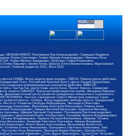
обода, MEDIUM-ORIENT, Пономарев Лев Александрович, Савицкая Людмила
Баданин Роман Сергеевич, Гликин Максим Александрович, Маняхин Петр
er SIA, Рубин Михаил Аркадьевич, Гройсман Софья Романовна,
Степан Юрьевич, Istories fonds, Шмагун Олеся Валентиновна, Мароховская
нолит, Главный редактор 2021, Вега 2021
Мы против СПИДа, Фонд защиты прав граждан, СВЕЧА, Гуманитарное действие,
 Гражданский Союз, Российский Красный Крест, Центр Хасдей Ерушалаим,
 Центр социально-информационных инициатив Действие, ВМЕСТЕ,
айга, Так-Так-Так, центр Сова, центр Анна, Проект Апрель, Самарская
Центр защиты СИБАЛЬТ, Уральская правозащитная группа, Женщины Евразии,
ка, Дальневосточный центр развития гражданских инициатив и социального
АВАМ ЧЕЛОВЕКА, Частное учреждение Совета Министров северных стран,
т развития прессы - Сибирь, Фонд поддержки свободы прессы, Гражданский
ы, Институт Развития Свободы Информации, Экозащита!-Женсовет,
ександр Алексеевич, Васильева Анастасия Евгеньевна, Ривина Анна
вгений Александрович, Аверин Виталий Евгеньевич, Барахоев Магомед
на Ароновна, Шведов Григорий Сергеевич, Пономарев Лев Александрович,
ксадрович, Цирульников Борис Альбертович, Халидова Марина Владимировна,
 Татьяна Владимировна, Чуркина Наталья Валерьевна, Акимова Татьяна
 Анна Васильевна, Захарова Светлана Сергеевна, Аверин Владимир
ксей Кириллович, Флиге Ирина Анатольевна, Мельникова Валентина
, Голубева Елена Николаевна, Ганнушкина Светлана Алексеевна, Закс
, Пастухова Анна Яковлевна, Прохоров Вадим Юрьевич, Шахова Елена
 Шабад Анатолий Ефимович, Сухих Дарья Николаевна, Орлов Олег Петрович,