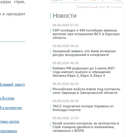
идеры стран,
Официальный курс ЦБ России
р и президент
Новости
06.08.2026 07:50
СКР сообщил о 640 погибших мирных
жителях при вторжении ВСУ в Курскую
область
06.08.2026 06:42
Залужный заявил, что Киев исчерпал
ресурс вооружений в конфликте
06.08.2026 06:35
Кабмин РФ разрешил до 1 июля 2027
года импорт, выпуск и обращение
бензина Евро 2, Евро 3, Евро 4
06.08.2026 06:32
Испанией, пишут
Российские войска взяли под контроль
село Зарница в Запорожской области
я Кустова
06.08.2026 06:28
ТАСС подсчитал потери Украины от
 в количестве
блокады портов
05.08.2026 17:03
тных систем
Китай усилил контроль за экспортом в
США товаров двойного назначения,
спективных
связанных с БПЛА