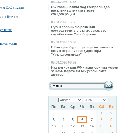
05.08.2026 16:58
ВС России взяли под контроль два
те АТЭС в Китае
населенных пункта в зоне
спецоперации
а снабжения
05.08.2026 16:55
Путин сообщил о решении
упление
сосредоточить в одних руках все
службы тыла Минобороны
05.08.2026 16:52
еприятности
В Екатеринбурге при взрыве машины
погиб охранник гендиректора
"Уралдронзавода"
05.08.2026 08:52
Над регионами РФ и акваториями морей
за ночь поразили 475 украинских
дронов
Пн
Вт
Ср
Чт
Пт
Сб
Вс
1
2
3
4
5
6
7
8
9
10
11
12
13
14
15
16
17
18
19
20
21
22
23