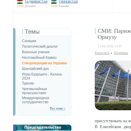
ТАДЖИКИСТАН
УЗБЕКИСТАН
13:03
Душанбе
13:03
Ташкент
СМИ: Париж 
Темы
Ормузу
Санкции
Политический диалог
17.04.2026 13:47
Военные учения
Евросоюз
Политика
Неспокойный Кавказ
Спецоперация на Украине
Шанхайский дух
Игры Будущего - Казань
2024
Туризм
Чрезвычайные
происшествия
Международное
сотрудничество
Все темы »
присутствовать на в
В Елисейском дво