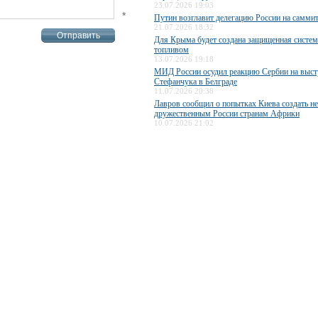
23.07.2026 19:03
*
Путин возглавит делегацию России на самми
21.07.2026 18:32
Для Крыма будет создана защищенная систем
топливом
13.07.2026 19:18
МИД России осудил реакцию Сербии на выст
Стефанчука в Белграде
11.07.2026 20:38
Лавров сообщил о попытках Киева создать н
дружественным России странам Африки
10.07.2026 21:02