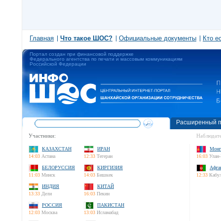
Главная
Что такое ШОС?
Официальные документы
Кто е
Портал создан при финансовой поддержке
Федерального агентства по печати и массовым коммуникациям
Российской Федерации
Расширенный п
Участники:
Наблюдате
КАЗАХСТАН
ИРАН
Монг
14:03
Астана
12:33
Тегеран
16:03
Улан-
БЕЛОРУССИЯ
КИРГИЗИЯ
Афга
11:03
Минск
14:03
Бишкек
12:33
Кабу
ИНДИЯ
КИТАЙ
13:33
Дели
16:03
Пекин
РОССИЯ
ПАКИСТАН
12:03
Москва
13:03
Исламабад