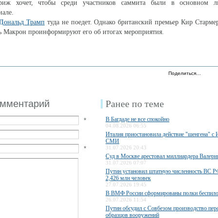
риж хочет, чтобы среди участников саммита были в основном л
иале.
Дональд Трамп
туда не поедет. Однако британский премьер Кир Старме
 Макрон проинформируют его об итогах мероприятия.
Поделиться…
омментарий
Ранее по теме
В Багдаде не все спокойно
*
04.08.2026 06:55
Италия приостановила действие "шенгена" с 
СМИ
*
31.07.2026 20:43
Суд в Москве арестовал миллиардера Валери
31.07.2026 07:07
Путин установил штатную численность ВС РФ
2,426 млн человек
27.07.2026 19:45
В ВМФ России сформированы полки беспило
26.07.2026 11:54
Путин обсудил с Совбезом производство пер
образцов вооружений