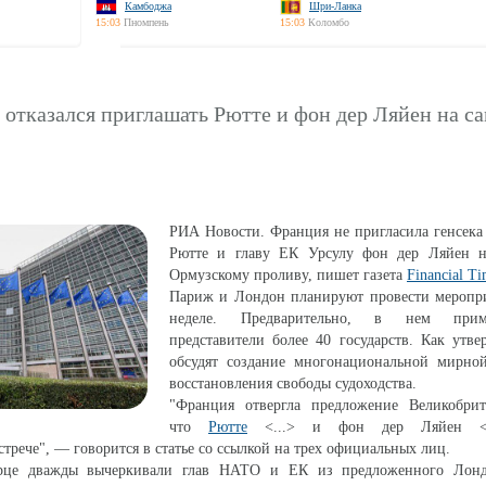
Камбоджа
Шри-Ланка
15:03
Пномпень
15:03
Коломбо
отказался приглашать Рютте и фон дер Ляйен на с
РИА Новости. Франция не пригласила генсек
Рютте и главу ЕК Урсулу фон дер Ляйен 
Ормузскому проливу, пишет газета
Financial Ti
Париж и Лондон планируют провести меропри
неделе. Предварительно, в нем прим
представители более 40 государств. Как утве
обсудят создание многонациональной мирно
восстановления свободы судоходства.
"Франция отвергла предложение Великобри
что
Рютте
<...> и фон дер Ляйен <..
стрече", — говорится в статье со ссылкой на трех официальных лиц.
рце дважды вычеркивали глав НАТО и ЕК из предложенного Лонд