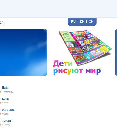
RU
EN
CN
С"
Непал
3
Катманду
Катар
3
Доха
Мальдивы
3
Мале
Турция
3
Анкара