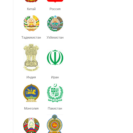
Китай
Россия
Таджикистан
Узбекистан
Индия
Иран
Монголия
Пакистан