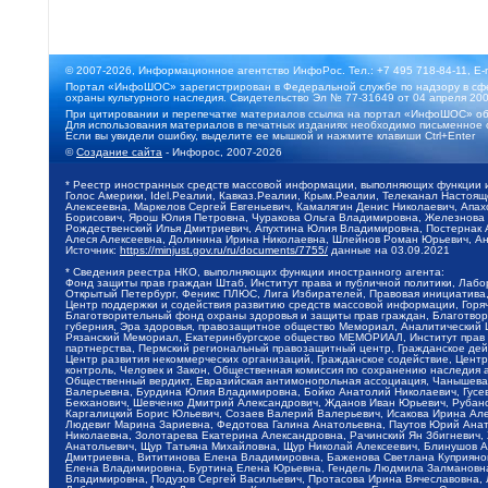
© 2007-2026, Информационное агентство ИнфоРос. Тел.: +7 495 718-84-11, E-
Портал «ИнфоШОС» зарегистрирован в Федеральной службе по надзору в сфе
охраны культурного наследия. Свидетельство Эл № 77-31649 от 04 апреля 200
При цитировании и перепечатке материалов ссылка на портал «ИнфоШОС» об
Для использования материалов в печатных изданиях необходимо письменное 
Если вы увидели ошибку, выделите ее мышкой и нажмите клавиши Ctrl+Enter
©
Создание сайта
- Инфорос, 2007-2026
* Реестр иностранных средств массовой информации, выполняющих функции 
Голос Америки, Idel.Реалии, Кавказ.Реалии, Крым.Реалии, Телеканал Настоя
Алексеевна, Маркелов Сергей Евгеньевич, Камалягин Денис Николаевич, Апах
Борисович, Ярош Юлия Петровна, Чуракова Ольга Владимировна, Железнова М
Рождественский Илья Дмитриевич, Апухтина Юлия Владимировна, Постернак Ал
Алеся Алексеевна, Долинина Ирина Николаевна, Шлейнов Роман Юрьевич, Ани
Источник:
https://minjust.gov.ru/ru/documents/7755/
данные на
03.09.2021
* Сведения реестра НКО, выполняющих функции иностранного агента:
Фонд защиты прав граждан Штаб, Институт права и публичной политики, Лаб
Открытый Петербург, Феникс ПЛЮС, Лига Избирателей, Правовая инициатива, 
Центр поддержки и содействия развитию средств массовой информации, Горя
Благотворительный фонд охраны здоровья и защиты прав граждан, Благотвори
губерния, Эра здоровья, правозащитное общество Мемориал, Аналитический 
Рязанский Мемориал, Екатеринбургское общество МЕМОРИАЛ, Институт прав ч
партнерства, Пермский региональный правозащитный центр, Гражданское де
Центр развития некоммерческих организаций, Гражданское содействие, Цент
контроль, Человек и Закон, Общественная комиссия по сохранению наследия
Общественный вердикт, Евразийская антимонопольная ассоциация, Чанышева 
Валерьевна, Бурдина Юлия Владимировна, Бойко Анатолий Николаевич, Гусев
Бекханович, Шевченко Дмитрий Александрович, Жданов Иван Юрьевич, Рубано
Каргалицкий Борис Юльевич, Созаев Валерий Валерьевич, Исакова Ирина Ал
Людевиг Марина Зариевна, Федотова Галина Анатольевна, Паутов Юрий Анато
Николаевна, Золотарева Екатерина Александровна, Рачинский Ян Збигневич
Анатольевич, Щур Татьяна Михайловна, Щур Николай Алексеевич, Блинушов 
Дмитриевна, Вититинова Елена Владимировна, Баженова Светлана Куприяновн
Елена Владимировна, Буртина Елена Юрьевна, Гендель Людмила Залмановна,
Владимировна, Подузов Сергей Васильевич, Протасова Ирина Вячеславовна, 