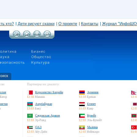
сть кто?
Дети рисуют сказки
О проекте
Контакты
Журнал "ИнфоШО
оиск
ли:
Партнеры по диалогу:
олия
Королевство Бахрейн
Армения
Батор
12:33
Манама
12:33
Ереван
12:3
нистан
Азербайджан
Египет
л
13:03
Баку
11:03
Каир
12:0
Саудовская Аравия
Кувейт
12:03
Эр-Рияд
12:03
Эль-Кувейт
12:0
ОАЭ
Мьянма
12:03
Абу-Даби
12:03
Нейпьидо
11:0