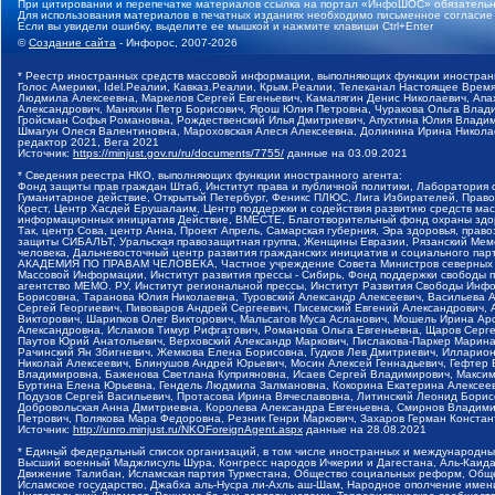
При цитировании и перепечатке материалов ссылка на портал «ИнфоШОС» обязательн
Для использования материалов в печатных изданиях необходимо письменное согласие
Если вы увидели ошибку, выделите ее мышкой и нажмите клавиши Ctrl+Enter
©
Создание сайта
- Инфорос, 2007-2026
* Реестр иностранных средств массовой информации, выполняющих функции иностранн
Голос Америки, Idel.Реалии, Кавказ.Реалии, Крым.Реалии, Телеканал Настоящее Время
Людмила Алексеевна, Маркелов Сергей Евгеньевич, Камалягин Денис Николаевич, Апах
Александрович, Маняхин Петр Борисович, Ярош Юлия Петровна, Чуракова Ольга Влади
Гройсман Софья Романовна, Рождественский Илья Дмитриевич, Апухтина Юлия Владимир
Шмагун Олеся Валентиновна, Мароховская Алеся Алексеевна, Долинина Ирина Никола
редактор 2021, Вега 2021
Источник:
https://minjust.gov.ru/ru/documents/7755/
данные на
03.09.2021
* Сведения реестра НКО, выполняющих функции иностранного агента:
Фонд защиты прав граждан Штаб, Институт права и публичной политики, Лаборатория
Гуманитарное действие, Открытый Петербург, Феникс ПЛЮС, Лига Избирателей, Правов
Крест, Центр Хасдей Ерушалаим, Центр поддержки и содействия развитию средств мас
информационных инициатив Действие, ВМЕСТЕ, Благотворительный фонд охраны здоров
Так, центр Сова, центр Анна, Проект Апрель, Самарская губерния, Эра здоровья, пр
защиты СИБАЛЬТ, Уральская правозащитная группа, Женщины Евразии, Рязанский Мемо
человека, Дальневосточный центр развития гражданских инициатив и социального пар
АКАДЕМИЯ ПО ПРАВАМ ЧЕЛОВЕКА, Частное учреждение Совета Министров северных стр
Массовой Информации, Институт развития прессы - Сибирь, Фонд поддержки свободы 
агентство МЕМО. РУ, Институт региональной прессы, Институт Развития Свободы Инф
Борисовна, Таранова Юлия Николаевна, Туровский Александр Алексеевич, Васильева 
Сергей Георгиевич, Пивоваров Андрей Сергеевич, Писемский Евгений Александрович,
Викторович, Шарипков Олег Викторович, Мальсагов Муса Асланович, Мошель Ирина Ар
Александровна, Исламов Тимур Рифгатович, Романова Ольга Евгеньевна, Щаров Серг
Паутов Юрий Анатольевич, Верховский Александр Маркович, Пислакова-Паркер Марина
Рачинский Ян Збигневич, Жемкова Елена Борисовна, Гудков Лев Дмитриевич, Иллари
Николай Алексеевич, Блинушов Андрей Юрьевич, Мосин Алексей Геннадьевич, Гефтер
Владимировна, Баженова Светлана Куприяновна, Исаев Сергей Владимирович, Максим
Буртина Елена Юрьевна, Гендель Людмила Залмановна, Кокорина Екатерина Алексеев
Подузов Сергей Васильевич, Протасова Ирина Вячеславовна, Литинский Леонид Борис
Добровольская Анна Дмитриевна, Королева Александра Евгеньевна, Смирнов Владими
Петрович, Полякова Мара Федоровна, Резник Генри Маркович, Захаров Герман Конста
Источник:
http://unro.minjust.ru/NKOForeignAgent.aspx
данные на
28.08.2021
* Единый федеральный список организаций, в том числе иностранных и международны
Высший военный Маджлисуль Шура, Конгресс народов Ичкерии и Дагестана, Аль-Каида, 
Движение Талибан, Исламская партия Туркестана, Общество социальных реформ, Общес
Исламское государство, Джабха аль-Нусра ли-Ахль аш-Шам, Народное ополчение имен