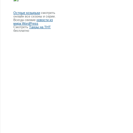
Острые козырьки
смотреть
онлайн все сезоны и серии.
Всегда свежие
новости из
мира WordPress
Смотреть
Танцы на ТНТ
бесплатно