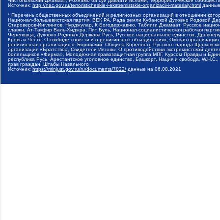
Чистопольский Джамаат, Рохнамо ба суи давлати исломи, Террористическое сообщест
Источник:
http://nac.gov.ru/terroristicheskie-i-ekstremistskie-organizacii-i-materialy.html
данные
* Перечень общественных объединений и религиозных организаций в отношении котор
Национал-большевистская партия, ВЕК РА, Рада земли Кубанской Духовно Родовой Де
Староверов-Инглингов, Нурджулар, К Богодержавию, Таблиги Джамаат, Русское наци
славян, Ат-Такфир Валь-Хиджра, Пит Буль, Национал-социалистическая рабочая парт
Череповца, Духовно-Родовая Держава Русь, Русское национальное единство, Древнер
Кровь и Честь, О свободе совести и о религиозных объединениях, Омская организаци
религиозная организация п. Боровский, Община Коренного Русского народа Щелковског
организация «Братство», Свидетели Иеговы, О противодействии экстремистской деяте
болельщиков «Фирма», Молодежная правозащитная группа МПГ, Курсом Правды и Единен
республика Русь, Арестантское уголовное единство, Башкорт, Нация и свобода, W.H.С
прав граждан, Штабы Навального
Источник:
https://minjust.gov.ru/ru/documents/7822/
данные на
06.08.2021