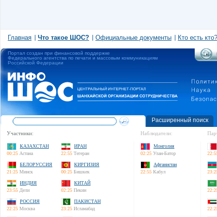
Главная
Что такое ШОС?
Официальные документы
Кто есть кто
Портал создан при финансовой поддержке
Федерального агентства по печати и массовым коммуникациям
Российской Федерации
Расширенный поиск
Участники:
Наблюдатели:
Пар
КАЗАХСТАН
ИРАН
Монголия
00:25
Астана
22:55
Тегеран
02:25
Улан-Батор
22:5
БЕЛОРУССИЯ
КИРГИЗИЯ
Афганистан
21:25
Минск
00:25
Бишкек
22:55
Кабул
23:2
ИНДИЯ
КИТАЙ
23:55
Дели
02:25
Пекин
22:2
РОССИЯ
ПАКИСТАН
22:25
Москва
23:25
Исламабад
22:2