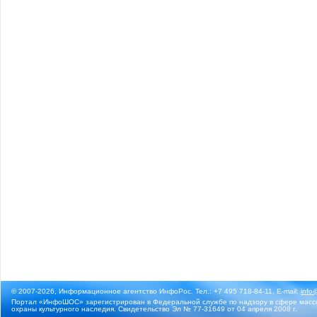
© 2007-2026, Информационное агентство ИнфоРос. Тел.: +7 495 718-84-11, E-mail:
info
Портал «ИнфоШОС» зарегистрирован в Федеральной службе по надзору в сфере массо
охраны культурного наследия. Свидетельство Эл № 77-31649 от 04 апреля 2008 г.