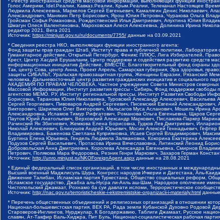
* Реестр иностранных средств массовой информации, выполняющих функции иностранн
Голос Америки, Idel.Реалии, Кавказ.Реалии, Крым.Реалии, Телеканал Настоящее Время
Людмила Алексеевна, Маркелов Сергей Евгеньевич, Камалягин Денис Николаевич, Апах
Александрович, Маняхин Петр Борисович, Ярош Юлия Петровна, Чуракова Ольга Влади
Гройсман Софья Романовна, Рождественский Илья Дмитриевич, Апухтина Юлия Владимир
Шмагун Олеся Валентиновна, Мароховская Алеся Алексеевна, Долинина Ирина Никола
редактор 2021, Вега 2021
Источник:
https://minjust.gov.ru/ru/documents/7755/
данные на
03.09.2021
* Сведения реестра НКО, выполняющих функции иностранного агента:
Фонд защиты прав граждан Штаб, Институт права и публичной политики, Лаборатория
Гуманитарное действие, Открытый Петербург, Феникс ПЛЮС, Лига Избирателей, Правов
Крест, Центр Хасдей Ерушалаим, Центр поддержки и содействия развитию средств мас
информационных инициатив Действие, ВМЕСТЕ, Благотворительный фонд охраны здоров
Так, центр Сова, центр Анна, Проект Апрель, Самарская губерния, Эра здоровья, пр
защиты СИБАЛЬТ, Уральская правозащитная группа, Женщины Евразии, Рязанский Мемо
человека, Дальневосточный центр развития гражданских инициатив и социального пар
АКАДЕМИЯ ПО ПРАВАМ ЧЕЛОВЕКА, Частное учреждение Совета Министров северных стр
Массовой Информации, Институт развития прессы - Сибирь, Фонд поддержки свободы 
агентство МЕМО. РУ, Институт региональной прессы, Институт Развития Свободы Инф
Борисовна, Таранова Юлия Николаевна, Туровский Александр Алексеевич, Васильева 
Сергей Георгиевич, Пивоваров Андрей Сергеевич, Писемский Евгений Александрович,
Викторович, Шарипков Олег Викторович, Мальсагов Муса Асланович, Мошель Ирина Ар
Александровна, Исламов Тимур Рифгатович, Романова Ольга Евгеньевна, Щаров Серг
Паутов Юрий Анатольевич, Верховский Александр Маркович, Пислакова-Паркер Марина
Рачинский Ян Збигневич, Жемкова Елена Борисовна, Гудков Лев Дмитриевич, Иллари
Николай Алексеевич, Блинушов Андрей Юрьевич, Мосин Алексей Геннадьевич, Гефтер
Владимировна, Баженова Светлана Куприяновна, Исаев Сергей Владимирович, Максим
Буртина Елена Юрьевна, Гендель Людмила Залмановна, Кокорина Екатерина Алексеев
Подузов Сергей Васильевич, Протасова Ирина Вячеславовна, Литинский Леонид Борис
Добровольская Анна Дмитриевна, Королева Александра Евгеньевна, Смирнов Владими
Петрович, Полякова Мара Федоровна, Резник Генри Маркович, Захаров Герман Конста
Источник:
http://unro.minjust.ru/NKOForeignAgent.aspx
данные на
28.08.2021
* Единый федеральный список организаций, в том числе иностранных и международны
Высший военный Маджлисуль Шура, Конгресс народов Ичкерии и Дагестана, Аль-Каида, 
Движение Талибан, Исламская партия Туркестана, Общество социальных реформ, Общес
Исламское государство, Джабха аль-Нусра ли-Ахль аш-Шам, Народное ополчение имен
Чистопольский Джамаат, Рохнамо ба суи давлати исломи, Террористическое сообщест
Источник:
http://nac.gov.ru/terroristicheskie-i-ekstremistskie-organizacii-i-materialy.html
данные
* Перечень общественных объединений и религиозных организаций в отношении котор
Национал-большевистская партия, ВЕК РА, Рада земли Кубанской Духовно Родовой Де
Староверов-Инглингов, Нурджулар, К Богодержавию, Таблиги Джамаат, Русское наци
славян, Ат-Такфир Валь-Хиджра, Пит Буль, Национал-социалистическая рабочая парт