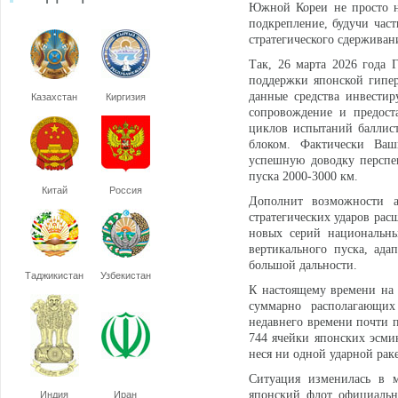
Южной Кореи не просто н
подкрепление, будучи час
стратегического сдерживан
Так, 26 марта 2026 года 
поддержки японской гипер
данные средства инвестир
Казахстан
Киргизия
сопровождение и предост
циклов испытаний баллис
блоком. Фактически Ваш
успешную доводку перспек
пуска 2000-3000 км.
Китай
Россия
Дополнит возможности 
стратегических ударов рас
новых серий национальны
вертикального пуска, ад
большой дальности.
Таджикистан
Узбекистан
К настоящему времени на
суммарно располагающих
недавнего времени почти п
744 ячейки японских эсми
неся ни одной ударной рак
Ситуация изменилась в м
японский флот официальн
Индия
Иран