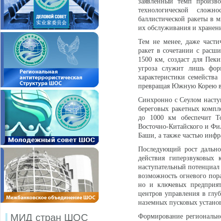
заявленный темп произво
технологической сложн
баллистической ракеты в 
их обслуживания и хранен
Тем не менее, даже части
ракет в сочетании с расш
1500 км, создаст для Пек
угроза служит лишь фор
характеристики семейств
превращая Южную Корею в 
Синхронно с Сеулом насту
береговых ракетных компл
до 1000 км обеспечит То
Восточно-Китайского и Фи
Баши, а также частью инф
Последующий рост дально
действия гиперзвуковых 
наступательный потенциал 
возможность огневого пор
но и ключевых предприят
центров управления в глуб
наземных пусковых устано
МИД стран ШОС
Формирование регионально