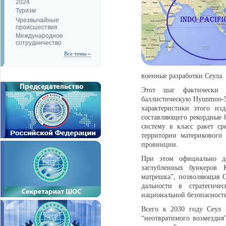
2024
Туризм
Чрезвычайные
происшествия
Международное
сотрудничество
Все темы »
военные разработки Сеула.
Этот шаг фактически с
баллистическую Hyunmoo-5,
характеристики этого из
составляющего рекордные 8
систему в класс ракет ср
территории материкового
провинции.
При этом официально да
заглубленных бункеров 
матрешка”, позволяющая С
дальности в стратегиче
национальной безопасности
Всего к 2030 году Сеул 
“неотвратимого возмездия