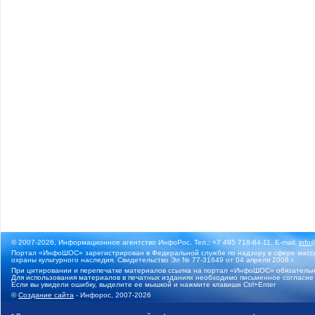
© 2007-2026, Информационное агентство ИнфоРос. Тел.: +7 495 718-84-11, E-mail:
info
Портал «ИнфоШОС» зарегистрирован в Федеральной службе по надзору в сфере массо
охраны культурного наследия. Свидетельство Эл № 77-31649 от 04 апреля 2008 г.
При цитировании и перепечатке материалов ссылка на портал «ИнфоШОС» обязательн
Для использования материалов в печатных изданиях необходимо письменное согласие
Если вы увидели ошибку, выделите ее мышкой и нажмите клавиши Ctrl+Enter
©
Создание сайта
- Инфорос, 2007-2026