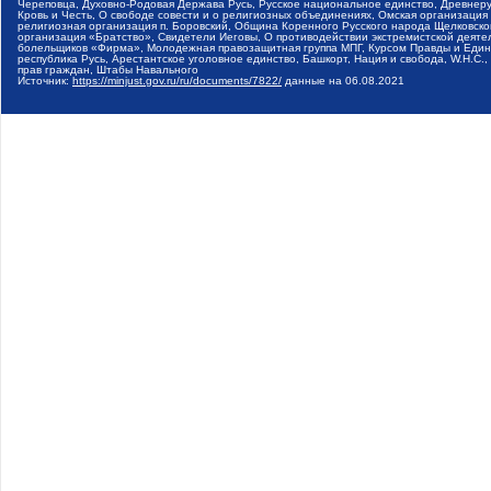
Череповца, Духовно-Родовая Держава Русь, Русское национальное единство, Древнер
Кровь и Честь, О свободе совести и о религиозных объединениях, Омская организаци
религиозная организация п. Боровский, Община Коренного Русского народа Щелковског
организация «Братство», Свидетели Иеговы, О противодействии экстремистской деяте
болельщиков «Фирма», Молодежная правозащитная группа МПГ, Курсом Правды и Единен
республика Русь, Арестантское уголовное единство, Башкорт, Нация и свобода, W.H.С
прав граждан, Штабы Навального
Источник:
https://minjust.gov.ru/ru/documents/7822/
данные на
06.08.2021