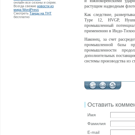
и южнокорейскими ударн
онлайн все сезоны и серии.
растущим надводным флот
Всегда свежие
новости из
мира WordPress
Смотреть
Танцы на ТНТ
Как следствие, развертыв
бесплатно
Type 12, HVGP, Hyunm
промышленный потенциал 
применению в Индо-Тихоок
Наконец, за счет рассред
промышленной базы про
промышленности продо
дополнительных поставщик
системы производства из с
Оставить комме
Имя
Фамилия
E-mail