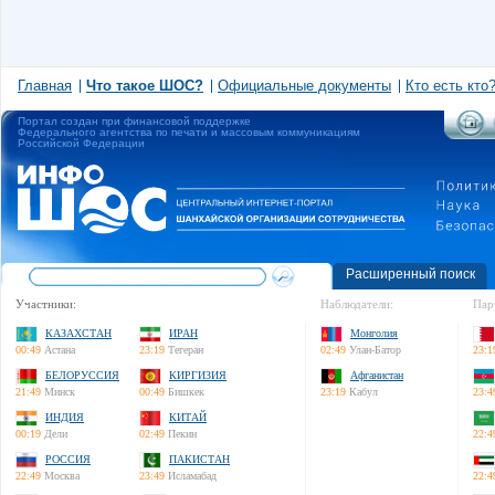
Главная
Что такое ШОС?
Официальные документы
Кто есть кто
Портал создан при финансовой поддержке
Федерального агентства по печати и массовым коммуникациям
Российской Федерации
Расширенный поиск
Участники:
Наблюдатели:
Пар
КАЗАХСТАН
ИРАН
Монголия
00:49
Астана
23:19
Тегеран
02:49
Улан-Батор
23:1
БЕЛОРУССИЯ
КИРГИЗИЯ
Афганистан
21:49
Минск
00:49
Бишкек
23:19
Кабул
23:4
ИНДИЯ
КИТАЙ
00:19
Дели
02:49
Пекин
22:4
РОССИЯ
ПАКИСТАН
22:49
Москва
23:49
Исламабад
22:4