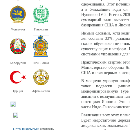
сдерживания. Этот потенц
а в ближайшие годы он б
Hyunmoo-IV-2. Всего к 203
суммарный залп вырастет
базирования США в Японии 
Монголия
Пакистан
Иными словами, хотя колич
лет составит 33%, реальн
скачок обусловлен не стол
существующих платформ. К 
системами управления для 
Практическим стартом этог
Белорусия
Шри-Ланка
Министерство обороны Яп
США и стал первым в исто
В мощную ударную платфо
точек подвески (мин
модернизированную Type 
Турция
Афганистан
авиации с воздушными тан
потенциал Японии. Это п
части Индо-Тихоокеанского
Реализация всех этих план
Будет недостаточно держ
американских комплексов T
Острые козырьки
смотреть