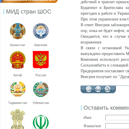
действий и транзит пришло
Будапешт и Братислава за
МИД стран ШОС
пригоден к работе и Украи
При этом украинские власт
В ответ Венгрия заблокиро
пор, пока не будет нефти, н
Ожидается, что в случае
возражения.
Казахстан
Киргизия
В связи с остановкой Ук
вынуждено предоставить MO
Компания использует рос
Сазхаломбатта и словацкой
Предприятия поставляют с
Китай
Россия
Венгрия получает по "Дру
Таджикистан
Узбекистан
Оставить комме
Имя
Фамилия