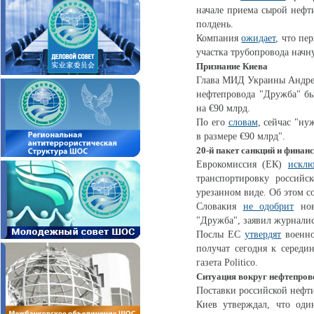
начале приема сырой нефт
полдень.
Компания
ожидает
, что пе
участка трубопровода начн
Признание Киева
Глава МИД Украины Андр
нефтепровода "Дружба" б
на €90 млрд.
По его
словам
, сейчас "н
в размере €90 млрд".
20-й пакет санкций и финан
Еврокомиссия (ЕК)
исклю
транспортировку российс
урезанном виде. Об этом 
Словакия
не одобрит
нов
"Дружба", заявил журнали
Послы ЕС
утвердят
военно
получат сегодня к серед
газета Politico.
Ситуация вокруг нефтепров
Поставки российской нефт
Киев утверждал, что оди