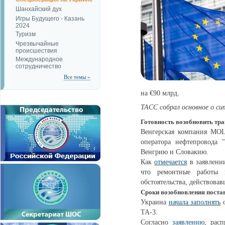
Шанхайский дух
Игры Будущего - Казань
2024
Туризм
Чрезвычайные
происшествия
Международное
сотрудничество
Все темы »
на €90 млрд.
ТАСС собрал основное о си
Готовность возобновить тра
Венгерская компания M
оператора нефтепровода 
Венгрию и Словакию.
Как
отмечается
в заявлени
что ремонтные работы 
обстоятельства, действовав
Сроки возобновления поста
Украина
начала заполнять
о
ТА-3.
Согласно
заявлению
, рас