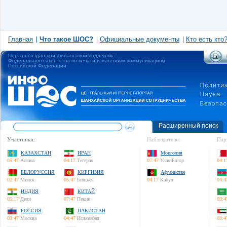
Главная
Что такое ШОС?
Официальные документы
Кто есть кто
Портал создан при финансовой поддержке
Федерального агентства по печати и массовым коммуникациям
Российской Федерации
Расширенный поиск
Участники:
Наблюдатели:
Пар
КАЗАХСТАН
ИРАН
Монголия
05:47
Астана
04:17
Тегеран
07:47
Улан-Батор
04:1
БЕЛОРУССИЯ
КИРГИЗИЯ
Афганистан
02:47
Минск
05:47
Бишкек
04:17
Кабул
04:4
ИНДИЯ
КИТАЙ
05:17
Дели
07:47
Пекин
03:4
РОССИЯ
ПАКИСТАН
03:47
Москва
04:47
Исламабад
03:4