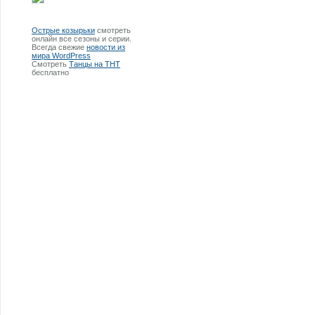
Острые козырьки
смотреть
онлайн все сезоны и серии.
Всегда свежие
новости из
мира WordPress
Смотреть
Танцы на ТНТ
бесплатно