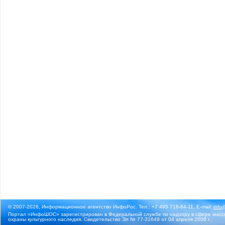
© 2007-2026, Информационное агентство ИнфоРос. Тел.: +7 495 718-84-11, E-mail:
info
Портал «ИнфоШОС» зарегистрирован в Федеральной службе по надзору в сфере массо
охраны культурного наследия. Свидетельство Эл № 77-31649 от 04 апреля 2008 г.