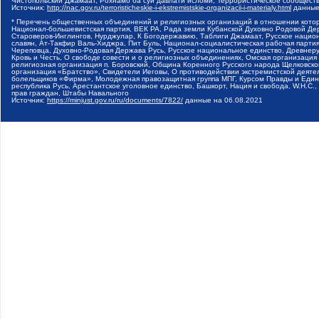
Чистопольский Джамаат, Рохнамо ба суи давлати исломи, Террористическое сообщест
Источник:
http://nac.gov.ru/terroristicheskie-i-ekstremistskie-organizacii-i-materialy.html
данные
* Перечень общественных объединений и религиозных организаций в отношении котор
Национал-большевистская партия, ВЕК РА, Рада земли Кубанской Духовно Родовой Де
Староверов-Инглингов, Нурджулар, К Богодержавию, Таблиги Джамаат, Русское наци
славян, Ат-Такфир Валь-Хиджра, Пит Буль, Национал-социалистическая рабочая парт
Череповца, Духовно-Родовая Держава Русь, Русское национальное единство, Древнер
Кровь и Честь, О свободе совести и о религиозных объединениях, Омская организаци
религиозная организация п. Боровский, Община Коренного Русского народа Щелковског
организация «Братство», Свидетели Иеговы, О противодействии экстремистской деяте
болельщиков «Фирма», Молодежная правозащитная группа МПГ, Курсом Правды и Единен
республика Русь, Арестантское уголовное единство, Башкорт, Нация и свобода, W.H.С
прав граждан, Штабы Навального
Источник:
https://minjust.gov.ru/ru/documents/7822/
данные на
06.08.2021