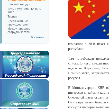
Шанхайский дух
Игры Будущего - Казань
2024
Туризм
Чрезвычайные
происшествия
Международное
сотрудничество
Все темы »
компании в 20-й пакет а
республики.
Там потребовали немедле
списка. В него внесли шес
одной из Киргизии, Каз
Помимо этого, запрещается
ресурсы.
В Минкоммерции КНР обе
интересов китайских компа
Очередной пакет ограничи
Они затрагивают банковс
коснутся импорта металло