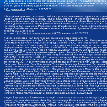
При цитировании и перепечатке материалов ссылка на портал «ИнфоШОС» обязательн
Для использования материалов в печатных изданиях необходимо письменное согласие
Если вы увидели ошибку, выделите ее мышкой и нажмите клавиши Ctrl+Enter
©
Создание сайта
- Инфорос, 2007-2026
* Реестр иностранных средств массовой информации, выполняющих функции иностранн
Голос Америки, Idel.Реалии, Кавказ.Реалии, Крым.Реалии, Телеканал Настоящее Время
Людмила Алексеевна, Маркелов Сергей Евгеньевич, Камалягин Денис Николаевич, Апах
Александрович, Маняхин Петр Борисович, Ярош Юлия Петровна, Чуракова Ольга Влади
Гройсман Софья Романовна, Рождественский Илья Дмитриевич, Апухтина Юлия Владимир
Шмагун Олеся Валентиновна, Мароховская Алеся Алексеевна, Долинина Ирина Никола
редактор 2021, Вега 2021
Источник:
https://minjust.gov.ru/ru/documents/7755/
данные на
03.09.2021
* Сведения реестра НКО, выполняющих функции иностранного агента:
Фонд защиты прав граждан Штаб, Институт права и публичной политики, Лаборатория
Гуманитарное действие, Открытый Петербург, Феникс ПЛЮС, Лига Избирателей, Правов
Крест, Центр Хасдей Ерушалаим, Центр поддержки и содействия развитию средств мас
информационных инициатив Действие, ВМЕСТЕ, Благотворительный фонд охраны здоров
Так, центр Сова, центр Анна, Проект Апрель, Самарская губерния, Эра здоровья, пр
защиты СИБАЛЬТ, Уральская правозащитная группа, Женщины Евразии, Рязанский Мемо
человека, Дальневосточный центр развития гражданских инициатив и социального пар
АКАДЕМИЯ ПО ПРАВАМ ЧЕЛОВЕКА, Частное учреждение Совета Министров северных стр
Массовой Информации, Институт развития прессы - Сибирь, Фонд поддержки свободы 
агентство МЕМО. РУ, Институт региональной прессы, Институт Развития Свободы Инф
Борисовна, Таранова Юлия Николаевна, Туровский Александр Алексеевич, Васильева 
Сергей Георгиевич, Пивоваров Андрей Сергеевич, Писемский Евгений Александрович,
Викторович, Шарипков Олег Викторович, Мальсагов Муса Асланович, Мошель Ирина Ар
Александровна, Исламов Тимур Рифгатович, Романова Ольга Евгеньевна, Щаров Серг
Паутов Юрий Анатольевич, Верховский Александр Маркович, Пислакова-Паркер Марина
Рачинский Ян Збигневич, Жемкова Елена Борисовна, Гудков Лев Дмитриевич, Иллари
Николай Алексеевич, Блинушов Андрей Юрьевич, Мосин Алексей Геннадьевич, Гефтер
Владимировна, Баженова Светлана Куприяновна, Исаев Сергей Владимирович, Максим
Буртина Елена Юрьевна, Гендель Людмила Залмановна, Кокорина Екатерина Алексеев
Подузов Сергей Васильевич, Протасова Ирина Вячеславовна, Литинский Леонид Борис
Добровольская Анна Дмитриевна, Королева Александра Евгеньевна, Смирнов Владими
Петрович, Полякова Мара Федоровна, Резник Генри Маркович, Захаров Герман Конста
Источник:
http://unro.minjust.ru/NKOForeignAgent.aspx
данные на
28.08.2021
* Единый федеральный список организаций, в том числе иностранных и международны
Высший военный Маджлисуль Шура, Конгресс народов Ичкерии и Дагестана, Аль-Каида, 
Движение Талибан, Исламская партия Туркестана, Общество социальных реформ, Общес
Исламское государство, Джабха аль-Нусра ли-Ахль аш-Шам, Народное ополчение имен