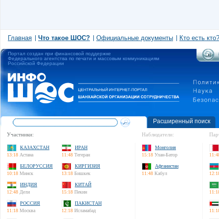
Главная
Что такое ШОС?
Официальные документы
Кто есть кто
Портал создан при финансовой поддержке
Федерального агентства по печати и массовым коммуникациям
Российской Федерации
Расширенный поиск
Участники:
Наблюдатели:
Пар
КАЗАХСТАН
ИРАН
Монголия
13:18
Астана
11:48
Тегеран
15:18
Улан-Батор
11:4
БЕЛОРУССИЯ
КИРГИЗИЯ
Афганистан
10:18
Минск
13:18
Бишкек
11:48
Кабул
12:1
ИНДИЯ
КИТАЙ
12:48
Дели
15:18
Пекин
11:1
РОССИЯ
ПАКИСТАН
11:18
Москва
12:18
Исламабад
11:1