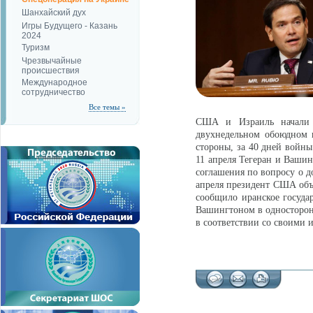
Шанхайский дух
Игры Будущего - Казань
2024
Туризм
Чрезвычайные
происшествия
Международное
сотрудничество
Все темы »
США и Израиль начали 
двухнедельном обоюдном 
стороны, за 40 дней войны
11 апреля Тегеран и Вашин
соглашения по вопросу о д
апреля президент США объ
сообщило иранское государ
Вашингтоном в односторон
в соответствии со своими 