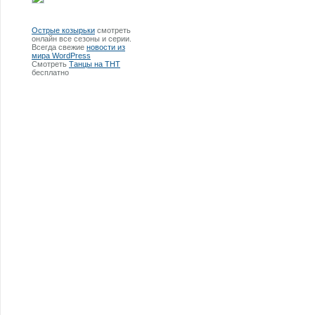
Острые козырьки
смотреть
онлайн все сезоны и серии.
Всегда свежие
новости из
мира WordPress
Смотреть
Танцы на ТНТ
бесплатно