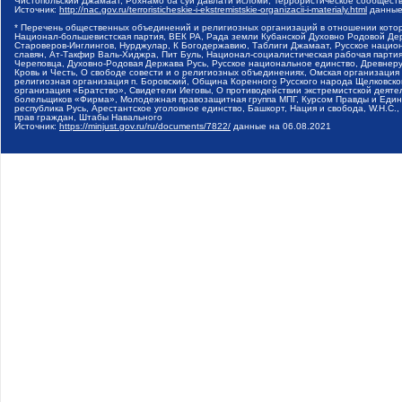
Чистопольский Джамаат, Рохнамо ба суи давлати исломи, Террористическое сообщест
Источник:
http://nac.gov.ru/terroristicheskie-i-ekstremistskie-organizacii-i-materialy.html
данные
* Перечень общественных объединений и религиозных организаций в отношении котор
Национал-большевистская партия, ВЕК РА, Рада земли Кубанской Духовно Родовой Де
Староверов-Инглингов, Нурджулар, К Богодержавию, Таблиги Джамаат, Русское наци
славян, Ат-Такфир Валь-Хиджра, Пит Буль, Национал-социалистическая рабочая парт
Череповца, Духовно-Родовая Держава Русь, Русское национальное единство, Древнер
Кровь и Честь, О свободе совести и о религиозных объединениях, Омская организаци
религиозная организация п. Боровский, Община Коренного Русского народа Щелковског
организация «Братство», Свидетели Иеговы, О противодействии экстремистской деяте
болельщиков «Фирма», Молодежная правозащитная группа МПГ, Курсом Правды и Единен
республика Русь, Арестантское уголовное единство, Башкорт, Нация и свобода, W.H.С
прав граждан, Штабы Навального
Источник:
https://minjust.gov.ru/ru/documents/7822/
данные на
06.08.2021