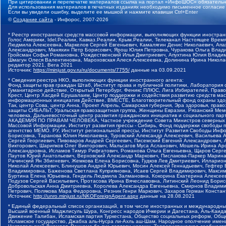
При цитировании и перепечатке материалов ссылка на портал «ИнфоШОС» обязательн
Для использования материалов в печатных изданиях необходимо письменное согласие
Если вы увидели ошибку, выделите ее мышкой и нажмите клавиши Ctrl+Enter
©
Создание сайта
- Инфорос, 2007-2026
* Реестр иностранных средств массовой информации, выполняющих функции иностранн
Голос Америки, Idel.Реалии, Кавказ.Реалии, Крым.Реалии, Телеканал Настоящее Время
Людмила Алексеевна, Маркелов Сергей Евгеньевич, Камалягин Денис Николаевич, Апах
Александрович, Маняхин Петр Борисович, Ярош Юлия Петровна, Чуракова Ольга Влади
Гройсман Софья Романовна, Рождественский Илья Дмитриевич, Апухтина Юлия Владимир
Шмагун Олеся Валентиновна, Мароховская Алеся Алексеевна, Долинина Ирина Никола
редактор 2021, Вега 2021
Источник:
https://minjust.gov.ru/ru/documents/7755/
данные на
03.09.2021
* Сведения реестра НКО, выполняющих функции иностранного агента:
Фонд защиты прав граждан Штаб, Институт права и публичной политики, Лаборатория
Гуманитарное действие, Открытый Петербург, Феникс ПЛЮС, Лига Избирателей, Правов
Крест, Центр Хасдей Ерушалаим, Центр поддержки и содействия развитию средств мас
информационных инициатив Действие, ВМЕСТЕ, Благотворительный фонд охраны здоров
Так, центр Сова, центр Анна, Проект Апрель, Самарская губерния, Эра здоровья, пр
защиты СИБАЛЬТ, Уральская правозащитная группа, Женщины Евразии, Рязанский Мемо
человека, Дальневосточный центр развития гражданских инициатив и социального пар
АКАДЕМИЯ ПО ПРАВАМ ЧЕЛОВЕКА, Частное учреждение Совета Министров северных стр
Массовой Информации, Институт развития прессы - Сибирь, Фонд поддержки свободы 
агентство МЕМО. РУ, Институт региональной прессы, Институт Развития Свободы Инф
Борисовна, Таранова Юлия Николаевна, Туровский Александр Алексеевич, Васильева 
Сергей Георгиевич, Пивоваров Андрей Сергеевич, Писемский Евгений Александрович,
Викторович, Шарипков Олег Викторович, Мальсагов Муса Асланович, Мошель Ирина Ар
Александровна, Исламов Тимур Рифгатович, Романова Ольга Евгеньевна, Щаров Серг
Паутов Юрий Анатольевич, Верховский Александр Маркович, Пислакова-Паркер Марина
Рачинский Ян Збигневич, Жемкова Елена Борисовна, Гудков Лев Дмитриевич, Иллари
Николай Алексеевич, Блинушов Андрей Юрьевич, Мосин Алексей Геннадьевич, Гефтер
Владимировна, Баженова Светлана Куприяновна, Исаев Сергей Владимирович, Максим
Буртина Елена Юрьевна, Гендель Людмила Залмановна, Кокорина Екатерина Алексеев
Подузов Сергей Васильевич, Протасова Ирина Вячеславовна, Литинский Леонид Борис
Добровольская Анна Дмитриевна, Королева Александра Евгеньевна, Смирнов Владими
Петрович, Полякова Мара Федоровна, Резник Генри Маркович, Захаров Герман Конста
Источник:
http://unro.minjust.ru/NKOForeignAgent.aspx
данные на
28.08.2021
* Единый федеральный список организаций, в том числе иностранных и международны
Высший военный Маджлисуль Шура, Конгресс народов Ичкерии и Дагестана, Аль-Каида, 
Движение Талибан, Исламская партия Туркестана, Общество социальных реформ, Общес
Исламское государство, Джабха аль-Нусра ли-Ахль аш-Шам, Народное ополчение имен