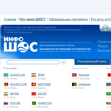
Главная
Что такое ШОС?
Официальные документы
Кто есть кто
Портал создан при финансовой поддержке
Федерального агентства по печати и массовым коммуникациям
Российской Федерации
Расширенный поиск
Участники:
Наблюдатели:
Пар
КАЗАХСТАН
ИРАН
Монголия
13:52
Астана
12:22
Тегеран
15:52
Улан-Батор
12:2
БЕЛОРУССИЯ
КИРГИЗИЯ
Афганистан
10:52
Минск
13:52
Бишкек
12:22
Кабул
12:5
ИНДИЯ
КИТАЙ
13:22
Дели
15:52
Пекин
11:5
РОССИЯ
ПАКИСТАН
11:52
Москва
12:52
Исламабад
11:5