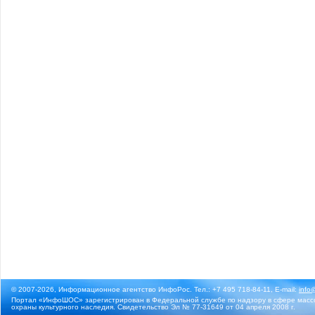
© 2007-2026, Информационное агентство ИнфоРос. Тел.: +7 495 718-84-11, E-mail:
info
Портал «ИнфоШОС» зарегистрирован в Федеральной службе по надзору в сфере массо
охраны культурного наследия. Свидетельство Эл № 77-31649 от 04 апреля 2008 г.