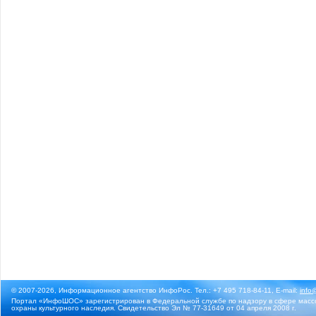
© 2007-2026, Информационное агентство ИнфоРос. Тел.: +7 495 718-84-11, E-mail:
info
Портал «ИнфоШОС» зарегистрирован в Федеральной службе по надзору в сфере массо
охраны культурного наследия. Свидетельство Эл № 77-31649 от 04 апреля 2008 г.