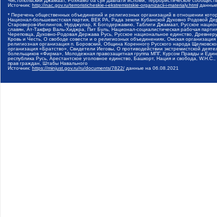
Чистопольский Джамаат, Рохнамо ба суи давлати исломи, Террористическое сообщест
Источник:
http://nac.gov.ru/terroristicheskie-i-ekstremistskie-organizacii-i-materialy.html
данные
* Перечень общественных объединений и религиозных организаций в отношении котор
Национал-большевистская партия, ВЕК РА, Рада земли Кубанской Духовно Родовой Де
Староверов-Инглингов, Нурджулар, К Богодержавию, Таблиги Джамаат, Русское наци
славян, Ат-Такфир Валь-Хиджра, Пит Буль, Национал-социалистическая рабочая парт
Череповца, Духовно-Родовая Держава Русь, Русское национальное единство, Древнер
Кровь и Честь, О свободе совести и о религиозных объединениях, Омская организаци
религиозная организация п. Боровский, Община Коренного Русского народа Щелковског
организация «Братство», Свидетели Иеговы, О противодействии экстремистской деяте
болельщиков «Фирма», Молодежная правозащитная группа МПГ, Курсом Правды и Единен
республика Русь, Арестантское уголовное единство, Башкорт, Нация и свобода, W.H.С
прав граждан, Штабы Навального
Источник:
https://minjust.gov.ru/ru/documents/7822/
данные на
06.08.2021