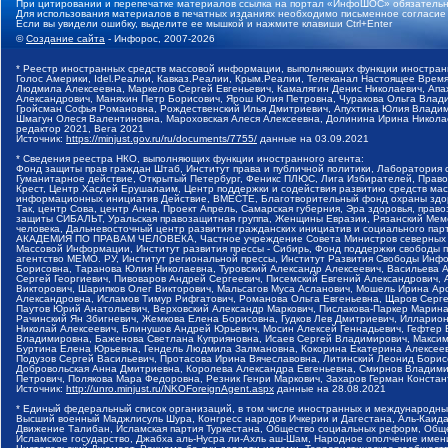
При цитировании и перепечатке материалов ссылка на портал «ИнфоШОС» обязательн
Для использования материалов в печатных изданиях необходимо письменное согласие
Если вы увидели ошибку, выделите ее мышкой и нажмите клавиши Ctrl+Enter
©
Создание сайта
- Инфорос, 2007-2026
* Реестр иностранных средств массовой информации, выполняющих функции иностранн
Голос Америки, Idel.Реалии, Кавказ.Реалии, Крым.Реалии, Телеканал Настоящее Время
Людмила Алексеевна, Маркелов Сергей Евгеньевич, Камалягин Денис Николаевич, Апах
Александрович, Маняхин Петр Борисович, Ярош Юлия Петровна, Чуракова Ольга Влади
Гройсман Софья Романовна, Рождественский Илья Дмитриевич, Апухтина Юлия Владимир
Шмагун Олеся Валентиновна, Мароховская Алеся Алексеевна, Долинина Ирина Никола
редактор 2021, Вега 2021
Источник:
https://minjust.gov.ru/ru/documents/7755/
данные на
03.09.2021
* Сведения реестра НКО, выполняющих функции иностранного агента:
Фонд защиты прав граждан Штаб, Институт права и публичной политики, Лаборатория
Гуманитарное действие, Открытый Петербург, Феникс ПЛЮС, Лига Избирателей, Правов
Крест, Центр Хасдей Ерушалаим, Центр поддержки и содействия развитию средств мас
информационных инициатив Действие, ВМЕСТЕ, Благотворительный фонд охраны здоров
Так, центр Сова, центр Анна, Проект Апрель, Самарская губерния, Эра здоровья, пр
защиты СИБАЛЬТ, Уральская правозащитная группа, Женщины Евразии, Рязанский Мемо
человека, Дальневосточный центр развития гражданских инициатив и социального пар
АКАДЕМИЯ ПО ПРАВАМ ЧЕЛОВЕКА, Частное учреждение Совета Министров северных стр
Массовой Информации, Институт развития прессы - Сибирь, Фонд поддержки свободы 
агентство МЕМО. РУ, Институт региональной прессы, Институт Развития Свободы Инф
Борисовна, Таранова Юлия Николаевна, Туровский Александр Алексеевич, Васильева 
Сергей Георгиевич, Пивоваров Андрей Сергеевич, Писемский Евгений Александрович,
Викторович, Шарипков Олег Викторович, Мальсагов Муса Асланович, Мошель Ирина Ар
Александровна, Исламов Тимур Рифгатович, Романова Ольга Евгеньевна, Щаров Серг
Паутов Юрий Анатольевич, Верховский Александр Маркович, Пислакова-Паркер Марина
Рачинский Ян Збигневич, Жемкова Елена Борисовна, Гудков Лев Дмитриевич, Иллари
Николай Алексеевич, Блинушов Андрей Юрьевич, Мосин Алексей Геннадьевич, Гефтер
Владимировна, Баженова Светлана Куприяновна, Исаев Сергей Владимирович, Максим
Буртина Елена Юрьевна, Гендель Людмила Залмановна, Кокорина Екатерина Алексеев
Подузов Сергей Васильевич, Протасова Ирина Вячеславовна, Литинский Леонид Борис
Добровольская Анна Дмитриевна, Королева Александра Евгеньевна, Смирнов Владими
Петрович, Полякова Мара Федоровна, Резник Генри Маркович, Захаров Герман Конста
Источник:
http://unro.minjust.ru/NKOForeignAgent.aspx
данные на
28.08.2021
* Единый федеральный список организаций, в том числе иностранных и международны
Высший военный Маджлисуль Шура, Конгресс народов Ичкерии и Дагестана, Аль-Каида, 
Движение Талибан, Исламская партия Туркестана, Общество социальных реформ, Общес
Исламское государство, Джабха аль-Нусра ли-Ахль аш-Шам, Народное ополчение имен