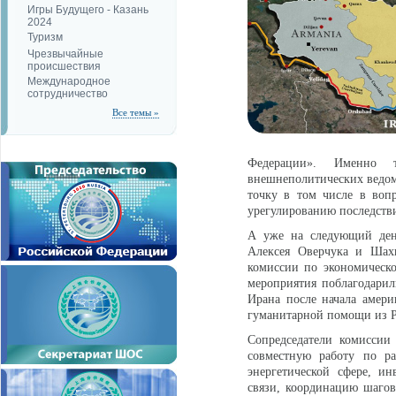
Игры Будущего - Казань
2024
Туризм
Чрезвычайные
происшествия
Международное
сотрудничество
Все темы »
Федерации». Именно т
внешнеполитических ведомс
точку в том числе в воп
урегулированию последств
А уже на следующий день
Алексея Оверчука и Шахи
комиссии по экономическо
мероприятия поблагодарил
Ирана после начала амери
гуманитарной помощи из Р
Сопредседатели комиссии
совместную работу по ра
энергетической сфере, ин
связи, координацию шагов