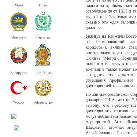
где в течение 10 лет дей
Индия
Иран
налога на прибыль, налог
освобождение от НДС и та
льготы по обязательному 
сказано это «для галочки
диалогу.
Увязнув на Ближнем Восток
Монголия
Пакистан
разрекламированной «до
коридора»), включая соз
восстановления и последу
Сюнике (Мегри). По-види
пытаются вовлечь в проек
компаний также может воз
Белорусия
Шри-Ланка
сотрудничество являетс
совещания профильным в
двусторонней торговли и н
По данным российской стор
долларов США, что на 2,
Турция
Афганистан
выводу, что пресловуты
двусторонних торгово-эк
могут добавиться новые на
мероприятий Анталийск
Шахбазов, атомная энер
Азербайджана. По его сл