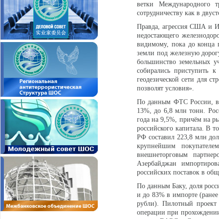
ветки Международного т
сотрудничеству как в двус
Правда, агрессия США и И
недостающего железнодор
видимому, пока до конца 
земли под железную дорог
большинство земельных уч
собирались приступить к
геодезической сети для ст
позволят условия».
По данным ФТС России, в 
13%, до 6,8 млн тонн. Ро
года на 9,5%, причём на р
российского капитала. В то
РФ составил 223,8 млн дол
крупнейшим покупателем
внешнеторговым партне
Азербайджан импортиро
российских поставок в общ
По данным Баку, доля росс
и до 83% в импорте (ранее
рубли). Пилотный проект
операции при прохождении 