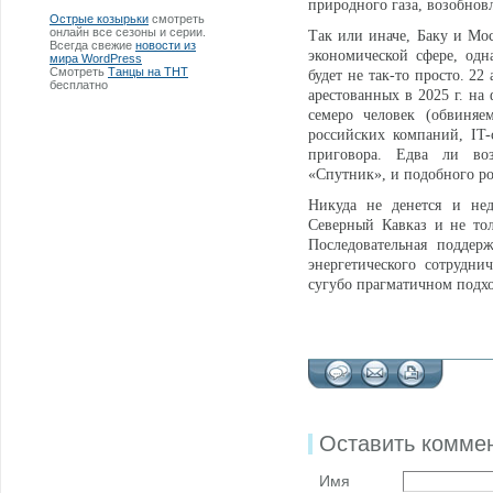
природного газа, возобнов
Острые козырьки
смотреть
онлайн все сезоны и серии.
Так или иначе, Баку и Мос
Всегда свежие
новости из
экономической сфере, одн
мира WordPress
Смотреть
Танцы на ТНТ
будет не так-то просто. 2
бесплатно
арестованных в 2025 г. н
семеро человек (обвиняе
российских компаний, IT
приговора. Едва ли во
«Спутник», и подобного р
Никуда не денется и не
Северный Кавказ и не то
Последовательная поддер
энергетического сотрудни
сугубо прагматичном подхо
Оставить комме
Имя