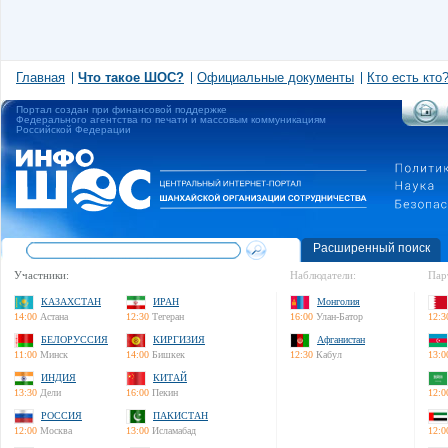
Главная
Что такое ШОС?
Официальные документы
Кто есть кто
Портал создан при финансовой поддержке
Федерального агентства по печати и массовым коммуникациям
Российской Федерации
Расширенный поиск
Участники:
Наблюдатели:
Пар
КАЗАХСТАН
ИРАН
Монголия
14:00
Астана
12:30
Тегеран
16:00
Улан-Батор
12:3
БЕЛОРУССИЯ
КИРГИЗИЯ
Афганистан
11:00
Минск
14:00
Бишкек
12:30
Кабул
13:0
ИНДИЯ
КИТАЙ
13:30
Дели
16:00
Пекин
12:0
РОССИЯ
ПАКИСТАН
12:00
Москва
13:00
Исламабад
12:0