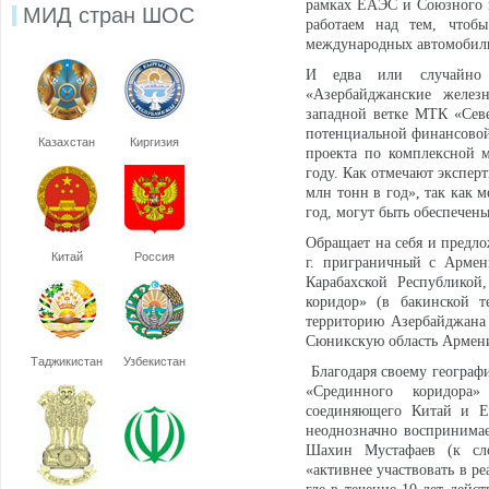
рамках ЕАЭС и Союзного г
МИД стран ШОС
работаем над тем, чтобы
международных автомобиль
И едва или случайно 
«Азербайджанские желез
западной ветке МТК «Сев
потенциальной финансовой 
Казахстан
Киргизия
проекта по комплексной 
году. Как отмечают экспер
млн тонн в год», так как 
год, могут быть обеспечен
Обращает на себя и предло
Китай
Россия
г. приграничный с Армен
Карабахской Республикой,
коридор» (в бакинской 
территорию Азербайджана 
Сюникскую область Армен
Таджикистан
Узбекистан
Благодаря своему географ
«Срединного коридора»
соединяющего Китай и Е
неоднозначно воспринимае
Шахин Мустафаев (к сл
«активнее участвовать в р