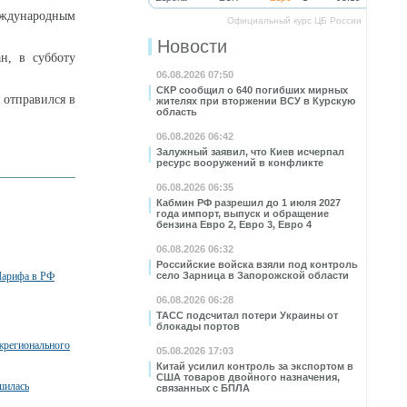
еждународным
Официальный курс ЦБ России
Новости
н, в субботу
06.08.2026 07:50
СКР сообщил о 640 погибших мирных
 отправился в
жителях при вторжении ВСУ в Курскую
область
06.08.2026 06:42
Залужный заявил, что Киев исчерпал
ресурс вооружений в конфликте
06.08.2026 06:35
Кабмин РФ разрешил до 1 июля 2027
года импорт, выпуск и обращение
бензина Евро 2, Евро 3, Евро 4
06.08.2026 06:32
Российские войска взяли под контроль
Шарифа в РФ
село Зарница в Запорожской области
06.08.2026 06:28
ТАСС подсчитал потери Украины от
блокады портов
жрегионального
05.08.2026 17:03
Китай усилил контроль за экспортом в
США товаров двойного назначения,
шилась
связанных с БПЛА