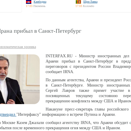
Камбоджа
Шри-Ланка
17:03
Пномпень
17:03
Коломбо
рана прибыл в Санкт-Петербург
ипломатическая хроника
INTERFAX.RU - Министр иностранных дел 
Аракчи прибыл в Санкт-Петербург в пред
переговоров с президентом России Владими
сообщает IRNA.
По данным агентства, Аракчи и президент Росс
в Санкт-Петербурге. Министр иностранны
Сергей Лавров также примет участие в 
посвященных текущему состоянию пере
прекращению конфликта между США и Ираном
Накануне пресс-секретарь главы российского 
дтвердил
"Интерфаксу" информацию о встрече Путина и Аракчи.
в Москве Казем Джалали сообщил агентству IRNA, что Аракчи обсудит 
события после временного прекращения огня между США и Ираном.