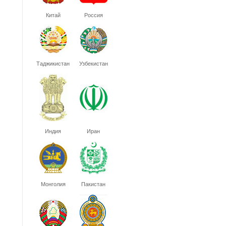
Китай
Россия
Таджикистан
Узбекистан
Индия
Иран
Монголия
Пакистан