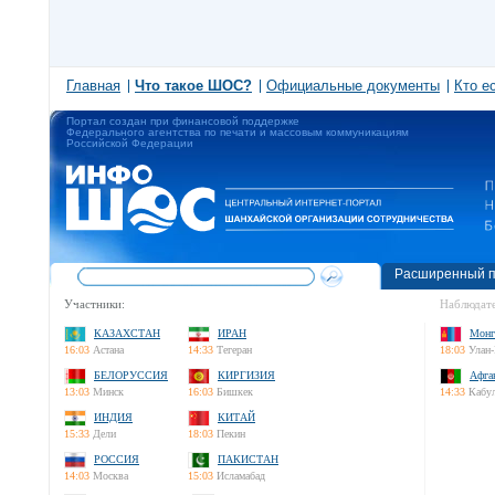
Главная
Что такое ШОС?
Официальные документы
Кто е
Портал создан при финансовой поддержке
Федерального агентства по печати и массовым коммуникациям
Российской Федерации
Расширенный п
Участники:
Наблюдате
КАЗАХСТАН
ИРАН
Монг
16:03
Астана
14:33
Тегеран
18:03
Улан-
БЕЛОРУССИЯ
КИРГИЗИЯ
Афга
13:03
Минск
16:03
Бишкек
14:33
Кабу
ИНДИЯ
КИТАЙ
15:33
Дели
18:03
Пекин
РОССИЯ
ПАКИСТАН
14:03
Москва
15:03
Исламабад