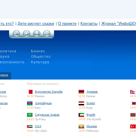
сть кто?
Дети рисуют сказки
О проекте
Контакты
Журнал "ИнфоШО
оиск
ли:
Партнеры по диалогу:
олия
Королевство Бахрейн
Армения
Батор
14:33
Манама
14:33
Ереван
14:3
нистан
Азербайджан
Египет
л
15:03
Баку
13:03
Каир
14:0
Саудовская Аравия
Кувейт
14:03
Эр-Рияд
14:03
Эль-Кувейт
14:0
ОАЭ
Мьянма
14:03
Абу-Даби
14:03
Нейпьидо
13:0