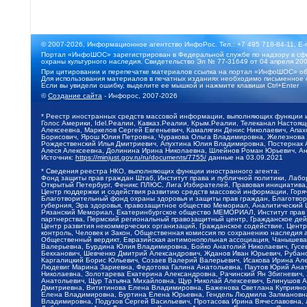
© 2007-2026, Информационное агентство ИнфоРос. Тел.: +7 495 718-84-11, E-
Портал «ИнфоШОС» зарегистрирован в Федеральной службе по надзору в сфе
охраны культурного наследия. Свидетельство Эл № 77-31649 от 04 апреля 200
При цитировании и перепечатке материалов ссылка на портал «ИнфоШОС» об
Для использования материалов в печатных изданиях необходимо письменное 
Если вы увидели ошибку, выделите ее мышкой и нажмите клавиши Ctrl+Enter
©
Создание сайта
- Инфорос, 2007-2026
* Реестр иностранных средств массовой информации, выполняющих функции 
Голос Америки, Idel.Реалии, Кавказ.Реалии, Крым.Реалии, Телеканал Настоя
Алексеевна, Маркелов Сергей Евгеньевич, Камалягин Денис Николаевич, Апах
Борисович, Ярош Юлия Петровна, Чуракова Ольга Владимировна, Железнова М
Рождественский Илья Дмитриевич, Апухтина Юлия Владимировна, Постернак Ал
Алеся Алексеевна, Долинина Ирина Николаевна, Шлейнов Роман Юрьевич, Ани
Источник:
https://minjust.gov.ru/ru/documents/7755/
данные на
03.09.2021
* Сведения реестра НКО, выполняющих функции иностранного агента:
Фонд защиты прав граждан Штаб, Институт права и публичной политики, Лаб
Открытый Петербург, Феникс ПЛЮС, Лига Избирателей, Правовая инициатива, 
Центр поддержки и содействия развитию средств массовой информации, Горя
Благотворительный фонд охраны здоровья и защиты прав граждан, Благотвори
губерния, Эра здоровья, правозащитное общество Мемориал, Аналитический 
Рязанский Мемориал, Екатеринбургское общество МЕМОРИАЛ, Институт прав ч
партнерства, Пермский региональный правозащитный центр, Гражданское де
Центр развития некоммерческих организаций, Гражданское содействие, Цент
контроль, Человек и Закон, Общественная комиссия по сохранению наследия
Общественный вердикт, Евразийская антимонопольная ассоциация, Чанышева 
Валерьевна, Бурдина Юлия Владимировна, Бойко Анатолий Николаевич, Гусев
Бекханович, Шевченко Дмитрий Александрович, Жданов Иван Юрьевич, Рубано
Каргалицкий Борис Юльевич, Созаев Валерий Валерьевич, Исакова Ирина Ал
Людевиг Марина Зариевна, Федотова Галина Анатольевна, Паутов Юрий Анато
Николаевна, Золотарева Екатерина Александровна, Рачинский Ян Збигневич
Анатольевич, Щур Татьяна Михайловна, Щур Николай Алексеевич, Блинушов 
Дмитриевна, Вититинова Елена Владимировна, Баженова Светлана Куприяновн
Елена Владимировна, Буртина Елена Юрьевна, Гендель Людмила Залмановна,
Владимировна, Подузов Сергей Васильевич, Протасова Ирина Вячеславовна, 