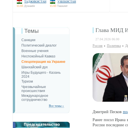
ТАДЖИКИСТАН
УЗБЕКИСТАН
15:03
Душанбе
15:03
Ташкент
Глава МИД И
Темы
27.04.2026 06:00
Санкции
Политический диалог
Россия
Политика
Д
Военные учения
Неспокойный Кавказ
Спецоперация на Украине
Шанхайский дух
Игры Будущего - Казань
2024
Туризм
Чрезвычайные
происшествия
Международное
сотрудничество
Все темы »
Дмитрий Песков
по
Ранее посол Ирана 
России последние 