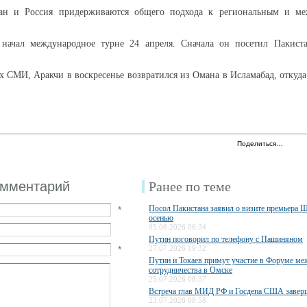
ран и Россия придерживаются общего подхода к региональным и м
ачал международное турне 24 апреля. Сначала он посетил Пакиста
 СМИ, Аракчи в воскресенье возвратился из Омана в Исламабад, откуда
Поделиться…
омментарий
Ранее по теме
Посол Пакистана заявил о визите премьера 
*
осенью
05.08.2026 06:34
Путин поговорил по телефону с Пашиняном
*
27.07.2026 19:32
Путин и Токаев примут участие в Форуме ме
сотрудничества в Омске
25.07.2026 08:37
Встреча глав МИД РФ и Госдепа США завер
23.07.2026 08:58