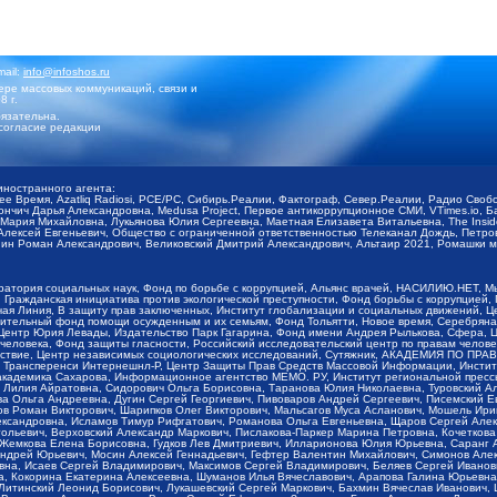
mail:
info@infoshos.ru
ре массовых коммуникаций, связи и
8 г.
язательна.
согласие редакции
иностранного агента:
щее Время, Azatliq Radiosi, PCE/PC, Сибирь.Реалии, Фактограф, Север.Реалии, Радио Св
ончич Дарья Александровна, Medusa Project, Первое антикоррупционное СМИ, VTimes.io, 
ария Михайловна, Лукьянова Юлия Сергеевна, Маетная Елизавета Витальевна, The Insid
ексей Евгеньевич, Общество с ограниченной ответственностью Телеканал Дождь, Петров 
н Роман Александрович, Великовский Дмитрий Александрович, Альтаир 2021, Ромашки мо
оратория социальных наук, Фонд по борьбе с коррупцией, Альянс врачей, НАСИЛИЮ.НЕТ, 
Гражданская инициатива против экологической преступности, Фонд борьбы с коррупцией,
чая Линия, В защиту прав заключенных, Институт глобализации и социальных движений,
тельный фонд помощи осужденным и их семьям, Фонд Тольятти, Новое время, Серебряная т
Центр Юрия Левады, Издательство Парк Гагарина, Фонд имени Андрея Рылькова, Сфера, 
еловека, Фонд защиты гласности, Российский исследовательский центр по правам челове
йствие, Центр независимых социологических исследований, Сутяжник, АКАДЕМИЯ ПО ПР
р Трансперенси Интернешнл-Р, Центр Защиты Прав Средств Массовой Информации, Институ
 академика Сахарова, Информационное агентство МЕМО. РУ, Институт региональной пресс
Лилия Айратовна, Сидорович Ольга Борисовна, Таранова Юлия Николаевна, Туровский Ал
а Ольга Андреевна, Дугин Сергей Георгиевич, Пивоваров Андрей Сергеевич, Писемский Е
в Роман Викторович, Шарипков Олег Викторович, Мальсагов Муса Асланович, Мошель Ири
ександровна, Исламов Тимур Рифгатович, Романова Ольга Евгеньевна, Щаров Сергей Але
льевич, Верховский Александр Маркович, Пислакова-Паркер Марина Петровна, Кочеткова
, Жемкова Елена Борисовна, Гудков Лев Дмитриевич, Илларионова Юлия Юрьевна, Саранг
Андрей Юрьевич, Мосин Алексей Геннадьевич, Гефтер Валентин Михайлович, Симонов Але
а, Исаев Сергей Владимирович, Максимов Сергей Владимирович, Беляев Сергей Иванович
 Кокорина Екатерина Алексеевна, Шуманов Илья Вячеславович, Арапова Галина Юрьевна
Литинский Леонид Борисович, Лукашевский Сергей Маркович, Бахмин Вячеслав Иванович,