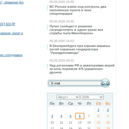
05.08.2026 16:58
", принятые без
ВС России взяли под контроль два
населенных пункта в зоне
спецоперации
05.08.2026 16:55
й МИД КНДР
Путин сообщил о решении
сосредоточить в одних руках все
Трампом, визит в
службы тыла Минобороны
05.08.2026 16:52
В Екатеринбурге при взрыве машины
погиб охранник гендиректора
"Уралдронзавода"
оих сотрудников
05.08.2026 08:52
Над регионами РФ и акваториями морей
за ночь поразили 475 украинских
дронов
Пн
Вт
Ср
Чт
Пт
Сб
Вс
1
2
3
4
5
6
7
8
9
10
11
12
13
14
15
16
17
18
19
20
21
22
23