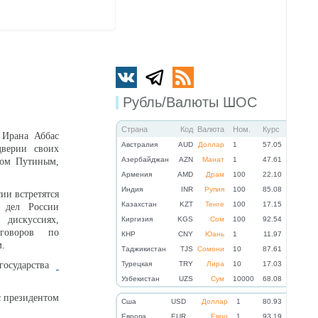
Рубль/Валюты ШОС
Страна
Код
Валюта
Ном.
Курс
Ирана Аббас
Австралия
AUD
Доллар
1
57.05
дверии своих
Азербайджан
AZN
Манат
1
47.61
ром Путиным,
Армения
AMD
Драм
100
22.10
Индия
INR
Рупия
100
85.08
ии встретятся
Казахстан
KZT
Тенге
100
17.15
х дел России
дискуссиях,
Киргизия
KGS
Сом
100
92.54
говоров по
КНР
CNY
Юань
1
11.97
.
Таджикистан
TJS
Сомони
10
87.61
государства
Турецкая
TRY
Лира
10
17.03
Узбекистан
UZS
Сум
10000
68.08
с президентом
Cша
USD
Доллар
1
80.93
Eвропа
EUR
Евро
1
93.19