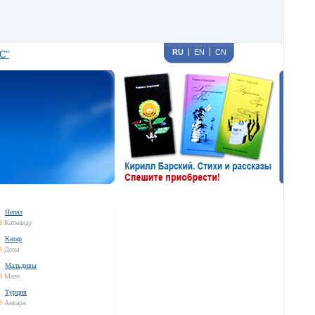
RU
EN
CN
С"
Непал
3
Катманду
Катар
3
Доха
Мальдивы
3
Мале
Турция
3
Анкара