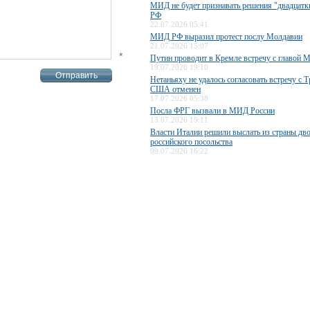
МИД не будет признавать решения "двадцатки
РФ
22.07.2026 05:41
МИД РФ выразил протест послу Молдавии
21.07.2026 15:07
*
Путин проводит в Кремле встречу с главо
19.07.2026 19:10
Нетаньяху не удалось согласовать встречу с 
США отменен
17.07.2026 05:38
Посла ФРГ вызвали в МИД России
13.07.2026 19:11
Власти Италии решили выслать из страны дв
российского посольства
09.07.2026 16:22