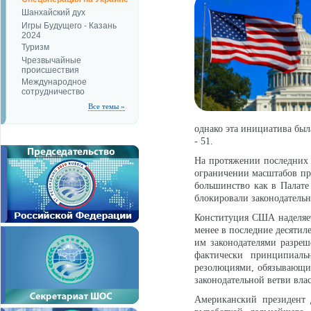
Шанхайский дух
Игры Будущего - Казань
2024
Туризм
Чрезвычайные
происшествия
Международное
сотрудничество
Все темы »
однако эта инициатива был
- 51.
На протяжении последних 
ограничении масштабов п
большинство как в Палате 
блокировали законодатель
Конституция США наделяет
менее в последние десятил
им законодателями разреш
фактически принципиаль
резолюциями, обязывающим
законодательной ветви вла
Американский президент 