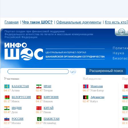
Главная
Что такое ШОС?
Официальные документы
Кто есть кто
Портал создан при финансовой поддержке
Федерального агентства по печати и массовым коммуникациям
Российской Федерации
Расширенный поиск
Участники:
Наблюдатели:
Пар
КАЗАХСТАН
ИРАН
Монголия
04:17
Астана
02:47
Тегеран
06:17
Улан-Батор
02:4
БЕЛОРУССИЯ
КИРГИЗИЯ
Афганистан
01:17
Минск
04:17
Бишкек
02:47
Кабул
03:1
ИНДИЯ
КИТАЙ
03:47
Дели
06:17
Пекин
02:1
РОССИЯ
ПАКИСТАН
02:17
Москва
03:17
Исламабад
02:1