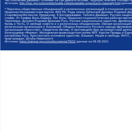
Чистопольский Джамаат, Рохнамо ба суи давлати исломи, Террористическое сообщест
Источник:
http://nac.gov.ru/terroristicheskie-i-ekstremistskie-organizacii-i-materialy.html
данные
* Перечень общественных объединений и религиозных организаций в отношении котор
Национал-большевистская партия, ВЕК РА, Рада земли Кубанской Духовно Родовой Де
Староверов-Инглингов, Нурджулар, К Богодержавию, Таблиги Джамаат, Русское наци
славян, Ат-Такфир Валь-Хиджра, Пит Буль, Национал-социалистическая рабочая парт
Череповца, Духовно-Родовая Держава Русь, Русское национальное единство, Древнер
Кровь и Честь, О свободе совести и о религиозных объединениях, Омская организаци
религиозная организация п. Боровский, Община Коренного Русского народа Щелковског
организация «Братство», Свидетели Иеговы, О противодействии экстремистской деяте
болельщиков «Фирма», Молодежная правозащитная группа МПГ, Курсом Правды и Единен
республика Русь, Арестантское уголовное единство, Башкорт, Нация и свобода, W.H.С
прав граждан, Штабы Навального
Источник:
https://minjust.gov.ru/ru/documents/7822/
данные на
06.08.2021