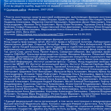
При цитировании и перепечатке материалов ссылка на портал «ИнфоШОС» обязательн
Для использования материалов в печатных изданиях необходимо письменное согласие
Если вы увидели ошибку, выделите ее мышкой и нажмите клавиши Ctrl+Enter
©
Создание сайта
- Инфорос, 2007-2026
* Реестр иностранных средств массовой информации, выполняющих функции иностранн
Голос Америки, Idel.Реалии, Кавказ.Реалии, Крым.Реалии, Телеканал Настоящее Время
Людмила Алексеевна, Маркелов Сергей Евгеньевич, Камалягин Денис Николаевич, Апах
Александрович, Маняхин Петр Борисович, Ярош Юлия Петровна, Чуракова Ольга Влади
Гройсман Софья Романовна, Рождественский Илья Дмитриевич, Апухтина Юлия Владимир
Шмагун Олеся Валентиновна, Мароховская Алеся Алексеевна, Долинина Ирина Никола
редактор 2021, Вега 2021
Источник:
https://minjust.gov.ru/ru/documents/7755/
данные на
03.09.2021
* Сведения реестра НКО, выполняющих функции иностранного агента:
Фонд защиты прав граждан Штаб, Институт права и публичной политики, Лаборатория
Гуманитарное действие, Открытый Петербург, Феникс ПЛЮС, Лига Избирателей, Правов
Крест, Центр Хасдей Ерушалаим, Центр поддержки и содействия развитию средств мас
информационных инициатив Действие, ВМЕСТЕ, Благотворительный фонд охраны здоров
Так, центр Сова, центр Анна, Проект Апрель, Самарская губерния, Эра здоровья, пр
защиты СИБАЛЬТ, Уральская правозащитная группа, Женщины Евразии, Рязанский Мемо
человека, Дальневосточный центр развития гражданских инициатив и социального пар
АКАДЕМИЯ ПО ПРАВАМ ЧЕЛОВЕКА, Частное учреждение Совета Министров северных стр
Массовой Информации, Институт развития прессы - Сибирь, Фонд поддержки свободы 
агентство МЕМО. РУ, Институт региональной прессы, Институт Развития Свободы Инф
Борисовна, Таранова Юлия Николаевна, Туровский Александр Алексеевич, Васильева 
Сергей Георгиевич, Пивоваров Андрей Сергеевич, Писемский Евгений Александрович,
Викторович, Шарипков Олег Викторович, Мальсагов Муса Асланович, Мошель Ирина Ар
Александровна, Исламов Тимур Рифгатович, Романова Ольга Евгеньевна, Щаров Серг
Паутов Юрий Анатольевич, Верховский Александр Маркович, Пислакова-Паркер Марина
Рачинский Ян Збигневич, Жемкова Елена Борисовна, Гудков Лев Дмитриевич, Иллари
Николай Алексеевич, Блинушов Андрей Юрьевич, Мосин Алексей Геннадьевич, Гефтер
Владимировна, Баженова Светлана Куприяновна, Исаев Сергей Владимирович, Максим
Буртина Елена Юрьевна, Гендель Людмила Залмановна, Кокорина Екатерина Алексеев
Подузов Сергей Васильевич, Протасова Ирина Вячеславовна, Литинский Леонид Борис
Добровольская Анна Дмитриевна, Королева Александра Евгеньевна, Смирнов Владими
Петрович, Полякова Мара Федоровна, Резник Генри Маркович, Захаров Герман Конста
Источник:
http://unro.minjust.ru/NKOForeignAgent.aspx
данные на
28.08.2021
* Единый федеральный список организаций, в том числе иностранных и международны
Высший военный Маджлисуль Шура, Конгресс народов Ичкерии и Дагестана, Аль-Каида, 
Движение Талибан, Исламская партия Туркестана, Общество социальных реформ, Общес
Исламское государство, Джабха аль-Нусра ли-Ахль аш-Шам, Народное ополчение имен