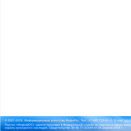
© 2007-2026, Информационное агентство ИнфоРос. Тел.: +7 495 718-84-11, E-mail:
info
Портал «ИнфоШОС» зарегистрирован в Федеральной службе по надзору в сфере массо
охраны культурного наследия. Свидетельство Эл № 77-31649 от 04 апреля 2008 г.