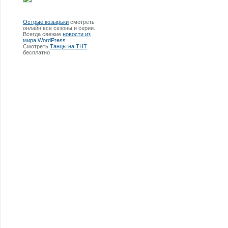
Острые козырьки
смотреть
онлайн все сезоны и серии.
Всегда свежие
новости из
мира WordPress
Смотреть
Танцы на ТНТ
бесплатно