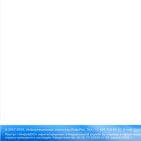
© 2007-2026, Информационное агентство ИнфоРос. Тел.: +7 495 718-84-11, E-mail:
info
Портал «ИнфоШОС» зарегистрирован в Федеральной службе по надзору в сфере массо
охраны культурного наследия. Свидетельство Эл № 77-31649 от 04 апреля 2008 г.