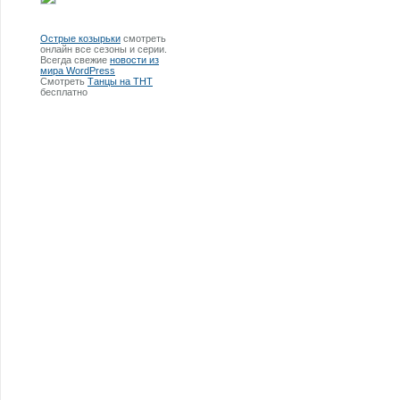
Острые козырьки
смотреть
онлайн все сезоны и серии.
Всегда свежие
новости из
мира WordPress
Смотреть
Танцы на ТНТ
бесплатно