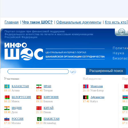
Главная
Что такое ШОС?
Официальные документы
Кто есть кто
Портал создан при финансовой поддержке
Федерального агентства по печати и массовым коммуникациям
Российской Федерации
Расширенный поиск
Участники:
Наблюдатели:
Пар
КАЗАХСТАН
ИРАН
Монголия
19:11
Астана
17:41
Тегеран
21:11
Улан-Батор
17:4
БЕЛОРУССИЯ
КИРГИЗИЯ
Афганистан
16:11
Минск
19:11
Бишкек
17:41
Кабул
18:1
ИНДИЯ
КИТАЙ
18:41
Дели
21:11
Пекин
17:1
РОССИЯ
ПАКИСТАН
17:11
Москва
18:11
Исламабад
17:1