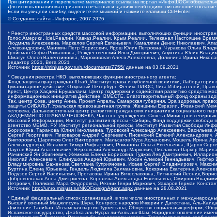
При цитировании и перепечатке материалов ссылка на портал «ИнфоШОС» обязательн
Для использования материалов в печатных изданиях необходимо письменное согласие
Если вы увидели ошибку, выделите ее мышкой и нажмите клавиши Ctrl+Enter
©
Создание сайта
- Инфорос, 2007-2026
* Реестр иностранных средств массовой информации, выполняющих функции иностранн
Голос Америки, Idel.Реалии, Кавказ.Реалии, Крым.Реалии, Телеканал Настоящее Время
Людмила Алексеевна, Маркелов Сергей Евгеньевич, Камалягин Денис Николаевич, Апах
Александрович, Маняхин Петр Борисович, Ярош Юлия Петровна, Чуракова Ольга Влади
Гройсман Софья Романовна, Рождественский Илья Дмитриевич, Апухтина Юлия Владимир
Шмагун Олеся Валентиновна, Мароховская Алеся Алексеевна, Долинина Ирина Никола
редактор 2021, Вега 2021
Источник:
https://minjust.gov.ru/ru/documents/7755/
данные на
03.09.2021
* Сведения реестра НКО, выполняющих функции иностранного агента:
Фонд защиты прав граждан Штаб, Институт права и публичной политики, Лаборатория
Гуманитарное действие, Открытый Петербург, Феникс ПЛЮС, Лига Избирателей, Правов
Крест, Центр Хасдей Ерушалаим, Центр поддержки и содействия развитию средств мас
информационных инициатив Действие, ВМЕСТЕ, Благотворительный фонд охраны здоров
Так, центр Сова, центр Анна, Проект Апрель, Самарская губерния, Эра здоровья, пр
защиты СИБАЛЬТ, Уральская правозащитная группа, Женщины Евразии, Рязанский Мемо
человека, Дальневосточный центр развития гражданских инициатив и социального пар
АКАДЕМИЯ ПО ПРАВАМ ЧЕЛОВЕКА, Частное учреждение Совета Министров северных стр
Массовой Информации, Институт развития прессы - Сибирь, Фонд поддержки свободы 
агентство МЕМО. РУ, Институт региональной прессы, Институт Развития Свободы Инф
Борисовна, Таранова Юлия Николаевна, Туровский Александр Алексеевич, Васильева 
Сергей Георгиевич, Пивоваров Андрей Сергеевич, Писемский Евгений Александрович,
Викторович, Шарипков Олег Викторович, Мальсагов Муса Асланович, Мошель Ирина Ар
Александровна, Исламов Тимур Рифгатович, Романова Ольга Евгеньевна, Щаров Серг
Паутов Юрий Анатольевич, Верховский Александр Маркович, Пислакова-Паркер Марина
Рачинский Ян Збигневич, Жемкова Елена Борисовна, Гудков Лев Дмитриевич, Иллари
Николай Алексеевич, Блинушов Андрей Юрьевич, Мосин Алексей Геннадьевич, Гефтер
Владимировна, Баженова Светлана Куприяновна, Исаев Сергей Владимирович, Максим
Буртина Елена Юрьевна, Гендель Людмила Залмановна, Кокорина Екатерина Алексеев
Подузов Сергей Васильевич, Протасова Ирина Вячеславовна, Литинский Леонид Борис
Добровольская Анна Дмитриевна, Королева Александра Евгеньевна, Смирнов Владими
Петрович, Полякова Мара Федоровна, Резник Генри Маркович, Захаров Герман Конста
Источник:
http://unro.minjust.ru/NKOForeignAgent.aspx
данные на
28.08.2021
* Единый федеральный список организаций, в том числе иностранных и международны
Высший военный Маджлисуль Шура, Конгресс народов Ичкерии и Дагестана, Аль-Каида, 
Движение Талибан, Исламская партия Туркестана, Общество социальных реформ, Общес
Исламское государство, Джабха аль-Нусра ли-Ахль аш-Шам, Народное ополчение имен