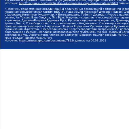
Чистопольский Джамаат, Рохнамо ба суи давлати исломи, Террористическое сообщест
Источник:
http://nac.gov.ru/terroristicheskie-i-ekstremistskie-organizacii-i-materialy.html
данные
* Перечень общественных объединений и религиозных организаций в отношении котор
Национал-большевистская партия, ВЕК РА, Рада земли Кубанской Духовно Родовой Де
Староверов-Инглингов, Нурджулар, К Богодержавию, Таблиги Джамаат, Русское наци
славян, Ат-Такфир Валь-Хиджра, Пит Буль, Национал-социалистическая рабочая парт
Череповца, Духовно-Родовая Держава Русь, Русское национальное единство, Древнер
Кровь и Честь, О свободе совести и о религиозных объединениях, Омская организаци
религиозная организация п. Боровский, Община Коренного Русского народа Щелковског
организация «Братство», Свидетели Иеговы, О противодействии экстремистской деяте
болельщиков «Фирма», Молодежная правозащитная группа МПГ, Курсом Правды и Единен
республика Русь, Арестантское уголовное единство, Башкорт, Нация и свобода, W.H.С
прав граждан, Штабы Навального
Источник:
https://minjust.gov.ru/ru/documents/7822/
данные на
06.08.2021