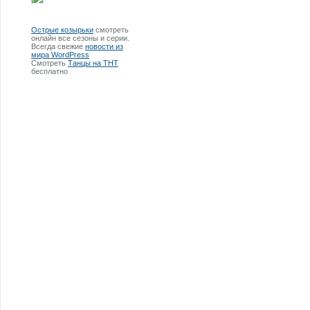
Острые козырьки
смотреть
онлайн все сезоны и серии.
Всегда свежие
новости из
мира WordPress
Смотреть
Танцы на ТНТ
бесплатно