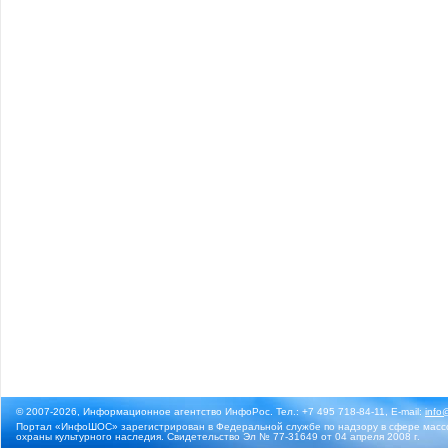
© 2007-2026, Информационное агентство ИнфоРос. Тел.: +7 495 718-84-11, E-mail:
info
Портал «ИнфоШОС» зарегистрирован в Федеральной службе по надзору в сфере массо
охраны культурного наследия. Свидетельство Эл № 77-31649 от 04 апреля 2008 г.