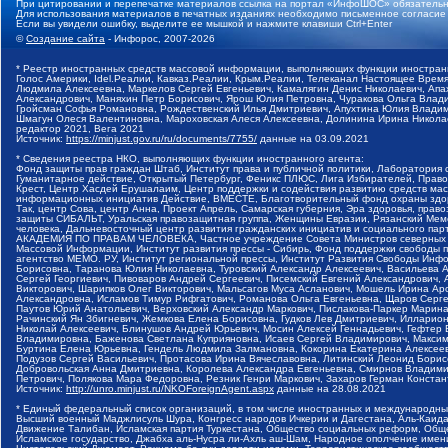
При цитировании и перепечатке материалов ссылка на портал «ИнфоШОС» обязательн
Для использования материалов в печатных изданиях необходимо письменное согласие
Если вы увидели ошибку, выделите ее мышкой и нажмите клавиши Ctrl+Enter
©
Создание сайта
- Инфорос, 2007-2026
* Реестр иностранных средств массовой информации, выполняющих функции иностранн
Голос Америки, Idel.Реалии, Кавказ.Реалии, Крым.Реалии, Телеканал Настоящее Время
Людмила Алексеевна, Маркелов Сергей Евгеньевич, Камалягин Денис Николаевич, Апах
Александрович, Маняхин Петр Борисович, Ярош Юлия Петровна, Чуракова Ольга Влади
Гройсман Софья Романовна, Рождественский Илья Дмитриевич, Апухтина Юлия Владимир
Шмагун Олеся Валентиновна, Мароховская Алеся Алексеевна, Долинина Ирина Никола
редактор 2021, Вега 2021
Источник:
https://minjust.gov.ru/ru/documents/7755/
данные на
03.09.2021
* Сведения реестра НКО, выполняющих функции иностранного агента:
Фонд защиты прав граждан Штаб, Институт права и публичной политики, Лаборатория
Гуманитарное действие, Открытый Петербург, Феникс ПЛЮС, Лига Избирателей, Правов
Крест, Центр Хасдей Ерушалаим, Центр поддержки и содействия развитию средств мас
информационных инициатив Действие, ВМЕСТЕ, Благотворительный фонд охраны здоров
Так, центр Сова, центр Анна, Проект Апрель, Самарская губерния, Эра здоровья, пр
защиты СИБАЛЬТ, Уральская правозащитная группа, Женщины Евразии, Рязанский Мемо
человека, Дальневосточный центр развития гражданских инициатив и социального пар
АКАДЕМИЯ ПО ПРАВАМ ЧЕЛОВЕКА, Частное учреждение Совета Министров северных стр
Массовой Информации, Институт развития прессы - Сибирь, Фонд поддержки свободы 
агентство МЕМО. РУ, Институт региональной прессы, Институт Развития Свободы Инф
Борисовна, Таранова Юлия Николаевна, Туровский Александр Алексеевич, Васильева 
Сергей Георгиевич, Пивоваров Андрей Сергеевич, Писемский Евгений Александрович,
Викторович, Шарипков Олег Викторович, Мальсагов Муса Асланович, Мошель Ирина Ар
Александровна, Исламов Тимур Рифгатович, Романова Ольга Евгеньевна, Щаров Серг
Паутов Юрий Анатольевич, Верховский Александр Маркович, Пислакова-Паркер Марина
Рачинский Ян Збигневич, Жемкова Елена Борисовна, Гудков Лев Дмитриевич, Иллари
Николай Алексеевич, Блинушов Андрей Юрьевич, Мосин Алексей Геннадьевич, Гефтер
Владимировна, Баженова Светлана Куприяновна, Исаев Сергей Владимирович, Максим
Буртина Елена Юрьевна, Гендель Людмила Залмановна, Кокорина Екатерина Алексеев
Подузов Сергей Васильевич, Протасова Ирина Вячеславовна, Литинский Леонид Борис
Добровольская Анна Дмитриевна, Королева Александра Евгеньевна, Смирнов Владими
Петрович, Полякова Мара Федоровна, Резник Генри Маркович, Захаров Герман Конста
Источник:
http://unro.minjust.ru/NKOForeignAgent.aspx
данные на
28.08.2021
* Единый федеральный список организаций, в том числе иностранных и международны
Высший военный Маджлисуль Шура, Конгресс народов Ичкерии и Дагестана, Аль-Каида, 
Движение Талибан, Исламская партия Туркестана, Общество социальных реформ, Общес
Исламское государство, Джабха аль-Нусра ли-Ахль аш-Шам, Народное ополчение имен