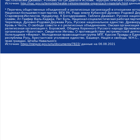
Чистопольский Джамаат, Рохнамо ба суи давлати исломи, Террористическое сообщест
Источник:
http://nac.gov.ru/terroristicheskie-i-ekstremistskie-organizacii-i-materialy.html
данные
* Перечень общественных объединений и религиозных организаций в отношении котор
Национал-большевистская партия, ВЕК РА, Рада земли Кубанской Духовно Родовой Де
Староверов-Инглингов, Нурджулар, К Богодержавию, Таблиги Джамаат, Русское наци
славян, Ат-Такфир Валь-Хиджра, Пит Буль, Национал-социалистическая рабочая парт
Череповца, Духовно-Родовая Держава Русь, Русское национальное единство, Древнер
Кровь и Честь, О свободе совести и о религиозных объединениях, Омская организаци
религиозная организация п. Боровский, Община Коренного Русского народа Щелковског
организация «Братство», Свидетели Иеговы, О противодействии экстремистской деяте
болельщиков «Фирма», Молодежная правозащитная группа МПГ, Курсом Правды и Единен
республика Русь, Арестантское уголовное единство, Башкорт, Нация и свобода, W.H.С
прав граждан, Штабы Навального
Источник:
https://minjust.gov.ru/ru/documents/7822/
данные на
06.08.2021