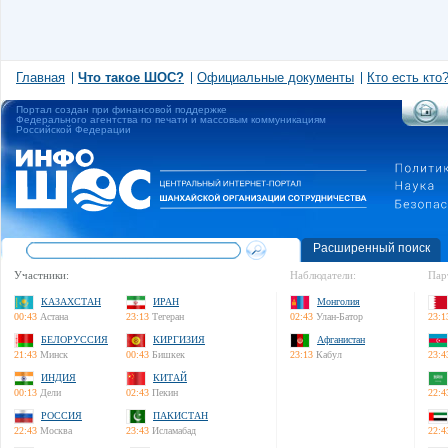
Главная
Что такое ШОС?
Официальные документы
Кто есть кто
Портал создан при финансовой поддержке
Федерального агентства по печати и массовым коммуникациям
Российской Федерации
Расширенный поиск
Участники:
Наблюдатели:
Пар
КАЗАХСТАН
ИРАН
Монголия
00:43
Астана
23:13
Тегеран
02:43
Улан-Батор
23:1
БЕЛОРУССИЯ
КИРГИЗИЯ
Афганистан
21:43
Минск
00:43
Бишкек
23:13
Кабул
23:4
ИНДИЯ
КИТАЙ
00:13
Дели
02:43
Пекин
22:4
РОССИЯ
ПАКИСТАН
22:43
Москва
23:43
Исламабад
22:4