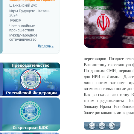
Шанхайский дух
Игры Будущего - Казань
2024
Туризм
Чрезвычайные
происшествия
Международное
сотрудничество
Все темы »
переговоров. Позднее теле
Вашингтону трехэтапную ф
По данным СМИ, первая ф
для ИРИ и Ливана. Далее
лишь потом затронут ир
возможен только после дос
Как рассказал агентству 
таким предложением. Пос
блокаду Ирана. Возобнов
более рискованными вариа