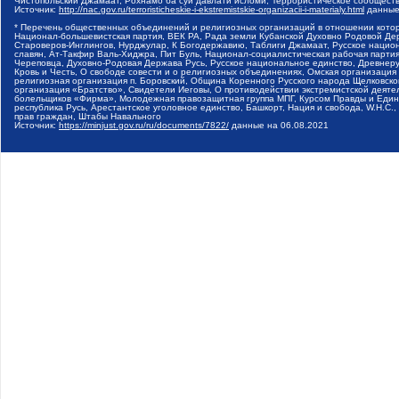
Чистопольский Джамаат, Рохнамо ба суи давлати исломи, Террористическое сообщест
Источник:
http://nac.gov.ru/terroristicheskie-i-ekstremistskie-organizacii-i-materialy.html
данные
* Перечень общественных объединений и религиозных организаций в отношении котор
Национал-большевистская партия, ВЕК РА, Рада земли Кубанской Духовно Родовой Де
Староверов-Инглингов, Нурджулар, К Богодержавию, Таблиги Джамаат, Русское наци
славян, Ат-Такфир Валь-Хиджра, Пит Буль, Национал-социалистическая рабочая парт
Череповца, Духовно-Родовая Держава Русь, Русское национальное единство, Древнер
Кровь и Честь, О свободе совести и о религиозных объединениях, Омская организаци
религиозная организация п. Боровский, Община Коренного Русского народа Щелковског
организация «Братство», Свидетели Иеговы, О противодействии экстремистской деяте
болельщиков «Фирма», Молодежная правозащитная группа МПГ, Курсом Правды и Единен
республика Русь, Арестантское уголовное единство, Башкорт, Нация и свобода, W.H.С
прав граждан, Штабы Навального
Источник:
https://minjust.gov.ru/ru/documents/7822/
данные на
06.08.2021