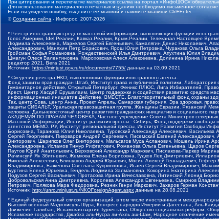
При цитировании и перепечатке материалов ссылка на портал «ИнфоШОС» обязательн
Для использования материалов в печатных изданиях необходимо письменное согласие
Если вы увидели ошибку, выделите ее мышкой и нажмите клавиши Ctrl+Enter
©
Создание сайта
- Инфорос, 2007-2026
* Реестр иностранных средств массовой информации, выполняющих функции иностранн
Голос Америки, Idel.Реалии, Кавказ.Реалии, Крым.Реалии, Телеканал Настоящее Время
Людмила Алексеевна, Маркелов Сергей Евгеньевич, Камалягин Денис Николаевич, Апах
Александрович, Маняхин Петр Борисович, Ярош Юлия Петровна, Чуракова Ольга Влади
Гройсман Софья Романовна, Рождественский Илья Дмитриевич, Апухтина Юлия Владимир
Шмагун Олеся Валентиновна, Мароховская Алеся Алексеевна, Долинина Ирина Никола
редактор 2021, Вега 2021
Источник:
https://minjust.gov.ru/ru/documents/7755/
данные на
03.09.2021
* Сведения реестра НКО, выполняющих функции иностранного агента:
Фонд защиты прав граждан Штаб, Институт права и публичной политики, Лаборатория
Гуманитарное действие, Открытый Петербург, Феникс ПЛЮС, Лига Избирателей, Правов
Крест, Центр Хасдей Ерушалаим, Центр поддержки и содействия развитию средств мас
информационных инициатив Действие, ВМЕСТЕ, Благотворительный фонд охраны здоров
Так, центр Сова, центр Анна, Проект Апрель, Самарская губерния, Эра здоровья, пр
защиты СИБАЛЬТ, Уральская правозащитная группа, Женщины Евразии, Рязанский Мемо
человека, Дальневосточный центр развития гражданских инициатив и социального пар
АКАДЕМИЯ ПО ПРАВАМ ЧЕЛОВЕКА, Частное учреждение Совета Министров северных стр
Массовой Информации, Институт развития прессы - Сибирь, Фонд поддержки свободы 
агентство МЕМО. РУ, Институт региональной прессы, Институт Развития Свободы Инф
Борисовна, Таранова Юлия Николаевна, Туровский Александр Алексеевич, Васильева 
Сергей Георгиевич, Пивоваров Андрей Сергеевич, Писемский Евгений Александрович,
Викторович, Шарипков Олег Викторович, Мальсагов Муса Асланович, Мошель Ирина Ар
Александровна, Исламов Тимур Рифгатович, Романова Ольга Евгеньевна, Щаров Серг
Паутов Юрий Анатольевич, Верховский Александр Маркович, Пислакова-Паркер Марина
Рачинский Ян Збигневич, Жемкова Елена Борисовна, Гудков Лев Дмитриевич, Иллари
Николай Алексеевич, Блинушов Андрей Юрьевич, Мосин Алексей Геннадьевич, Гефтер
Владимировна, Баженова Светлана Куприяновна, Исаев Сергей Владимирович, Максим
Буртина Елена Юрьевна, Гендель Людмила Залмановна, Кокорина Екатерина Алексеев
Подузов Сергей Васильевич, Протасова Ирина Вячеславовна, Литинский Леонид Борис
Добровольская Анна Дмитриевна, Королева Александра Евгеньевна, Смирнов Владими
Петрович, Полякова Мара Федоровна, Резник Генри Маркович, Захаров Герман Конста
Источник:
http://unro.minjust.ru/NKOForeignAgent.aspx
данные на
28.08.2021
* Единый федеральный список организаций, в том числе иностранных и международны
Высший военный Маджлисуль Шура, Конгресс народов Ичкерии и Дагестана, Аль-Каида, 
Движение Талибан, Исламская партия Туркестана, Общество социальных реформ, Общес
Исламское государство, Джабха аль-Нусра ли-Ахль аш-Шам, Народное ополчение имен