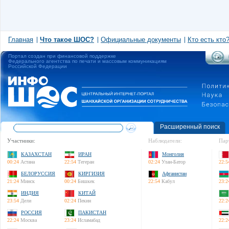
Главная
Что такое ШОС?
Официальные документы
Кто есть кто
Портал создан при финансовой поддержке
Федерального агентства по печати и массовым коммуникациям
Российской Федерации
Расширенный поиск
Участники:
Наблюдатели:
Пар
КАЗАХСТАН
ИРАН
Монголия
00:24
Астана
22:54
Тегеран
02:24
Улан-Батор
22:5
БЕЛОРУССИЯ
КИРГИЗИЯ
Афганистан
21:24
Минск
00:24
Бишкек
22:54
Кабул
23:2
ИНДИЯ
КИТАЙ
23:54
Дели
02:24
Пекин
22:2
РОССИЯ
ПАКИСТАН
22:24
Москва
23:24
Исламабад
22:2