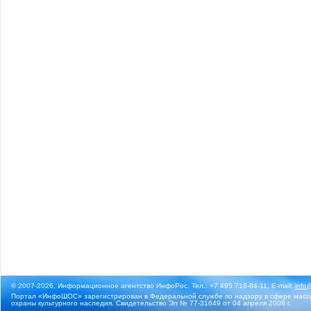
© 2007-2026, Информационное агентство ИнфоРос. Тел.: +7 495 718-84-11, E-mail:
info
Портал «ИнфоШОС» зарегистрирован в Федеральной службе по надзору в сфере массо
охраны культурного наследия. Свидетельство Эл № 77-31649 от 04 апреля 2008 г.