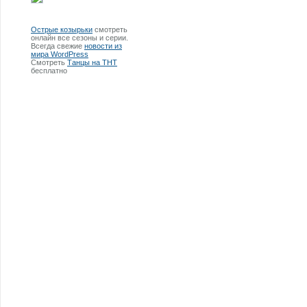
Острые козырьки
смотреть
онлайн все сезоны и серии.
Всегда свежие
новости из
мира WordPress
Смотреть
Танцы на ТНТ
бесплатно