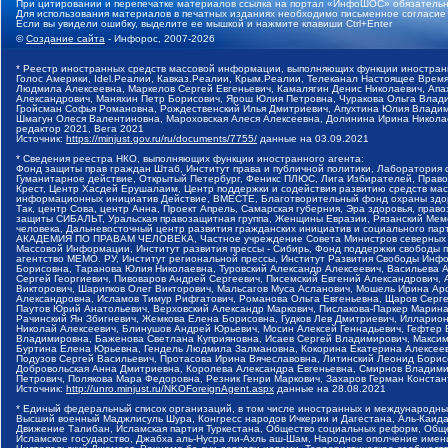
При цитировании и перепечатке материалов ссылка на портал «ИнфоШОС» обязательн
Для использования материалов в печатных изданиях необходимо письменное согласие
Если вы увидели ошибку, выделите ее мышкой и нажмите клавиши Ctrl+Enter
©
Создание сайта
- Инфорос, 2007-2026
* Реестр иностранных средств массовой информации, выполняющих функции иностранн
Голос Америки, Idel.Реалии, Кавказ.Реалии, Крым.Реалии, Телеканал Настоящее Время
Людмила Алексеевна, Маркелов Сергей Евгеньевич, Камалягин Денис Николаевич, Апах
Александрович, Маняхин Петр Борисович, Ярош Юлия Петровна, Чуракова Ольга Влади
Гройсман Софья Романовна, Рождественский Илья Дмитриевич, Апухтина Юлия Владимир
Шмагун Олеся Валентиновна, Мароховская Алеся Алексеевна, Долинина Ирина Никола
редактор 2021, Вега 2021
Источник:
https://minjust.gov.ru/ru/documents/7755/
данные на
03.09.2021
* Сведения реестра НКО, выполняющих функции иностранного агента:
Фонд защиты прав граждан Штаб, Институт права и публичной политики, Лаборатория
Гуманитарное действие, Открытый Петербург, Феникс ПЛЮС, Лига Избирателей, Правов
Крест, Центр Хасдей Ерушалаим, Центр поддержки и содействия развитию средств мас
информационных инициатив Действие, ВМЕСТЕ, Благотворительный фонд охраны здоров
Так, центр Сова, центр Анна, Проект Апрель, Самарская губерния, Эра здоровья, пр
защиты СИБАЛЬТ, Уральская правозащитная группа, Женщины Евразии, Рязанский Мемо
человека, Дальневосточный центр развития гражданских инициатив и социального пар
АКАДЕМИЯ ПО ПРАВАМ ЧЕЛОВЕКА, Частное учреждение Совета Министров северных стр
Массовой Информации, Институт развития прессы - Сибирь, Фонд поддержки свободы 
агентство МЕМО. РУ, Институт региональной прессы, Институт Развития Свободы Инф
Борисовна, Таранова Юлия Николаевна, Туровский Александр Алексеевич, Васильева 
Сергей Георгиевич, Пивоваров Андрей Сергеевич, Писемский Евгений Александрович,
Викторович, Шарипков Олег Викторович, Мальсагов Муса Асланович, Мошель Ирина Ар
Александровна, Исламов Тимур Рифгатович, Романова Ольга Евгеньевна, Щаров Серг
Паутов Юрий Анатольевич, Верховский Александр Маркович, Пислакова-Паркер Марина
Рачинский Ян Збигневич, Жемкова Елена Борисовна, Гудков Лев Дмитриевич, Иллари
Николай Алексеевич, Блинушов Андрей Юрьевич, Мосин Алексей Геннадьевич, Гефтер
Владимировна, Баженова Светлана Куприяновна, Исаев Сергей Владимирович, Максим
Буртина Елена Юрьевна, Гендель Людмила Залмановна, Кокорина Екатерина Алексеев
Подузов Сергей Васильевич, Протасова Ирина Вячеславовна, Литинский Леонид Борис
Добровольская Анна Дмитриевна, Королева Александра Евгеньевна, Смирнов Владими
Петрович, Полякова Мара Федоровна, Резник Генри Маркович, Захаров Герман Конста
Источник:
http://unro.minjust.ru/NKOForeignAgent.aspx
данные на
28.08.2021
* Единый федеральный список организаций, в том числе иностранных и международны
Высший военный Маджлисуль Шура, Конгресс народов Ичкерии и Дагестана, Аль-Каида, 
Движение Талибан, Исламская партия Туркестана, Общество социальных реформ, Общес
Исламское государство, Джабха аль-Нусра ли-Ахль аш-Шам, Народное ополчение имен