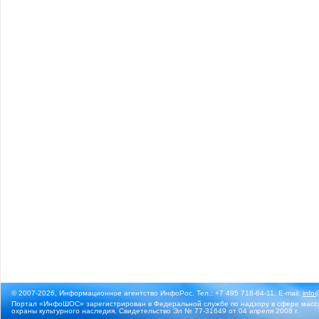
© 2007-2026, Информационное агентство ИнфоРос. Тел.: +7 495 718-84-11, E-mail:
info
Портал «ИнфоШОС» зарегистрирован в Федеральной службе по надзору в сфере массо
охраны культурного наследия. Свидетельство Эл № 77-31649 от 04 апреля 2008 г.