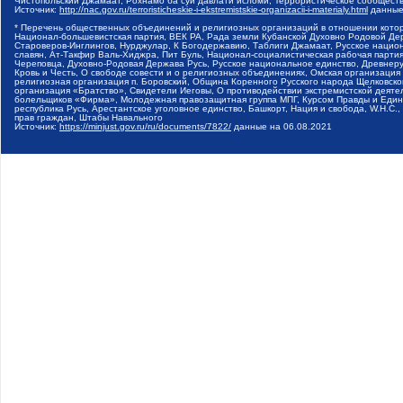
Чистопольский Джамаат, Рохнамо ба суи давлати исломи, Террористическое сообщест
Источник:
http://nac.gov.ru/terroristicheskie-i-ekstremistskie-organizacii-i-materialy.html
данные
* Перечень общественных объединений и религиозных организаций в отношении котор
Национал-большевистская партия, ВЕК РА, Рада земли Кубанской Духовно Родовой Де
Староверов-Инглингов, Нурджулар, К Богодержавию, Таблиги Джамаат, Русское наци
славян, Ат-Такфир Валь-Хиджра, Пит Буль, Национал-социалистическая рабочая парт
Череповца, Духовно-Родовая Держава Русь, Русское национальное единство, Древнер
Кровь и Честь, О свободе совести и о религиозных объединениях, Омская организаци
религиозная организация п. Боровский, Община Коренного Русского народа Щелковског
организация «Братство», Свидетели Иеговы, О противодействии экстремистской деяте
болельщиков «Фирма», Молодежная правозащитная группа МПГ, Курсом Правды и Единен
республика Русь, Арестантское уголовное единство, Башкорт, Нация и свобода, W.H.С
прав граждан, Штабы Навального
Источник:
https://minjust.gov.ru/ru/documents/7822/
данные на
06.08.2021