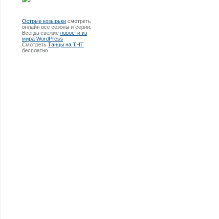
Острые козырьки
смотреть
онлайн все сезоны и серии.
Всегда свежие
новости из
мира WordPress
Смотреть
Танцы на ТНТ
бесплатно