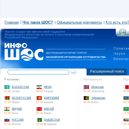
Главная
Что такое ШОС?
Официальные документы
Кто есть кто
Портал создан при финансовой поддержке
Федерального агентства по печати и массовым коммуникациям
Российской Федерации
Расширенный поиск
Участники:
Наблюдатели:
Пар
КАЗАХСТАН
ИРАН
Монголия
01:38
Астана
00:08
Тегеран
03:38
Улан-Батор
00:0
БЕЛОРУССИЯ
КИРГИЗИЯ
Афганистан
22:38
Минск
01:38
Бишкек
00:08
Кабул
00:3
ИНДИЯ
КИТАЙ
01:08
Дели
03:38
Пекин
23:3
РОССИЯ
ПАКИСТАН
23:38
Москва
00:38
Исламабад
23:3