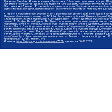
Движение Талибан, Исламская партия Туркестана, Общество социальных реформ, Общес
Исламское государство, Джабха аль-Нусра ли-Ахль аш-Шам, Народное ополчение имен
Чистопольский Джамаат, Рохнамо ба суи давлати исломи, Террористическое сообщест
Источник:
http://nac.gov.ru/terroristicheskie-i-ekstremistskie-organizacii-i-materialy.html
данные
* Перечень общественных объединений и религиозных организаций в отношении котор
Национал-большевистская партия, ВЕК РА, Рада земли Кубанской Духовно Родовой Де
Староверов-Инглингов, Нурджулар, К Богодержавию, Таблиги Джамаат, Русское наци
славян, Ат-Такфир Валь-Хиджра, Пит Буль, Национал-социалистическая рабочая парт
Череповца, Духовно-Родовая Держава Русь, Русское национальное единство, Древнер
Кровь и Честь, О свободе совести и о религиозных объединениях, Омская организаци
религиозная организация п. Боровский, Община Коренного Русского народа Щелковског
организация «Братство», Свидетели Иеговы, О противодействии экстремистской деяте
болельщиков «Фирма», Молодежная правозащитная группа МПГ, Курсом Правды и Единен
республика Русь, Арестантское уголовное единство, Башкорт, Нация и свобода, W.H.С
прав граждан, Штабы Навального
Источник:
https://minjust.gov.ru/ru/documents/7822/
данные на
06.08.2021