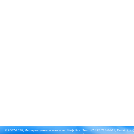
© 2007-2026, Информационное агентство ИнфоРос. Тел.: +7 495 718-84-11, E-mail:
info