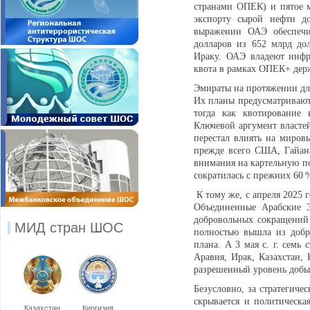
странами ОПЕК) и пятое м
экспорту сырой нефти д
выражении ОАЭ обеспечи
долларов из 652 млрд до
Ираку. ОАЭ владеют инфр
квота в рамках ОПЕК+ держ
Эмираты на протяжении дл
Их планы предусматривают 
тогда как квотирование 
Ключевой аргумент власте
перестал влиять на миро
прежде всего США, Гайан
внимания на картельную п
сократилась с прежних 60 
К тому же, с апреля 2025 
Объединенные Арабские Э
добровольных сокращений 
МИД стран ШОС
полностью вышла из добр
плана. А 3 мая с. г. семь
Аравия, Ирак, Казахстан,
разрешенный уровень добыч
Безусловно, за стратегич
скрывается и политическа
Казахстан
Киргизия