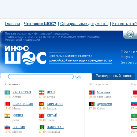
Главная
Что такое ШОС?
Официальные документы
Кто есть кто
Портал создан при финансовой поддержке
Федерального агентства по печати и массовым коммуникациям
Российской Федерации
Расширенный поиск
Участники:
Наблюдатели:
Пар
КАЗАХСТАН
ИРАН
Монголия
18:40
Астана
17:10
Тегеран
20:40
Улан-Батор
17:1
БЕЛОРУССИЯ
КИРГИЗИЯ
Афганистан
15:40
Минск
18:40
Бишкек
17:10
Кабул
17:4
ИНДИЯ
КИТАЙ
18:10
Дели
20:40
Пекин
16:4
РОССИЯ
ПАКИСТАН
16:40
Москва
17:40
Исламабад
16:4