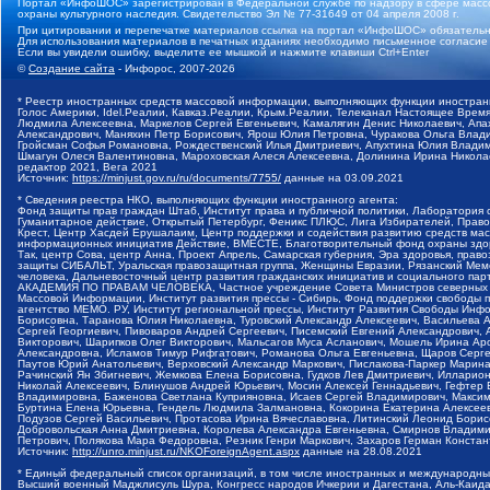
Портал «ИнфоШОС» зарегистрирован в Федеральной службе по надзору в сфере массо
охраны культурного наследия. Свидетельство Эл № 77-31649 от 04 апреля 2008 г.
При цитировании и перепечатке материалов ссылка на портал «ИнфоШОС» обязательн
Для использования материалов в печатных изданиях необходимо письменное согласие
Если вы увидели ошибку, выделите ее мышкой и нажмите клавиши Ctrl+Enter
©
Создание сайта
- Инфорос, 2007-2026
* Реестр иностранных средств массовой информации, выполняющих функции иностранн
Голос Америки, Idel.Реалии, Кавказ.Реалии, Крым.Реалии, Телеканал Настоящее Время
Людмила Алексеевна, Маркелов Сергей Евгеньевич, Камалягин Денис Николаевич, Апах
Александрович, Маняхин Петр Борисович, Ярош Юлия Петровна, Чуракова Ольга Влади
Гройсман Софья Романовна, Рождественский Илья Дмитриевич, Апухтина Юлия Владимир
Шмагун Олеся Валентиновна, Мароховская Алеся Алексеевна, Долинина Ирина Никола
редактор 2021, Вега 2021
Источник:
https://minjust.gov.ru/ru/documents/7755/
данные на
03.09.2021
* Сведения реестра НКО, выполняющих функции иностранного агента:
Фонд защиты прав граждан Штаб, Институт права и публичной политики, Лаборатория
Гуманитарное действие, Открытый Петербург, Феникс ПЛЮС, Лига Избирателей, Правов
Крест, Центр Хасдей Ерушалаим, Центр поддержки и содействия развитию средств мас
информационных инициатив Действие, ВМЕСТЕ, Благотворительный фонд охраны здоров
Так, центр Сова, центр Анна, Проект Апрель, Самарская губерния, Эра здоровья, пр
защиты СИБАЛЬТ, Уральская правозащитная группа, Женщины Евразии, Рязанский Мемо
человека, Дальневосточный центр развития гражданских инициатив и социального пар
АКАДЕМИЯ ПО ПРАВАМ ЧЕЛОВЕКА, Частное учреждение Совета Министров северных стр
Массовой Информации, Институт развития прессы - Сибирь, Фонд поддержки свободы 
агентство МЕМО. РУ, Институт региональной прессы, Институт Развития Свободы Инф
Борисовна, Таранова Юлия Николаевна, Туровский Александр Алексеевич, Васильева 
Сергей Георгиевич, Пивоваров Андрей Сергеевич, Писемский Евгений Александрович,
Викторович, Шарипков Олег Викторович, Мальсагов Муса Асланович, Мошель Ирина Ар
Александровна, Исламов Тимур Рифгатович, Романова Ольга Евгеньевна, Щаров Серг
Паутов Юрий Анатольевич, Верховский Александр Маркович, Пислакова-Паркер Марина
Рачинский Ян Збигневич, Жемкова Елена Борисовна, Гудков Лев Дмитриевич, Иллари
Николай Алексеевич, Блинушов Андрей Юрьевич, Мосин Алексей Геннадьевич, Гефтер
Владимировна, Баженова Светлана Куприяновна, Исаев Сергей Владимирович, Максим
Буртина Елена Юрьевна, Гендель Людмила Залмановна, Кокорина Екатерина Алексеев
Подузов Сергей Васильевич, Протасова Ирина Вячеславовна, Литинский Леонид Борис
Добровольская Анна Дмитриевна, Королева Александра Евгеньевна, Смирнов Владими
Петрович, Полякова Мара Федоровна, Резник Генри Маркович, Захаров Герман Конста
Источник:
http://unro.minjust.ru/NKOForeignAgent.aspx
данные на
28.08.2021
* Единый федеральный список организаций, в том числе иностранных и международны
Высший военный Маджлисуль Шура, Конгресс народов Ичкерии и Дагестана, Аль-Каида, 