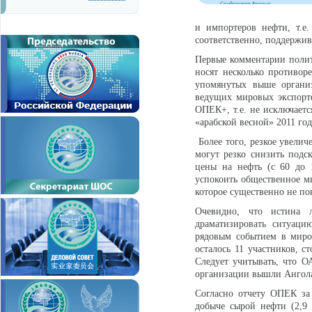
и импортеров нефти, т.е
соответственно, поддержив
Первые комментарии полит
носят несколько противор
упомянутых выше органи
ведущих мировых экспорт
ОПЕК+, т.е. не исключаетс
«арабской весной» 2011 год
Более того, резкое увелич
могут резко снизить подс
цены на нефть (с 60 до 1
успокоить общественное м
которое существенно не по
Очевидно, что истина 
драматизировать ситуаци
рядовым событием в миро
осталось 11 участников, 
Следует учитывать, что О
организации вышли Ангола
Согласно отчету ОПЕК за
добыче сырой нефти (2,9