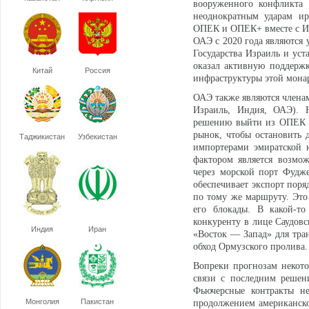
вооруженного конфликта
неоднократным ударам ир
ОПЕК и ОПЕК+ вместе с Ира
ОАЭ с 2020 года являются
Государства Израиль и ус
оказал активную поддерж
Китай
Россия
инфраструктуры этой мона
ОАЭ также являются члена
Израиль, Индия, ОАЭ). 
решению выйти из ОПЕК и
рынок, чтобы остановить 
Таджикистан
Узбекистан
импортерами эмиратской 
фактором является возмо
через морской порт Фудж
обеспечивает экспорт поря
по тому же маршруту. Это
его блокады. В какой-то
конкуренту в лице Саудов
Индия
Иран
«Восток — Запад» для тра
обход Ормузского пролива.
Вопреки прогнозам некото
связи с последним решен
Фьючерсные контракты не
Монголия
Пакистан
продолжением американской