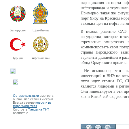
наращивания экспорта неф
нефтепровода и терминала
Примерно такая же ситуа
порт Янбу на Красном море
высоких цен на нефть на м
Белорусия
Шри-Ланка
В целом, решение ОАЭ 
государства, которое отв
стремление эмиратских 
компенсировать свои поте
страны Персидского зал
варианты дальнейшего рас
Турция
Афганистан
обход Ормузского пролива.
Не исключено, что нын
инвестиций в ВИЭ по всем
пути идут страны ЕС, С
являются лидерами в регио
Они инвестируют в эти про
Острые козырьки
смотреть
как и Китай сейчас, дости
онлайн все сезоны и серии.
Всегда свежие
новости из
мира WordPress
Смотреть
Танцы на ТНТ
бесплатно