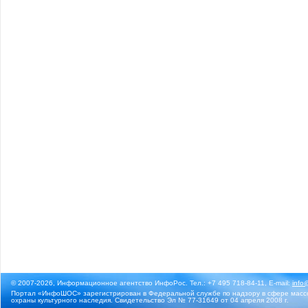
© 2007-2026, Информационное агентство ИнфоРос. Тел.: +7 495 718-84-11, E-mail:
info
Портал «ИнфоШОС» зарегистрирован в Федеральной службе по надзору в сфере массо
охраны культурного наследия. Свидетельство Эл № 77-31649 от 04 апреля 2008 г.