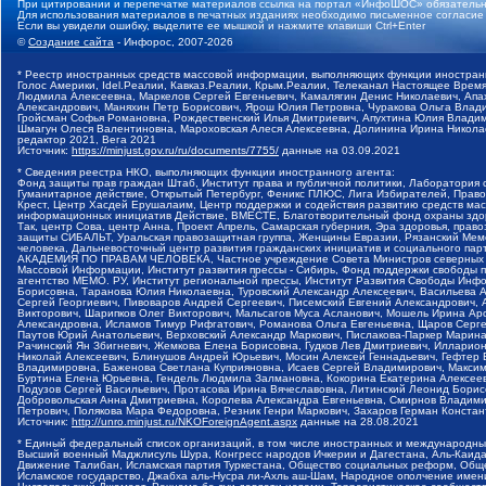
При цитировании и перепечатке материалов ссылка на портал «ИнфоШОС» обязательн
Для использования материалов в печатных изданиях необходимо письменное согласие
Если вы увидели ошибку, выделите ее мышкой и нажмите клавиши Ctrl+Enter
©
Создание сайта
- Инфорос, 2007-2026
* Реестр иностранных средств массовой информации, выполняющих функции иностранн
Голос Америки, Idel.Реалии, Кавказ.Реалии, Крым.Реалии, Телеканал Настоящее Время
Людмила Алексеевна, Маркелов Сергей Евгеньевич, Камалягин Денис Николаевич, Апах
Александрович, Маняхин Петр Борисович, Ярош Юлия Петровна, Чуракова Ольга Влади
Гройсман Софья Романовна, Рождественский Илья Дмитриевич, Апухтина Юлия Владимир
Шмагун Олеся Валентиновна, Мароховская Алеся Алексеевна, Долинина Ирина Никола
редактор 2021, Вега 2021
Источник:
https://minjust.gov.ru/ru/documents/7755/
данные на
03.09.2021
* Сведения реестра НКО, выполняющих функции иностранного агента:
Фонд защиты прав граждан Штаб, Институт права и публичной политики, Лаборатория
Гуманитарное действие, Открытый Петербург, Феникс ПЛЮС, Лига Избирателей, Правов
Крест, Центр Хасдей Ерушалаим, Центр поддержки и содействия развитию средств мас
информационных инициатив Действие, ВМЕСТЕ, Благотворительный фонд охраны здоров
Так, центр Сова, центр Анна, Проект Апрель, Самарская губерния, Эра здоровья, пр
защиты СИБАЛЬТ, Уральская правозащитная группа, Женщины Евразии, Рязанский Мемо
человека, Дальневосточный центр развития гражданских инициатив и социального пар
АКАДЕМИЯ ПО ПРАВАМ ЧЕЛОВЕКА, Частное учреждение Совета Министров северных стр
Массовой Информации, Институт развития прессы - Сибирь, Фонд поддержки свободы 
агентство МЕМО. РУ, Институт региональной прессы, Институт Развития Свободы Инф
Борисовна, Таранова Юлия Николаевна, Туровский Александр Алексеевич, Васильева 
Сергей Георгиевич, Пивоваров Андрей Сергеевич, Писемский Евгений Александрович,
Викторович, Шарипков Олег Викторович, Мальсагов Муса Асланович, Мошель Ирина Ар
Александровна, Исламов Тимур Рифгатович, Романова Ольга Евгеньевна, Щаров Серг
Паутов Юрий Анатольевич, Верховский Александр Маркович, Пислакова-Паркер Марина
Рачинский Ян Збигневич, Жемкова Елена Борисовна, Гудков Лев Дмитриевич, Иллари
Николай Алексеевич, Блинушов Андрей Юрьевич, Мосин Алексей Геннадьевич, Гефтер
Владимировна, Баженова Светлана Куприяновна, Исаев Сергей Владимирович, Максим
Буртина Елена Юрьевна, Гендель Людмила Залмановна, Кокорина Екатерина Алексеев
Подузов Сергей Васильевич, Протасова Ирина Вячеславовна, Литинский Леонид Борис
Добровольская Анна Дмитриевна, Королева Александра Евгеньевна, Смирнов Владими
Петрович, Полякова Мара Федоровна, Резник Генри Маркович, Захаров Герман Конста
Источник:
http://unro.minjust.ru/NKOForeignAgent.aspx
данные на
28.08.2021
* Единый федеральный список организаций, в том числе иностранных и международны
Высший военный Маджлисуль Шура, Конгресс народов Ичкерии и Дагестана, Аль-Каида, 
Движение Талибан, Исламская партия Туркестана, Общество социальных реформ, Общес
Исламское государство, Джабха аль-Нусра ли-Ахль аш-Шам, Народное ополчение имен