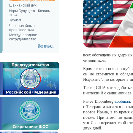
Шанхайский дух
Игры Будущего - Казань
2024
Туризм
Чрезвычайные
происшествия
Международное
сотрудничество
Все темы »
всех обогащенных ядерных 
чиновников.
Кроме того, согласно публ
он не стремится к облад
Исфахане", по которым в и
Также США хотят добиться
инспекций с санкциями за
Ранее Bloomberg
сообщал
,
с Тегераном касается поэт
портов Ирана, в то время 
позже. При этом, по данны
что Иран передаст свой от
двух дней.