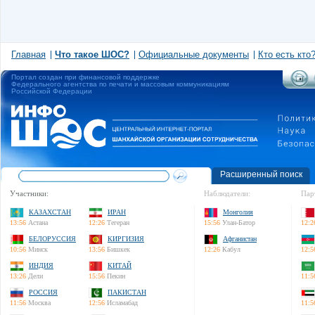
Главная
Что такое ШОС?
Официальные документы
Кто есть кто
Портал создан при финансовой поддержке
Федерального агентства по печати и массовым коммуникациям
Российской Федерации
Расширенный поиск
Участники:
Наблюдатели:
Пар
КАЗАХСТАН
ИРАН
Монголия
13:56
Астана
12:26
Тегеран
15:56
Улан-Батор
12:2
БЕЛОРУССИЯ
КИРГИЗИЯ
Афганистан
10:56
Минск
13:56
Бишкек
12:26
Кабул
12:5
ИНДИЯ
КИТАЙ
13:26
Дели
15:56
Пекин
11:5
РОССИЯ
ПАКИСТАН
11:56
Москва
12:56
Исламабад
11:5