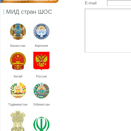
E-mail
МИД стран ШОС
Казахстан
Киргизия
Китай
Россия
Таджикистан
Узбекистан