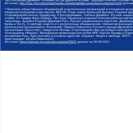
Чистопольский Джамаат, Рохнамо ба суи давлати исломи, Террористическое сообщест
Источник:
http://nac.gov.ru/terroristicheskie-i-ekstremistskie-organizacii-i-materialy.html
данные
* Перечень общественных объединений и религиозных организаций в отношении котор
Национал-большевистская партия, ВЕК РА, Рада земли Кубанской Духовно Родовой Де
Староверов-Инглингов, Нурджулар, К Богодержавию, Таблиги Джамаат, Русское наци
славян, Ат-Такфир Валь-Хиджра, Пит Буль, Национал-социалистическая рабочая парт
Череповца, Духовно-Родовая Держава Русь, Русское национальное единство, Древнер
Кровь и Честь, О свободе совести и о религиозных объединениях, Омская организаци
религиозная организация п. Боровский, Община Коренного Русского народа Щелковског
организация «Братство», Свидетели Иеговы, О противодействии экстремистской деяте
болельщиков «Фирма», Молодежная правозащитная группа МПГ, Курсом Правды и Единен
республика Русь, Арестантское уголовное единство, Башкорт, Нация и свобода, W.H.С
прав граждан, Штабы Навального
Источник:
https://minjust.gov.ru/ru/documents/7822/
данные на
06.08.2021