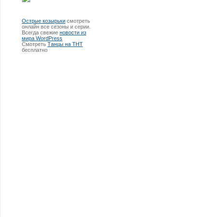
Острые козырьки
смотреть
онлайн все сезоны и серии.
Всегда свежие
новости из
мира WordPress
Смотреть
Танцы на ТНТ
бесплатно