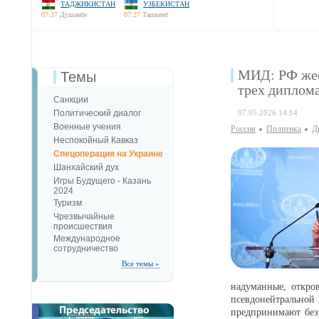
ТАДЖИКИСТАН
УЗБЕКИСТАН
07:27
Душанбе
07:27
Ташкент
МИД: РФ жес
Темы
трех диплом
Санкции
Политический диалог
07.05.2026 14:14
Военные учения
Россия
Политика
Д
Неспокойный Кавказ
Спецоперация на Украине
Шанхайский дух
Игры Будущего - Казань
2024
Туризм
Чрезвычайные
происшествия
Международное
сотрудничество
Все темы »
надуманные, откро
псевдонейтральной 
предпринимают без