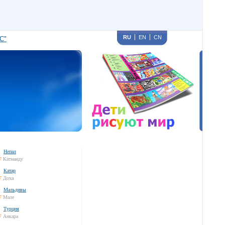
RU
EN
CN
С"
Непал
7
Катманду
Катар
7
Доха
Мальдивы
7
Мале
Турция
7
Анкара