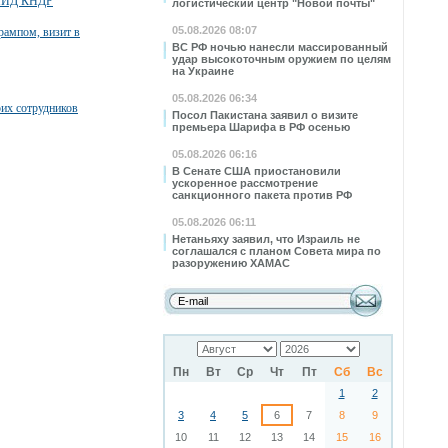
й МИД КНДР
логистический центр "Новой почты"
05.08.2026 08:07
Трампом, визит в
ВС РФ ночью нанесли массированный
удар высокоточным оружием по целям
на Украине
05.08.2026 06:34
оих сотрудников
Посол Пакистана заявил о визите
премьера Шарифа в РФ осенью
05.08.2026 06:16
В Сенате США приостановили
ускоренное рассмотрение
санкционного пакета против РФ
05.08.2026 06:11
Нетаньяху заявил, что Израиль не
соглашался с планом Совета мира по
разоружению ХАМАС
Пн
Вт
Ср
Чт
Пт
Сб
Вс
1
2
3
4
5
6
7
8
9
10
11
12
13
14
15
16