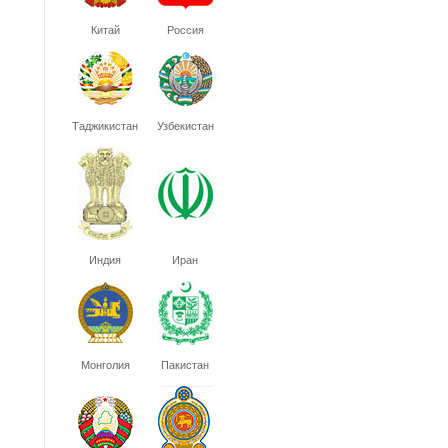
Китай
Россия
Таджикистан
Узбекистан
Индия
Иран
Монголия
Пакистан