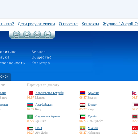
сть кто?
Дети рисуют сказки
О проекте
Контакты
Журнал "ИнфоШО
оиск
ли:
Партнеры по диалогу:
олия
Королевство Бахрейн
Армения
Батор
06:57
Манама
06:57
Ереван
06:5
нистан
Азербайджан
Египет
л
07:27
Баку
05:27
Каир
06:2
Саудовская Аравия
Кувейт
06:27
Эр-Рияд
06:27
Эль-Кувейт
06:2
ОАЭ
Мьянма
06:27
Абу-Даби
06:27
Нейпьидо
05:2