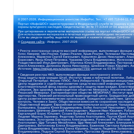
© 2007-2026, Информационное агентство ИнфоРос. Тел.: +7 495 718-84-11, E-
Портал «ИнфоШОС» зарегистрирован в Федеральной службе по надзору в сфе
охраны культурного наследия. Свидетельство Эл № 77-31649 от 04 апреля 200
При цитировании и перепечатке материалов ссылка на портал «ИнфоШОС» об
Для использования материалов в печатных изданиях необходимо письменное 
Если вы увидели ошибку, выделите ее мышкой и нажмите клавиши Ctrl+Enter
©
Создание сайта
- Инфорос, 2007-2026
* Реестр иностранных средств массовой информации, выполняющих функции 
Голос Америки, Idel.Реалии, Кавказ.Реалии, Крым.Реалии, Телеканал Настоя
Алексеевна, Маркелов Сергей Евгеньевич, Камалягин Денис Николаевич, Апах
Борисович, Ярош Юлия Петровна, Чуракова Ольга Владимировна, Железнова М
Рождественский Илья Дмитриевич, Апухтина Юлия Владимировна, Постернак Ал
Алеся Алексеевна, Долинина Ирина Николаевна, Шлейнов Роман Юрьевич, Ани
Источник:
https://minjust.gov.ru/ru/documents/7755/
данные на
03.09.2021
* Сведения реестра НКО, выполняющих функции иностранного агента:
Фонд защиты прав граждан Штаб, Институт права и публичной политики, Лаб
Открытый Петербург, Феникс ПЛЮС, Лига Избирателей, Правовая инициатива, 
Центр поддержки и содействия развитию средств массовой информации, Горя
Благотворительный фонд охраны здоровья и защиты прав граждан, Благотвори
губерния, Эра здоровья, правозащитное общество Мемориал, Аналитический 
Рязанский Мемориал, Екатеринбургское общество МЕМОРИАЛ, Институт прав ч
партнерства, Пермский региональный правозащитный центр, Гражданское де
Центр развития некоммерческих организаций, Гражданское содействие, Цент
контроль, Человек и Закон, Общественная комиссия по сохранению наследия
Общественный вердикт, Евразийская антимонопольная ассоциация, Чанышева 
Валерьевна, Бурдина Юлия Владимировна, Бойко Анатолий Николаевич, Гусев
Бекханович, Шевченко Дмитрий Александрович, Жданов Иван Юрьевич, Рубано
Каргалицкий Борис Юльевич, Созаев Валерий Валерьевич, Исакова Ирина Ал
Людевиг Марина Зариевна, Федотова Галина Анатольевна, Паутов Юрий Анато
Николаевна, Золотарева Екатерина Александровна, Рачинский Ян Збигневич
Анатольевич, Щур Татьяна Михайловна, Щур Николай Алексеевич, Блинушов 
Дмитриевна, Вититинова Елена Владимировна, Баженова Светлана Куприяновн
Елена Владимировна, Буртина Елена Юрьевна, Гендель Людмила Залмановна,
Владимировна, Подузов Сергей Васильевич, Протасова Ирина Вячеславовна, 