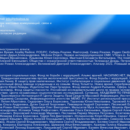
mail:
info@infoshos.ru
ре массовых коммуникаций, связи и
8 г.
язательна.
согласие редакции
иностранного агента:
щее Время, Azatliq Radiosi, PCE/PC, Сибирь.Реалии, Фактограф, Север.Реалии, Радио Св
ончич Дарья Александровна, Medusa Project, Первое антикоррупционное СМИ, VTimes.io, 
ария Михайловна, Лукьянова Юлия Сергеевна, Маетная Елизавета Витальевна, The Insid
ексей Евгеньевич, Общество с ограниченной ответственностью Телеканал Дождь, Петров 
н Роман Александрович, Великовский Дмитрий Александрович, Альтаир 2021, Ромашки мо
оратория социальных наук, Фонд по борьбе с коррупцией, Альянс врачей, НАСИЛИЮ.НЕТ, 
Гражданская инициатива против экологической преступности, Фонд борьбы с коррупцией,
чая Линия, В защиту прав заключенных, Институт глобализации и социальных движений,
тельный фонд помощи осужденным и их семьям, Фонд Тольятти, Новое время, Серебряная т
Центр Юрия Левады, Издательство Парк Гагарина, Фонд имени Андрея Рылькова, Сфера, 
еловека, Фонд защиты гласности, Российский исследовательский центр по правам челове
йствие, Центр независимых социологических исследований, Сутяжник, АКАДЕМИЯ ПО ПР
р Трансперенси Интернешнл-Р, Центр Защиты Прав Средств Массовой Информации, Институ
 академика Сахарова, Информационное агентство МЕМО. РУ, Институт региональной пресс
Лилия Айратовна, Сидорович Ольга Борисовна, Таранова Юлия Николаевна, Туровский Ал
а Ольга Андреевна, Дугин Сергей Георгиевич, Пивоваров Андрей Сергеевич, Писемский Е
в Роман Викторович, Шарипков Олег Викторович, Мальсагов Муса Асланович, Мошель Ири
ександровна, Исламов Тимур Рифгатович, Романова Ольга Евгеньевна, Щаров Сергей Але
льевич, Верховский Александр Маркович, Пислакова-Паркер Марина Петровна, Кочеткова
, Жемкова Елена Борисовна, Гудков Лев Дмитриевич, Илларионова Юлия Юрьевна, Саранг
Андрей Юрьевич, Мосин Алексей Геннадьевич, Гефтер Валентин Михайлович, Симонов Але
а, Исаев Сергей Владимирович, Максимов Сергей Владимирович, Беляев Сергей Иванович
 Кокорина Екатерина Алексеевна, Шуманов Илья Вячеславович, Арапова Галина Юрьевна
Литинский Леонид Борисович, Лукашевский Сергей Маркович, Бахмин Вячеслав Иванович,