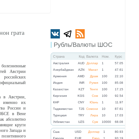
нон грата
Рубль/Валюты ШОС
Страна
Код
Валюта
Ном.
Курс
Австралия
AUD
Доллар
1
57.05
 болезненные
Азербайджан
AZN
Манат
1
47.61
тей Австрии
Армения
AMD
Драм
100
22.10
российских
 официальный
Индия
INR
Рупия
100
85.08
Казахстан
KZT
Тенге
100
17.15
Киргизия
KGS
Сом
100
92.54
а в Австрии,
а именно их
КНР
CNY
Юань
1
11.97
тва России и
Таджикистан
TJS
Сомони
10
87.61
 ОБСЕ в Вене
Турецкая
TRY
Лира
10
17.03
как абсолютно
Узбекистан
UZS
Сум
10000
68.08
авящие круги
ного Запада и
Cша
USD
Доллар
1
80.93
я позитивного
Eвропа
EUR
Евро
1
93.19