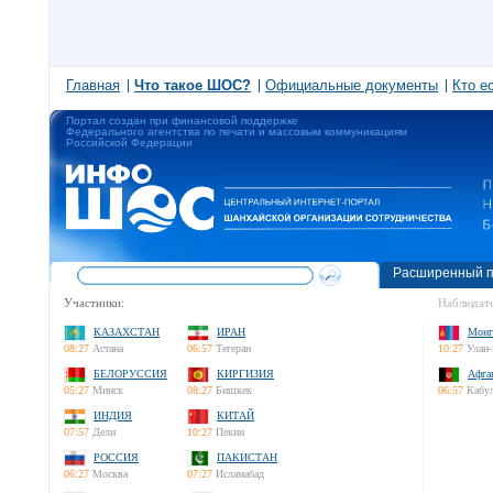
Главная
Что такое ШОС?
Официальные документы
Кто е
Портал создан при финансовой поддержке
Федерального агентства по печати и массовым коммуникациям
Российской Федерации
Расширенный п
Участники:
Наблюдате
КАЗАХСТАН
ИРАН
Монг
08:27
Астана
06:57
Тегеран
10:27
Улан-
БЕЛОРУССИЯ
КИРГИЗИЯ
Афга
05:27
Минск
08:27
Бишкек
06:57
Кабу
ИНДИЯ
КИТАЙ
07:57
Дели
10:27
Пекин
РОССИЯ
ПАКИСТАН
06:27
Москва
07:27
Исламабад