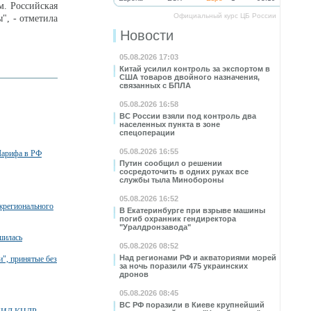
м. Российская
Официальный курс ЦБ России
", - отметила
Новости
05.08.2026 17:03
Китай усилил контроль за экспортом в
США товаров двойного назначения,
связанных с БПЛА
05.08.2026 16:58
ВС России взяли под контроль два
населенных пункта в зоне
спецоперации
05.08.2026 16:55
Шарифа в РФ
Путин сообщил о решении
сосредоточить в одних руках все
службы тыла Минобороны
05.08.2026 16:52
жрегионального
В Екатеринбурге при взрыве машины
погиб охранник гендиректора
"Уралдронзавода"
шилась
05.08.2026 08:52
Над регионами РФ и акваториями морей
", принятые без
за ночь поразили 475 украинских
дронов
05.08.2026 08:45
ВС РФ поразили в Киеве крупнейший