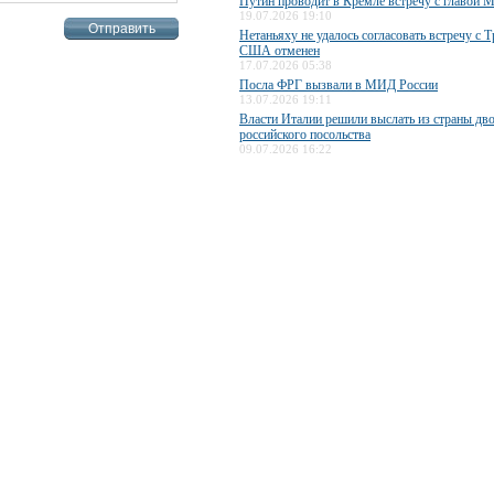
Путин проводит в Кремле встречу с главо
19.07.2026 19:10
Нетаньяху не удалось согласовать встречу с 
США отменен
17.07.2026 05:38
Посла ФРГ вызвали в МИД России
13.07.2026 19:11
Власти Италии решили выслать из страны дв
российского посольства
09.07.2026 16:22