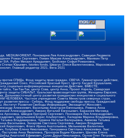
обода, MEDIUM-ORIENT, Пономарев Лев Александрович, Савицкая Людмила
Баданин Роман Сергеевич, Гликин Максим Александрович, Маняхин Петр
er SIA, Рубин Михаил Аркадьевич, Гройсман Софья Романовна,
Степан Юрьевич, Istories fonds, Шмагун Олеся Валентиновна, Мароховская
нолит, Главный редактор 2021, Вега 2021
Мы против СПИДа, Фонд защиты прав граждан, СВЕЧА, Гуманитарное действие,
 Гражданский Союз, Российский Красный Крест, Центр Хасдей Ерушалаим,
 Центр социально-информационных инициатив Действие, ВМЕСТЕ,
айга, Так-Так-Так, центр Сова, центр Анна, Проект Апрель, Самарская
Центр защиты СИБАЛЬТ, Уральская правозащитная группа, Женщины Евразии,
ка, Дальневосточный центр развития гражданских инициатив и социального
АВАМ ЧЕЛОВЕКА, Частное учреждение Совета Министров северных стран,
т развития прессы - Сибирь, Фонд поддержки свободы прессы, Гражданский
ы, Институт Развития Свободы Информации, Экозащита!-Женсовет,
ександр Алексеевич, Васильева Анастасия Евгеньевна, Ривина Анна
вгений Александрович, Аверин Виталий Евгеньевич, Барахоев Магомед
на Ароновна, Шведов Григорий Сергеевич, Пономарев Лев Александрович,
ксадрович, Цирульников Борис Альбертович, Халидова Марина Владимировна,
 Татьяна Владимировна, Чуркина Наталья Валерьевна, Акимова Татьяна
 Анна Васильевна, Захарова Светлана Сергеевна, Аверин Владимир
ксей Кириллович, Флиге Ирина Анатольевна, Мельникова Валентина
, Голубева Елена Николаевна, Ганнушкина Светлана Алексеевна, Закс
, Пастухова Анна Яковлевна, Прохоров Вадим Юрьевич, Шахова Елена
 Шабад Анатолий Ефимович, Сухих Дарья Николаевна, Орлов Олег Петрович,