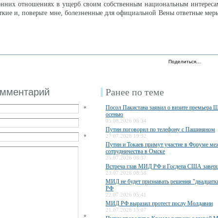
ронних отношениях в ущерб своим собственным национальным интереса
ткие и, поверьте мне, болезненные для официальной Вены ответные меры
Поделиться…
омментарий
Ранее по теме
Посол Пакистана заявил о визите премьера 
*
осенью
05.08.2026 06:34
Путин поговорил по телефону с Пашиняном
*
27.07.2026 19:32
Путин и Токаев примут участие в Форуме ме
сотрудничества в Омске
25.07.2026 08:37
Встреча глав МИД РФ и Госдепа США завер
23.07.2026 08:58
МИД не будет признавать решения "двадцатки
РФ
22.07.2026 05:41
МИД РФ выразил протест послу Молдавии
21.07.2026 15:07
*