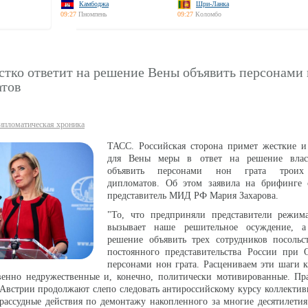
Камбоджа
Шри-Ланка
09:27
Пномпень
09:27
Коломбо
тко ответит на решение Вены объявить персонами 
атов
ипломатическая хроника
ТАСС. Российская сторона примет жесткие и
для Вены меры в ответ на решение влас
объявить персонами нон грата троих 
дипломатов. Об этом заявила на брифинге
представитель МИД РФ Мария Захарова.
"То, что предприняли представители режим
вызывает наше решительное осуждение, 
решение объявить трех сотрудников посольс
постоянного представительства России при
персонами нон грата. Расцениваем эти шаги 
венно недружественные и, конечно, политически мотивированные. Пр
Австрии продолжают слепо следовать антироссийскому курсу коллектив
рассудные действия по демонтажу накопленного за многие десятилети