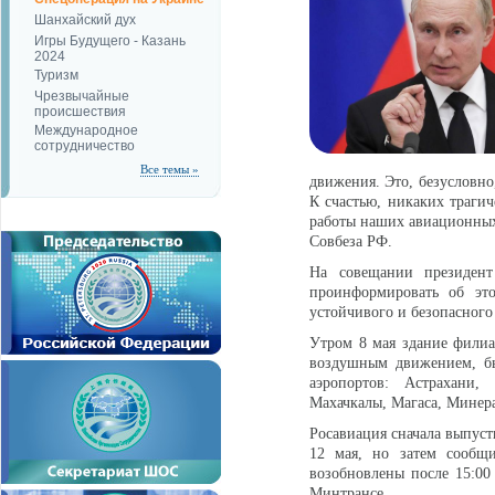
Шанхайский дух
Игры Будущего - Казань
2024
Туризм
Чрезвычайные
происшествия
Международное
сотрудничество
Все темы »
движения. Это, безусловно
К счастью, никаких траги
работы наших авиационных 
Совбеза РФ.
На совещании президент
проинформировать об эт
устойчивого и безопасног
Утром 8 мая здание филиа
воздушным движением, бы
аэропортов: Астрахани, 
Махачкалы, Магаса, Минера
Росавиация сначала выпуст
12 мая, но затем сообщ
возобновлены после 15:00 
Минтрансе.