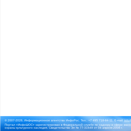
© 2007-2026, Информационное агентство ИнфоРос. Тел.: +7 495 718-84-11, E-mail:
info
Портал «ИнфоШОС» зарегистрирован в Федеральной службе по надзору в сфере массо
охраны культурного наследия. Свидетельство Эл № 77-31649 от 04 апреля 2008 г.