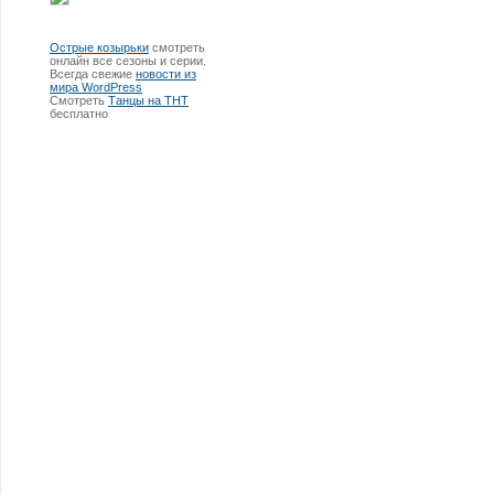
Острые козырьки
смотреть
онлайн все сезоны и серии.
Всегда свежие
новости из
мира WordPress
Смотреть
Танцы на ТНТ
бесплатно