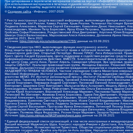
При цитировании и перепечатке материалов ссылка на портал «ИнфоШОС» обязательн
Для использования материалов в печатных изданиях необходимо письменное согласие
Если вы увидели ошибку, выделите ее мышкой и нажмите клавиши Ctrl+Enter
©
Создание сайта
- Инфорос, 2007-2026
* Реестр иностранных средств массовой информации, выполняющих функции иностранн
Голос Америки, Idel.Реалии, Кавказ.Реалии, Крым.Реалии, Телеканал Настоящее Время
Людмила Алексеевна, Маркелов Сергей Евгеньевич, Камалягин Денис Николаевич, Апах
Александрович, Маняхин Петр Борисович, Ярош Юлия Петровна, Чуракова Ольга Влади
Гройсман Софья Романовна, Рождественский Илья Дмитриевич, Апухтина Юлия Владимир
Шмагун Олеся Валентиновна, Мароховская Алеся Алексеевна, Долинина Ирина Никола
редактор 2021, Вега 2021
Источник:
https://minjust.gov.ru/ru/documents/7755/
данные на
03.09.2021
* Сведения реестра НКО, выполняющих функции иностранного агента:
Фонд защиты прав граждан Штаб, Институт права и публичной политики, Лаборатория
Гуманитарное действие, Открытый Петербург, Феникс ПЛЮС, Лига Избирателей, Правов
Крест, Центр Хасдей Ерушалаим, Центр поддержки и содействия развитию средств мас
информационных инициатив Действие, ВМЕСТЕ, Благотворительный фонд охраны здоров
Так, центр Сова, центр Анна, Проект Апрель, Самарская губерния, Эра здоровья, пр
защиты СИБАЛЬТ, Уральская правозащитная группа, Женщины Евразии, Рязанский Мемо
человека, Дальневосточный центр развития гражданских инициатив и социального пар
АКАДЕМИЯ ПО ПРАВАМ ЧЕЛОВЕКА, Частное учреждение Совета Министров северных стр
Массовой Информации, Институт развития прессы - Сибирь, Фонд поддержки свободы 
агентство МЕМО. РУ, Институт региональной прессы, Институт Развития Свободы Инф
Борисовна, Таранова Юлия Николаевна, Туровский Александр Алексеевич, Васильева 
Сергей Георгиевич, Пивоваров Андрей Сергеевич, Писемский Евгений Александрович,
Викторович, Шарипков Олег Викторович, Мальсагов Муса Асланович, Мошель Ирина Ар
Александровна, Исламов Тимур Рифгатович, Романова Ольга Евгеньевна, Щаров Серг
Паутов Юрий Анатольевич, Верховский Александр Маркович, Пислакова-Паркер Марина
Рачинский Ян Збигневич, Жемкова Елена Борисовна, Гудков Лев Дмитриевич, Иллари
Николай Алексеевич, Блинушов Андрей Юрьевич, Мосин Алексей Геннадьевич, Гефтер
Владимировна, Баженова Светлана Куприяновна, Исаев Сергей Владимирович, Максим
Буртина Елена Юрьевна, Гендель Людмила Залмановна, Кокорина Екатерина Алексеев
Подузов Сергей Васильевич, Протасова Ирина Вячеславовна, Литинский Леонид Борис
Добровольская Анна Дмитриевна, Королева Александра Евгеньевна, Смирнов Владими
Петрович, Полякова Мара Федоровна, Резник Генри Маркович, Захаров Герман Конста
Источник:
http://unro.minjust.ru/NKOForeignAgent.aspx
данные на
28.08.2021
* Единый федеральный список организаций, в том числе иностранных и международны
Высший военный Маджлисуль Шура, Конгресс народов Ичкерии и Дагестана, Аль-Каида, 
Движение Талибан, Исламская партия Туркестана, Общество социальных реформ, Общес
Исламское государство, Джабха аль-Нусра ли-Ахль аш-Шам, Народное ополчение имен