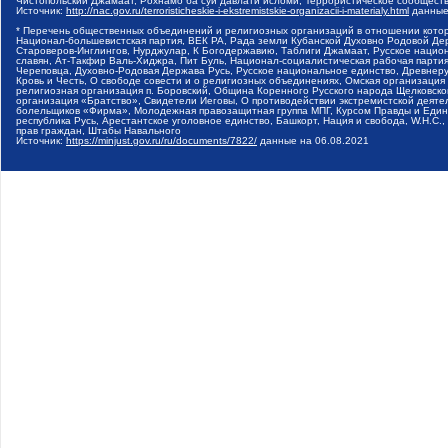
Чистопольский Джамаат, Рохнамо ба суи давлати исломи, Террористическое сообщест
Источник:
http://nac.gov.ru/terroristicheskie-i-ekstremistskie-organizacii-i-materialy.html
данные
* Перечень общественных объединений и религиозных организаций в отношении котор
Национал-большевистская партия, ВЕК РА, Рада земли Кубанской Духовно Родовой Де
Староверов-Инглингов, Нурджулар, К Богодержавию, Таблиги Джамаат, Русское наци
славян, Ат-Такфир Валь-Хиджра, Пит Буль, Национал-социалистическая рабочая парт
Череповца, Духовно-Родовая Держава Русь, Русское национальное единство, Древнер
Кровь и Честь, О свободе совести и о религиозных объединениях, Омская организаци
религиозная организация п. Боровский, Община Коренного Русского народа Щелковског
организация «Братство», Свидетели Иеговы, О противодействии экстремистской деяте
болельщиков «Фирма», Молодежная правозащитная группа МПГ, Курсом Правды и Единен
республика Русь, Арестантское уголовное единство, Башкорт, Нация и свобода, W.H.С
прав граждан, Штабы Навального
Источник:
https://minjust.gov.ru/ru/documents/7822/
данные на
06.08.2021