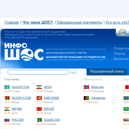
Главная
Что такое ШОС?
Официальные документы
Кто есть кто
Портал создан при финансовой поддержке
Федерального агентства по печати и массовым коммуникациям
Российской Федерации
Расширенный поиск
Участники:
Наблюдатели:
Пар
КАЗАХСТАН
ИРАН
Монголия
23:18
Астана
21:48
Тегеран
01:18
Улан-Батор
21:4
БЕЛОРУССИЯ
КИРГИЗИЯ
Афганистан
20:18
Минск
23:18
Бишкек
21:48
Кабул
22:1
ИНДИЯ
КИТАЙ
22:48
Дели
01:18
Пекин
21:1
РОССИЯ
ПАКИСТАН
21:18
Москва
22:18
Исламабад
21:1