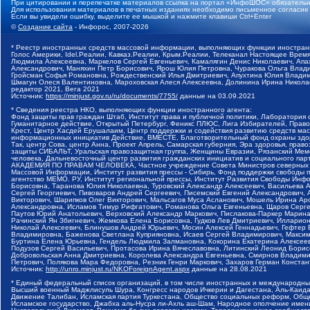
При цитировании и перепечатке материалов ссылка на портал «ИнфоШОС» обязательн
Для использования материалов в печатных изданиях необходимо письменное согласие
Если вы увидели ошибку, выделите ее мышкой и нажмите клавиши Ctrl+Enter
©
Создание сайта
- Инфорос, 2007-2026
* Реестр иностранных средств массовой информации, выполняющих функции иностранн
Голос Америки, Idel.Реалии, Кавказ.Реалии, Крым.Реалии, Телеканал Настоящее Время
Людмила Алексеевна, Маркелов Сергей Евгеньевич, Камалягин Денис Николаевич, Апах
Александрович, Маняхин Петр Борисович, Ярош Юлия Петровна, Чуракова Ольга Влади
Гройсман Софья Романовна, Рождественский Илья Дмитриевич, Апухтина Юлия Владимир
Шмагун Олеся Валентиновна, Мароховская Алеся Алексеевна, Долинина Ирина Никола
редактор 2021, Вега 2021
Источник:
https://minjust.gov.ru/ru/documents/7755/
данные на
03.09.2021
* Сведения реестра НКО, выполняющих функции иностранного агента:
Фонд защиты прав граждан Штаб, Институт права и публичной политики, Лаборатория
Гуманитарное действие, Открытый Петербург, Феникс ПЛЮС, Лига Избирателей, Правов
Крест, Центр Хасдей Ерушалаим, Центр поддержки и содействия развитию средств мас
информационных инициатив Действие, ВМЕСТЕ, Благотворительный фонд охраны здоров
Так, центр Сова, центр Анна, Проект Апрель, Самарская губерния, Эра здоровья, пр
защиты СИБАЛЬТ, Уральская правозащитная группа, Женщины Евразии, Рязанский Мемо
человека, Дальневосточный центр развития гражданских инициатив и социального пар
АКАДЕМИЯ ПО ПРАВАМ ЧЕЛОВЕКА, Частное учреждение Совета Министров северных стр
Массовой Информации, Институт развития прессы - Сибирь, Фонд поддержки свободы 
агентство МЕМО. РУ, Институт региональной прессы, Институт Развития Свободы Инф
Борисовна, Таранова Юлия Николаевна, Туровский Александр Алексеевич, Васильева 
Сергей Георгиевич, Пивоваров Андрей Сергеевич, Писемский Евгений Александрович,
Викторович, Шарипков Олег Викторович, Мальсагов Муса Асланович, Мошель Ирина Ар
Александровна, Исламов Тимур Рифгатович, Романова Ольга Евгеньевна, Щаров Серг
Паутов Юрий Анатольевич, Верховский Александр Маркович, Пислакова-Паркер Марина
Рачинский Ян Збигневич, Жемкова Елена Борисовна, Гудков Лев Дмитриевич, Иллари
Николай Алексеевич, Блинушов Андрей Юрьевич, Мосин Алексей Геннадьевич, Гефтер
Владимировна, Баженова Светлана Куприяновна, Исаев Сергей Владимирович, Максим
Буртина Елена Юрьевна, Гендель Людмила Залмановна, Кокорина Екатерина Алексеев
Подузов Сергей Васильевич, Протасова Ирина Вячеславовна, Литинский Леонид Борис
Добровольская Анна Дмитриевна, Королева Александра Евгеньевна, Смирнов Владими
Петрович, Полякова Мара Федоровна, Резник Генри Маркович, Захаров Герман Конста
Источник:
http://unro.minjust.ru/NKOForeignAgent.aspx
данные на
28.08.2021
* Единый федеральный список организаций, в том числе иностранных и международны
Высший военный Маджлисуль Шура, Конгресс народов Ичкерии и Дагестана, Аль-Каида, 
Движение Талибан, Исламская партия Туркестана, Общество социальных реформ, Общес
Исламское государство, Джабха аль-Нусра ли-Ахль аш-Шам, Народное ополчение имен