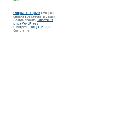
Острые козырьки
смотреть
онлайн все сезоны и серии.
Всегда свежие
новости из
мира WordPress
Смотреть
Танцы на ТНТ
бесплатно