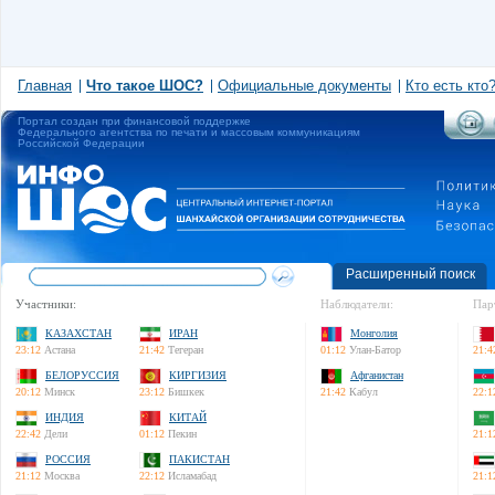
Главная
Что такое ШОС?
Официальные документы
Кто есть кто
Портал создан при финансовой поддержке
Федерального агентства по печати и массовым коммуникациям
Российской Федерации
Расширенный поиск
Участники:
Наблюдатели:
Пар
КАЗАХСТАН
ИРАН
Монголия
23:12
Астана
21:42
Тегеран
01:12
Улан-Батор
21:4
БЕЛОРУССИЯ
КИРГИЗИЯ
Афганистан
20:12
Минск
23:12
Бишкек
21:42
Кабул
22:1
ИНДИЯ
КИТАЙ
22:42
Дели
01:12
Пекин
21:1
РОССИЯ
ПАКИСТАН
21:12
Москва
22:12
Исламабад
21:1