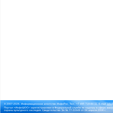
© 2007-2026, Информационное агентство ИнфоРос. Тел.: +7 495 718-84-11, E-mail:
info
Портал «ИнфоШОС» зарегистрирован в Федеральной службе по надзору в сфере массо
охраны культурного наследия. Свидетельство Эл № 77-31649 от 04 апреля 2008 г.