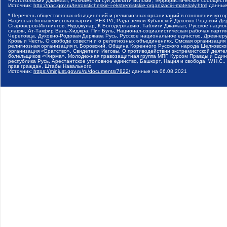
Чистопольский Джамаат, Рохнамо ба суи давлати исломи, Террористическое сообщест
Источник:
http://nac.gov.ru/terroristicheskie-i-ekstremistskie-organizacii-i-materialy.html
данные
* Перечень общественных объединений и религиозных организаций в отношении котор
Национал-большевистская партия, ВЕК РА, Рада земли Кубанской Духовно Родовой Де
Староверов-Инглингов, Нурджулар, К Богодержавию, Таблиги Джамаат, Русское наци
славян, Ат-Такфир Валь-Хиджра, Пит Буль, Национал-социалистическая рабочая парт
Череповца, Духовно-Родовая Держава Русь, Русское национальное единство, Древнер
Кровь и Честь, О свободе совести и о религиозных объединениях, Омская организаци
религиозная организация п. Боровский, Община Коренного Русского народа Щелковског
организация «Братство», Свидетели Иеговы, О противодействии экстремистской деяте
болельщиков «Фирма», Молодежная правозащитная группа МПГ, Курсом Правды и Единен
республика Русь, Арестантское уголовное единство, Башкорт, Нация и свобода, W.H.С
прав граждан, Штабы Навального
Источник:
https://minjust.gov.ru/ru/documents/7822/
данные на
06.08.2021