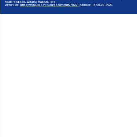
прав граждан, Штабы Навального
Источник:
https://minjust.gov.ru/ru/documents/7822/
данные на
06.08.2021