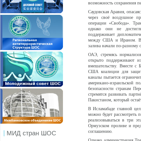
возможность сохранения п
Саудовская Аравия, опасая
через своё воздушное пр
операции «Свобода». Тр
однако они не достигл
поддерживает дипломатич
между США и Ираном. В ц
залива начали по-разному 
ОАЭ, стремясь нормализо
открыто поддерживают из
вмешательству. Вместе с 
США коалиции для защиты
каналы пытается ограничи
американо-израильской по
безопасности странам Пер
стремятся развивать парт
Пакистаном, который оста
В Исламабаде главной цел
можно будет рассмотреть п
реализовываться в три э
Ормузском проливе и пред
соглашению.
МИД стран ШОС
Однако администрация Тра