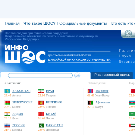
Главная
Что такое ШОС?
Официальные документы
Кто есть кто
Портал создан при финансовой поддержке
Федерального агентства по печати и массовым коммуникациям
Российской Федерации
Расширенный поиск
Участники:
Наблюдатели:
Пар
КАЗАХСТАН
ИРАН
Монголия
23:46
Астана
22:16
Тегеран
01:46
Улан-Батор
22:1
БЕЛОРУССИЯ
КИРГИЗИЯ
Афганистан
20:46
Минск
23:46
Бишкек
22:16
Кабул
22:4
ИНДИЯ
КИТАЙ
23:16
Дели
01:46
Пекин
21:4
РОССИЯ
ПАКИСТАН
21:46
Москва
22:46
Исламабад
21:4