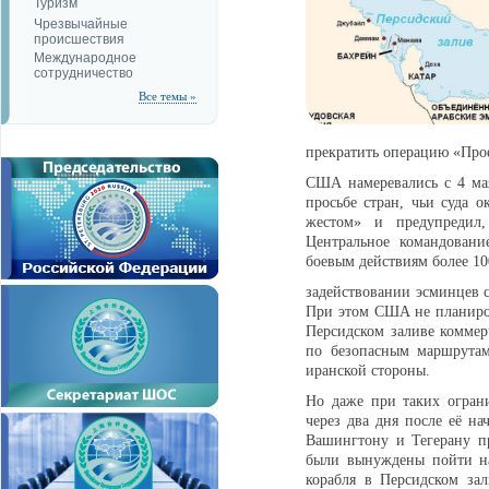
Туризм
Чрезвычайные
происшествия
Международное
сотрудничество
Все темы »
прекратить операцию «Прое
США намеревались с 4 мая
просьбе стран, чьи суда 
жестом» и предупредил,
Центральное командова
боевым действиям более 10
задействовании эсминцев 
При этом США не планиров
Персидском заливе коммер
по безопасным маршрутам
иранской стороны.
Но даже при таких огран
через два дня после её на
Вашингтону и Тегерану п
были вынуждены пойти на
корабля в Персидском за