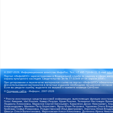
© 2007-2026, Информационное агентство ИнфоРос. Тел.: +7 495 718-84-11, E-mail:
info
Портал «ИнфоШОС» зарегистрирован в Федеральной службе по надзору в сфере массо
охраны культурного наследия. Свидетельство Эл № 77-31649 от 04 апреля 2008 г.
При цитировании и перепечатке материалов ссылка на портал «ИнфоШОС» обязательн
Для использования материалов в печатных изданиях необходимо письменное согласие
Если вы увидели ошибку, выделите ее мышкой и нажмите клавиши Ctrl+Enter
©
Создание сайта
- Инфорос, 2007-2026
* Реестр иностранных средств массовой информации, выполняющих функции иностранн
Голос Америки, Idel.Реалии, Кавказ.Реалии, Крым.Реалии, Телеканал Настоящее Время
Людмила Алексеевна, Маркелов Сергей Евгеньевич, Камалягин Денис Николаевич, Апах
Александрович, Маняхин Петр Борисович, Ярош Юлия Петровна, Чуракова Ольга Влади
Гройсман Софья Романовна, Рождественский Илья Дмитриевич, Апухтина Юлия Владимир
Шмагун Олеся Валентиновна, Мароховская Алеся Алексеевна, Долинина Ирина Никола