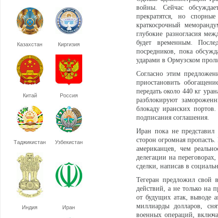
войны. Сейчас обсуждает
прекратятся, но спорны
краткосрочный меморанду
глубокие разногласия меж
будет временным. После
Казахстан
Киргизия
посредников, пока обсужд
ударами в Ормузском про
Согласно этим предложени
приостановить обогащени
передать около 440 кг ура
Китай
Россия
разблокируют заморожен
блокаду иранских портов.
подписания соглашения.
Иран пока не представил
сторон огромная пропасть.
Таджикистан
Узбекистан
американцев, чем реальн
делегации на переговорах
сделки, написав в социальн
Тегеран предложил свой 
действий, а не только на 
от будущих атак, выводе 
миллиарды долларов, сня
Индия
Иран
военных операций, включа