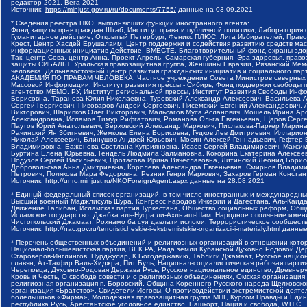
редактор 2021, Вега 2021
Источник:
https://minjust.gov.ru/ru/documents/7755/
данные на
03.09.2021
* Сведения реестра НКО, выполняющих функции иностранного агента:
Фонд защиты прав граждан Штаб, Институт права и публичной политики, Лаборатория
Гуманитарное действие, Открытый Петербург, Феникс ПЛЮС, Лига Избирателей, Правов
Крест, Центр Хасдей Ерушалаим, Центр поддержки и содействия развитию средств мас
информационных инициатив Действие, ВМЕСТЕ, Благотворительный фонд охраны здоров
Так, центр Сова, центр Анна, Проект Апрель, Самарская губерния, Эра здоровья, пр
защиты СИБАЛЬТ, Уральская правозащитная группа, Женщины Евразии, Рязанский Мемо
человека, Дальневосточный центр развития гражданских инициатив и социального пар
АКАДЕМИЯ ПО ПРАВАМ ЧЕЛОВЕКА, Частное учреждение Совета Министров северных стр
Массовой Информации, Институт развития прессы - Сибирь, Фонд поддержки свободы 
агентство МЕМО. РУ, Институт региональной прессы, Институт Развития Свободы Инф
Борисовна, Таранова Юлия Николаевна, Туровский Александр Алексеевич, Васильева 
Сергей Георгиевич, Пивоваров Андрей Сергеевич, Писемский Евгений Александрович,
Викторович, Шарипков Олег Викторович, Мальсагов Муса Асланович, Мошель Ирина Ар
Александровна, Исламов Тимур Рифгатович, Романова Ольга Евгеньевна, Щаров Серг
Паутов Юрий Анатольевич, Верховский Александр Маркович, Пислакова-Паркер Марина
Рачинский Ян Збигневич, Жемкова Елена Борисовна, Гудков Лев Дмитриевич, Иллари
Николай Алексеевич, Блинушов Андрей Юрьевич, Мосин Алексей Геннадьевич, Гефтер
Владимировна, Баженова Светлана Куприяновна, Исаев Сергей Владимирович, Максим
Буртина Елена Юрьевна, Гендель Людмила Залмановна, Кокорина Екатерина Алексеев
Подузов Сергей Васильевич, Протасова Ирина Вячеславовна, Литинский Леонид Борис
Добровольская Анна Дмитриевна, Королева Александра Евгеньевна, Смирнов Владими
Петрович, Полякова Мара Федоровна, Резник Генри Маркович, Захаров Герман Конста
Источник:
http://unro.minjust.ru/NKOForeignAgent.aspx
данные на
28.08.2021
* Единый федеральный список организаций, в том числе иностранных и международны
Высший военный Маджлисуль Шура, Конгресс народов Ичкерии и Дагестана, Аль-Каида, 
Движение Талибан, Исламская партия Туркестана, Общество социальных реформ, Общес
Исламское государство, Джабха аль-Нусра ли-Ахль аш-Шам, Народное ополчение имен
Чистопольский Джамаат, Рохнамо ба суи давлати исломи, Террористическое сообщест
Источник:
http://nac.gov.ru/terroristicheskie-i-ekstremistskie-organizacii-i-materialy.html
данные
* Перечень общественных объединений и религиозных организаций в отношении котор
Национал-большевистская партия, ВЕК РА, Рада земли Кубанской Духовно Родовой Де
Староверов-Инглингов, Нурджулар, К Богодержавию, Таблиги Джамаат, Русское наци
славян, Ат-Такфир Валь-Хиджра, Пит Буль, Национал-социалистическая рабочая парт
Череповца, Духовно-Родовая Держава Русь, Русское национальное единство, Древнер
Кровь и Честь, О свободе совести и о религиозных объединениях, Омская организаци
религиозная организация п. Боровский, Община Коренного Русского народа Щелковског
организация «Братство», Свидетели Иеговы, О противодействии экстремистской деяте
болельщиков «Фирма», Молодежная правозащитная группа МПГ, Курсом Правды и Единен
республика Русь, Арестантское уголовное единство, Башкорт, Нация и свобода, W.H.С