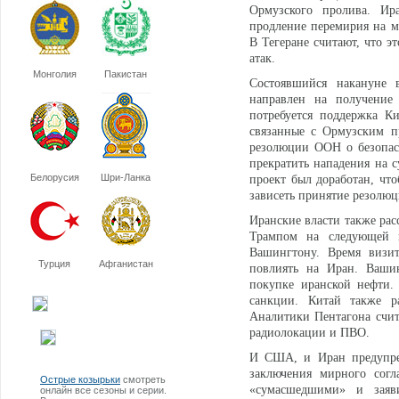
Ормузского пролива. Ир
продление перемирия на м
В Тегеране считают, что 
атак.
Монголия
Пакистан
Состоявшийся накануне
направлен на получение 
потребуется поддержка К
связанные с Ормузским п
резолюции ООН о безопас
прекратить нападения на с
Белорусия
Шри-Ланка
проект был доработан, чт
зависеть принятие резолю
Иранские власти также ра
Трампом на следующей н
Вашингтону. Время визи
Турция
Афганистан
повлиять на Иран. Ваши
покупке иранской нефти.
санкции. Китай также р
Аналитики Пентагона счит
радиолокации и ПВО.
И США, и Иран предупред
заключения мирного согл
Острые козырьки
смотреть
«сумасшедшими» и заяв
онлайн все сезоны и серии.