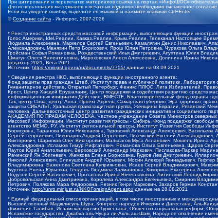
При цитировании и перепечатке материалов ссылка на портал «ИнфоШОС» обязательн
Для использования материалов в печатных изданиях необходимо письменное согласие
Если вы увидели ошибку, выделите ее мышкой и нажмите клавиши Ctrl+Enter
©
Создание сайта
- Инфорос, 2007-2026
* Реестр иностранных средств массовой информации, выполняющих функции иностранн
Голос Америки, Idel.Реалии, Кавказ.Реалии, Крым.Реалии, Телеканал Настоящее Время
Людмила Алексеевна, Маркелов Сергей Евгеньевич, Камалягин Денис Николаевич, Апах
Александрович, Маняхин Петр Борисович, Ярош Юлия Петровна, Чуракова Ольга Влади
Гройсман Софья Романовна, Рождественский Илья Дмитриевич, Апухтина Юлия Владимир
Шмагун Олеся Валентиновна, Мароховская Алеся Алексеевна, Долинина Ирина Никола
редактор 2021, Вега 2021
Источник:
https://minjust.gov.ru/ru/documents/7755/
данные на
03.09.2021
* Сведения реестра НКО, выполняющих функции иностранного агента:
Фонд защиты прав граждан Штаб, Институт права и публичной политики, Лаборатория
Гуманитарное действие, Открытый Петербург, Феникс ПЛЮС, Лига Избирателей, Правов
Крест, Центр Хасдей Ерушалаим, Центр поддержки и содействия развитию средств мас
информационных инициатив Действие, ВМЕСТЕ, Благотворительный фонд охраны здоров
Так, центр Сова, центр Анна, Проект Апрель, Самарская губерния, Эра здоровья, пр
защиты СИБАЛЬТ, Уральская правозащитная группа, Женщины Евразии, Рязанский Мемо
человека, Дальневосточный центр развития гражданских инициатив и социального пар
АКАДЕМИЯ ПО ПРАВАМ ЧЕЛОВЕКА, Частное учреждение Совета Министров северных стр
Массовой Информации, Институт развития прессы - Сибирь, Фонд поддержки свободы 
агентство МЕМО. РУ, Институт региональной прессы, Институт Развития Свободы Инф
Борисовна, Таранова Юлия Николаевна, Туровский Александр Алексеевич, Васильева 
Сергей Георгиевич, Пивоваров Андрей Сергеевич, Писемский Евгений Александрович,
Викторович, Шарипков Олег Викторович, Мальсагов Муса Асланович, Мошель Ирина Ар
Александровна, Исламов Тимур Рифгатович, Романова Ольга Евгеньевна, Щаров Серг
Паутов Юрий Анатольевич, Верховский Александр Маркович, Пислакова-Паркер Марина
Рачинский Ян Збигневич, Жемкова Елена Борисовна, Гудков Лев Дмитриевич, Иллари
Николай Алексеевич, Блинушов Андрей Юрьевич, Мосин Алексей Геннадьевич, Гефтер
Владимировна, Баженова Светлана Куприяновна, Исаев Сергей Владимирович, Максим
Буртина Елена Юрьевна, Гендель Людмила Залмановна, Кокорина Екатерина Алексеев
Подузов Сергей Васильевич, Протасова Ирина Вячеславовна, Литинский Леонид Борис
Добровольская Анна Дмитриевна, Королева Александра Евгеньевна, Смирнов Владими
Петрович, Полякова Мара Федоровна, Резник Генри Маркович, Захаров Герман Конста
Источник:
http://unro.minjust.ru/NKOForeignAgent.aspx
данные на
28.08.2021
* Единый федеральный список организаций, в том числе иностранных и международны
Высший военный Маджлисуль Шура, Конгресс народов Ичкерии и Дагестана, Аль-Каида, 
Движение Талибан, Исламская партия Туркестана, Общество социальных реформ, Общес
Исламское государство, Джабха аль-Нусра ли-Ахль аш-Шам, Народное ополчение имен