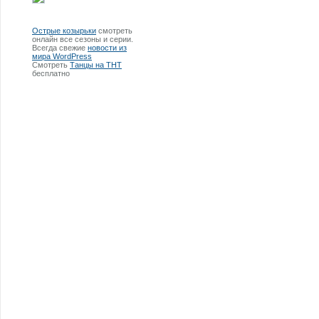
Острые козырьки
смотреть
онлайн все сезоны и серии.
Всегда свежие
новости из
мира WordPress
Смотреть
Танцы на ТНТ
бесплатно