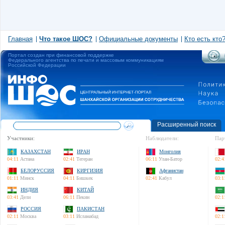
Главная
Что такое ШОС?
Официальные документы
Кто есть кто
Портал создан при финансовой поддержке
Федерального агентства по печати и массовым коммуникациям
Российской Федерации
Расширенный поиск
Участники:
Наблюдатели:
Пар
КАЗАХСТАН
ИРАН
Монголия
04:11
Астана
02:41
Тегеран
06:11
Улан-Батор
02:4
БЕЛОРУССИЯ
КИРГИЗИЯ
Афганистан
01:11
Минск
04:11
Бишкек
02:41
Кабул
03:1
ИНДИЯ
КИТАЙ
03:41
Дели
06:11
Пекин
02:1
РОССИЯ
ПАКИСТАН
02:11
Москва
03:11
Исламабад
02:1