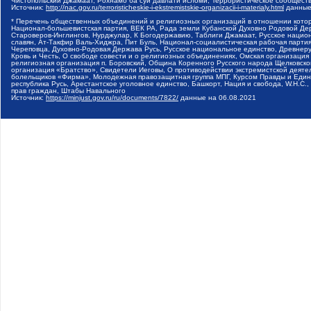
Чистопольский Джамаат, Рохнамо ба суи давлати исломи, Террористическое сообщест
Источник:
http://nac.gov.ru/terroristicheskie-i-ekstremistskie-organizacii-i-materialy.html
данные
* Перечень общественных объединений и религиозных организаций в отношении котор
Национал-большевистская партия, ВЕК РА, Рада земли Кубанской Духовно Родовой Де
Староверов-Инглингов, Нурджулар, К Богодержавию, Таблиги Джамаат, Русское наци
славян, Ат-Такфир Валь-Хиджра, Пит Буль, Национал-социалистическая рабочая парт
Череповца, Духовно-Родовая Держава Русь, Русское национальное единство, Древнер
Кровь и Честь, О свободе совести и о религиозных объединениях, Омская организаци
религиозная организация п. Боровский, Община Коренного Русского народа Щелковског
организация «Братство», Свидетели Иеговы, О противодействии экстремистской деяте
болельщиков «Фирма», Молодежная правозащитная группа МПГ, Курсом Правды и Единен
республика Русь, Арестантское уголовное единство, Башкорт, Нация и свобода, W.H.С
прав граждан, Штабы Навального
Источник:
https://minjust.gov.ru/ru/documents/7822/
данные на
06.08.2021