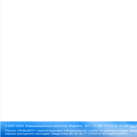
© 2007-2026, Информационное агентство ИнфоРос. Тел.: +7 495 718-84-11, E-mail:
info
Портал «ИнфоШОС» зарегистрирован в Федеральной службе по надзору в сфере массо
охраны культурного наследия. Свидетельство Эл № 77-31649 от 04 апреля 2008 г.