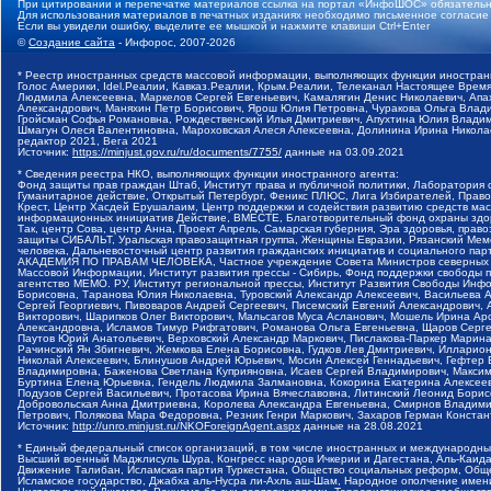
При цитировании и перепечатке материалов ссылка на портал «ИнфоШОС» обязательн
Для использования материалов в печатных изданиях необходимо письменное согласие
Если вы увидели ошибку, выделите ее мышкой и нажмите клавиши Ctrl+Enter
©
Создание сайта
- Инфорос, 2007-2026
* Реестр иностранных средств массовой информации, выполняющих функции иностранн
Голос Америки, Idel.Реалии, Кавказ.Реалии, Крым.Реалии, Телеканал Настоящее Время
Людмила Алексеевна, Маркелов Сергей Евгеньевич, Камалягин Денис Николаевич, Апах
Александрович, Маняхин Петр Борисович, Ярош Юлия Петровна, Чуракова Ольга Влади
Гройсман Софья Романовна, Рождественский Илья Дмитриевич, Апухтина Юлия Владимир
Шмагун Олеся Валентиновна, Мароховская Алеся Алексеевна, Долинина Ирина Никола
редактор 2021, Вега 2021
Источник:
https://minjust.gov.ru/ru/documents/7755/
данные на
03.09.2021
* Сведения реестра НКО, выполняющих функции иностранного агента:
Фонд защиты прав граждан Штаб, Институт права и публичной политики, Лаборатория
Гуманитарное действие, Открытый Петербург, Феникс ПЛЮС, Лига Избирателей, Правов
Крест, Центр Хасдей Ерушалаим, Центр поддержки и содействия развитию средств мас
информационных инициатив Действие, ВМЕСТЕ, Благотворительный фонд охраны здоров
Так, центр Сова, центр Анна, Проект Апрель, Самарская губерния, Эра здоровья, пр
защиты СИБАЛЬТ, Уральская правозащитная группа, Женщины Евразии, Рязанский Мемо
человека, Дальневосточный центр развития гражданских инициатив и социального пар
АКАДЕМИЯ ПО ПРАВАМ ЧЕЛОВЕКА, Частное учреждение Совета Министров северных стр
Массовой Информации, Институт развития прессы - Сибирь, Фонд поддержки свободы 
агентство МЕМО. РУ, Институт региональной прессы, Институт Развития Свободы Инф
Борисовна, Таранова Юлия Николаевна, Туровский Александр Алексеевич, Васильева 
Сергей Георгиевич, Пивоваров Андрей Сергеевич, Писемский Евгений Александрович,
Викторович, Шарипков Олег Викторович, Мальсагов Муса Асланович, Мошель Ирина Ар
Александровна, Исламов Тимур Рифгатович, Романова Ольга Евгеньевна, Щаров Серг
Паутов Юрий Анатольевич, Верховский Александр Маркович, Пислакова-Паркер Марина
Рачинский Ян Збигневич, Жемкова Елена Борисовна, Гудков Лев Дмитриевич, Иллари
Николай Алексеевич, Блинушов Андрей Юрьевич, Мосин Алексей Геннадьевич, Гефтер
Владимировна, Баженова Светлана Куприяновна, Исаев Сергей Владимирович, Максим
Буртина Елена Юрьевна, Гендель Людмила Залмановна, Кокорина Екатерина Алексеев
Подузов Сергей Васильевич, Протасова Ирина Вячеславовна, Литинский Леонид Борис
Добровольская Анна Дмитриевна, Королева Александра Евгеньевна, Смирнов Владими
Петрович, Полякова Мара Федоровна, Резник Генри Маркович, Захаров Герман Конста
Источник:
http://unro.minjust.ru/NKOForeignAgent.aspx
данные на
28.08.2021
* Единый федеральный список организаций, в том числе иностранных и международны
Высший военный Маджлисуль Шура, Конгресс народов Ичкерии и Дагестана, Аль-Каида, 
Движение Талибан, Исламская партия Туркестана, Общество социальных реформ, Общес
Исламское государство, Джабха аль-Нусра ли-Ахль аш-Шам, Народное ополчение имен