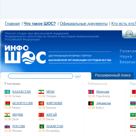
Главная
Что такое ШОС?
Официальные документы
Кто есть кто
Портал создан при финансовой поддержке
Федерального агентства по печати и массовым коммуникациям
Российской Федерации
Расширенный поиск
Участники:
Наблюдатели:
Пар
КАЗАХСТАН
ИРАН
Монголия
16:30
Астана
15:00
Тегеран
18:30
Улан-Батор
15:0
БЕЛОРУССИЯ
КИРГИЗИЯ
Афганистан
13:30
Минск
16:30
Бишкек
15:00
Кабул
15:3
ИНДИЯ
КИТАЙ
16:00
Дели
18:30
Пекин
14:3
РОССИЯ
ПАКИСТАН
14:30
Москва
15:30
Исламабад
14:3