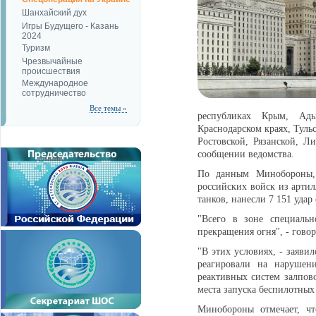
Шанхайский дух
Игры Будущего - Казань
2024
Туризм
Чрезвычайные
происшествия
Международное
сотрудничество
Все темы »
республиках Крым, Ады
Краснодарском краях, Туль
Ростовской, Рязанской, Ли
сообщении ведомства.
По данным Минобороны,
российских войск из артил
танков, нанесли 7 151 уда
"Всего в зоне специаль
прекращения огня", - гово
"В этих условиях, - заяви
реагировали на нарушен
реактивных систем залпов
места запуска беспилотных
Минобороны отмечает, чт