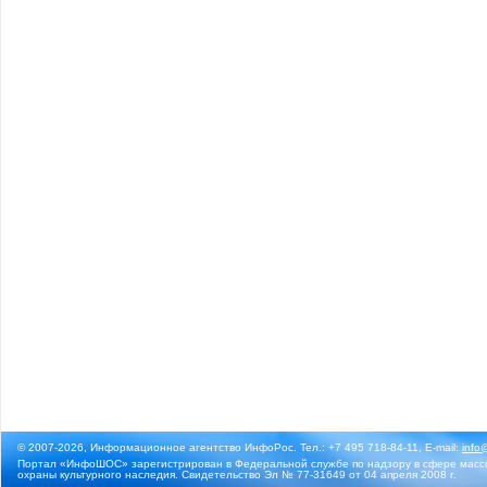
© 2007-2026, Информационное агентство ИнфоРос. Тел.: +7 495 718-84-11, E-mail:
info
Портал «ИнфоШОС» зарегистрирован в Федеральной службе по надзору в сфере массо
охраны культурного наследия. Свидетельство Эл № 77-31649 от 04 апреля 2008 г.