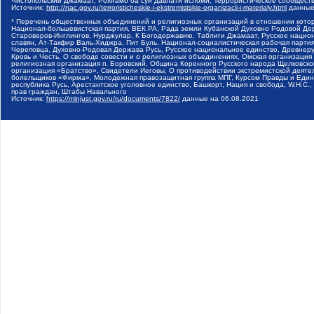
Чистопольский Джамаат, Рохнамо ба суи давлати исломи, Террористическое сообщест
Источник:
http://nac.gov.ru/terroristicheskie-i-ekstremistskie-organizacii-i-materialy.html
данные
* Перечень общественных объединений и религиозных организаций в отношении котор
Национал-большевистская партия, ВЕК РА, Рада земли Кубанской Духовно Родовой Де
Староверов-Инглингов, Нурджулар, К Богодержавию, Таблиги Джамаат, Русское наци
славян, Ат-Такфир Валь-Хиджра, Пит Буль, Национал-социалистическая рабочая парт
Череповца, Духовно-Родовая Держава Русь, Русское национальное единство, Древнер
Кровь и Честь, О свободе совести и о религиозных объединениях, Омская организаци
религиозная организация п. Боровский, Община Коренного Русского народа Щелковског
организация «Братство», Свидетели Иеговы, О противодействии экстремистской деяте
болельщиков «Фирма», Молодежная правозащитная группа МПГ, Курсом Правды и Единен
республика Русь, Арестантское уголовное единство, Башкорт, Нация и свобода, W.H.С
прав граждан, Штабы Навального
Источник:
https://minjust.gov.ru/ru/documents/7822/
данные на
06.08.2021