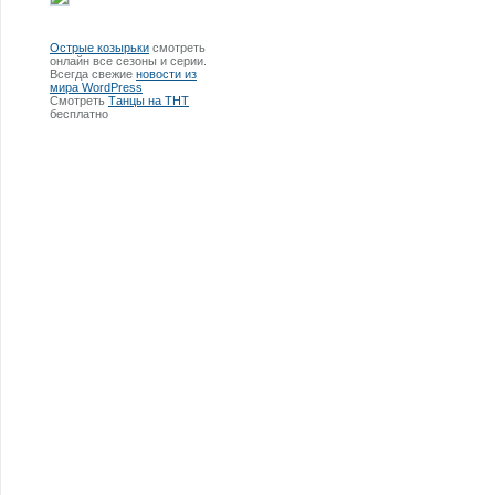
Острые козырьки
смотреть
онлайн все сезоны и серии.
Всегда свежие
новости из
мира WordPress
Смотреть
Танцы на ТНТ
бесплатно