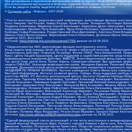
При цитировании и перепечатке материалов ссылка на портал «ИнфоШОС» обязательн
Для использования материалов в печатных изданиях необходимо письменное согласие
Если вы увидели ошибку, выделите ее мышкой и нажмите клавиши Ctrl+Enter
©
Создание сайта
- Инфорос, 2007-2026
* Реестр иностранных средств массовой информации, выполняющих функции иностранн
Голос Америки, Idel.Реалии, Кавказ.Реалии, Крым.Реалии, Телеканал Настоящее Время
Людмила Алексеевна, Маркелов Сергей Евгеньевич, Камалягин Денис Николаевич, Апах
Александрович, Маняхин Петр Борисович, Ярош Юлия Петровна, Чуракова Ольга Влади
Гройсман Софья Романовна, Рождественский Илья Дмитриевич, Апухтина Юлия Владимир
Шмагун Олеся Валентиновна, Мароховская Алеся Алексеевна, Долинина Ирина Никола
редактор 2021, Вега 2021
Источник:
https://minjust.gov.ru/ru/documents/7755/
данные на
03.09.2021
* Сведения реестра НКО, выполняющих функции иностранного агента:
Фонд защиты прав граждан Штаб, Институт права и публичной политики, Лаборатория
Гуманитарное действие, Открытый Петербург, Феникс ПЛЮС, Лига Избирателей, Правов
Крест, Центр Хасдей Ерушалаим, Центр поддержки и содействия развитию средств мас
информационных инициатив Действие, ВМЕСТЕ, Благотворительный фонд охраны здоров
Так, центр Сова, центр Анна, Проект Апрель, Самарская губерния, Эра здоровья, пр
защиты СИБАЛЬТ, Уральская правозащитная группа, Женщины Евразии, Рязанский Мемо
человека, Дальневосточный центр развития гражданских инициатив и социального пар
АКАДЕМИЯ ПО ПРАВАМ ЧЕЛОВЕКА, Частное учреждение Совета Министров северных стр
Массовой Информации, Институт развития прессы - Сибирь, Фонд поддержки свободы 
агентство МЕМО. РУ, Институт региональной прессы, Институт Развития Свободы Инф
Борисовна, Таранова Юлия Николаевна, Туровский Александр Алексеевич, Васильева 
Сергей Георгиевич, Пивоваров Андрей Сергеевич, Писемский Евгений Александрович,
Викторович, Шарипков Олег Викторович, Мальсагов Муса Асланович, Мошель Ирина Ар
Александровна, Исламов Тимур Рифгатович, Романова Ольга Евгеньевна, Щаров Серг
Паутов Юрий Анатольевич, Верховский Александр Маркович, Пислакова-Паркер Марина
Рачинский Ян Збигневич, Жемкова Елена Борисовна, Гудков Лев Дмитриевич, Иллари
Николай Алексеевич, Блинушов Андрей Юрьевич, Мосин Алексей Геннадьевич, Гефтер
Владимировна, Баженова Светлана Куприяновна, Исаев Сергей Владимирович, Максим
Буртина Елена Юрьевна, Гендель Людмила Залмановна, Кокорина Екатерина Алексеев
Подузов Сергей Васильевич, Протасова Ирина Вячеславовна, Литинский Леонид Борис
Добровольская Анна Дмитриевна, Королева Александра Евгеньевна, Смирнов Владими
Петрович, Полякова Мара Федоровна, Резник Генри Маркович, Захаров Герман Конста
Источник:
http://unro.minjust.ru/NKOForeignAgent.aspx
данные на
28.08.2021
* Единый федеральный список организаций, в том числе иностранных и международны
Высший военный Маджлисуль Шура, Конгресс народов Ичкерии и Дагестана, Аль-Каида, 
Движение Талибан, Исламская партия Туркестана, Общество социальных реформ, Общес
Исламское государство, Джабха аль-Нусра ли-Ахль аш-Шам, Народное ополчение имен