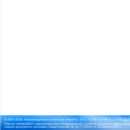
© 2007-2026, Информационное агентство ИнфоРос. Тел.: +7 495 718-84-11, E-mail:
info
Портал «ИнфоШОС» зарегистрирован в Федеральной службе по надзору в сфере массо
охраны культурного наследия. Свидетельство Эл № 77-31649 от 04 апреля 2008 г.