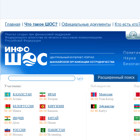
Главная
Что такое ШОС?
Официальные документы
Кто есть кто
Портал создан при финансовой поддержке
Федерального агентства по печати и массовым коммуникациям
Российской Федерации
Расширенный поиск
Участники:
Наблюдатели:
Пар
КАЗАХСТАН
ИРАН
Монголия
04:10
Астана
02:40
Тегеран
06:10
Улан-Батор
02:4
БЕЛОРУССИЯ
КИРГИЗИЯ
Афганистан
01:10
Минск
04:10
Бишкек
02:40
Кабул
03:1
ИНДИЯ
КИТАЙ
03:40
Дели
06:10
Пекин
02:1
РОССИЯ
ПАКИСТАН
02:10
Москва
03:10
Исламабад
02:1