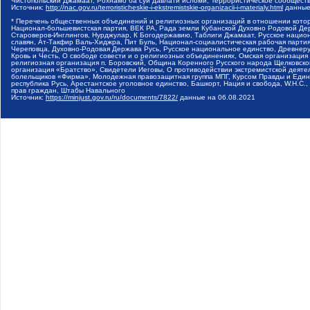
Чистопольский Джамаат, Рохнамо ба суи давлати исломи, Террористическое сообщест
Источник:
http://nac.gov.ru/terroristicheskie-i-ekstremistskie-organizacii-i-materialy.html
данные
* Перечень общественных объединений и религиозных организаций в отношении котор
Национал-большевистская партия, ВЕК РА, Рада земли Кубанской Духовно Родовой Де
Староверов-Инглингов, Нурджулар, К Богодержавию, Таблиги Джамаат, Русское наци
славян, Ат-Такфир Валь-Хиджра, Пит Буль, Национал-социалистическая рабочая парт
Череповца, Духовно-Родовая Держава Русь, Русское национальное единство, Древнер
Кровь и Честь, О свободе совести и о религиозных объединениях, Омская организаци
религиозная организация п. Боровский, Община Коренного Русского народа Щелковског
организация «Братство», Свидетели Иеговы, О противодействии экстремистской деяте
болельщиков «Фирма», Молодежная правозащитная группа МПГ, Курсом Правды и Единен
республика Русь, Арестантское уголовное единство, Башкорт, Нация и свобода, W.H.С
прав граждан, Штабы Навального
Источник:
https://minjust.gov.ru/ru/documents/7822/
данные на
06.08.2021