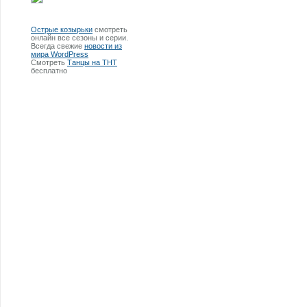
Острые козырьки
смотреть
онлайн все сезоны и серии.
Всегда свежие
новости из
мира WordPress
Смотреть
Танцы на ТНТ
бесплатно