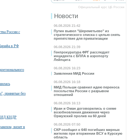
Официальный курс ЦБ России
Новости
06.08.2026 21:42
Путин вывел "Шереметьево" из
тва России с
стратегического списка с целью снять
препятствие для приватизации
Шарифа в РФ
06.08.2026 21:39
Генпрокуратура ФРГ расследует
инцидента с БПЛА в аэропорту
Лейпцига
06.08.2026 16:23
жрегионального
Заявления МИД России
06.08.2026 16:18
шилась
МИД Польши сравнил идею переноса
посольства России с разрывом
", принятые без
отношений
06.08.2026 16:13
Иран и Оман договорились о схеме
возобновления движения через
Ормузский пролив на 60 дней
й МИД КНДР
06.08.2026 07:50
Трампом, визит в
СКР сообщил о 640 погибших мирных
жителях при вторжении ВСУ в Курскую
область