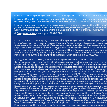
© 2007-2026, Информационное агентство ИнфоРос. Тел.: +7 495 718-84-11, E-
Портал «ИнфоШОС» зарегистрирован в Федеральной службе по надзору в сфе
охраны культурного наследия. Свидетельство Эл № 77-31649 от 04 апреля 200
При цитировании и перепечатке материалов ссылка на портал «ИнфоШОС» об
Для использования материалов в печатных изданиях необходимо письменное 
Если вы увидели ошибку, выделите ее мышкой и нажмите клавиши Ctrl+Enter
©
Создание сайта
- Инфорос, 2007-2026
* Реестр иностранных средств массовой информации, выполняющих функции 
Голос Америки, Idel.Реалии, Кавказ.Реалии, Крым.Реалии, Телеканал Настоя
Алексеевна, Маркелов Сергей Евгеньевич, Камалягин Денис Николаевич, Апах
Борисович, Ярош Юлия Петровна, Чуракова Ольга Владимировна, Железнова М
Рождественский Илья Дмитриевич, Апухтина Юлия Владимировна, Постернак Ал
Алеся Алексеевна, Долинина Ирина Николаевна, Шлейнов Роман Юрьевич, Ани
Источник:
https://minjust.gov.ru/ru/documents/7755/
данные на
03.09.2021
* Сведения реестра НКО, выполняющих функции иностранного агента:
Фонд защиты прав граждан Штаб, Институт права и публичной политики, Лаб
Открытый Петербург, Феникс ПЛЮС, Лига Избирателей, Правовая инициатива, 
Центр поддержки и содействия развитию средств массовой информации, Горя
Благотворительный фонд охраны здоровья и защиты прав граждан, Благотвори
губерния, Эра здоровья, правозащитное общество Мемориал, Аналитический 
Рязанский Мемориал, Екатеринбургское общество МЕМОРИАЛ, Институт прав ч
партнерства, Пермский региональный правозащитный центр, Гражданское де
Центр развития некоммерческих организаций, Гражданское содействие, Цент
контроль, Человек и Закон, Общественная комиссия по сохранению наследия
Общественный вердикт, Евразийская антимонопольная ассоциация, Чанышева 
Валерьевна, Бурдина Юлия Владимировна, Бойко Анатолий Николаевич, Гусев
Бекханович, Шевченко Дмитрий Александрович, Жданов Иван Юрьевич, Рубано
Каргалицкий Борис Юльевич, Созаев Валерий Валерьевич, Исакова Ирина Ал
Людевиг Марина Зариевна, Федотова Галина Анатольевна, Паутов Юрий Анато
Николаевна, Золотарева Екатерина Александровна, Рачинский Ян Збигневич
Анатольевич, Щур Татьяна Михайловна, Щур Николай Алексеевич, Блинушов 
Дмитриевна, Вититинова Елена Владимировна, Баженова Светлана Куприяновн
Елена Владимировна, Буртина Елена Юрьевна, Гендель Людмила Залмановна,
Владимировна, Подузов Сергей Васильевич, Протасова Ирина Вячеславовна, 