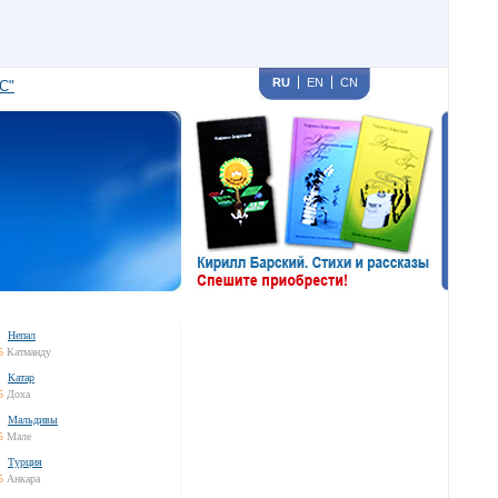
RU
EN
CN
С"
Непал
5
Катманду
Катар
5
Доха
Мальдивы
5
Мале
Турция
5
Анкара