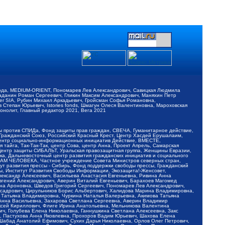
обода, MEDIUM-ORIENT, Пономарев Лев Александрович, Савицкая Людмила
Баданин Роман Сергеевич, Гликин Максим Александрович, Маняхин Петр
er SIA, Рубин Михаил Аркадьевич, Гройсман Софья Романовна,
Степан Юрьевич, Istories fonds, Шмагун Олеся Валентиновна, Мароховская
нолит, Главный редактор 2021, Вега 2021
Мы против СПИДа, Фонд защиты прав граждан, СВЕЧА, Гуманитарное действие,
 Гражданский Союз, Российский Красный Крест, Центр Хасдей Ерушалаим,
 Центр социально-информационных инициатив Действие, ВМЕСТЕ,
айга, Так-Так-Так, центр Сова, центр Анна, Проект Апрель, Самарская
Центр защиты СИБАЛЬТ, Уральская правозащитная группа, Женщины Евразии,
ка, Дальневосточный центр развития гражданских инициатив и социального
АВАМ ЧЕЛОВЕКА, Частное учреждение Совета Министров северных стран,
т развития прессы - Сибирь, Фонд поддержки свободы прессы, Гражданский
ы, Институт Развития Свободы Информации, Экозащита!-Женсовет,
ександр Алексеевич, Васильева Анастасия Евгеньевна, Ривина Анна
вгений Александрович, Аверин Виталий Евгеньевич, Барахоев Магомед
на Ароновна, Шведов Григорий Сергеевич, Пономарев Лев Александрович,
ксадрович, Цирульников Борис Альбертович, Халидова Марина Владимировна,
 Татьяна Владимировна, Чуркина Наталья Валерьевна, Акимова Татьяна
 Анна Васильевна, Захарова Светлана Сергеевна, Аверин Владимир
ксей Кириллович, Флиге Ирина Анатольевна, Мельникова Валентина
, Голубева Елена Николаевна, Ганнушкина Светлана Алексеевна, Закс
, Пастухова Анна Яковлевна, Прохоров Вадим Юрьевич, Шахова Елена
 Шабад Анатолий Ефимович, Сухих Дарья Николаевна, Орлов Олег Петрович,