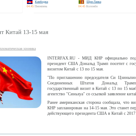
Камбоджа
Шри-Ланка
04:45
Пномпень
04:45
Коломбо
т Китай 13-15 мая
пломатическая хроника
INTERFAX.RU - МИД КНР официально подт
президент США Дональд Трамп посетит с гос
визитом Китай с 13 по 15 мая.
"По приглашению председателя Си Цзиньпин
Соединенных Штатов Дональд Трам
государственный визит в Китай с 13 по 15 мая
агентство "Синьхуа" со ссылкой заявление кит
Ранее американская сторона сообщала, что в
КНР запланирован на 14-15 мая. Это станет пе
действующего президента США в Китай с 2017 