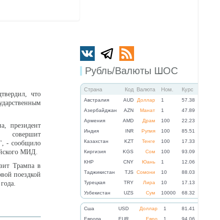
Рубль/Валюты ШОС
Страна
Код
Валюта
Ном.
Курс
вердил, что
Австралия
AUD
Доллар
1
57.38
ударственным
Азербайджан
AZN
Манат
1
47.89
Армения
AMD
Драм
100
22.23
а, президент
Индия
INR
Рупия
100
85.51
п совершит
Казахстан
KZT
Тенге
100
17.33
", - сообщило
айского МИД.
Киргизия
KGS
Сом
100
93.09
КНР
CNY
Юань
1
12.06
изит Трампа в
Таджикистан
TJS
Сомони
10
88.03
рвой поездкой
года.
Турецкая
TRY
Лира
10
17.13
Узбекистан
UZS
Сум
10000
68.32
Cша
USD
Доллар
1
81.41
Eвропа
EUR
Евро
1
94.06