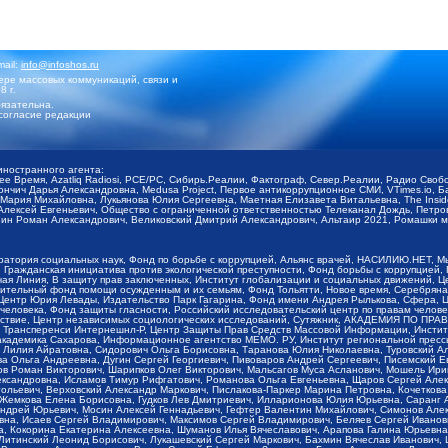
mail:
info@infoshos.ru
ре массовых коммуникаций, связи и
8 г.
язательна.
согласие редакции
иностранного агента:
щее Время, Azatliq Radiosi, PCE/PC, Сибирь.Реалии, Фактограф, Север.Реалии, Радио Св
ончич Дарья Александровна, Medusa Project, Первое антикоррупционное СМИ, VTimes.io, 
ария Михайловна, Лукьянова Юлия Сергеевна, Маетная Елизавета Витальевна, The Insid
ексей Евгеньевич, Общество с ограниченной ответственностью Телеканал Дождь, Петров 
н Роман Александрович, Великовский Дмитрий Александрович, Альтаир 2021, Ромашки мо
оратория социальных наук, Фонд по борьбе с коррупцией, Альянс врачей, НАСИЛИЮ.НЕТ, 
Гражданская инициатива против экологической преступности, Фонд борьбы с коррупцией,
чая Линия, В защиту прав заключенных, Институт глобализации и социальных движений,
тельный фонд помощи осужденным и их семьям, Фонд Тольятти, Новое время, Серебряная т
Центр Юрия Левады, Издательство Парк Гагарина, Фонд имени Андрея Рылькова, Сфера, 
еловека, Фонд защиты гласности, Российский исследовательский центр по правам челове
йствие, Центр независимых социологических исследований, Сутяжник, АКАДЕМИЯ ПО ПР
р Трансперенси Интернешнл-Р, Центр Защиты Прав Средств Массовой Информации, Институ
 академика Сахарова, Информационное агентство МЕМО. РУ, Институт региональной пресс
Лилия Айратовна, Сидорович Ольга Борисовна, Таранова Юлия Николаевна, Туровский Ал
а Ольга Андреевна, Дугин Сергей Георгиевич, Пивоваров Андрей Сергеевич, Писемский Е
в Роман Викторович, Шарипков Олег Викторович, Мальсагов Муса Асланович, Мошель Ири
ександровна, Исламов Тимур Рифгатович, Романова Ольга Евгеньевна, Щаров Сергей Але
льевич, Верховский Александр Маркович, Пислакова-Паркер Марина Петровна, Кочеткова
, Жемкова Елена Борисовна, Гудков Лев Дмитриевич, Илларионова Юлия Юрьевна, Саранг
Андрей Юрьевич, Мосин Алексей Геннадьевич, Гефтер Валентин Михайлович, Симонов Але
а, Исаев Сергей Владимирович, Максимов Сергей Владимирович, Беляев Сергей Иванович
 Кокорина Екатерина Алексеевна, Шуманов Илья Вячеславович, Арапова Галина Юрьевна
Литинский Леонид Борисович, Лукашевский Сергей Маркович, Бахмин Вячеслав Иванович,