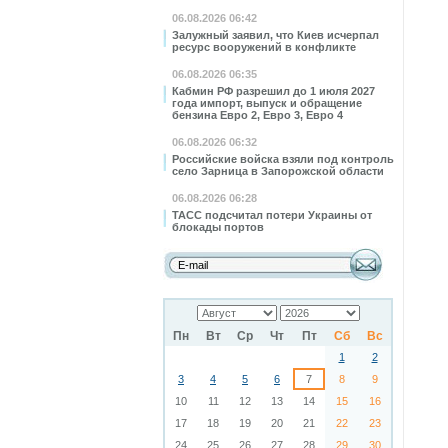
06.08.2026 06:42
Залужный заявил, что Киев исчерпал
ресурс вооружений в конфликте
06.08.2026 06:35
Кабмин РФ разрешил до 1 июля 2027
года импорт, выпуск и обращение
бензина Евро 2, Евро 3, Евро 4
06.08.2026 06:32
Российские войска взяли под контроль
село Зарница в Запорожской области
06.08.2026 06:28
ТАСС подсчитал потери Украины от
блокады портов
Пн
Вт
Ср
Чт
Пт
Сб
Вс
1
2
3
4
5
6
7
8
9
10
11
12
13
14
15
16
17
18
19
20
21
22
23
24
25
26
27
28
29
30