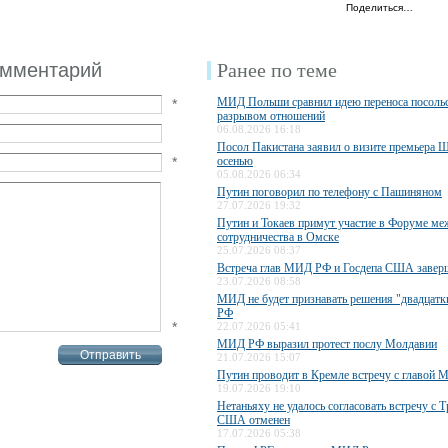
Поделиться…
омментарий
Ранее по теме
МИД Польши сравнил идею переноса посольс
*
разрывом отношений
06.08.2026 16:18
Посол Пакистана заявил о визите премьера 
*
осенью
05.08.2026 06:34
Путин поговорил по телефону с Пашиняном
27.07.2026 19:32
Путин и Токаев примут участие в Форуме ме
сотрудничества в Омске
25.07.2026 08:37
Встреча глав МИД РФ и Госдепа США завер
23.07.2026 08:58
МИД не будет признавать решения "двадцатки
РФ
*
22.07.2026 05:41
МИД РФ выразил протест послу Молдавии
21.07.2026 15:07
Путин проводит в Кремле встречу с главо
19.07.2026 19:10
Нетаньяху не удалось согласовать встречу с 
США отменен
17.07.2026 05:38