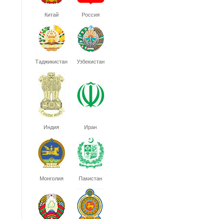
Китай
Россия
Таджикистан
Узбекистан
Индия
Иран
Монголия
Пакистан