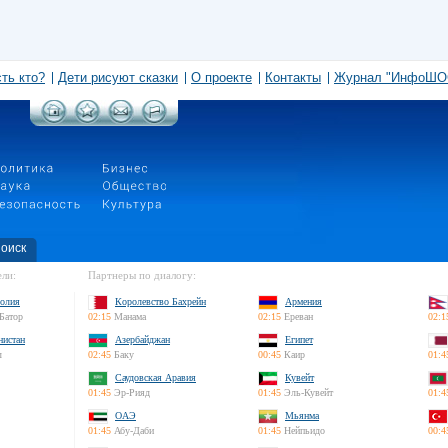
сть кто?
Дети рисуют сказки
О проекте
Контакты
Журнал "ИнфоШО
оиск
ли:
Партнеры по диалогу:
олия
Королевство Бахрейн
Армения
Батор
02:15
Манама
02:15
Ереван
02:1
нистан
Азербайджан
Египет
л
02:45
Баку
00:45
Каир
01:4
Саудовская Аравия
Кувейт
01:45
Эр-Рияд
01:45
Эль-Кувейт
01:4
ОАЭ
Мьянма
01:45
Абу-Даби
01:45
Нейпьидо
00:4