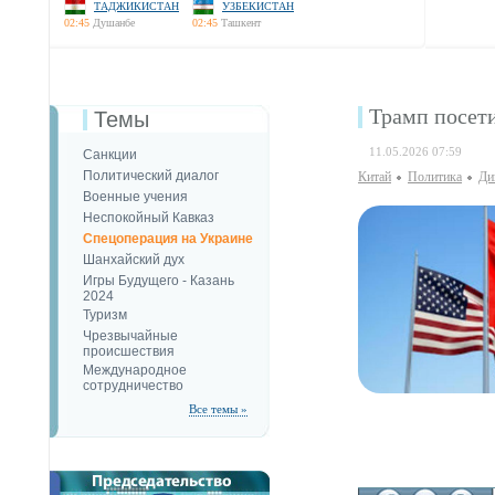
ТАДЖИКИСТАН
УЗБЕКИСТАН
02:45
Душанбе
02:45
Ташкент
Трамп посети
Темы
11.05.2026 07:59
Санкции
Политический диалог
Китай
Политика
Ди
Военные учения
Неспокойный Кавказ
Спецоперация на Украине
Шанхайский дух
Игры Будущего - Казань
2024
Туризм
Чрезвычайные
происшествия
Международное
сотрудничество
Все темы »