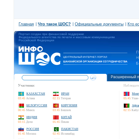
Главная
Что такое ШОС?
Официальные документы
Кто е
Портал создан при финансовой поддержке
Федерального агентства по печати и массовым коммуникациям
Российской Федерации
Расширенный п
Участники:
Наблюдате
КАЗАХСТАН
ИРАН
Монг
03:45
Астана
02:15
Тегеран
05:45
Улан-
БЕЛОРУССИЯ
КИРГИЗИЯ
Афга
00:45
Минск
03:45
Бишкек
02:15
Кабу
ИНДИЯ
КИТАЙ
03:15
Дели
05:45
Пекин
РОССИЯ
ПАКИСТАН
01:45
Москва
02:45
Исламабад