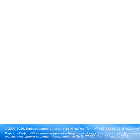
© 2007-2026, Информационное агентство ИнфоРос. Тел.: +7 495 718-84-11, E-mail:
info
Портал «ИнфоШОС» зарегистрирован в Федеральной службе по надзору в сфере массо
охраны культурного наследия. Свидетельство Эл № 77-31649 от 04 апреля 2008 г.