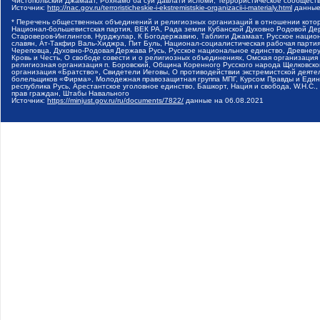
Чистопольский Джамаат, Рохнамо ба суи давлати исломи, Террористическое сообщест
Источник:
http://nac.gov.ru/terroristicheskie-i-ekstremistskie-organizacii-i-materialy.html
данные
* Перечень общественных объединений и религиозных организаций в отношении котор
Национал-большевистская партия, ВЕК РА, Рада земли Кубанской Духовно Родовой Де
Староверов-Инглингов, Нурджулар, К Богодержавию, Таблиги Джамаат, Русское наци
славян, Ат-Такфир Валь-Хиджра, Пит Буль, Национал-социалистическая рабочая парт
Череповца, Духовно-Родовая Держава Русь, Русское национальное единство, Древнер
Кровь и Честь, О свободе совести и о религиозных объединениях, Омская организаци
религиозная организация п. Боровский, Община Коренного Русского народа Щелковског
организация «Братство», Свидетели Иеговы, О противодействии экстремистской деяте
болельщиков «Фирма», Молодежная правозащитная группа МПГ, Курсом Правды и Единен
республика Русь, Арестантское уголовное единство, Башкорт, Нация и свобода, W.H.С
прав граждан, Штабы Навального
Источник:
https://minjust.gov.ru/ru/documents/7822/
данные на
06.08.2021