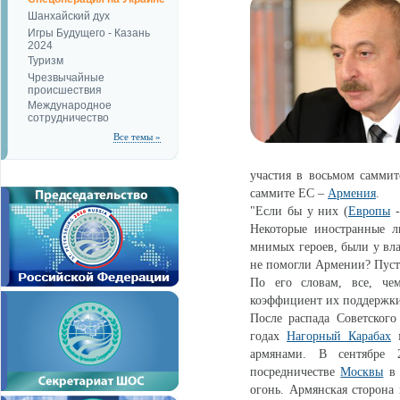
Шанхайский дух
Игры Будущего - Казань
2024
Туризм
Чрезвычайные
происшествия
Международное
сотрудничество
Все темы »
участия в восьмом саммит
саммите ЕС –
Армения
.
"Если бы у них (
Европы
-
Некоторые иностранные л
мнимых героев, были у вла
не помогли Армении? Пусто
По его словам, все, че
коэффициент их поддержки 
После распада Советског
годах
Нагорный Карабах
м
армянами. В сентябре 
посредничестве
Москвы
в 
огонь. Армянская сторона 