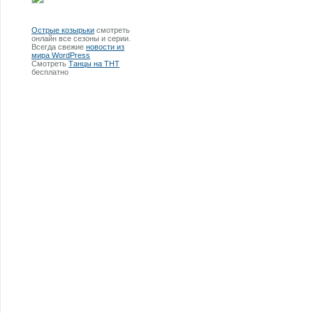
Острые козырьки
смотреть
онлайн все сезоны и серии.
Всегда свежие
новости из
мира WordPress
Смотреть
Танцы на ТНТ
бесплатно