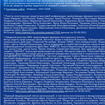
При цитировании и перепечатке материалов ссылка на портал «ИнфоШОС» обязательн
Для использования материалов в печатных изданиях необходимо письменное согласие
Если вы увидели ошибку, выделите ее мышкой и нажмите клавиши Ctrl+Enter
©
Создание сайта
- Инфорос, 2007-2026
* Реестр иностранных средств массовой информации, выполняющих функции иностранн
Голос Америки, Idel.Реалии, Кавказ.Реалии, Крым.Реалии, Телеканал Настоящее Время
Людмила Алексеевна, Маркелов Сергей Евгеньевич, Камалягин Денис Николаевич, Апах
Александрович, Маняхин Петр Борисович, Ярош Юлия Петровна, Чуракова Ольга Влади
Гройсман Софья Романовна, Рождественский Илья Дмитриевич, Апухтина Юлия Владимир
Шмагун Олеся Валентиновна, Мароховская Алеся Алексеевна, Долинина Ирина Никола
редактор 2021, Вега 2021
Источник:
https://minjust.gov.ru/ru/documents/7755/
данные на
03.09.2021
* Сведения реестра НКО, выполняющих функции иностранного агента:
Фонд защиты прав граждан Штаб, Институт права и публичной политики, Лаборатория
Гуманитарное действие, Открытый Петербург, Феникс ПЛЮС, Лига Избирателей, Правов
Крест, Центр Хасдей Ерушалаим, Центр поддержки и содействия развитию средств мас
информационных инициатив Действие, ВМЕСТЕ, Благотворительный фонд охраны здоров
Так, центр Сова, центр Анна, Проект Апрель, Самарская губерния, Эра здоровья, пр
защиты СИБАЛЬТ, Уральская правозащитная группа, Женщины Евразии, Рязанский Мемо
человека, Дальневосточный центр развития гражданских инициатив и социального пар
АКАДЕМИЯ ПО ПРАВАМ ЧЕЛОВЕКА, Частное учреждение Совета Министров северных стр
Массовой Информации, Институт развития прессы - Сибирь, Фонд поддержки свободы 
агентство МЕМО. РУ, Институт региональной прессы, Институт Развития Свободы Инф
Борисовна, Таранова Юлия Николаевна, Туровский Александр Алексеевич, Васильева 
Сергей Георгиевич, Пивоваров Андрей Сергеевич, Писемский Евгений Александрович,
Викторович, Шарипков Олег Викторович, Мальсагов Муса Асланович, Мошель Ирина Ар
Александровна, Исламов Тимур Рифгатович, Романова Ольга Евгеньевна, Щаров Серг
Паутов Юрий Анатольевич, Верховский Александр Маркович, Пислакова-Паркер Марина
Рачинский Ян Збигневич, Жемкова Елена Борисовна, Гудков Лев Дмитриевич, Иллари
Николай Алексеевич, Блинушов Андрей Юрьевич, Мосин Алексей Геннадьевич, Гефтер
Владимировна, Баженова Светлана Куприяновна, Исаев Сергей Владимирович, Максим
Буртина Елена Юрьевна, Гендель Людмила Залмановна, Кокорина Екатерина Алексеев
Подузов Сергей Васильевич, Протасова Ирина Вячеславовна, Литинский Леонид Борис
Добровольская Анна Дмитриевна, Королева Александра Евгеньевна, Смирнов Владими
Петрович, Полякова Мара Федоровна, Резник Генри Маркович, Захаров Герман Конста
Источник:
http://unro.minjust.ru/NKOForeignAgent.aspx
данные на
28.08.2021
* Единый федеральный список организаций, в том числе иностранных и международны
Высший военный Маджлисуль Шура, Конгресс народов Ичкерии и Дагестана, Аль-Каида, 
Движение Талибан, Исламская партия Туркестана, Общество социальных реформ, Общес
Исламское государство, Джабха аль-Нусра ли-Ахль аш-Шам, Народное ополчение имен