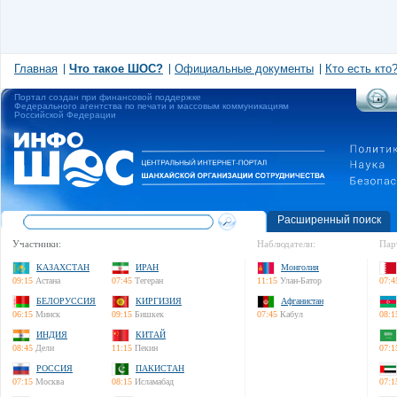
Главная
Что такое ШОС?
Официальные документы
Кто есть кто
Портал создан при финансовой поддержке
Федерального агентства по печати и массовым коммуникациям
Российской Федерации
Расширенный поиск
Участники:
Наблюдатели:
Пар
КАЗАХСТАН
ИРАН
Монголия
09:15
Астана
07:45
Тегеран
11:15
Улан-Батор
07:4
БЕЛОРУССИЯ
КИРГИЗИЯ
Афганистан
06:15
Минск
09:15
Бишкек
07:45
Кабул
08:1
ИНДИЯ
КИТАЙ
08:45
Дели
11:15
Пекин
07:1
РОССИЯ
ПАКИСТАН
07:15
Москва
08:15
Исламабад
07:1