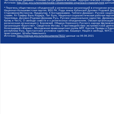
Чистопольский Джамаат, Рохнамо ба суи давлати исломи, Террористическое сообщест
Источник:
http://nac.gov.ru/terroristicheskie-i-ekstremistskie-organizacii-i-materialy.html
данные
* Перечень общественных объединений и религиозных организаций в отношении котор
Национал-большевистская партия, ВЕК РА, Рада земли Кубанской Духовно Родовой Де
Староверов-Инглингов, Нурджулар, К Богодержавию, Таблиги Джамаат, Русское наци
славян, Ат-Такфир Валь-Хиджра, Пит Буль, Национал-социалистическая рабочая парт
Череповца, Духовно-Родовая Держава Русь, Русское национальное единство, Древнер
Кровь и Честь, О свободе совести и о религиозных объединениях, Омская организаци
религиозная организация п. Боровский, Община Коренного Русского народа Щелковског
организация «Братство», Свидетели Иеговы, О противодействии экстремистской деяте
болельщиков «Фирма», Молодежная правозащитная группа МПГ, Курсом Правды и Единен
республика Русь, Арестантское уголовное единство, Башкорт, Нация и свобода, W.H.С
прав граждан, Штабы Навального
Источник:
https://minjust.gov.ru/ru/documents/7822/
данные на
06.08.2021