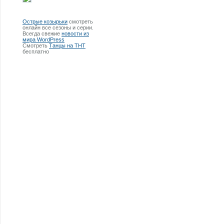
Острые козырьки
смотреть
онлайн все сезоны и серии.
Всегда свежие
новости из
мира WordPress
Смотреть
Танцы на ТНТ
бесплатно