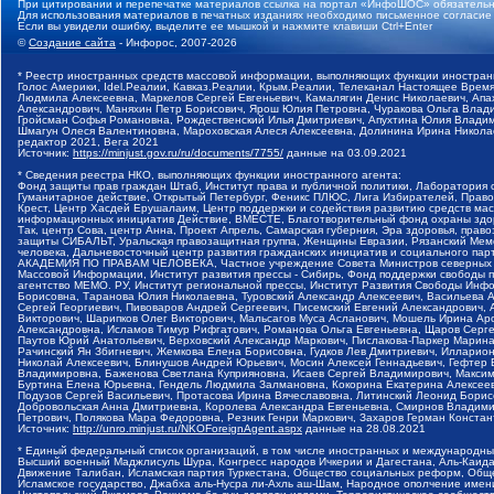
При цитировании и перепечатке материалов ссылка на портал «ИнфоШОС» обязательн
Для использования материалов в печатных изданиях необходимо письменное согласие
Если вы увидели ошибку, выделите ее мышкой и нажмите клавиши Ctrl+Enter
©
Создание сайта
- Инфорос, 2007-2026
* Реестр иностранных средств массовой информации, выполняющих функции иностранн
Голос Америки, Idel.Реалии, Кавказ.Реалии, Крым.Реалии, Телеканал Настоящее Время
Людмила Алексеевна, Маркелов Сергей Евгеньевич, Камалягин Денис Николаевич, Апах
Александрович, Маняхин Петр Борисович, Ярош Юлия Петровна, Чуракова Ольга Влади
Гройсман Софья Романовна, Рождественский Илья Дмитриевич, Апухтина Юлия Владимир
Шмагун Олеся Валентиновна, Мароховская Алеся Алексеевна, Долинина Ирина Никола
редактор 2021, Вега 2021
Источник:
https://minjust.gov.ru/ru/documents/7755/
данные на
03.09.2021
* Сведения реестра НКО, выполняющих функции иностранного агента:
Фонд защиты прав граждан Штаб, Институт права и публичной политики, Лаборатория
Гуманитарное действие, Открытый Петербург, Феникс ПЛЮС, Лига Избирателей, Правов
Крест, Центр Хасдей Ерушалаим, Центр поддержки и содействия развитию средств мас
информационных инициатив Действие, ВМЕСТЕ, Благотворительный фонд охраны здоров
Так, центр Сова, центр Анна, Проект Апрель, Самарская губерния, Эра здоровья, пр
защиты СИБАЛЬТ, Уральская правозащитная группа, Женщины Евразии, Рязанский Мемо
человека, Дальневосточный центр развития гражданских инициатив и социального пар
АКАДЕМИЯ ПО ПРАВАМ ЧЕЛОВЕКА, Частное учреждение Совета Министров северных стр
Массовой Информации, Институт развития прессы - Сибирь, Фонд поддержки свободы 
агентство МЕМО. РУ, Институт региональной прессы, Институт Развития Свободы Инф
Борисовна, Таранова Юлия Николаевна, Туровский Александр Алексеевич, Васильева 
Сергей Георгиевич, Пивоваров Андрей Сергеевич, Писемский Евгений Александрович,
Викторович, Шарипков Олег Викторович, Мальсагов Муса Асланович, Мошель Ирина Ар
Александровна, Исламов Тимур Рифгатович, Романова Ольга Евгеньевна, Щаров Серг
Паутов Юрий Анатольевич, Верховский Александр Маркович, Пислакова-Паркер Марина
Рачинский Ян Збигневич, Жемкова Елена Борисовна, Гудков Лев Дмитриевич, Иллари
Николай Алексеевич, Блинушов Андрей Юрьевич, Мосин Алексей Геннадьевич, Гефтер
Владимировна, Баженова Светлана Куприяновна, Исаев Сергей Владимирович, Максим
Буртина Елена Юрьевна, Гендель Людмила Залмановна, Кокорина Екатерина Алексеев
Подузов Сергей Васильевич, Протасова Ирина Вячеславовна, Литинский Леонид Борис
Добровольская Анна Дмитриевна, Королева Александра Евгеньевна, Смирнов Владими
Петрович, Полякова Мара Федоровна, Резник Генри Маркович, Захаров Герман Конста
Источник:
http://unro.minjust.ru/NKOForeignAgent.aspx
данные на
28.08.2021
* Единый федеральный список организаций, в том числе иностранных и международны
Высший военный Маджлисуль Шура, Конгресс народов Ичкерии и Дагестана, Аль-Каида, 
Движение Талибан, Исламская партия Туркестана, Общество социальных реформ, Общес
Исламское государство, Джабха аль-Нусра ли-Ахль аш-Шам, Народное ополчение имен