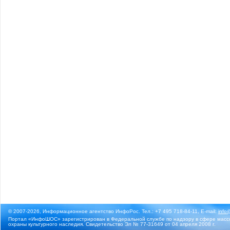
© 2007-2026, Информационное агентство ИнфоРос. Тел.: +7 495 718-84-11, E-mail:
info
Портал «ИнфоШОС» зарегистрирован в Федеральной службе по надзору в сфере массо
охраны культурного наследия. Свидетельство Эл № 77-31649 от 04 апреля 2008 г.