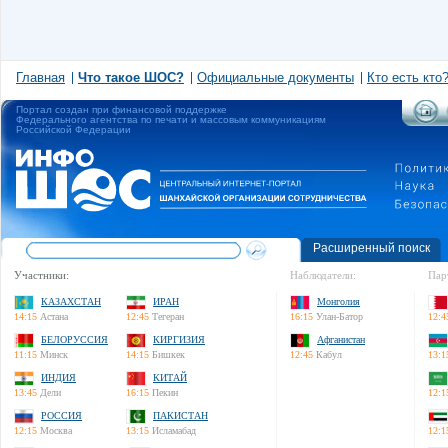
Главная
Что такое ШОС?
Официальные документы
Кто есть кто
Портал создан при финансовой поддержке
Федерального агентства по печати и массовым коммуникациям
Российской Федерации
Расширенный поиск
Участники:
Наблюдатели:
Пар
КАЗАХСТАН
ИРАН
Монголия
14:15
Астана
12:45
Тегеран
16:15
Улан-Батор
12:4
БЕЛОРУССИЯ
КИРГИЗИЯ
Афганистан
11:15
Минск
14:15
Бишкек
12:45
Кабул
13:1
ИНДИЯ
КИТАЙ
13:45
Дели
16:15
Пекин
12:1
РОССИЯ
ПАКИСТАН
12:15
Москва
13:15
Исламабад
12:1