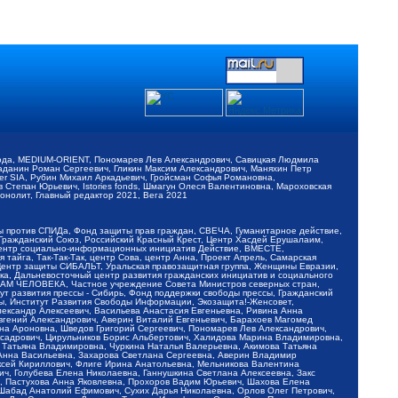
обода, MEDIUM-ORIENT, Пономарев Лев Александрович, Савицкая Людмила
Баданин Роман Сергеевич, Гликин Максим Александрович, Маняхин Петр
er SIA, Рубин Михаил Аркадьевич, Гройсман Софья Романовна,
Степан Юрьевич, Istories fonds, Шмагун Олеся Валентиновна, Мароховская
нолит, Главный редактор 2021, Вега 2021
Мы против СПИДа, Фонд защиты прав граждан, СВЕЧА, Гуманитарное действие,
 Гражданский Союз, Российский Красный Крест, Центр Хасдей Ерушалаим,
 Центр социально-информационных инициатив Действие, ВМЕСТЕ,
айга, Так-Так-Так, центр Сова, центр Анна, Проект Апрель, Самарская
Центр защиты СИБАЛЬТ, Уральская правозащитная группа, Женщины Евразии,
ка, Дальневосточный центр развития гражданских инициатив и социального
АВАМ ЧЕЛОВЕКА, Частное учреждение Совета Министров северных стран,
т развития прессы - Сибирь, Фонд поддержки свободы прессы, Гражданский
ы, Институт Развития Свободы Информации, Экозащита!-Женсовет,
ександр Алексеевич, Васильева Анастасия Евгеньевна, Ривина Анна
вгений Александрович, Аверин Виталий Евгеньевич, Барахоев Магомед
на Ароновна, Шведов Григорий Сергеевич, Пономарев Лев Александрович,
ксадрович, Цирульников Борис Альбертович, Халидова Марина Владимировна,
 Татьяна Владимировна, Чуркина Наталья Валерьевна, Акимова Татьяна
 Анна Васильевна, Захарова Светлана Сергеевна, Аверин Владимир
ксей Кириллович, Флиге Ирина Анатольевна, Мельникова Валентина
, Голубева Елена Николаевна, Ганнушкина Светлана Алексеевна, Закс
, Пастухова Анна Яковлевна, Прохоров Вадим Юрьевич, Шахова Елена
 Шабад Анатолий Ефимович, Сухих Дарья Николаевна, Орлов Олег Петрович,