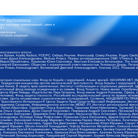
mail:
info@infoshos.ru
ре массовых коммуникаций, связи и
8 г.
язательна.
согласие редакции
иностранного агента:
щее Время, Azatliq Radiosi, PCE/PC, Сибирь.Реалии, Фактограф, Север.Реалии, Радио Св
ончич Дарья Александровна, Medusa Project, Первое антикоррупционное СМИ, VTimes.io, 
ария Михайловна, Лукьянова Юлия Сергеевна, Маетная Елизавета Витальевна, The Insid
ексей Евгеньевич, Общество с ограниченной ответственностью Телеканал Дождь, Петров 
н Роман Александрович, Великовский Дмитрий Александрович, Альтаир 2021, Ромашки мо
оратория социальных наук, Фонд по борьбе с коррупцией, Альянс врачей, НАСИЛИЮ.НЕТ, 
Гражданская инициатива против экологической преступности, Фонд борьбы с коррупцией,
чая Линия, В защиту прав заключенных, Институт глобализации и социальных движений,
тельный фонд помощи осужденным и их семьям, Фонд Тольятти, Новое время, Серебряная т
Центр Юрия Левады, Издательство Парк Гагарина, Фонд имени Андрея Рылькова, Сфера, 
еловека, Фонд защиты гласности, Российский исследовательский центр по правам челове
йствие, Центр независимых социологических исследований, Сутяжник, АКАДЕМИЯ ПО ПР
р Трансперенси Интернешнл-Р, Центр Защиты Прав Средств Массовой Информации, Институ
 академика Сахарова, Информационное агентство МЕМО. РУ, Институт региональной пресс
Лилия Айратовна, Сидорович Ольга Борисовна, Таранова Юлия Николаевна, Туровский Ал
а Ольга Андреевна, Дугин Сергей Георгиевич, Пивоваров Андрей Сергеевич, Писемский Е
в Роман Викторович, Шарипков Олег Викторович, Мальсагов Муса Асланович, Мошель Ири
ександровна, Исламов Тимур Рифгатович, Романова Ольга Евгеньевна, Щаров Сергей Але
льевич, Верховский Александр Маркович, Пислакова-Паркер Марина Петровна, Кочеткова
, Жемкова Елена Борисовна, Гудков Лев Дмитриевич, Илларионова Юлия Юрьевна, Саранг
Андрей Юрьевич, Мосин Алексей Геннадьевич, Гефтер Валентин Михайлович, Симонов Але
а, Исаев Сергей Владимирович, Максимов Сергей Владимирович, Беляев Сергей Иванович
 Кокорина Екатерина Алексеевна, Шуманов Илья Вячеславович, Арапова Галина Юрьевна
Литинский Леонид Борисович, Лукашевский Сергей Маркович, Бахмин Вячеслав Иванович,