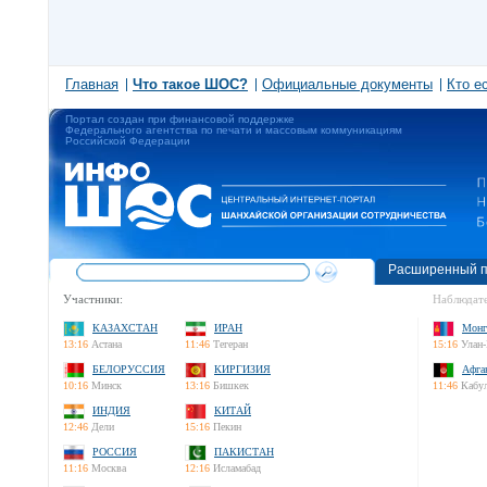
Главная
Что такое ШОС?
Официальные документы
Кто е
Портал создан при финансовой поддержке
Федерального агентства по печати и массовым коммуникациям
Российской Федерации
Расширенный п
Участники:
Наблюдате
КАЗАХСТАН
ИРАН
Монг
13:16
Астана
11:46
Тегеран
15:16
Улан-
БЕЛОРУССИЯ
КИРГИЗИЯ
Афга
10:16
Минск
13:16
Бишкек
11:46
Кабу
ИНДИЯ
КИТАЙ
12:46
Дели
15:16
Пекин
РОССИЯ
ПАКИСТАН
11:16
Москва
12:16
Исламабад