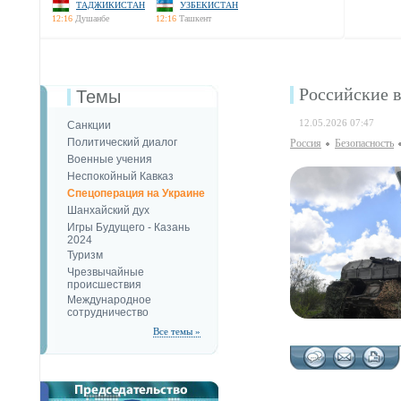
ТАДЖИКИСТАН
УЗБЕКИСТАН
12:16
Душанбе
12:16
Ташкент
Российские 
Темы
12.05.2026 07:47
Санкции
Политический диалог
Россия
Безопаcность
Военные учения
Неспокойный Кавказ
Спецоперация на Украине
Шанхайский дух
Игры Будущего - Казань
2024
Туризм
Чрезвычайные
происшествия
Международное
сотрудничество
Все темы »