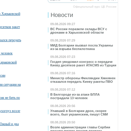
Официальный курс ЦБ России
в Харьковской
Новости
09.08.2026 09:27
есятков ракет
ВС России поразили склады ВСУ с
дронами в Харьковской области
ался передать
09.08.2026 07:29
МИД Болгарии вызвал посла Украины
из-за взрыва беспилотника
 человек
09.08.2026 07:23
Госдеп уведомил конгресс о передаче
Харьковской
Киеву десятков ракет ATACMS из Турции
09.08.2026 07:16
ссии
Министр обороны Финляндии Хяккянен
отказался передать Киеву ракеты ПВО
и ситуации на
09.08.2026 07:12
В Белгороде из-за атаки БПЛА
ия не бить по
пострадали 13 человек
08.08.2026 20:56
ухогруз возле
Упавший в Болгарии дрон, скорее
всего, был украинским, пишут СМИ
08.08.2026 20:50
 Южный и два
Возле администрации главы Сербии
прошел митинг против приезда