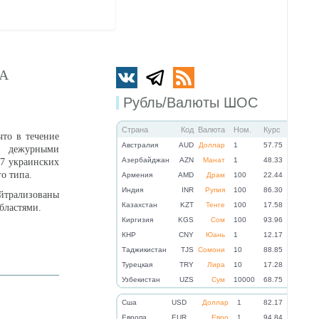
ЛА
Рубль/Валюты ШОС
Страна
Код
Валюта
Ном.
Курс
то в течение
Австралия
AUD
Доллар
1
57.75
 дежурными
Азербайджан
AZN
Манат
1
48.33
7 украинских
о типа.
Армения
AMD
Драм
100
22.44
Индия
INR
Рупия
100
86.30
йтрализованы
Казахстан
KZT
Тенге
100
17.58
бластями.
Киргизия
KGS
Сом
100
93.96
КНР
CNY
Юань
1
12.17
Таджикистан
TJS
Сомони
10
88.85
Турецкая
TRY
Лира
10
17.28
Узбекистан
UZS
Сум
10000
68.75
Cша
USD
Доллар
1
82.17
Eвропа
EUR
Евро
1
94.84