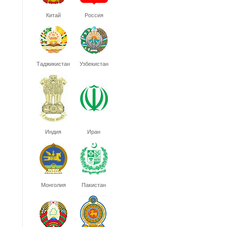
Китай
Россия
Таджикистан
Узбекистан
Индия
Иран
Монголия
Пакистан