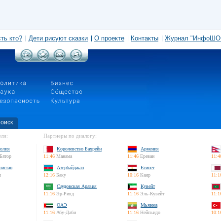
сть кто?
Дети рисуют сказки
О проекте
Контакты
Журнал "ИнфоШО
оиск
ли:
Партнеры по диалогу:
олия
Королевство Бахрейн
Армения
Батор
11:46
Манама
11:46
Ереван
11:4
нистан
Азербайджан
Египет
л
12:16
Баку
10:16
Каир
11:1
Саудовская Аравия
Кувейт
11:16
Эр-Рияд
11:16
Эль-Кувейт
11:1
ОАЭ
Мьянма
11:16
Абу-Даби
11:16
Нейпьидо
10:1