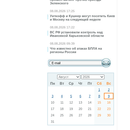
Зеленского
08.08.2026 17:25
Уиткофф и Кушнер могут посетить Киев
и Москву на следующей неделе
08.08.2026 17:22
ВС РФ установили контроль над
Ивановкой Харьковской области
08.08.2026 09:39
Что известно об атаках БПЛА на
регионы России
Пн
Вт
Ср
Чт
Пт
Сб
Вс
1
2
3
4
5
6
7
8
9
10
11
12
13
14
15
16
17
18
19
20
21
22
23
24
25
26
27
28
29
30
31