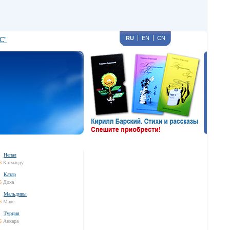
RU
EN
CN
С"
Непал
6
Катманду
Катар
6
Доха
Мальдивы
6
Мале
Турция
6
Анкара