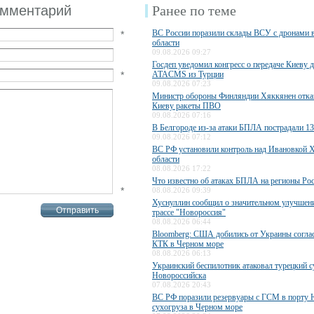
омментарий
Ранее по теме
ВС России поразили склады ВСУ с дронами 
*
области
09.08.2026 09:27
Госдеп уведомил конгресс о передаче Киеву д
*
ATACMS из Турции
09.08.2026 07:23
Министр обороны Финляндии Хяккянен отказ
Киеву ракеты ПВО
09.08.2026 07:16
В Белгороде из-за атаки БПЛА пострадали 13
09.08.2026 07:12
ВС РФ установили контроль над Ивановкой 
области
08.08.2026 17:22
Что известно об атаках БПЛА на регионы Ро
*
08.08.2026 09:39
Хуснуллин сообщил о значительном улучшени
трассе "Новороссия"
08.08.2026 06:44
Bloomberg: США добились от Украины соглас
КТК в Черном море
08.08.2026 06:13
Украинский беспилотник атаковал турецкий с
Новороссийска
07.08.2026 20:43
ВС РФ поразили резервуары с ГСМ в порту
сухогруза в Черном море