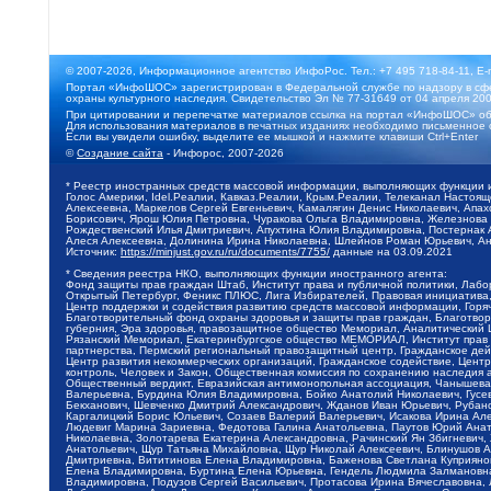
© 2007-2026, Информационное агентство ИнфоРос. Тел.: +7 495 718-84-11, E-
Портал «ИнфоШОС» зарегистрирован в Федеральной службе по надзору в сфе
охраны культурного наследия. Свидетельство Эл № 77-31649 от 04 апреля 200
При цитировании и перепечатке материалов ссылка на портал «ИнфоШОС» об
Для использования материалов в печатных изданиях необходимо письменное 
Если вы увидели ошибку, выделите ее мышкой и нажмите клавиши Ctrl+Enter
©
Создание сайта
- Инфорос, 2007-2026
* Реестр иностранных средств массовой информации, выполняющих функции 
Голос Америки, Idel.Реалии, Кавказ.Реалии, Крым.Реалии, Телеканал Настоя
Алексеевна, Маркелов Сергей Евгеньевич, Камалягин Денис Николаевич, Апах
Борисович, Ярош Юлия Петровна, Чуракова Ольга Владимировна, Железнова М
Рождественский Илья Дмитриевич, Апухтина Юлия Владимировна, Постернак Ал
Алеся Алексеевна, Долинина Ирина Николаевна, Шлейнов Роман Юрьевич, Ани
Источник:
https://minjust.gov.ru/ru/documents/7755/
данные на
03.09.2021
* Сведения реестра НКО, выполняющих функции иностранного агента:
Фонд защиты прав граждан Штаб, Институт права и публичной политики, Лаб
Открытый Петербург, Феникс ПЛЮС, Лига Избирателей, Правовая инициатива, 
Центр поддержки и содействия развитию средств массовой информации, Горя
Благотворительный фонд охраны здоровья и защиты прав граждан, Благотвори
губерния, Эра здоровья, правозащитное общество Мемориал, Аналитический 
Рязанский Мемориал, Екатеринбургское общество МЕМОРИАЛ, Институт прав ч
партнерства, Пермский региональный правозащитный центр, Гражданское де
Центр развития некоммерческих организаций, Гражданское содействие, Цент
контроль, Человек и Закон, Общественная комиссия по сохранению наследия
Общественный вердикт, Евразийская антимонопольная ассоциация, Чанышева 
Валерьевна, Бурдина Юлия Владимировна, Бойко Анатолий Николаевич, Гусев
Бекханович, Шевченко Дмитрий Александрович, Жданов Иван Юрьевич, Рубано
Каргалицкий Борис Юльевич, Созаев Валерий Валерьевич, Исакова Ирина Ал
Людевиг Марина Зариевна, Федотова Галина Анатольевна, Паутов Юрий Анато
Николаевна, Золотарева Екатерина Александровна, Рачинский Ян Збигневич
Анатольевич, Щур Татьяна Михайловна, Щур Николай Алексеевич, Блинушов 
Дмитриевна, Вититинова Елена Владимировна, Баженова Светлана Куприяновн
Елена Владимировна, Буртина Елена Юрьевна, Гендель Людмила Залмановна,
Владимировна, Подузов Сергей Васильевич, Протасова Ирина Вячеславовна, 