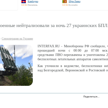
Камбоджа
Шри-Ланка
14:16
Пномпень
14:16
Коломбо
военные нейтрализовали за ночь 27 украинских БП
Спецоперация на Украине
INTERFAX.RU - Минобороны РФ сообщило, ч
прошедшей ночи с 00:00 до 07:00 мск
средствами ПВО перехвачены и уничтожены 2
беспилотных летательных аппаратов самолетног
Как уточнили в ведомстве, беспилотники не
над Белгородской, Воронежской и Ростовской о
Поделиться…