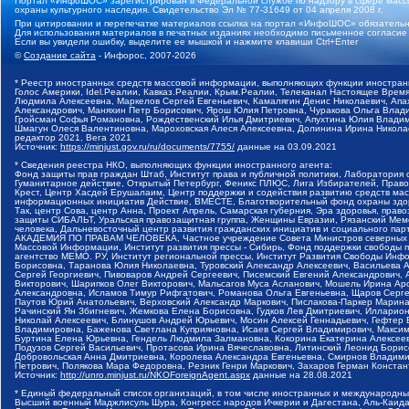
Портал «ИнфоШОС» зарегистрирован в Федеральной службе по надзору в сфере массо
охраны культурного наследия. Свидетельство Эл № 77-31649 от 04 апреля 2008 г.
При цитировании и перепечатке материалов ссылка на портал «ИнфоШОС» обязательн
Для использования материалов в печатных изданиях необходимо письменное согласие
Если вы увидели ошибку, выделите ее мышкой и нажмите клавиши Ctrl+Enter
©
Создание сайта
- Инфорос, 2007-2026
* Реестр иностранных средств массовой информации, выполняющих функции иностранн
Голос Америки, Idel.Реалии, Кавказ.Реалии, Крым.Реалии, Телеканал Настоящее Время
Людмила Алексеевна, Маркелов Сергей Евгеньевич, Камалягин Денис Николаевич, Апах
Александрович, Маняхин Петр Борисович, Ярош Юлия Петровна, Чуракова Ольга Влади
Гройсман Софья Романовна, Рождественский Илья Дмитриевич, Апухтина Юлия Владимир
Шмагун Олеся Валентиновна, Мароховская Алеся Алексеевна, Долинина Ирина Никола
редактор 2021, Вега 2021
Источник:
https://minjust.gov.ru/ru/documents/7755/
данные на
03.09.2021
* Сведения реестра НКО, выполняющих функции иностранного агента:
Фонд защиты прав граждан Штаб, Институт права и публичной политики, Лаборатория
Гуманитарное действие, Открытый Петербург, Феникс ПЛЮС, Лига Избирателей, Правов
Крест, Центр Хасдей Ерушалаим, Центр поддержки и содействия развитию средств мас
информационных инициатив Действие, ВМЕСТЕ, Благотворительный фонд охраны здоров
Так, центр Сова, центр Анна, Проект Апрель, Самарская губерния, Эра здоровья, пр
защиты СИБАЛЬТ, Уральская правозащитная группа, Женщины Евразии, Рязанский Мемо
человека, Дальневосточный центр развития гражданских инициатив и социального пар
АКАДЕМИЯ ПО ПРАВАМ ЧЕЛОВЕКА, Частное учреждение Совета Министров северных стр
Массовой Информации, Институт развития прессы - Сибирь, Фонд поддержки свободы 
агентство МЕМО. РУ, Институт региональной прессы, Институт Развития Свободы Инф
Борисовна, Таранова Юлия Николаевна, Туровский Александр Алексеевич, Васильева 
Сергей Георгиевич, Пивоваров Андрей Сергеевич, Писемский Евгений Александрович,
Викторович, Шарипков Олег Викторович, Мальсагов Муса Асланович, Мошель Ирина Ар
Александровна, Исламов Тимур Рифгатович, Романова Ольга Евгеньевна, Щаров Серг
Паутов Юрий Анатольевич, Верховский Александр Маркович, Пислакова-Паркер Марина
Рачинский Ян Збигневич, Жемкова Елена Борисовна, Гудков Лев Дмитриевич, Иллари
Николай Алексеевич, Блинушов Андрей Юрьевич, Мосин Алексей Геннадьевич, Гефтер
Владимировна, Баженова Светлана Куприяновна, Исаев Сергей Владимирович, Максим
Буртина Елена Юрьевна, Гендель Людмила Залмановна, Кокорина Екатерина Алексеев
Подузов Сергей Васильевич, Протасова Ирина Вячеславовна, Литинский Леонид Борис
Добровольская Анна Дмитриевна, Королева Александра Евгеньевна, Смирнов Владими
Петрович, Полякова Мара Федоровна, Резник Генри Маркович, Захаров Герман Конста
Источник:
http://unro.minjust.ru/NKOForeignAgent.aspx
данные на
28.08.2021
* Единый федеральный список организаций, в том числе иностранных и международны
Высший военный Маджлисуль Шура, Конгресс народов Ичкерии и Дагестана, Аль-Каида, 