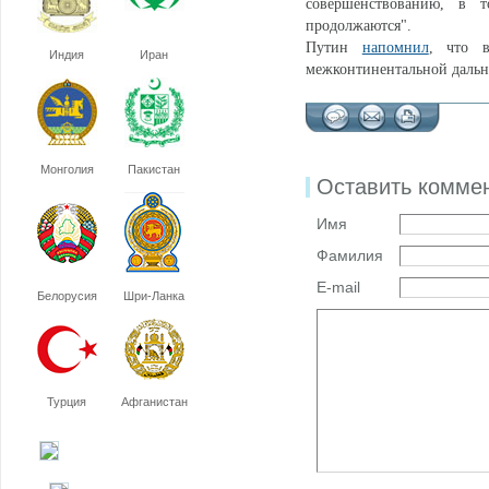
совершенствованию, в 
продолжаются".
Путин
напомнил
, что 
Индия
Иран
межконтинентальной дально
Монголия
Пакистан
Оставить комме
Имя
Фамилия
E-mail
Белорусия
Шри-Ланка
Турция
Афганистан