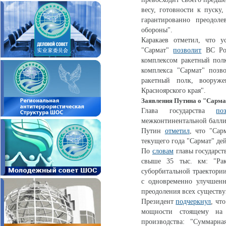
весу, готовности к пуску
гарантированно преодоле
обороны".
Каракаев отметил, что у
"Сармат"
позволит
ВС Рос
комплексом ракетный полк
комплекса "Сармат" позв
ракетный полк, вооруж
Красноярского края".
Заявления Путина о "Сарма
Глава государства
по
межконтинентальной балли
Путин
отметил
, что "Сар
текущего года "Сармат" дей
По
словам
главы государст
свыше 35 тыс. км: "Рак
суборбитальной траектории
с одновременно улучшенн
преодоления всех существ
Президент
подчеркнул
, чт
мощности стоящему на 
производства: "Суммарна