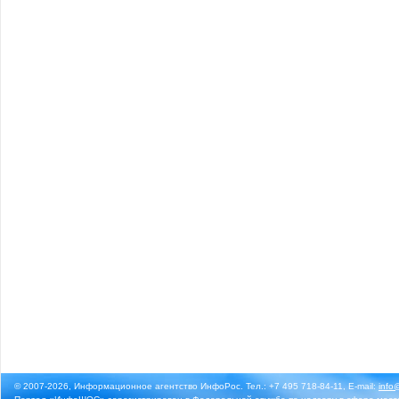
© 2007-2026, Информационное агентство ИнфоРос. Тел.: +7 495 718-84-11, E-mail:
info