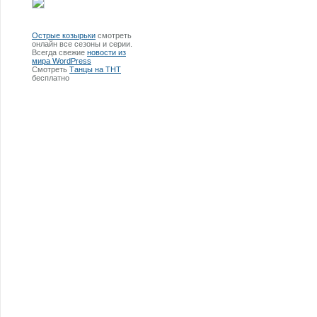
Острые козырьки
смотреть
онлайн все сезоны и серии.
Всегда свежие
новости из
мира WordPress
Смотреть
Танцы на ТНТ
бесплатно