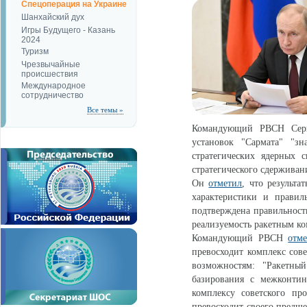
Спецоперация на Украине
Шанхайский дух
Игры Будущего - Казань
2024
Туризм
Чрезвычайные
происшествия
Международное
сотрудничество
Все темы »
Командующий РВСН Сер
установок "Сармата" "з
стратегических ядерных 
стратегического сдерживан
Он
отметил
, что результ
характеристики и правил
подтверждена правильност
реализуемость ракетным ко
Командующий РВСН
отм
превосходит комплекс сов
возможностям: "Ракетный
базирования с межконтин
комплексу советского пр
превосходит своего предше