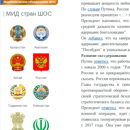
превышает мощность любог
По
словам
Путина, Россия 
МИД стран ШОС
реализуем принятую <…> п
Президент напомнил, что
средней дальности назем
ядерными боеголовками".
Он
добавил
, что на заве
ядерными двигательными 
Казахстан
Киргизия
"Посейдон" и уникальная к
Развитие сил сдерживания
Путин
отметил
, что работ
с начала 2000-х годов: "
России и не прекращаются
Китай
Россия
сказать. Россия переживал
Глава государства в св
противоракетной обороне 
своей стратегической безо
стратегического баланса сил
Таджикистан
Узбекистан
Президент
отметил
, что 
военной операции, идет 
появилась гиперзвуковая р
с 2017 года. Она уже при