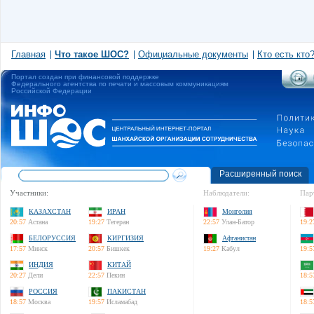
Главная
Что такое ШОС?
Официальные документы
Кто есть кто
Портал создан при финансовой поддержке
Федерального агентства по печати и массовым коммуникациям
Российской Федерации
Расширенный поиск
Участники:
Наблюдатели:
Пар
КАЗАХСТАН
ИРАН
Монголия
20:57
Астана
19:27
Тегеран
22:57
Улан-Батор
19:2
БЕЛОРУССИЯ
КИРГИЗИЯ
Афганистан
17:57
Минск
20:57
Бишкек
19:27
Кабул
19:5
ИНДИЯ
КИТАЙ
20:27
Дели
22:57
Пекин
18:5
РОССИЯ
ПАКИСТАН
18:57
Москва
19:57
Исламабад
18:5