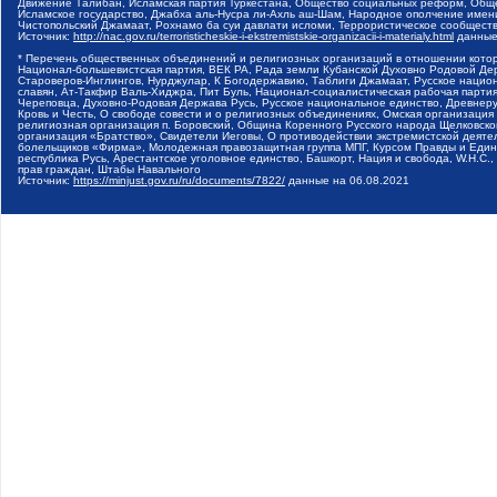
Движение Талибан, Исламская партия Туркестана, Общество социальных реформ, Общес
Исламское государство, Джабха аль-Нусра ли-Ахль аш-Шам, Народное ополчение имен
Чистопольский Джамаат, Рохнамо ба суи давлати исломи, Террористическое сообщест
Источник:
http://nac.gov.ru/terroristicheskie-i-ekstremistskie-organizacii-i-materialy.html
данные
* Перечень общественных объединений и религиозных организаций в отношении котор
Национал-большевистская партия, ВЕК РА, Рада земли Кубанской Духовно Родовой Де
Староверов-Инглингов, Нурджулар, К Богодержавию, Таблиги Джамаат, Русское наци
славян, Ат-Такфир Валь-Хиджра, Пит Буль, Национал-социалистическая рабочая парт
Череповца, Духовно-Родовая Держава Русь, Русское национальное единство, Древнер
Кровь и Честь, О свободе совести и о религиозных объединениях, Омская организаци
религиозная организация п. Боровский, Община Коренного Русского народа Щелковског
организация «Братство», Свидетели Иеговы, О противодействии экстремистской деяте
болельщиков «Фирма», Молодежная правозащитная группа МПГ, Курсом Правды и Единен
республика Русь, Арестантское уголовное единство, Башкорт, Нация и свобода, W.H.С
прав граждан, Штабы Навального
Источник:
https://minjust.gov.ru/ru/documents/7822/
данные на
06.08.2021