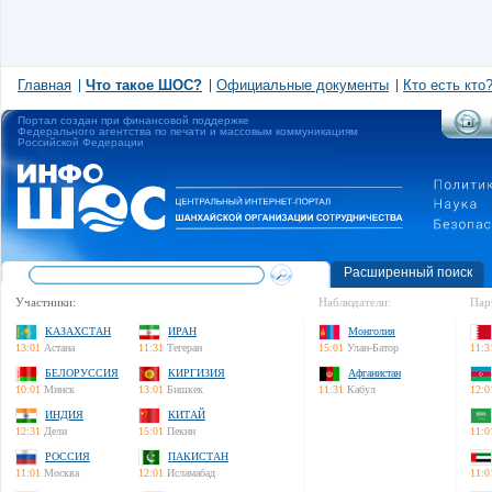
Главная
Что такое ШОС?
Официальные документы
Кто есть кто
Портал создан при финансовой поддержке
Федерального агентства по печати и массовым коммуникациям
Российской Федерации
Расширенный поиск
Участники:
Наблюдатели:
Пар
КАЗАХСТАН
ИРАН
Монголия
13:01
Астана
11:31
Тегеран
15:01
Улан-Батор
11:3
БЕЛОРУССИЯ
КИРГИЗИЯ
Афганистан
10:01
Минск
13:01
Бишкек
11:31
Кабул
12:0
ИНДИЯ
КИТАЙ
12:31
Дели
15:01
Пекин
11:0
РОССИЯ
ПАКИСТАН
11:01
Москва
12:01
Исламабад
11:0