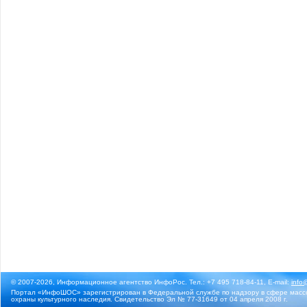
© 2007-2026, Информационное агентство ИнфоРос. Тел.: +7 495 718-84-11, E-mail:
info
Портал «ИнфоШОС» зарегистрирован в Федеральной службе по надзору в сфере массо
охраны культурного наследия. Свидетельство Эл № 77-31649 от 04 апреля 2008 г.