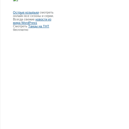
Острые козырьки
смотреть
онлайн все сезоны и серии.
Всегда свежие
новости из
мира WordPress
Смотреть
Танцы на ТНТ
бесплатно