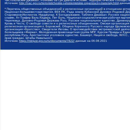
Чистопольский Джамаат, Рохнамо ба суи давлати исломи, Террористическое сообщест
Источник:
http://nac.gov.ru/terroristicheskie-i-ekstremistskie-organizacii-i-materialy.html
данные
* Перечень общественных объединений и религиозных организаций в отношении котор
Национал-большевистская партия, ВЕК РА, Рада земли Кубанской Духовно Родовой Де
Староверов-Инглингов, Нурджулар, К Богодержавию, Таблиги Джамаат, Русское наци
славян, Ат-Такфир Валь-Хиджра, Пит Буль, Национал-социалистическая рабочая парт
Череповца, Духовно-Родовая Держава Русь, Русское национальное единство, Древнер
Кровь и Честь, О свободе совести и о религиозных объединениях, Омская организаци
религиозная организация п. Боровский, Община Коренного Русского народа Щелковског
организация «Братство», Свидетели Иеговы, О противодействии экстремистской деяте
болельщиков «Фирма», Молодежная правозащитная группа МПГ, Курсом Правды и Единен
республика Русь, Арестантское уголовное единство, Башкорт, Нация и свобода, W.H.С
прав граждан, Штабы Навального
Источник:
https://minjust.gov.ru/ru/documents/7822/
данные на
06.08.2021