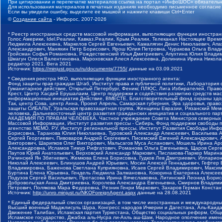
При цитировании и перепечатке материалов ссылка на портал «ИнфоШОС» обязательн
Для использования материалов в печатных изданиях необходимо письменное согласие
Если вы увидели ошибку, выделите ее мышкой и нажмите клавиши Ctrl+Enter
©
Создание сайта
- Инфорос, 2007-2026
* Реестр иностранных средств массовой информации, выполняющих функции иностранн
Голос Америки, Idel.Реалии, Кавказ.Реалии, Крым.Реалии, Телеканал Настоящее Время
Людмила Алексеевна, Маркелов Сергей Евгеньевич, Камалягин Денис Николаевич, Апах
Александрович, Маняхин Петр Борисович, Ярош Юлия Петровна, Чуракова Ольга Влади
Гройсман Софья Романовна, Рождественский Илья Дмитриевич, Апухтина Юлия Владимир
Шмагун Олеся Валентиновна, Мароховская Алеся Алексеевна, Долинина Ирина Никола
редактор 2021, Вега 2021
Источник:
https://minjust.gov.ru/ru/documents/7755/
данные на
03.09.2021
* Сведения реестра НКО, выполняющих функции иностранного агента:
Фонд защиты прав граждан Штаб, Институт права и публичной политики, Лаборатория
Гуманитарное действие, Открытый Петербург, Феникс ПЛЮС, Лига Избирателей, Правов
Крест, Центр Хасдей Ерушалаим, Центр поддержки и содействия развитию средств мас
информационных инициатив Действие, ВМЕСТЕ, Благотворительный фонд охраны здоров
Так, центр Сова, центр Анна, Проект Апрель, Самарская губерния, Эра здоровья, пр
защиты СИБАЛЬТ, Уральская правозащитная группа, Женщины Евразии, Рязанский Мемо
человека, Дальневосточный центр развития гражданских инициатив и социального пар
АКАДЕМИЯ ПО ПРАВАМ ЧЕЛОВЕКА, Частное учреждение Совета Министров северных стр
Массовой Информации, Институт развития прессы - Сибирь, Фонд поддержки свободы 
агентство МЕМО. РУ, Институт региональной прессы, Институт Развития Свободы Инф
Борисовна, Таранова Юлия Николаевна, Туровский Александр Алексеевич, Васильева 
Сергей Георгиевич, Пивоваров Андрей Сергеевич, Писемский Евгений Александрович,
Викторович, Шарипков Олег Викторович, Мальсагов Муса Асланович, Мошель Ирина Ар
Александровна, Исламов Тимур Рифгатович, Романова Ольга Евгеньевна, Щаров Серг
Паутов Юрий Анатольевич, Верховский Александр Маркович, Пислакова-Паркер Марина
Рачинский Ян Збигневич, Жемкова Елена Борисовна, Гудков Лев Дмитриевич, Иллари
Николай Алексеевич, Блинушов Андрей Юрьевич, Мосин Алексей Геннадьевич, Гефтер
Владимировна, Баженова Светлана Куприяновна, Исаев Сергей Владимирович, Максим
Буртина Елена Юрьевна, Гендель Людмила Залмановна, Кокорина Екатерина Алексеев
Подузов Сергей Васильевич, Протасова Ирина Вячеславовна, Литинский Леонид Борис
Добровольская Анна Дмитриевна, Королева Александра Евгеньевна, Смирнов Владими
Петрович, Полякова Мара Федоровна, Резник Генри Маркович, Захаров Герман Конста
Источник:
http://unro.minjust.ru/NKOForeignAgent.aspx
данные на
28.08.2021
* Единый федеральный список организаций, в том числе иностранных и международны
Высший военный Маджлисуль Шура, Конгресс народов Ичкерии и Дагестана, Аль-Каида, 
Движение Талибан, Исламская партия Туркестана, Общество социальных реформ, Общес
Исламское государство, Джабха аль-Нусра ли-Ахль аш-Шам, Народное ополчение имен