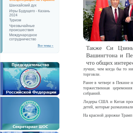
Шанхайский дух
Игры Будущего - Казань
2024
Туризм
Чрезвычайные
происшествия
Международное
сотрудничество
Все темы »
Также Си Цзинь
Вашингтона и Пе
что общих интере
лучше, чем когда бы то н
торговли.
Ранее в четверг в Пекине 
торжественная церемони
собраний.
Лидеры США и Китая прос
детей, которые размахивал
На красной дорожке Трамп