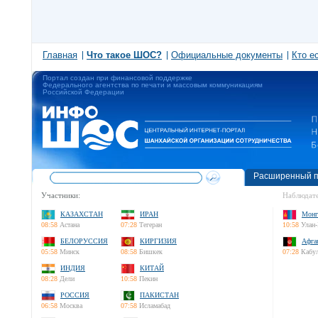
Главная
Что такое ШОС?
Официальные документы
Кто е
Портал создан при финансовой поддержке
Федерального агентства по печати и массовым коммуникациям
Российской Федерации
Расширенный п
Участники:
Наблюдате
КАЗАХСТАН
ИРАН
Монг
08:58
Астана
07:28
Тегеран
10:58
Улан-
БЕЛОРУССИЯ
КИРГИЗИЯ
Афга
05:58
Минск
08:58
Бишкек
07:28
Кабу
ИНДИЯ
КИТАЙ
08:28
Дели
10:58
Пекин
РОССИЯ
ПАКИСТАН
06:58
Москва
07:58
Исламабад