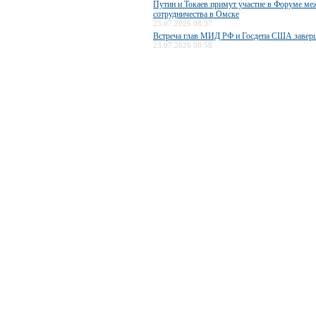
Путин и Токаев примут участие в Форуме ме
сотрудничества в Омске
25.07.2026 08:37
Встреча глав МИД РФ и Госдепа США завер
23.07.2026 08:58