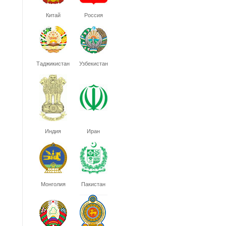
Китай
Россия
Таджикистан
Узбекистан
Индия
Иран
Монголия
Пакистан