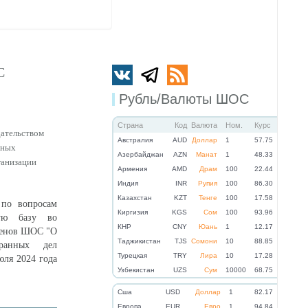
С
Рубль/Валюты ШОС
Страна
Код
Валюта
Ном.
Курс
дательством
Австралия
AUD
Доллар
1
57.75
нных
Азербайджан
AZN
Манат
1
48.33
ганизации
Армения
AMD
Драм
100
22.44
Индия
INR
Рупия
100
86.30
Казахстан
KZT
Тенге
100
17.58
 по вопросам
Киргизия
KGS
Сом
100
93.96
вую базу во
КНР
CNY
Юань
1
12.17
членов ШОС "О
Таджикистан
TJS
Сомони
10
88.85
ранных дел
Турецкая
TRY
Лира
10
17.28
юля 2024 года
Узбекистан
UZS
Сум
10000
68.75
Cша
USD
Доллар
1
82.17
Eвропа
EUR
Евро
1
94.84