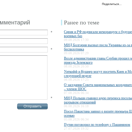
Поделиться…
омментарий
Ранее по теме
Сирия и РФ подписали меморандум о будуще
*
военных баз
09.08.2026 17:30
МИД Болгарии вызвал посла Украины из-за 
*
беспилотника
09.08.2026 07:29
Возле администрации главы Сербии прошел 
приезда Зеленского
08.08.2026 20:50
Уиткофф и Кушнер могут посетить Киев и Мо
следующей неделе
08.08.2026 17:25
О заседании Совета национальных координато
– членов ШОС
07.08.2026 06:34
*
МИД Польши сравнил идею переноса посольс
разрывом отношений
06.08.2026 16:18
Посол Пакистана заявил о визите премьера 
осенью
05.08.2026 06:34
Путин поговорил по телефону с Пашиняном
27.07.2026 19:32