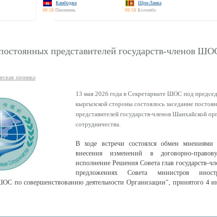
Камбоджа
Шри-Ланка
09:58
Пномпень
09:58
Коломбо
 постоянных представителей государств-членов ШО
еская хроника
13 мая 2026 года в Секретариате ШОС под предсе
кыргызской стороны состоялось заседание постоя
представителей государств-членов Шанхайской ор
сотрудничества.
В ходе встречи состоялся обмен мнениями
внесения изменений в договорно-право
исполнение Решения Совета глав государств-
предложениях Совета министров иност
ШОС по совершенствованию деятельности Организации", принятого 4 и