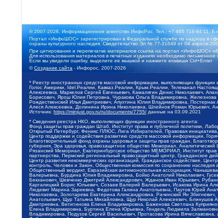
© 2007-2026, Информационное агентство ИнфоРос. Тел.: +7 495 718-84-11, E-
Портал «ИнфоШОС» зарегистрирован в Федеральной службе по надзору в сфе
охраны культурного наследия. Свидетельство Эл № 77-31649 от 04 апреля 200
При цитировании и перепечатке материалов ссылка на портал «ИнфоШОС» об
Для использования материалов в печатных изданиях необходимо письменное 
Если вы увидели ошибку, выделите ее мышкой и нажмите клавиши Ctrl+Enter
©
Создание сайта
- Инфорос, 2007-2026
* Реестр иностранных средств массовой информации, выполняющих функции 
Голос Америки, Idel.Реалии, Кавказ.Реалии, Крым.Реалии, Телеканал Настоя
Алексеевна, Маркелов Сергей Евгеньевич, Камалягин Денис Николаевич, Апах
Борисович, Ярош Юлия Петровна, Чуракова Ольга Владимировна, Железнова М
Рождественский Илья Дмитриевич, Апухтина Юлия Владимировна, Постернак Ал
Алеся Алексеевна, Долинина Ирина Николаевна, Шлейнов Роман Юрьевич, Ани
Источник:
https://minjust.gov.ru/ru/documents/7755/
данные на
03.09.2021
* Сведения реестра НКО, выполняющих функции иностранного агента:
Фонд защиты прав граждан Штаб, Институт права и публичной политики, Лаб
Открытый Петербург, Феникс ПЛЮС, Лига Избирателей, Правовая инициатива, 
Центр поддержки и содействия развитию средств массовой информации, Горя
Благотворительный фонд охраны здоровья и защиты прав граждан, Благотвори
губерния, Эра здоровья, правозащитное общество Мемориал, Аналитический 
Рязанский Мемориал, Екатеринбургское общество МЕМОРИАЛ, Институт прав ч
партнерства, Пермский региональный правозащитный центр, Гражданское де
Центр развития некоммерческих организаций, Гражданское содействие, Цент
контроль, Человек и Закон, Общественная комиссия по сохранению наследия
Общественный вердикт, Евразийская антимонопольная ассоциация, Чанышева 
Валерьевна, Бурдина Юлия Владимировна, Бойко Анатолий Николаевич, Гусев
Бекханович, Шевченко Дмитрий Александрович, Жданов Иван Юрьевич, Рубано
Каргалицкий Борис Юльевич, Созаев Валерий Валерьевич, Исакова Ирина Ал
Людевиг Марина Зариевна, Федотова Галина Анатольевна, Паутов Юрий Анато
Николаевна, Золотарева Екатерина Александровна, Рачинский Ян Збигневич
Анатольевич, Щур Татьяна Михайловна, Щур Николай Алексеевич, Блинушов 
Дмитриевна, Вититинова Елена Владимировна, Баженова Светлана Куприяновн
Елена Владимировна, Буртина Елена Юрьевна, Гендель Людмила Залмановна,
Владимировна, Подузов Сергей Васильевич, Протасова Ирина Вячеславовна, 