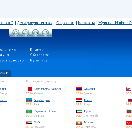
сть кто?
Дети рисуют сказки
О проекте
Контакты
Журнал "ИнфоШО
оиск
ли:
Партнеры по диалогу:
олия
Королевство Бахрейн
Армения
Батор
07:28
Манама
07:28
Ереван
07:2
нистан
Азербайджан
Египет
л
07:58
Баку
05:58
Каир
06:5
Саудовская Аравия
Кувейт
06:58
Эр-Рияд
06:58
Эль-Кувейт
06:5
ОАЭ
Мьянма
06:58
Абу-Даби
06:58
Нейпьидо
05:5