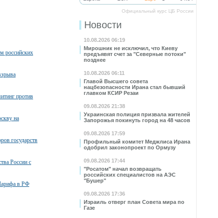
Официальный курс ЦБ России
Новости
10.08.2026 06:19
Мирошник не исключил, что Киеву
м российских
предъявят счет за "Северные потоки"
позднее
10.08.2026 06:11
взрыва
Главой Высшего совета
нацбезопасности Ирана стал бывший
главком КСИР Резаи
митинг против
09.08.2026 21:38
Украинская полиция призвала жителей
скву на
Запорожья покинуть город на 48 часов
09.08.2026 17:59
ров государств
Профильный комитет Меджлиса Ирана
одобрил законопроект по Ормузу
09.08.2026 17:44
тва России с
"Росатом" начал возвращать
российских специалистов на АЭС
"Бушер"
Шарифа в РФ
09.08.2026 17:36
Израиль отверг план Совета мира по
Газе