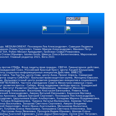
обода, MEDIUM-ORIENT, Пономарев Лев Александрович, Савицкая Людмила
Баданин Роман Сергеевич, Гликин Максим Александрович, Маняхин Петр
er SIA, Рубин Михаил Аркадьевич, Гройсман Софья Романовна,
Степан Юрьевич, Istories fonds, Шмагун Олеся Валентиновна, Мароховская
нолит, Главный редактор 2021, Вега 2021
Мы против СПИДа, Фонд защиты прав граждан, СВЕЧА, Гуманитарное действие,
 Гражданский Союз, Российский Красный Крест, Центр Хасдей Ерушалаим,
 Центр социально-информационных инициатив Действие, ВМЕСТЕ,
айга, Так-Так-Так, центр Сова, центр Анна, Проект Апрель, Самарская
Центр защиты СИБАЛЬТ, Уральская правозащитная группа, Женщины Евразии,
ка, Дальневосточный центр развития гражданских инициатив и социального
АВАМ ЧЕЛОВЕКА, Частное учреждение Совета Министров северных стран,
т развития прессы - Сибирь, Фонд поддержки свободы прессы, Гражданский
ы, Институт Развития Свободы Информации, Экозащита!-Женсовет,
ександр Алексеевич, Васильева Анастасия Евгеньевна, Ривина Анна
вгений Александрович, Аверин Виталий Евгеньевич, Барахоев Магомед
на Ароновна, Шведов Григорий Сергеевич, Пономарев Лев Александрович,
ксадрович, Цирульников Борис Альбертович, Халидова Марина Владимировна,
 Татьяна Владимировна, Чуркина Наталья Валерьевна, Акимова Татьяна
 Анна Васильевна, Захарова Светлана Сергеевна, Аверин Владимир
ксей Кириллович, Флиге Ирина Анатольевна, Мельникова Валентина
, Голубева Елена Николаевна, Ганнушкина Светлана Алексеевна, Закс
, Пастухова Анна Яковлевна, Прохоров Вадим Юрьевич, Шахова Елена
 Шабад Анатолий Ефимович, Сухих Дарья Николаевна, Орлов Олег Петрович,