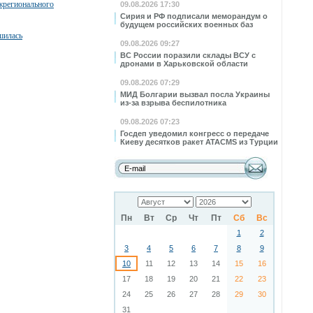
жрегионального
09.08.2026 17:30
Сирия и РФ подписали меморандум о
будущем российских военных баз
шилась
09.08.2026 09:27
ВС России поразили склады ВСУ с
дронами в Харьковской области
09.08.2026 07:29
МИД Болгарии вызвал посла Украины
из-за взрыва беспилотника
09.08.2026 07:23
Госдеп уведомил конгресс о передаче
Киеву десятков ракет ATACMS из Турции
Пн
Вт
Ср
Чт
Пт
Сб
Вс
1
2
3
4
5
6
7
8
9
10
11
12
13
14
15
16
17
18
19
20
21
22
23
24
25
26
27
28
29
30
31