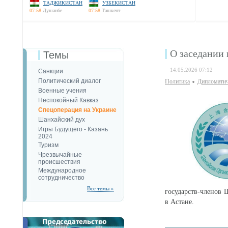
ТАДЖИКИСТАН
УЗБЕКИСТАН
07:58
Душанбе
07:58
Ташкент
О заседании
Темы
14.05.2026 07:12
Санкции
Политический диалог
Политика
Дипломатич
Военные учения
Неспокойный Кавказ
Спецоперация на Украине
Шанхайский дух
Игры Будущего - Казань
2024
Туризм
Чрезвычайные
происшествия
Международное
сотрудничество
Все темы »
государств-членов 
в Астане.