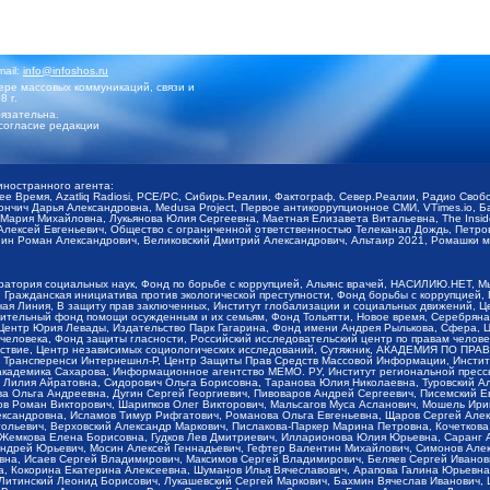
mail:
info@infoshos.ru
ре массовых коммуникаций, связи и
8 г.
язательна.
согласие редакции
иностранного агента:
щее Время, Azatliq Radiosi, PCE/PC, Сибирь.Реалии, Фактограф, Север.Реалии, Радио Св
ончич Дарья Александровна, Medusa Project, Первое антикоррупционное СМИ, VTimes.io, 
ария Михайловна, Лукьянова Юлия Сергеевна, Маетная Елизавета Витальевна, The Insid
ексей Евгеньевич, Общество с ограниченной ответственностью Телеканал Дождь, Петров 
н Роман Александрович, Великовский Дмитрий Александрович, Альтаир 2021, Ромашки мо
оратория социальных наук, Фонд по борьбе с коррупцией, Альянс врачей, НАСИЛИЮ.НЕТ, 
Гражданская инициатива против экологической преступности, Фонд борьбы с коррупцией,
чая Линия, В защиту прав заключенных, Институт глобализации и социальных движений,
тельный фонд помощи осужденным и их семьям, Фонд Тольятти, Новое время, Серебряная т
Центр Юрия Левады, Издательство Парк Гагарина, Фонд имени Андрея Рылькова, Сфера, 
еловека, Фонд защиты гласности, Российский исследовательский центр по правам челове
йствие, Центр независимых социологических исследований, Сутяжник, АКАДЕМИЯ ПО ПР
р Трансперенси Интернешнл-Р, Центр Защиты Прав Средств Массовой Информации, Институ
 академика Сахарова, Информационное агентство МЕМО. РУ, Институт региональной пресс
Лилия Айратовна, Сидорович Ольга Борисовна, Таранова Юлия Николаевна, Туровский Ал
а Ольга Андреевна, Дугин Сергей Георгиевич, Пивоваров Андрей Сергеевич, Писемский Е
в Роман Викторович, Шарипков Олег Викторович, Мальсагов Муса Асланович, Мошель Ири
ександровна, Исламов Тимур Рифгатович, Романова Ольга Евгеньевна, Щаров Сергей Але
льевич, Верховский Александр Маркович, Пислакова-Паркер Марина Петровна, Кочеткова
, Жемкова Елена Борисовна, Гудков Лев Дмитриевич, Илларионова Юлия Юрьевна, Саранг
Андрей Юрьевич, Мосин Алексей Геннадьевич, Гефтер Валентин Михайлович, Симонов Але
а, Исаев Сергей Владимирович, Максимов Сергей Владимирович, Беляев Сергей Иванович
 Кокорина Екатерина Алексеевна, Шуманов Илья Вячеславович, Арапова Галина Юрьевна
Литинский Леонид Борисович, Лукашевский Сергей Маркович, Бахмин Вячеслав Иванович,