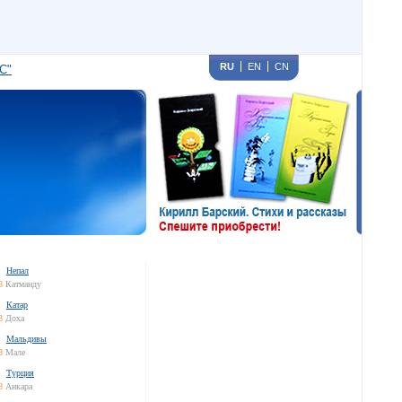
RU
EN
CN
С"
Непал
8
Катманду
Катар
8
Доха
Мальдивы
8
Мале
Турция
8
Анкара