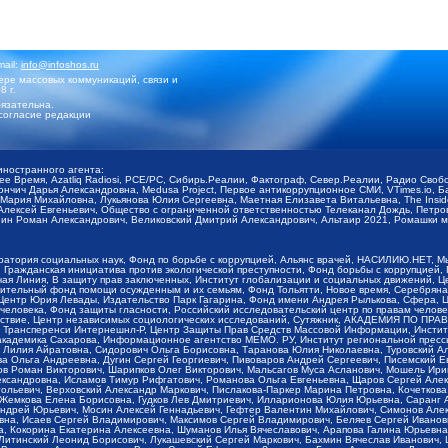
mail:
info@infoshos.ru
ре массовых коммуникаций, связи и
8 г.
язательна.
согласие редакции
иностранного агента:
щее Время, Azatliq Radiosi, PCE/PC, Сибирь.Реалии, Фактограф, Север.Реалии, Радио Св
ончич Дарья Александровна, Medusa Project, Первое антикоррупционное СМИ, VTimes.io, 
ария Михайловна, Лукьянова Юлия Сергеевна, Маетная Елизавета Витальевна, The Insid
ексей Евгеньевич, Общество с ограниченной ответственностью Телеканал Дождь, Петров 
н Роман Александрович, Великовский Дмитрий Александрович, Альтаир 2021, Ромашки мо
оратория социальных наук, Фонд по борьбе с коррупцией, Альянс врачей, НАСИЛИЮ.НЕТ, 
Гражданская инициатива против экологической преступности, Фонд борьбы с коррупцией,
чая Линия, В защиту прав заключенных, Институт глобализации и социальных движений,
тельный фонд помощи осужденным и их семьям, Фонд Тольятти, Новое время, Серебряная т
Центр Юрия Левады, Издательство Парк Гагарина, Фонд имени Андрея Рылькова, Сфера, 
еловека, Фонд защиты гласности, Российский исследовательский центр по правам челове
йствие, Центр независимых социологических исследований, Сутяжник, АКАДЕМИЯ ПО ПР
р Трансперенси Интернешнл-Р, Центр Защиты Прав Средств Массовой Информации, Институ
 академика Сахарова, Информационное агентство МЕМО. РУ, Институт региональной пресс
Лилия Айратовна, Сидорович Ольга Борисовна, Таранова Юлия Николаевна, Туровский Ал
а Ольга Андреевна, Дугин Сергей Георгиевич, Пивоваров Андрей Сергеевич, Писемский Е
в Роман Викторович, Шарипков Олег Викторович, Мальсагов Муса Асланович, Мошель Ири
ександровна, Исламов Тимур Рифгатович, Романова Ольга Евгеньевна, Щаров Сергей Але
льевич, Верховский Александр Маркович, Пислакова-Паркер Марина Петровна, Кочеткова
, Жемкова Елена Борисовна, Гудков Лев Дмитриевич, Илларионова Юлия Юрьевна, Саранг
Андрей Юрьевич, Мосин Алексей Геннадьевич, Гефтер Валентин Михайлович, Симонов Але
а, Исаев Сергей Владимирович, Максимов Сергей Владимирович, Беляев Сергей Иванович
 Кокорина Екатерина Алексеевна, Шуманов Илья Вячеславович, Арапова Галина Юрьевна
Литинский Леонид Борисович, Лукашевский Сергей Маркович, Бахмин Вячеслав Иванович,