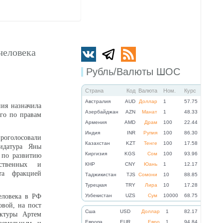
человека
Рубль/Валюты ШОС
Страна
Код
Валюта
Ном.
Курс
Австралия
AUD
Доллар
1
57.75
ния назначила
Азербайджан
AZN
Манат
1
48.33
го по правам
Армения
AMD
Драм
100
22.44
Индия
INR
Рупия
100
86.30
проголосовали
Казахстан
KZT
Тенге
100
17.58
дидатура Яны
Киргизия
KGS
Сом
100
93.96
а по развитию
ественных и
КНР
CNY
Юань
1
12.17
та фракцией
Таджикистан
TJS
Сомони
10
88.85
Турецкая
TRY
Лира
10
17.28
еловека в РФ
Узбекистан
UZS
Сум
10000
68.75
вой, на пост
Cша
USD
Доллар
1
82.17
уктуры Артем
Eвропа
EUR
Евро
1
94.84