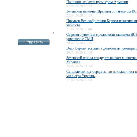
Пашинян назначен премьером Армении
02.08.2026 18:55
Зеленский назначил Драпатого главкомом В
22.07.2026 05:53
Премьер Великобритании Бернем назначил м
кабинета
21.07.2026 05:48
*
Сырского уволили с должности главкома ВС
украинские СМИ
20.07.2026 16:15
Энди Бернэм вступил в должность премьера 
20.07.2026 15:58
Зеленский назвал кандидата на пост министр
Украины
16.07.2026 21:18
Свириденко подтвердила, что покидает пост 
министра Украины
12.07.2026 17:04