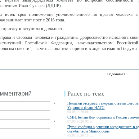
, первый зампредседателя комитета по вопросам собственности,
ошениям Иван Сухарев (ЛДПР).
да истек срок полномочий уполномоченного по правам человека 
ая занимает этот пост с 2016 года.
а присягу и вступила в должность.
права и свободы человека и гражданина, добросовестно исполнять свои
онституцией Российской Федерации, законодательством Российско
олосом совести", - зачитала она текст присяги в ходе заседания Госдумы
Поделиться…
омментарий
Ранее по теме
Пентагон отстранил генерала, отвечавшего з
*
Украине и фланг НАТО
08.08.2026 06:22
СМИ: Белый Дом обратился к России с важн
*
07.08.2026 06:28
Путин сообщил о решении сосредоточить в од
службы тыла Минобороны
05.08.2026 16:55