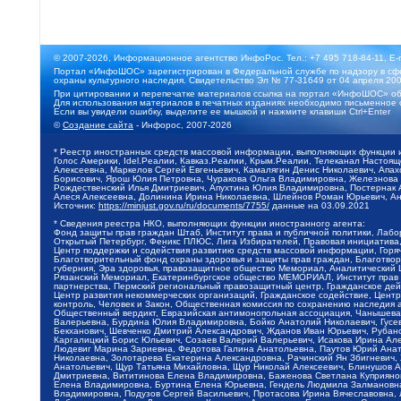
© 2007-2026, Информационное агентство ИнфоРос. Тел.: +7 495 718-84-11, E-
Портал «ИнфоШОС» зарегистрирован в Федеральной службе по надзору в сфе
охраны культурного наследия. Свидетельство Эл № 77-31649 от 04 апреля 200
При цитировании и перепечатке материалов ссылка на портал «ИнфоШОС» об
Для использования материалов в печатных изданиях необходимо письменное 
Если вы увидели ошибку, выделите ее мышкой и нажмите клавиши Ctrl+Enter
©
Создание сайта
- Инфорос, 2007-2026
* Реестр иностранных средств массовой информации, выполняющих функции 
Голос Америки, Idel.Реалии, Кавказ.Реалии, Крым.Реалии, Телеканал Настоя
Алексеевна, Маркелов Сергей Евгеньевич, Камалягин Денис Николаевич, Апах
Борисович, Ярош Юлия Петровна, Чуракова Ольга Владимировна, Железнова М
Рождественский Илья Дмитриевич, Апухтина Юлия Владимировна, Постернак Ал
Алеся Алексеевна, Долинина Ирина Николаевна, Шлейнов Роман Юрьевич, Ани
Источник:
https://minjust.gov.ru/ru/documents/7755/
данные на
03.09.2021
* Сведения реестра НКО, выполняющих функции иностранного агента:
Фонд защиты прав граждан Штаб, Институт права и публичной политики, Лаб
Открытый Петербург, Феникс ПЛЮС, Лига Избирателей, Правовая инициатива, 
Центр поддержки и содействия развитию средств массовой информации, Горя
Благотворительный фонд охраны здоровья и защиты прав граждан, Благотвори
губерния, Эра здоровья, правозащитное общество Мемориал, Аналитический 
Рязанский Мемориал, Екатеринбургское общество МЕМОРИАЛ, Институт прав ч
партнерства, Пермский региональный правозащитный центр, Гражданское де
Центр развития некоммерческих организаций, Гражданское содействие, Цент
контроль, Человек и Закон, Общественная комиссия по сохранению наследия
Общественный вердикт, Евразийская антимонопольная ассоциация, Чанышева 
Валерьевна, Бурдина Юлия Владимировна, Бойко Анатолий Николаевич, Гусев
Бекханович, Шевченко Дмитрий Александрович, Жданов Иван Юрьевич, Рубано
Каргалицкий Борис Юльевич, Созаев Валерий Валерьевич, Исакова Ирина Ал
Людевиг Марина Зариевна, Федотова Галина Анатольевна, Паутов Юрий Анато
Николаевна, Золотарева Екатерина Александровна, Рачинский Ян Збигневич
Анатольевич, Щур Татьяна Михайловна, Щур Николай Алексеевич, Блинушов 
Дмитриевна, Вититинова Елена Владимировна, Баженова Светлана Куприяновн
Елена Владимировна, Буртина Елена Юрьевна, Гендель Людмила Залмановна,
Владимировна, Подузов Сергей Васильевич, Протасова Ирина Вячеславовна, 