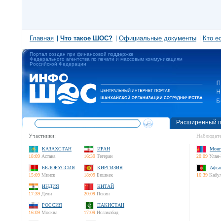
Главная
Что такое ШОС?
Официальные документы
Кто е
Портал создан при финансовой поддержке
Федерального агентства по печати и массовым коммуникациям
Российской Федерации
Расширенный п
Участники:
Наблюдате
КАЗАХСТАН
ИРАН
Монг
18:09
Астана
16:39
Тегеран
20:09
Улан-
БЕЛОРУССИЯ
КИРГИЗИЯ
Афга
15:09
Минск
18:09
Бишкек
16:39
Кабу
ИНДИЯ
КИТАЙ
17:39
Дели
20:09
Пекин
РОССИЯ
ПАКИСТАН
16:09
Москва
17:09
Исламабад