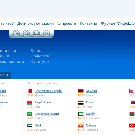
сть кто?
Дети рисуют сказки
О проекте
Контакты
Журнал "ИнфоШО
оиск
ли:
Партнеры по диалогу:
олия
Королевство Бахрейн
Армения
Батор
16:39
Манама
16:39
Ереван
16:3
нистан
Азербайджан
Египет
л
17:09
Баку
15:09
Каир
16:0
Саудовская Аравия
Кувейт
16:09
Эр-Рияд
16:09
Эль-Кувейт
16:0
ОАЭ
Мьянма
16:09
Абу-Даби
16:09
Нейпьидо
15:0