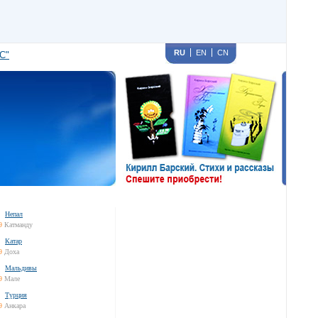
RU
EN
CN
С"
Непал
9
Катманду
Катар
9
Доха
Мальдивы
9
Мале
Турция
9
Анкара