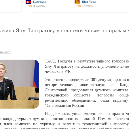
Камбоджа
Шри-Ланка
19:09
Пномпень
19:09
Коломбо
начила Яну Лантратову уполномоченным по правам 
ичность
ТАСС. Госдума в результате тайного голосова
Яну Лантратову на должность уполномоченно
человека в РФ.
Это решение поддержали 301 депутат, против 
четыре человека, двое воздержались. Кан
Лантратовой, председателя думского комитет
гражданского общества, вопросам общ
религиозных объединений, была выдвину
"Справедливая Россия".
На должность уполномоченного по правам ч
и кандидатуры от думских оппозиционных фракций. Помимо Лантрато
ли член комитета по туризму и развитию туристической инфрастр