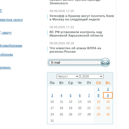
Зеленского
СУ
08.08.2026 17:25
Уиткофф и Кушнер могут посетить Киев
инистров своего
и Москву на следующей неделе
08.08.2026 17:22
ВС РФ установили контроль над
У, пишут
Ивановкой Харьковской области
08.08.2026 09:39
Великобритании
Что известно об атаках БПЛА на
регионы России
а обороны
премьер-
Пн
Вт
Ср
Чт
Пт
Сб
Вс
1
2
3
4
5
6
7
8
9
10
11
12
13
14
15
16
17
18
19
20
21
22
23
24
25
26
27
28
29
30
31