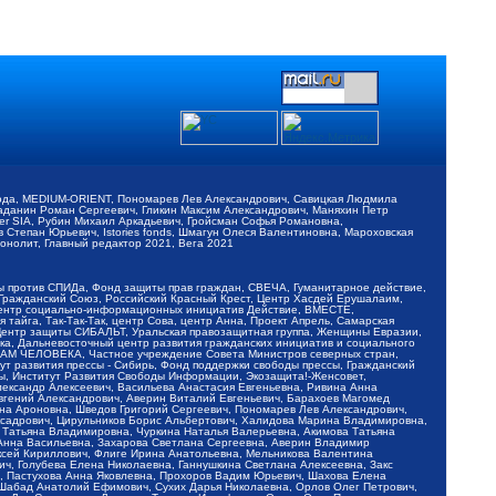
обода, MEDIUM-ORIENT, Пономарев Лев Александрович, Савицкая Людмила
Баданин Роман Сергеевич, Гликин Максим Александрович, Маняхин Петр
er SIA, Рубин Михаил Аркадьевич, Гройсман Софья Романовна,
Степан Юрьевич, Istories fonds, Шмагун Олеся Валентиновна, Мароховская
нолит, Главный редактор 2021, Вега 2021
Мы против СПИДа, Фонд защиты прав граждан, СВЕЧА, Гуманитарное действие,
 Гражданский Союз, Российский Красный Крест, Центр Хасдей Ерушалаим,
 Центр социально-информационных инициатив Действие, ВМЕСТЕ,
айга, Так-Так-Так, центр Сова, центр Анна, Проект Апрель, Самарская
Центр защиты СИБАЛЬТ, Уральская правозащитная группа, Женщины Евразии,
ка, Дальневосточный центр развития гражданских инициатив и социального
АВАМ ЧЕЛОВЕКА, Частное учреждение Совета Министров северных стран,
т развития прессы - Сибирь, Фонд поддержки свободы прессы, Гражданский
ы, Институт Развития Свободы Информации, Экозащита!-Женсовет,
ександр Алексеевич, Васильева Анастасия Евгеньевна, Ривина Анна
вгений Александрович, Аверин Виталий Евгеньевич, Барахоев Магомед
на Ароновна, Шведов Григорий Сергеевич, Пономарев Лев Александрович,
ксадрович, Цирульников Борис Альбертович, Халидова Марина Владимировна,
 Татьяна Владимировна, Чуркина Наталья Валерьевна, Акимова Татьяна
 Анна Васильевна, Захарова Светлана Сергеевна, Аверин Владимир
ксей Кириллович, Флиге Ирина Анатольевна, Мельникова Валентина
, Голубева Елена Николаевна, Ганнушкина Светлана Алексеевна, Закс
, Пастухова Анна Яковлевна, Прохоров Вадим Юрьевич, Шахова Елена
 Шабад Анатолий Ефимович, Сухих Дарья Николаевна, Орлов Олег Петрович,