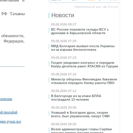
 земельным и
Официальный курс ЦБ России
в РФ Татьяны
Новости
09.08.2026 09:27
ВС России поразили склады ВСУ с
дронами в Харьковской области
 обязанности,
й Федерации,
09.08.2026 07:29
.
МИД Болгарии вызвал посла Украины
из-за взрыва беспилотника
09.08.2026 07:23
Госдеп уведомил конгресс о передаче
Киеву десятков ракет ATACMS из Турции
09.08.2026 07:16
Министр обороны Финляндии Хяккянен
отказался передать Киеву ракеты ПВО
09.08.2026 07:12
В Белгороде из-за атаки БПЛА
а помощь
пострадали 13 человек
08.08.2026 20:56
ой просьбой
Упавший в Болгарии дрон, скорее
всего, был украинским, пишут СМИ
них руках все
08.08.2026 20:50
Возле администрации главы Сербии
прошел митинг против приезда