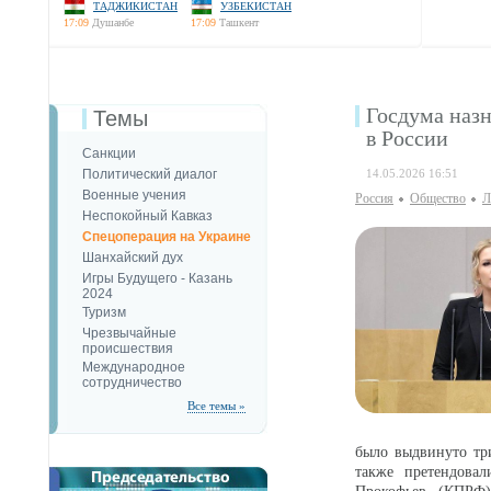
ТАДЖИКИСТАН
УЗБЕКИСТАН
17:09
Душанбе
17:09
Ташкент
Госдума наз
Темы
в России
Санкции
Политический диалог
14.05.2026 16:51
Военные учения
Россия
Общество
Л
Неспокойный Кавказ
Спецоперация на Украине
Шанхайский дух
Игры Будущего - Казань
2024
Туризм
Чрезвычайные
происшествия
Международное
сотрудничество
Все темы »
было выдвинуто тр
также претендова