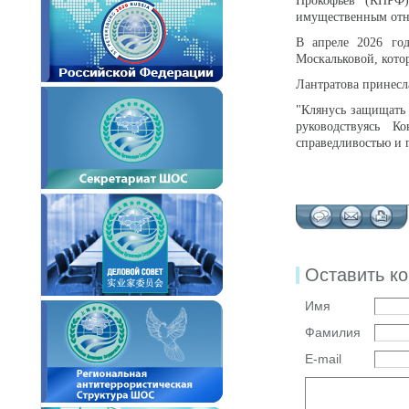
Прокофьев (КПРФ)
имущественным отн
В апреле 2026 го
Москальковой, котор
Лантратова принесл
"Клянусь защищать 
руководствуясь К
справедливостью и г
Оставить к
Имя
Фамилия
E-mail