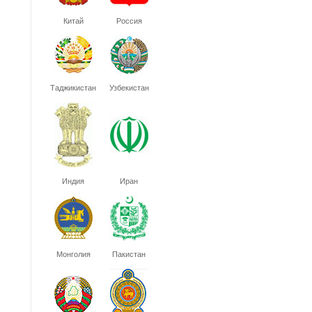
Китай
Россия
Таджикистан
Узбекистан
Индия
Иран
Монголия
Пакистан