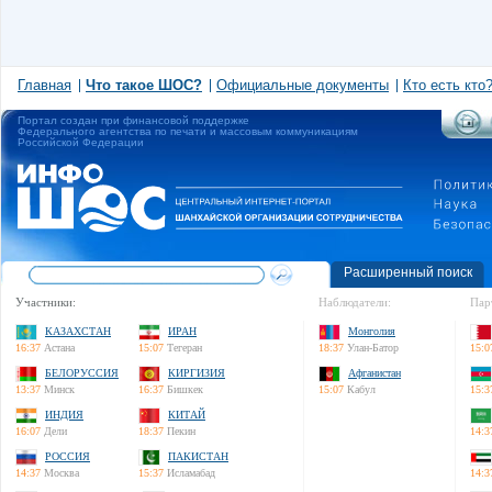
Главная
Что такое ШОС?
Официальные документы
Кто есть кто
Портал создан при финансовой поддержке
Федерального агентства по печати и массовым коммуникациям
Российской Федерации
Расширенный поиск
Участники:
Наблюдатели:
Пар
КАЗАХСТАН
ИРАН
Монголия
16:37
Астана
15:07
Тегеран
18:37
Улан-Батор
15:0
БЕЛОРУССИЯ
КИРГИЗИЯ
Афганистан
13:37
Минск
16:37
Бишкек
15:07
Кабул
15:3
ИНДИЯ
КИТАЙ
16:07
Дели
18:37
Пекин
14:3
РОССИЯ
ПАКИСТАН
14:37
Москва
15:37
Исламабад
14:3