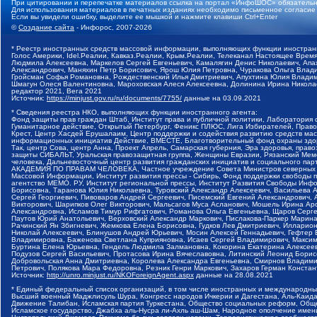
При цитировании и перепечатке материалов ссылка на портал «ИнфоШОС» обязательн
Для использования материалов в печатных изданиях необходимо письменное согласие
Если вы увидели ошибку, выделите ее мышкой и нажмите клавиши Ctrl+Enter
©
Создание сайта
- Инфорос, 2007-2026
* Реестр иностранных средств массовой информации, выполняющих функции иностранн
Голос Америки, Idel.Реалии, Кавказ.Реалии, Крым.Реалии, Телеканал Настоящее Время
Людмила Алексеевна, Маркелов Сергей Евгеньевич, Камалягин Денис Николаевич, Апах
Александрович, Маняхин Петр Борисович, Ярош Юлия Петровна, Чуракова Ольга Влади
Гройсман Софья Романовна, Рождественский Илья Дмитриевич, Апухтина Юлия Владимир
Шмагун Олеся Валентиновна, Мароховская Алеся Алексеевна, Долинина Ирина Никола
редактор 2021, Вега 2021
Источник:
https://minjust.gov.ru/ru/documents/7755/
данные на
03.09.2021
* Сведения реестра НКО, выполняющих функции иностранного агента:
Фонд защиты прав граждан Штаб, Институт права и публичной политики, Лаборатория
Гуманитарное действие, Открытый Петербург, Феникс ПЛЮС, Лига Избирателей, Правов
Крест, Центр Хасдей Ерушалаим, Центр поддержки и содействия развитию средств мас
информационных инициатив Действие, ВМЕСТЕ, Благотворительный фонд охраны здоров
Так, центр Сова, центр Анна, Проект Апрель, Самарская губерния, Эра здоровья, пр
защиты СИБАЛЬТ, Уральская правозащитная группа, Женщины Евразии, Рязанский Мемо
человека, Дальневосточный центр развития гражданских инициатив и социального пар
АКАДЕМИЯ ПО ПРАВАМ ЧЕЛОВЕКА, Частное учреждение Совета Министров северных стр
Массовой Информации, Институт развития прессы - Сибирь, Фонд поддержки свободы 
агентство МЕМО. РУ, Институт региональной прессы, Институт Развития Свободы Инф
Борисовна, Таранова Юлия Николаевна, Туровский Александр Алексеевич, Васильева 
Сергей Георгиевич, Пивоваров Андрей Сергеевич, Писемский Евгений Александрович,
Викторович, Шарипков Олег Викторович, Мальсагов Муса Асланович, Мошель Ирина Ар
Александровна, Исламов Тимур Рифгатович, Романова Ольга Евгеньевна, Щаров Серг
Паутов Юрий Анатольевич, Верховский Александр Маркович, Пислакова-Паркер Марина
Рачинский Ян Збигневич, Жемкова Елена Борисовна, Гудков Лев Дмитриевич, Иллари
Николай Алексеевич, Блинушов Андрей Юрьевич, Мосин Алексей Геннадьевич, Гефтер
Владимировна, Баженова Светлана Куприяновна, Исаев Сергей Владимирович, Максим
Буртина Елена Юрьевна, Гендель Людмила Залмановна, Кокорина Екатерина Алексеев
Подузов Сергей Васильевич, Протасова Ирина Вячеславовна, Литинский Леонид Борис
Добровольская Анна Дмитриевна, Королева Александра Евгеньевна, Смирнов Владими
Петрович, Полякова Мара Федоровна, Резник Генри Маркович, Захаров Герман Конста
Источник:
http://unro.minjust.ru/NKOForeignAgent.aspx
данные на
28.08.2021
* Единый федеральный список организаций, в том числе иностранных и международны
Высший военный Маджлисуль Шура, Конгресс народов Ичкерии и Дагестана, Аль-Каида, 
Движение Талибан, Исламская партия Туркестана, Общество социальных реформ, Общес
Исламское государство, Джабха аль-Нусра ли-Ахль аш-Шам, Народное ополчение имен