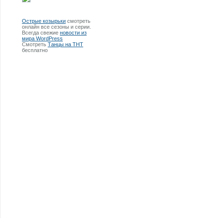
Острые козырьки
смотреть
онлайн все сезоны и серии.
Всегда свежие
новости из
мира WordPress
Смотреть
Танцы на ТНТ
бесплатно