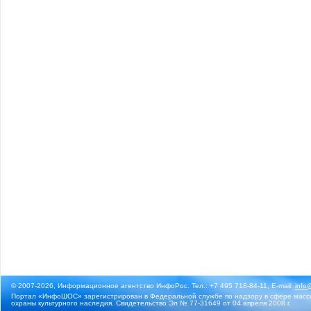
© 2007-2026, Информационное агентство ИнфоРос. Тел.: +7 495 718-84-11, E-mail:
info
Портал «ИнфоШОС» зарегистрирован в Федеральной службе по надзору в сфере массо
охраны культурного наследия. Свидетельство Эл № 77-31649 от 04 апреля 2008 г.