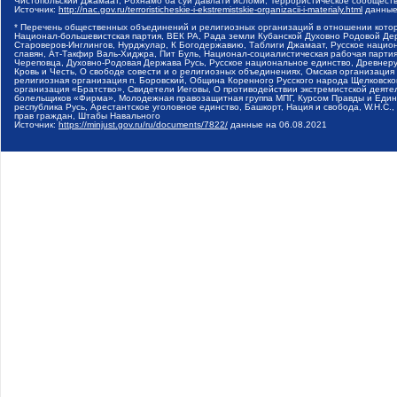
Чистопольский Джамаат, Рохнамо ба суи давлати исломи, Террористическое сообщест
Источник:
http://nac.gov.ru/terroristicheskie-i-ekstremistskie-organizacii-i-materialy.html
данные
* Перечень общественных объединений и религиозных организаций в отношении котор
Национал-большевистская партия, ВЕК РА, Рада земли Кубанской Духовно Родовой Де
Староверов-Инглингов, Нурджулар, К Богодержавию, Таблиги Джамаат, Русское наци
славян, Ат-Такфир Валь-Хиджра, Пит Буль, Национал-социалистическая рабочая парт
Череповца, Духовно-Родовая Держава Русь, Русское национальное единство, Древнер
Кровь и Честь, О свободе совести и о религиозных объединениях, Омская организаци
религиозная организация п. Боровский, Община Коренного Русского народа Щелковског
организация «Братство», Свидетели Иеговы, О противодействии экстремистской деяте
болельщиков «Фирма», Молодежная правозащитная группа МПГ, Курсом Правды и Единен
республика Русь, Арестантское уголовное единство, Башкорт, Нация и свобода, W.H.С
прав граждан, Штабы Навального
Источник:
https://minjust.gov.ru/ru/documents/7822/
данные на
06.08.2021