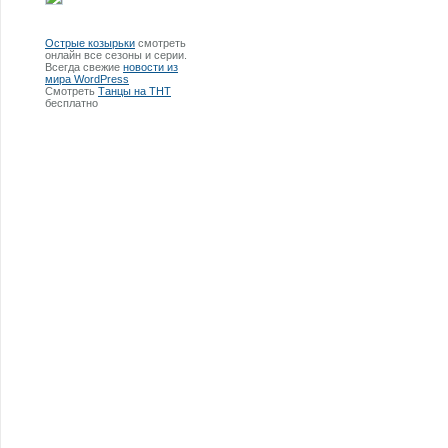
Острые козырьки
смотреть
онлайн все сезоны и серии.
Всегда свежие
новости из
мира WordPress
Смотреть
Танцы на ТНТ
бесплатно