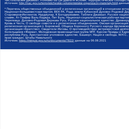
Чистопольский Джамаат, Рохнамо ба суи давлати исломи, Террористическое сообщест
Источник:
http://nac.gov.ru/terroristicheskie-i-ekstremistskie-organizacii-i-materialy.html
данные
* Перечень общественных объединений и религиозных организаций в отношении котор
Национал-большевистская партия, ВЕК РА, Рада земли Кубанской Духовно Родовой Де
Староверов-Инглингов, Нурджулар, К Богодержавию, Таблиги Джамаат, Русское наци
славян, Ат-Такфир Валь-Хиджра, Пит Буль, Национал-социалистическая рабочая парт
Череповца, Духовно-Родовая Держава Русь, Русское национальное единство, Древнер
Кровь и Честь, О свободе совести и о религиозных объединениях, Омская организаци
религиозная организация п. Боровский, Община Коренного Русского народа Щелковског
организация «Братство», Свидетели Иеговы, О противодействии экстремистской деяте
болельщиков «Фирма», Молодежная правозащитная группа МПГ, Курсом Правды и Единен
республика Русь, Арестантское уголовное единство, Башкорт, Нация и свобода, W.H.С
прав граждан, Штабы Навального
Источник:
https://minjust.gov.ru/ru/documents/7822/
данные на
06.08.2021