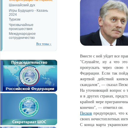
Шанхайский дух
Игры Будущего - Казань
2024
Туризм
Чрезвычайные
происшествия
Международное
сотрудничество
Все темы »
Вместе с ней уйдет все пра
"Слушайте, ну а что это
пропускать через свою т
Федерации. Если так пойде
жертвой действий киевс
скандалов", — сказал Песк
На уточняющий вопрос о то
и в других странах, предст
крайней мере приграничным
конечно", — отметил он.
Песков
предупредил, что к
своих нечистоплотных инте
С конца марта украинские