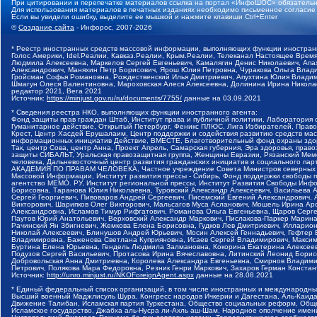
При цитировании и перепечатке материалов ссылка на портал «ИнфоШОС» обязательн
Для использования материалов в печатных изданиях необходимо письменное согласие
Если вы увидели ошибку, выделите ее мышкой и нажмите клавиши Ctrl+Enter
©
Создание сайта
- Инфорос, 2007-2026
* Реестр иностранных средств массовой информации, выполняющих функции иностранн
Голос Америки, Idel.Реалии, Кавказ.Реалии, Крым.Реалии, Телеканал Настоящее Время
Людмила Алексеевна, Маркелов Сергей Евгеньевич, Камалягин Денис Николаевич, Апах
Александрович, Маняхин Петр Борисович, Ярош Юлия Петровна, Чуракова Ольга Влади
Гройсман Софья Романовна, Рождественский Илья Дмитриевич, Апухтина Юлия Владимир
Шмагун Олеся Валентиновна, Мароховская Алеся Алексеевна, Долинина Ирина Никола
редактор 2021, Вега 2021
Источник:
https://minjust.gov.ru/ru/documents/7755/
данные на
03.09.2021
* Сведения реестра НКО, выполняющих функции иностранного агента:
Фонд защиты прав граждан Штаб, Институт права и публичной политики, Лаборатория
Гуманитарное действие, Открытый Петербург, Феникс ПЛЮС, Лига Избирателей, Правов
Крест, Центр Хасдей Ерушалаим, Центр поддержки и содействия развитию средств мас
информационных инициатив Действие, ВМЕСТЕ, Благотворительный фонд охраны здоров
Так, центр Сова, центр Анна, Проект Апрель, Самарская губерния, Эра здоровья, пр
защиты СИБАЛЬТ, Уральская правозащитная группа, Женщины Евразии, Рязанский Мемо
человека, Дальневосточный центр развития гражданских инициатив и социального пар
АКАДЕМИЯ ПО ПРАВАМ ЧЕЛОВЕКА, Частное учреждение Совета Министров северных стр
Массовой Информации, Институт развития прессы - Сибирь, Фонд поддержки свободы 
агентство МЕМО. РУ, Институт региональной прессы, Институт Развития Свободы Инф
Борисовна, Таранова Юлия Николаевна, Туровский Александр Алексеевич, Васильева 
Сергей Георгиевич, Пивоваров Андрей Сергеевич, Писемский Евгений Александрович,
Викторович, Шарипков Олег Викторович, Мальсагов Муса Асланович, Мошель Ирина Ар
Александровна, Исламов Тимур Рифгатович, Романова Ольга Евгеньевна, Щаров Серг
Паутов Юрий Анатольевич, Верховский Александр Маркович, Пислакова-Паркер Марина
Рачинский Ян Збигневич, Жемкова Елена Борисовна, Гудков Лев Дмитриевич, Иллари
Николай Алексеевич, Блинушов Андрей Юрьевич, Мосин Алексей Геннадьевич, Гефтер
Владимировна, Баженова Светлана Куприяновна, Исаев Сергей Владимирович, Максим
Буртина Елена Юрьевна, Гендель Людмила Залмановна, Кокорина Екатерина Алексеев
Подузов Сергей Васильевич, Протасова Ирина Вячеславовна, Литинский Леонид Борис
Добровольская Анна Дмитриевна, Королева Александра Евгеньевна, Смирнов Владими
Петрович, Полякова Мара Федоровна, Резник Генри Маркович, Захаров Герман Конста
Источник:
http://unro.minjust.ru/NKOForeignAgent.aspx
данные на
28.08.2021
* Единый федеральный список организаций, в том числе иностранных и международны
Высший военный Маджлисуль Шура, Конгресс народов Ичкерии и Дагестана, Аль-Каида, 
Движение Талибан, Исламская партия Туркестана, Общество социальных реформ, Общес
Исламское государство, Джабха аль-Нусра ли-Ахль аш-Шам, Народное ополчение имен