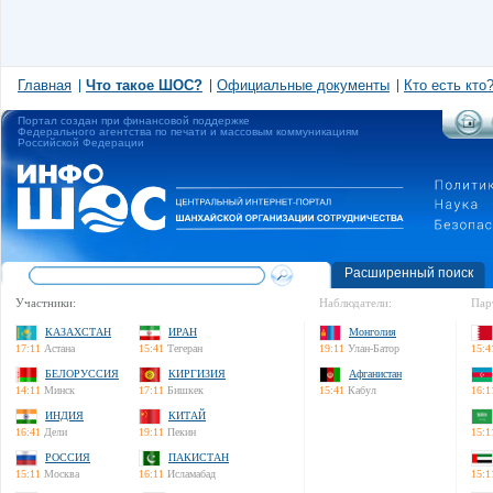
Главная
Что такое ШОС?
Официальные документы
Кто есть кто
Портал создан при финансовой поддержке
Федерального агентства по печати и массовым коммуникациям
Российской Федерации
Расширенный поиск
Участники:
Наблюдатели:
Пар
КАЗАХСТАН
ИРАН
Монголия
17:11
Астана
15:41
Тегеран
19:11
Улан-Батор
15:4
БЕЛОРУССИЯ
КИРГИЗИЯ
Афганистан
14:11
Минск
17:11
Бишкек
15:41
Кабул
16:1
ИНДИЯ
КИТАЙ
16:41
Дели
19:11
Пекин
15:1
РОССИЯ
ПАКИСТАН
15:11
Москва
16:11
Исламабад
15:1