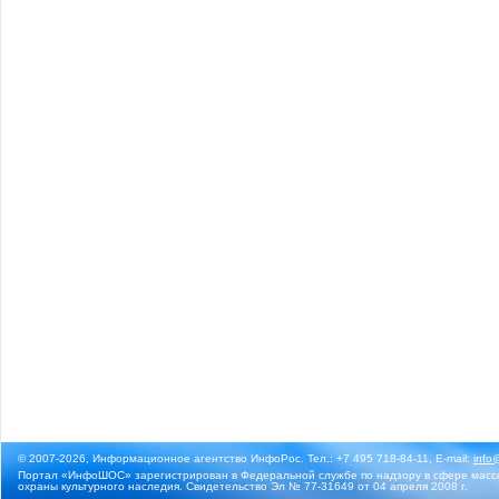
© 2007-2026, Информационное агентство ИнфоРос. Тел.: +7 495 718-84-11, E-mail:
info
Портал «ИнфоШОС» зарегистрирован в Федеральной службе по надзору в сфере массо
охраны культурного наследия. Свидетельство Эл № 77-31649 от 04 апреля 2008 г.