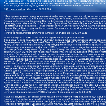
При цитировании и перепечатке материалов ссылка на портал «ИнфоШОС» обязательн
Для использования материалов в печатных изданиях необходимо письменное согласие
Если вы увидели ошибку, выделите ее мышкой и нажмите клавиши Ctrl+Enter
©
Создание сайта
- Инфорос, 2007-2026
* Реестр иностранных средств массовой информации, выполняющих функции иностранн
Голос Америки, Idel.Реалии, Кавказ.Реалии, Крым.Реалии, Телеканал Настоящее Время
Людмила Алексеевна, Маркелов Сергей Евгеньевич, Камалягин Денис Николаевич, Апах
Александрович, Маняхин Петр Борисович, Ярош Юлия Петровна, Чуракова Ольга Влади
Гройсман Софья Романовна, Рождественский Илья Дмитриевич, Апухтина Юлия Владимир
Шмагун Олеся Валентиновна, Мароховская Алеся Алексеевна, Долинина Ирина Никола
редактор 2021, Вега 2021
Источник:
https://minjust.gov.ru/ru/documents/7755/
данные на
03.09.2021
* Сведения реестра НКО, выполняющих функции иностранного агента:
Фонд защиты прав граждан Штаб, Институт права и публичной политики, Лаборатория
Гуманитарное действие, Открытый Петербург, Феникс ПЛЮС, Лига Избирателей, Правов
Крест, Центр Хасдей Ерушалаим, Центр поддержки и содействия развитию средств мас
информационных инициатив Действие, ВМЕСТЕ, Благотворительный фонд охраны здоров
Так, центр Сова, центр Анна, Проект Апрель, Самарская губерния, Эра здоровья, пр
защиты СИБАЛЬТ, Уральская правозащитная группа, Женщины Евразии, Рязанский Мемо
человека, Дальневосточный центр развития гражданских инициатив и социального пар
АКАДЕМИЯ ПО ПРАВАМ ЧЕЛОВЕКА, Частное учреждение Совета Министров северных стр
Массовой Информации, Институт развития прессы - Сибирь, Фонд поддержки свободы 
агентство МЕМО. РУ, Институт региональной прессы, Институт Развития Свободы Инф
Борисовна, Таранова Юлия Николаевна, Туровский Александр Алексеевич, Васильева 
Сергей Георгиевич, Пивоваров Андрей Сергеевич, Писемский Евгений Александрович,
Викторович, Шарипков Олег Викторович, Мальсагов Муса Асланович, Мошель Ирина Ар
Александровна, Исламов Тимур Рифгатович, Романова Ольга Евгеньевна, Щаров Серг
Паутов Юрий Анатольевич, Верховский Александр Маркович, Пислакова-Паркер Марина
Рачинский Ян Збигневич, Жемкова Елена Борисовна, Гудков Лев Дмитриевич, Иллари
Николай Алексеевич, Блинушов Андрей Юрьевич, Мосин Алексей Геннадьевич, Гефтер
Владимировна, Баженова Светлана Куприяновна, Исаев Сергей Владимирович, Максим
Буртина Елена Юрьевна, Гендель Людмила Залмановна, Кокорина Екатерина Алексеев
Подузов Сергей Васильевич, Протасова Ирина Вячеславовна, Литинский Леонид Борис
Добровольская Анна Дмитриевна, Королева Александра Евгеньевна, Смирнов Владими
Петрович, Полякова Мара Федоровна, Резник Генри Маркович, Захаров Герман Конста
Источник:
http://unro.minjust.ru/NKOForeignAgent.aspx
данные на
28.08.2021
* Единый федеральный список организаций, в том числе иностранных и международны
Высший военный Маджлисуль Шура, Конгресс народов Ичкерии и Дагестана, Аль-Каида, 
Движение Талибан, Исламская партия Туркестана, Общество социальных реформ, Общес
Исламское государство, Джабха аль-Нусра ли-Ахль аш-Шам, Народное ополчение имен