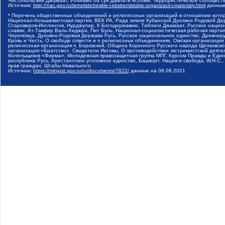
Чистопольский Джамаат, Рохнамо ба суи давлати исломи, Террористическое сообщест
Источник:
http://nac.gov.ru/terroristicheskie-i-ekstremistskie-organizacii-i-materialy.html
данные
* Перечень общественных объединений и религиозных организаций в отношении котор
Национал-большевистская партия, ВЕК РА, Рада земли Кубанской Духовно Родовой Де
Староверов-Инглингов, Нурджулар, К Богодержавию, Таблиги Джамаат, Русское наци
славян, Ат-Такфир Валь-Хиджра, Пит Буль, Национал-социалистическая рабочая парт
Череповца, Духовно-Родовая Держава Русь, Русское национальное единство, Древнер
Кровь и Честь, О свободе совести и о религиозных объединениях, Омская организаци
религиозная организация п. Боровский, Община Коренного Русского народа Щелковског
организация «Братство», Свидетели Иеговы, О противодействии экстремистской деяте
болельщиков «Фирма», Молодежная правозащитная группа МПГ, Курсом Правды и Единен
республика Русь, Арестантское уголовное единство, Башкорт, Нация и свобода, W.H.С
прав граждан, Штабы Навального
Источник:
https://minjust.gov.ru/ru/documents/7822/
данные на
06.08.2021