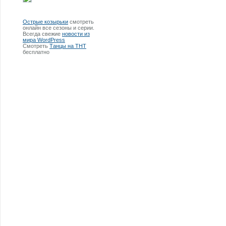
Острые козырьки
смотреть
онлайн все сезоны и серии.
Всегда свежие
новости из
мира WordPress
Смотреть
Танцы на ТНТ
бесплатно