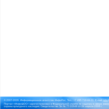
© 2007-2026, Информационное агентство ИнфоРос. Тел.: +7 495 718-84-11, E-mail:
info
Портал «ИнфоШОС» зарегистрирован в Федеральной службе по надзору в сфере массо
охраны культурного наследия. Свидетельство Эл № 77-31649 от 04 апреля 2008 г.