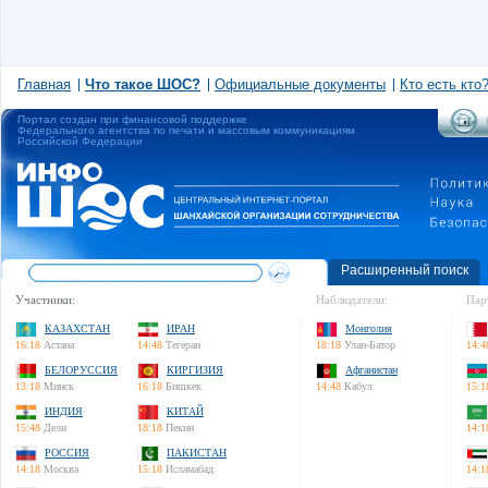
Главная
Что такое ШОС?
Официальные документы
Кто есть кто
Портал создан при финансовой поддержке
Федерального агентства по печати и массовым коммуникациям
Российской Федерации
Расширенный поиск
Участники:
Наблюдатели:
Пар
КАЗАХСТАН
ИРАН
Монголия
16:18
Астана
14:48
Тегеран
18:18
Улан-Батор
14:4
БЕЛОРУССИЯ
КИРГИЗИЯ
Афганистан
13:18
Минск
16:18
Бишкек
14:48
Кабул
15:1
ИНДИЯ
КИТАЙ
15:48
Дели
18:18
Пекин
14:1
РОССИЯ
ПАКИСТАН
14:18
Москва
15:18
Исламабад
14:1