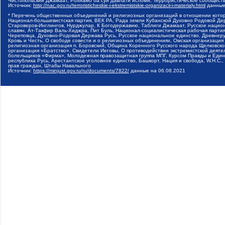
Чистопольский Джамаат, Рохнамо ба суи давлати исломи, Террористическое сообщест
Источник:
http://nac.gov.ru/terroristicheskie-i-ekstremistskie-organizacii-i-materialy.html
данные
* Перечень общественных объединений и религиозных организаций в отношении котор
Национал-большевистская партия, ВЕК РА, Рада земли Кубанской Духовно Родовой Де
Староверов-Инглингов, Нурджулар, К Богодержавию, Таблиги Джамаат, Русское наци
славян, Ат-Такфир Валь-Хиджра, Пит Буль, Национал-социалистическая рабочая парт
Череповца, Духовно-Родовая Держава Русь, Русское национальное единство, Древнер
Кровь и Честь, О свободе совести и о религиозных объединениях, Омская организаци
религиозная организация п. Боровский, Община Коренного Русского народа Щелковског
организация «Братство», Свидетели Иеговы, О противодействии экстремистской деяте
болельщиков «Фирма», Молодежная правозащитная группа МПГ, Курсом Правды и Единен
республика Русь, Арестантское уголовное единство, Башкорт, Нация и свобода, W.H.С
прав граждан, Штабы Навального
Источник:
https://minjust.gov.ru/ru/documents/7822/
данные на
06.08.2021