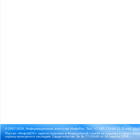
© 2007-2026, Информационное агентство ИнфоРос. Тел.: +7 495 718-84-11, E-mail:
info
Портал «ИнфоШОС» зарегистрирован в Федеральной службе по надзору в сфере массо
охраны культурного наследия. Свидетельство Эл № 77-31649 от 04 апреля 2008 г.