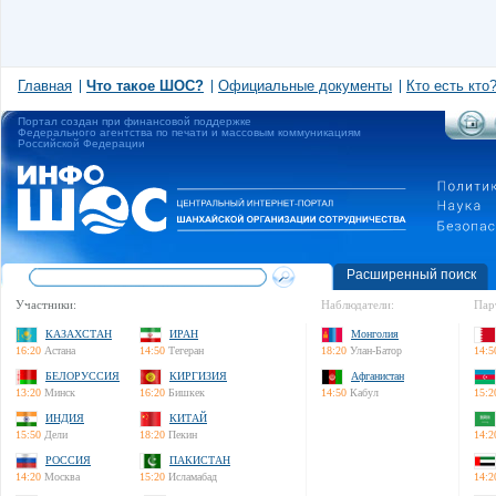
Главная
Что такое ШОС?
Официальные документы
Кто есть кто
Портал создан при финансовой поддержке
Федерального агентства по печати и массовым коммуникациям
Российской Федерации
Расширенный поиск
Участники:
Наблюдатели:
Пар
КАЗАХСТАН
ИРАН
Монголия
16:20
Астана
14:50
Тегеран
18:20
Улан-Батор
14:5
БЕЛОРУССИЯ
КИРГИЗИЯ
Афганистан
13:20
Минск
16:20
Бишкек
14:50
Кабул
15:2
ИНДИЯ
КИТАЙ
15:50
Дели
18:20
Пекин
14:2
РОССИЯ
ПАКИСТАН
14:20
Москва
15:20
Исламабад
14:2