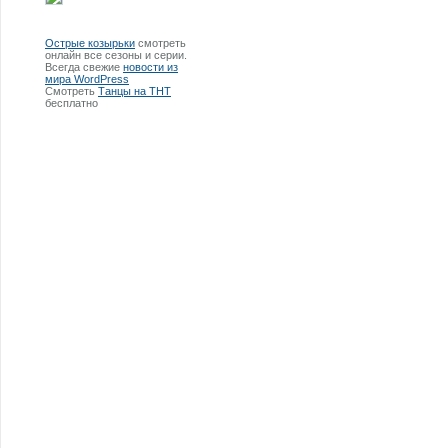
Острые козырьки
смотреть
онлайн все сезоны и серии.
Всегда свежие
новости из
мира WordPress
Смотреть
Танцы на ТНТ
бесплатно