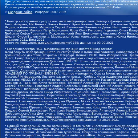
При цитировании и перепечатке материалов ссылка на портал «ИнфоШОС» обязательн
Для использования материалов в печатных изданиях необходимо письменное согласие
Если вы увидели ошибку, выделите ее мышкой и нажмите клавиши Ctrl+Enter
©
Создание сайта
- Инфорос, 2007-2026
* Реестр иностранных средств массовой информации, выполняющих функции иностранн
Голос Америки, Idel.Реалии, Кавказ.Реалии, Крым.Реалии, Телеканал Настоящее Время
Людмила Алексеевна, Маркелов Сергей Евгеньевич, Камалягин Денис Николаевич, Апах
Александрович, Маняхин Петр Борисович, Ярош Юлия Петровна, Чуракова Ольга Влади
Гройсман Софья Романовна, Рождественский Илья Дмитриевич, Апухтина Юлия Владимир
Шмагун Олеся Валентиновна, Мароховская Алеся Алексеевна, Долинина Ирина Никола
редактор 2021, Вега 2021
Источник:
https://minjust.gov.ru/ru/documents/7755/
данные на
03.09.2021
* Сведения реестра НКО, выполняющих функции иностранного агента:
Фонд защиты прав граждан Штаб, Институт права и публичной политики, Лаборатория
Гуманитарное действие, Открытый Петербург, Феникс ПЛЮС, Лига Избирателей, Правов
Крест, Центр Хасдей Ерушалаим, Центр поддержки и содействия развитию средств мас
информационных инициатив Действие, ВМЕСТЕ, Благотворительный фонд охраны здоров
Так, центр Сова, центр Анна, Проект Апрель, Самарская губерния, Эра здоровья, пр
защиты СИБАЛЬТ, Уральская правозащитная группа, Женщины Евразии, Рязанский Мемо
человека, Дальневосточный центр развития гражданских инициатив и социального пар
АКАДЕМИЯ ПО ПРАВАМ ЧЕЛОВЕКА, Частное учреждение Совета Министров северных стр
Массовой Информации, Институт развития прессы - Сибирь, Фонд поддержки свободы 
агентство МЕМО. РУ, Институт региональной прессы, Институт Развития Свободы Инф
Борисовна, Таранова Юлия Николаевна, Туровский Александр Алексеевич, Васильева 
Сергей Георгиевич, Пивоваров Андрей Сергеевич, Писемский Евгений Александрович,
Викторович, Шарипков Олег Викторович, Мальсагов Муса Асланович, Мошель Ирина Ар
Александровна, Исламов Тимур Рифгатович, Романова Ольга Евгеньевна, Щаров Серг
Паутов Юрий Анатольевич, Верховский Александр Маркович, Пислакова-Паркер Марина
Рачинский Ян Збигневич, Жемкова Елена Борисовна, Гудков Лев Дмитриевич, Иллари
Николай Алексеевич, Блинушов Андрей Юрьевич, Мосин Алексей Геннадьевич, Гефтер
Владимировна, Баженова Светлана Куприяновна, Исаев Сергей Владимирович, Максим
Буртина Елена Юрьевна, Гендель Людмила Залмановна, Кокорина Екатерина Алексеев
Подузов Сергей Васильевич, Протасова Ирина Вячеславовна, Литинский Леонид Борис
Добровольская Анна Дмитриевна, Королева Александра Евгеньевна, Смирнов Владими
Петрович, Полякова Мара Федоровна, Резник Генри Маркович, Захаров Герман Конста
Источник:
http://unro.minjust.ru/NKOForeignAgent.aspx
данные на
28.08.2021
* Единый федеральный список организаций, в том числе иностранных и международны
Высший военный Маджлисуль Шура, Конгресс народов Ичкерии и Дагестана, Аль-Каида, 
Движение Талибан, Исламская партия Туркестана, Общество социальных реформ, Общес
Исламское государство, Джабха аль-Нусра ли-Ахль аш-Шам, Народное ополчение имен