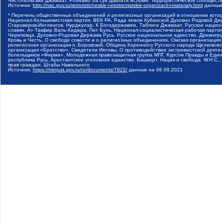
Чистопольский Джамаат, Рохнамо ба суи давлати исломи, Террористическое сообщест
Источник:
http://nac.gov.ru/terroristicheskie-i-ekstremistskie-organizacii-i-materialy.html
данные
* Перечень общественных объединений и религиозных организаций в отношении котор
Национал-большевистская партия, ВЕК РА, Рада земли Кубанской Духовно Родовой Де
Староверов-Инглингов, Нурджулар, К Богодержавию, Таблиги Джамаат, Русское наци
славян, Ат-Такфир Валь-Хиджра, Пит Буль, Национал-социалистическая рабочая парт
Череповца, Духовно-Родовая Держава Русь, Русское национальное единство, Древнер
Кровь и Честь, О свободе совести и о религиозных объединениях, Омская организаци
религиозная организация п. Боровский, Община Коренного Русского народа Щелковског
организация «Братство», Свидетели Иеговы, О противодействии экстремистской деяте
болельщиков «Фирма», Молодежная правозащитная группа МПГ, Курсом Правды и Единен
республика Русь, Арестантское уголовное единство, Башкорт, Нация и свобода, W.H.С
прав граждан, Штабы Навального
Источник:
https://minjust.gov.ru/ru/documents/7822/
данные на
06.08.2021