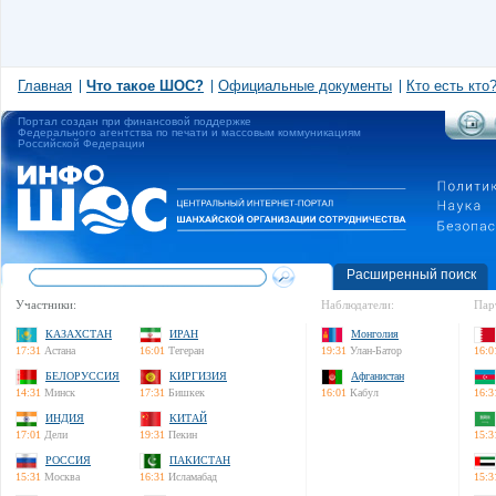
Главная
Что такое ШОС?
Официальные документы
Кто есть кто
Портал создан при финансовой поддержке
Федерального агентства по печати и массовым коммуникациям
Российской Федерации
Расширенный поиск
Участники:
Наблюдатели:
Пар
КАЗАХСТАН
ИРАН
Монголия
17:31
Астана
16:01
Тегеран
19:31
Улан-Батор
16:0
БЕЛОРУССИЯ
КИРГИЗИЯ
Афганистан
14:31
Минск
17:31
Бишкек
16:01
Кабул
16:3
ИНДИЯ
КИТАЙ
17:01
Дели
19:31
Пекин
15:3
РОССИЯ
ПАКИСТАН
15:31
Москва
16:31
Исламабад
15:3