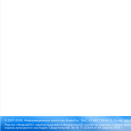
© 2007-2026, Информационное агентство ИнфоРос. Тел.: +7 495 718-84-11, E-mail:
info
Портал «ИнфоШОС» зарегистрирован в Федеральной службе по надзору в сфере массо
охраны культурного наследия. Свидетельство Эл № 77-31649 от 04 апреля 2008 г.