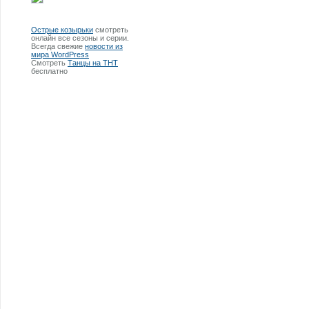
Острые козырьки
смотреть
онлайн все сезоны и серии.
Всегда свежие
новости из
мира WordPress
Смотреть
Танцы на ТНТ
бесплатно