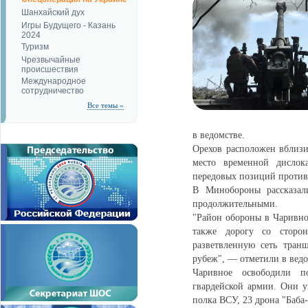
Шанхайский дух
Игры Будущего - Казань
2024
Туризм
Чрезвычайные
происшествия
Международное
сотрудничество
Все темы »
в ведомстве.
Орехов расположен вблизи
место временной дислок
передовых позиций против
В Минобороны рассказали
продолжительными.
"Район обороны в Чаривно
также дорогу со сторон
разветвленную сеть тран
рубеж", — отметили в ведо
Чаривное освободили по
гвардейской армии. Они 
полка ВСУ, 23 дрона "Баба