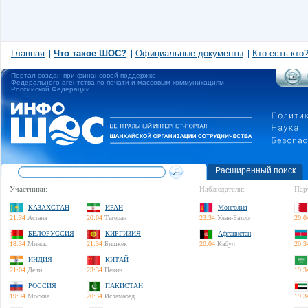
Главная
Что такое ШОС?
Официальные документы
Кто есть кто
Портал создан при финансовой поддержке
Федерального агентства по печати и массовым коммуникациям
Российской Федерации
Расширенный поиск
Участники:
Наблюдатели:
Пар
КАЗАХСТАН
ИРАН
Монголия
21:34
Астана
20:04
Тегеран
23:34
Улан-Батор
20:0
БЕЛОРУССИЯ
КИРГИЗИЯ
Афганистан
18:34
Минск
21:34
Бишкек
20:04
Кабул
20:3
ИНДИЯ
КИТАЙ
21:04
Дели
23:34
Пекин
19:3
РОССИЯ
ПАКИСТАН
19:34
Москва
20:34
Исламабад
19:3