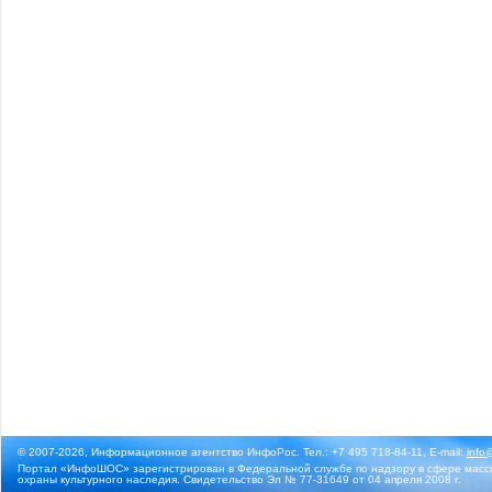
© 2007-2026, Информационное агентство ИнфоРос. Тел.: +7 495 718-84-11, E-mail:
info
Портал «ИнфоШОС» зарегистрирован в Федеральной службе по надзору в сфере массо
охраны культурного наследия. Свидетельство Эл № 77-31649 от 04 апреля 2008 г.