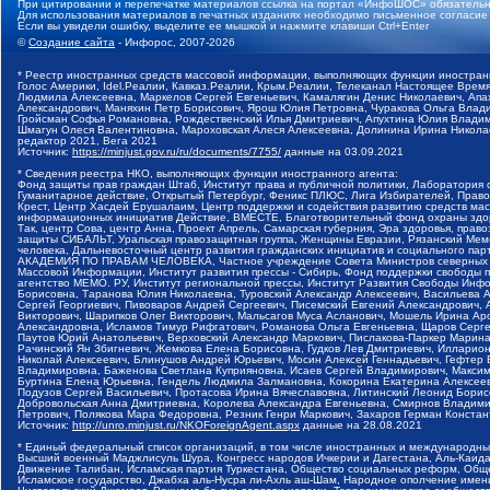
При цитировании и перепечатке материалов ссылка на портал «ИнфоШОС» обязательн
Для использования материалов в печатных изданиях необходимо письменное согласие
Если вы увидели ошибку, выделите ее мышкой и нажмите клавиши Ctrl+Enter
©
Создание сайта
- Инфорос, 2007-2026
* Реестр иностранных средств массовой информации, выполняющих функции иностранн
Голос Америки, Idel.Реалии, Кавказ.Реалии, Крым.Реалии, Телеканал Настоящее Время
Людмила Алексеевна, Маркелов Сергей Евгеньевич, Камалягин Денис Николаевич, Апах
Александрович, Маняхин Петр Борисович, Ярош Юлия Петровна, Чуракова Ольга Влади
Гройсман Софья Романовна, Рождественский Илья Дмитриевич, Апухтина Юлия Владимир
Шмагун Олеся Валентиновна, Мароховская Алеся Алексеевна, Долинина Ирина Никола
редактор 2021, Вега 2021
Источник:
https://minjust.gov.ru/ru/documents/7755/
данные на
03.09.2021
* Сведения реестра НКО, выполняющих функции иностранного агента:
Фонд защиты прав граждан Штаб, Институт права и публичной политики, Лаборатория
Гуманитарное действие, Открытый Петербург, Феникс ПЛЮС, Лига Избирателей, Правов
Крест, Центр Хасдей Ерушалаим, Центр поддержки и содействия развитию средств мас
информационных инициатив Действие, ВМЕСТЕ, Благотворительный фонд охраны здоров
Так, центр Сова, центр Анна, Проект Апрель, Самарская губерния, Эра здоровья, пр
защиты СИБАЛЬТ, Уральская правозащитная группа, Женщины Евразии, Рязанский Мемо
человека, Дальневосточный центр развития гражданских инициатив и социального пар
АКАДЕМИЯ ПО ПРАВАМ ЧЕЛОВЕКА, Частное учреждение Совета Министров северных стр
Массовой Информации, Институт развития прессы - Сибирь, Фонд поддержки свободы 
агентство МЕМО. РУ, Институт региональной прессы, Институт Развития Свободы Инф
Борисовна, Таранова Юлия Николаевна, Туровский Александр Алексеевич, Васильева 
Сергей Георгиевич, Пивоваров Андрей Сергеевич, Писемский Евгений Александрович,
Викторович, Шарипков Олег Викторович, Мальсагов Муса Асланович, Мошель Ирина Ар
Александровна, Исламов Тимур Рифгатович, Романова Ольга Евгеньевна, Щаров Серг
Паутов Юрий Анатольевич, Верховский Александр Маркович, Пислакова-Паркер Марина
Рачинский Ян Збигневич, Жемкова Елена Борисовна, Гудков Лев Дмитриевич, Иллари
Николай Алексеевич, Блинушов Андрей Юрьевич, Мосин Алексей Геннадьевич, Гефтер
Владимировна, Баженова Светлана Куприяновна, Исаев Сергей Владимирович, Максим
Буртина Елена Юрьевна, Гендель Людмила Залмановна, Кокорина Екатерина Алексеев
Подузов Сергей Васильевич, Протасова Ирина Вячеславовна, Литинский Леонид Борис
Добровольская Анна Дмитриевна, Королева Александра Евгеньевна, Смирнов Владими
Петрович, Полякова Мара Федоровна, Резник Генри Маркович, Захаров Герман Конста
Источник:
http://unro.minjust.ru/NKOForeignAgent.aspx
данные на
28.08.2021
* Единый федеральный список организаций, в том числе иностранных и международны
Высший военный Маджлисуль Шура, Конгресс народов Ичкерии и Дагестана, Аль-Каида, 
Движение Талибан, Исламская партия Туркестана, Общество социальных реформ, Общес
Исламское государство, Джабха аль-Нусра ли-Ахль аш-Шам, Народное ополчение имен