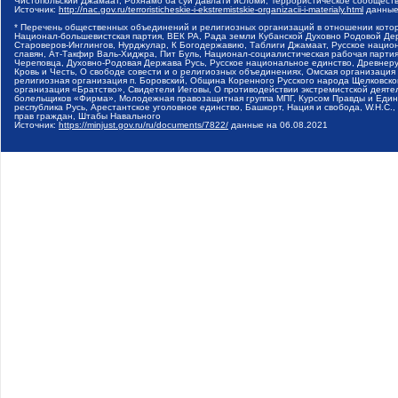
Чистопольский Джамаат, Рохнамо ба суи давлати исломи, Террористическое сообщест
Источник:
http://nac.gov.ru/terroristicheskie-i-ekstremistskie-organizacii-i-materialy.html
данные
* Перечень общественных объединений и религиозных организаций в отношении котор
Национал-большевистская партия, ВЕК РА, Рада земли Кубанской Духовно Родовой Де
Староверов-Инглингов, Нурджулар, К Богодержавию, Таблиги Джамаат, Русское наци
славян, Ат-Такфир Валь-Хиджра, Пит Буль, Национал-социалистическая рабочая парт
Череповца, Духовно-Родовая Держава Русь, Русское национальное единство, Древнер
Кровь и Честь, О свободе совести и о религиозных объединениях, Омская организаци
религиозная организация п. Боровский, Община Коренного Русского народа Щелковског
организация «Братство», Свидетели Иеговы, О противодействии экстремистской деяте
болельщиков «Фирма», Молодежная правозащитная группа МПГ, Курсом Правды и Единен
республика Русь, Арестантское уголовное единство, Башкорт, Нация и свобода, W.H.С
прав граждан, Штабы Навального
Источник:
https://minjust.gov.ru/ru/documents/7822/
данные на
06.08.2021