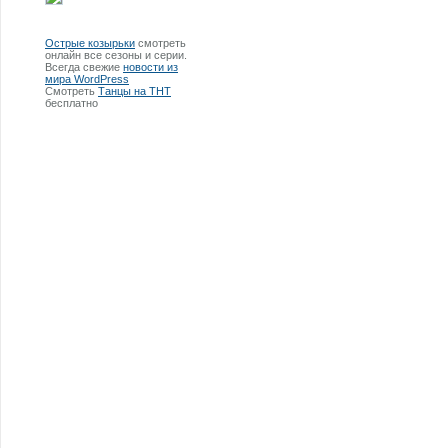
Острые козырьки
смотреть
онлайн все сезоны и серии.
Всегда свежие
новости из
мира WordPress
Смотреть
Танцы на ТНТ
бесплатно