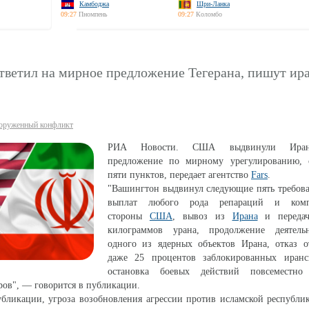
Камбоджа
Шри-Ланка
09:27
Пномпень
09:27
Коломбо
тветил на мирное предложение Тегерана, пишут ир
оруженный конфликт
РИА Новости. США выдвинули Иран
предложение по мирному урегулированию, 
пяти пунктов, передает агентство
Fars
.
"Вашингтон выдвинул следующие пять требова
выплат любого рода репараций и комп
стороны
США
, вывоз из
Ирана
и переда
килограммов урана, продолжение деятель
одного из ядерных объектов Ирана, отказ о
даже 25 процентов заблокированных иранс
остановка боевых действий повсеместно
ров", — говорится в публикации.
убликации, угроза возобновления агрессии против исламской республи