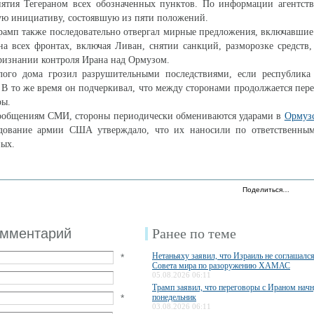
нятия Тегераном всех обозначенных пунктов. По информации агентств
ую инициативу, состоявшую из пяти положений.
рамп также последовательно отвергал мирные предложения, включавшие
а всех фронтах, включая Ливан, снятии санкций, разморозке средств
признании контроля Ирана над Ормузом.
лого дома грозил разрушительными последствиями, если республика 
В то же время он подчеркивал, что между сторонами продолжается пер
ры.
сообщениям СМИ, стороны периодически обмениваются ударами в
Ормуз
дование армии США утверждало, что их наносили по ответственным
ных.
Поделиться…
омментарий
Ранее по теме
Нетаньяху заявил, что Израиль не соглашалс
*
Совета мира по разоружению ХАМАС
05.08.2026 06:11
Трамп заявил, что переговоры с Ираном начн
*
понедельник
03.08.2026 06:11