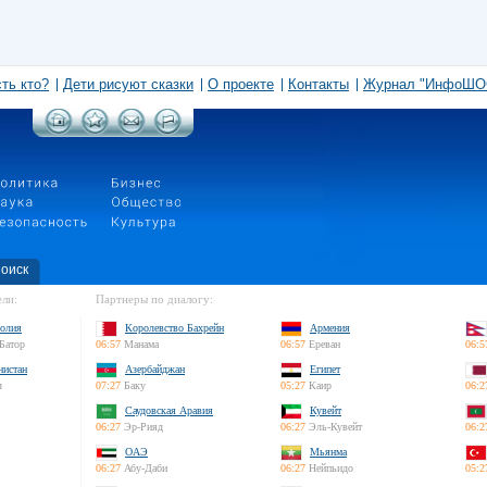
сть кто?
Дети рисуют сказки
О проекте
Контакты
Журнал "ИнфоШО
оиск
ли:
Партнеры по диалогу:
олия
Королевство Бахрейн
Армения
Батор
06:57
Манама
06:57
Ереван
06:5
нистан
Азербайджан
Египет
л
07:27
Баку
05:27
Каир
06:2
Саудовская Аравия
Кувейт
06:27
Эр-Рияд
06:27
Эль-Кувейт
06:2
ОАЭ
Мьянма
06:27
Абу-Даби
06:27
Нейпьидо
05:2