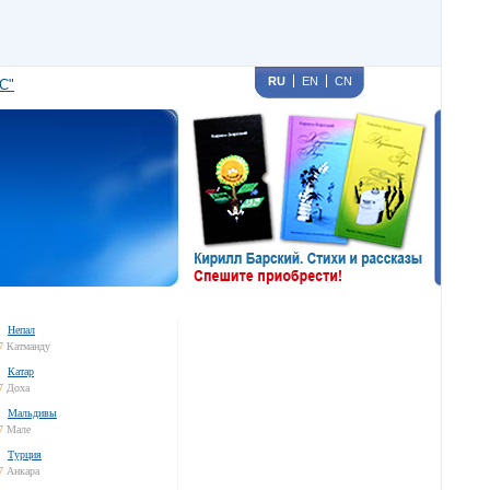
RU
EN
CN
С"
Непал
7
Катманду
Катар
7
Доха
Мальдивы
7
Мале
Турция
7
Анкара