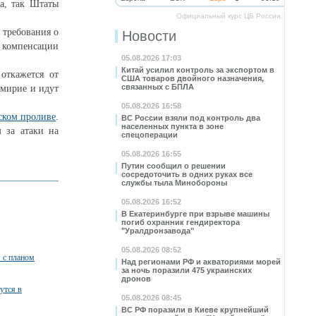
а, так Штаты
Официальный курс ЦБ России
 требования о
Новости
, компенсации
05.08.2026 17:03
Китай усилил контроль за экспортом в
откажется от
США товаров двойного назначения,
связанных с БПЛА
емирие и идут
05.08.2026 16:58
ском проливе
.
ВС России взяли под контроль два
населенных пункта в зоне
 за атаки на
спецоперации
05.08.2026 16:55
Путин сообщил о решении
сосредоточить в одних руках все
службы тыла Минобороны
05.08.2026 16:52
В Екатеринбурге при взрыве машины
погиб охранник гендиректора
"Уралдронзавода"
05.08.2026 08:52
я с планом
Над регионами РФ и акваториями морей
за ночь поразили 475 украинских
дронов
утся в
05.08.2026 08:45
ВС РФ поразили в Киеве крупнейший