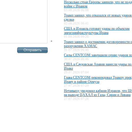
Несколько стран Европы заявили, что не по
войне с Ираном
03.08.2026 06:06
Трамп заявил, что отказался от новых ударов
сделки
02.08.2026 06:41
США и Израиль готовят удары по объектам
энергоинфраструктуры Ирана
01.08.2026 09:26
*
Трамп заявил о достижении договоренности 
разоружении ХАМАС
31.07.2026 06:46
Силы CENTCOM завершили серию ударов п
30.07.2026 06:46
США и Саудовская Аравия нанесли удары по
Ираке
29.07.2026 07:04
Глава CENTCOM рекомендовал Трампу прекр
Ирану в районе Ормуза
27.07.2026 07:29
Нетаньяху уведомил кабмин Израиля, что Ш
на выводе ЦАХАЛ из Газы, Сирии и Ливана
27.07.2026 07:26