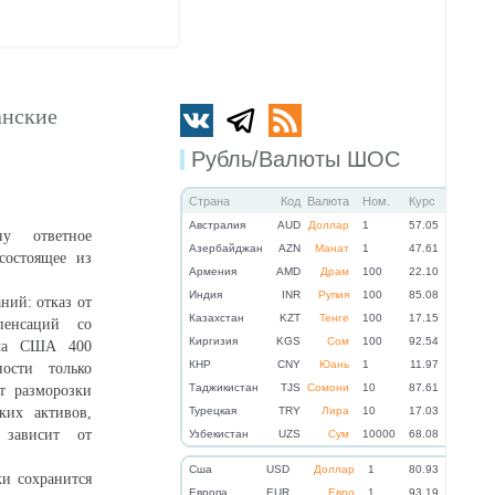
анские
Рубль/Валюты ШОС
Страна
Код
Валюта
Ном.
Курс
Австралия
AUD
Доллар
1
57.05
у ответное
Азербайджан
AZN
Манат
1
47.61
состоящее из
Армения
AMD
Драм
100
22.10
Индия
INR
Рупия
100
85.08
ний: отказ от
Казахстан
KZT
Тенге
100
17.15
енсаций со
Киргизия
KGS
Сом
100
92.54
ча США 400
КНР
CNY
Юань
1
11.97
ности только
Таджикистан
TJS
Сомони
10
87.61
т разморозки
ких активов,
Турецкая
TRY
Лира
10
17.03
 зависит от
Узбекистан
UZS
Сум
10000
68.08
Cша
USD
Доллар
1
80.93
ки сохранится
Eвропа
EUR
Евро
1
93.19