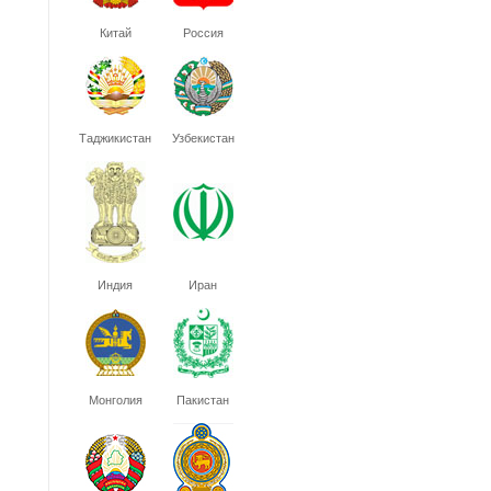
Китай
Россия
Таджикистан
Узбекистан
Индия
Иран
Монголия
Пакистан