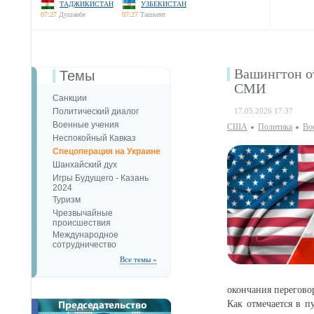
ТАДЖИКИСТАН
УЗБЕКИСТАН
07:27
Душанбе
07:27
Ташкент
Вашингтон о
Темы
СМИ
Санкции
Политический диалог
17.05.2026 17:37
Военные учения
США
Политика
Во
Неспокойный Кавказ
Спецоперация на Украине
Шанхайский дух
Игры Будущего - Казань
2024
Туризм
Чрезвычайные
происшествия
Международное
сотрудничество
Все темы »
окончания перегово
Как отмечается в п