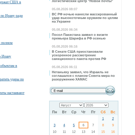
логистический центр "Новой почты"
ддержат США в
05.08.2026 08:07
ВС РФ ночью нанесли массированный
 по Ирану ради
удар высокоточным оружием по целям
на Украине
05.08.2026 06:34
Посол Пакистана заявил о визите
премьера Шарифа в РФ осенью
о полном
05.08.2026 06:16
В Сенате США приостановили
ускоренное рассмотрение
о Ирану
санкционного пакета против РФ
 объектам в
05.08.2026 06:11
Нетаньяху заявил, что Израиль не
соглашался с планом Совета мира по
атить удары по
разоружению ХАМАС
таты настаивают
Пн
Вт
Ср
Чт
Пт
Сб
Вс
1
2
3
4
5
6
7
8
9
10
11
12
13
14
15
16