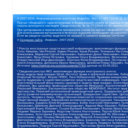
© 2007-2026, Информационное агентство ИнфоРос. Тел.: +7 495 718-84-11, E-
Портал «ИнфоШОС» зарегистрирован в Федеральной службе по надзору в сфе
охраны культурного наследия. Свидетельство Эл № 77-31649 от 04 апреля 200
При цитировании и перепечатке материалов ссылка на портал «ИнфоШОС» об
Для использования материалов в печатных изданиях необходимо письменное 
Если вы увидели ошибку, выделите ее мышкой и нажмите клавиши Ctrl+Enter
©
Создание сайта
- Инфорос, 2007-2026
* Реестр иностранных средств массовой информации, выполняющих функции 
Голос Америки, Idel.Реалии, Кавказ.Реалии, Крым.Реалии, Телеканал Настоя
Алексеевна, Маркелов Сергей Евгеньевич, Камалягин Денис Николаевич, Апах
Борисович, Ярош Юлия Петровна, Чуракова Ольга Владимировна, Железнова М
Рождественский Илья Дмитриевич, Апухтина Юлия Владимировна, Постернак Ал
Алеся Алексеевна, Долинина Ирина Николаевна, Шлейнов Роман Юрьевич, Ани
Источник:
https://minjust.gov.ru/ru/documents/7755/
данные на
03.09.2021
* Сведения реестра НКО, выполняющих функции иностранного агента:
Фонд защиты прав граждан Штаб, Институт права и публичной политики, Лаб
Открытый Петербург, Феникс ПЛЮС, Лига Избирателей, Правовая инициатива, 
Центр поддержки и содействия развитию средств массовой информации, Горя
Благотворительный фонд охраны здоровья и защиты прав граждан, Благотвори
губерния, Эра здоровья, правозащитное общество Мемориал, Аналитический 
Рязанский Мемориал, Екатеринбургское общество МЕМОРИАЛ, Институт прав ч
партнерства, Пермский региональный правозащитный центр, Гражданское де
Центр развития некоммерческих организаций, Гражданское содействие, Цент
контроль, Человек и Закон, Общественная комиссия по сохранению наследия
Общественный вердикт, Евразийская антимонопольная ассоциация, Чанышева 
Валерьевна, Бурдина Юлия Владимировна, Бойко Анатолий Николаевич, Гусев
Бекханович, Шевченко Дмитрий Александрович, Жданов Иван Юрьевич, Рубано
Каргалицкий Борис Юльевич, Созаев Валерий Валерьевич, Исакова Ирина Ал
Людевиг Марина Зариевна, Федотова Галина Анатольевна, Паутов Юрий Анато
Николаевна, Золотарева Екатерина Александровна, Рачинский Ян Збигневич
Анатольевич, Щур Татьяна Михайловна, Щур Николай Алексеевич, Блинушов 
Дмитриевна, Вититинова Елена Владимировна, Баженова Светлана Куприяновн
Елена Владимировна, Буртина Елена Юрьевна, Гендель Людмила Залмановна,
Владимировна, Подузов Сергей Васильевич, Протасова Ирина Вячеславовна, 