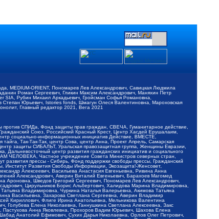
обода, MEDIUM-ORIENT, Пономарев Лев Александрович, Савицкая Людмила
Баданин Роман Сергеевич, Гликин Максим Александрович, Маняхин Петр
er SIA, Рубин Михаил Аркадьевич, Гройсман Софья Романовна,
Степан Юрьевич, Istories fonds, Шмагун Олеся Валентиновна, Мароховская
нолит, Главный редактор 2021, Вега 2021
Мы против СПИДа, Фонд защиты прав граждан, СВЕЧА, Гуманитарное действие,
 Гражданский Союз, Российский Красный Крест, Центр Хасдей Ерушалаим,
 Центр социально-информационных инициатив Действие, ВМЕСТЕ,
айга, Так-Так-Так, центр Сова, центр Анна, Проект Апрель, Самарская
Центр защиты СИБАЛЬТ, Уральская правозащитная группа, Женщины Евразии,
ка, Дальневосточный центр развития гражданских инициатив и социального
АВАМ ЧЕЛОВЕКА, Частное учреждение Совета Министров северных стран,
т развития прессы - Сибирь, Фонд поддержки свободы прессы, Гражданский
ы, Институт Развития Свободы Информации, Экозащита!-Женсовет,
ександр Алексеевич, Васильева Анастасия Евгеньевна, Ривина Анна
вгений Александрович, Аверин Виталий Евгеньевич, Барахоев Магомед
на Ароновна, Шведов Григорий Сергеевич, Пономарев Лев Александрович,
ксадрович, Цирульников Борис Альбертович, Халидова Марина Владимировна,
 Татьяна Владимировна, Чуркина Наталья Валерьевна, Акимова Татьяна
 Анна Васильевна, Захарова Светлана Сергеевна, Аверин Владимир
ксей Кириллович, Флиге Ирина Анатольевна, Мельникова Валентина
, Голубева Елена Николаевна, Ганнушкина Светлана Алексеевна, Закс
, Пастухова Анна Яковлевна, Прохоров Вадим Юрьевич, Шахова Елена
 Шабад Анатолий Ефимович, Сухих Дарья Николаевна, Орлов Олег Петрович,