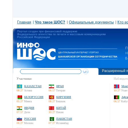
Главная
Что такое ШОС?
Официальные документы
Кто е
Портал создан при финансовой поддержке
Федерального агентства по печати и массовым коммуникациям
Российской Федерации
Расширенный п
Участники:
Наблюдате
КАЗАХСТАН
ИРАН
Монг
08:27
Астана
06:57
Тегеран
10:27
Улан-
БЕЛОРУССИЯ
КИРГИЗИЯ
Афга
05:27
Минск
08:27
Бишкек
06:57
Кабу
ИНДИЯ
КИТАЙ
07:57
Дели
10:27
Пекин
РОССИЯ
ПАКИСТАН
06:27
Москва
07:27
Исламабад