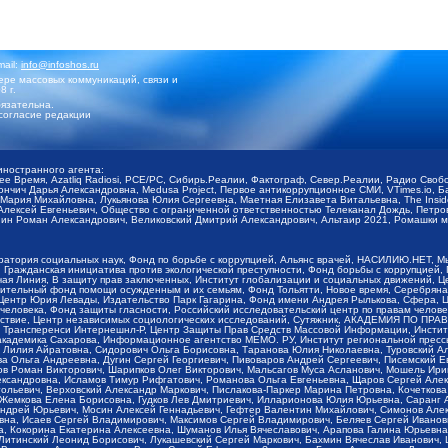
mail:
info@infoshos.ru
ре массовых коммуникаций, связи и
8 г.
язательна.
согласие редакции
иностранного агента:
щее Время, Azatliq Radiosi, PCE/PC, Сибирь.Реалии, Фактограф, Север.Реалии, Радио Св
ончич Дарья Александровна, Medusa Project, Первое антикоррупционное СМИ, VTimes.io, 
ария Михайловна, Лукьянова Юлия Сергеевна, Маетная Елизавета Витальевна, The Insid
ексей Евгеньевич, Общество с ограниченной ответственностью Телеканал Дождь, Петров 
н Роман Александрович, Великовский Дмитрий Александрович, Альтаир 2021, Ромашки мо
оратория социальных наук, Фонд по борьбе с коррупцией, Альянс врачей, НАСИЛИЮ.НЕТ, 
Гражданская инициатива против экологической преступности, Фонд борьбы с коррупцией,
чая Линия, В защиту прав заключенных, Институт глобализации и социальных движений,
тельный фонд помощи осужденным и их семьям, Фонд Тольятти, Новое время, Серебряная т
Центр Юрия Левады, Издательство Парк Гагарина, Фонд имени Андрея Рылькова, Сфера, 
еловека, Фонд защиты гласности, Российский исследовательский центр по правам челове
йствие, Центр независимых социологических исследований, Сутяжник, АКАДЕМИЯ ПО ПР
р Трансперенси Интернешнл-Р, Центр Защиты Прав Средств Массовой Информации, Институ
 академика Сахарова, Информационное агентство МЕМО. РУ, Институт региональной пресс
Лилия Айратовна, Сидорович Ольга Борисовна, Таранова Юлия Николаевна, Туровский Ал
а Ольга Андреевна, Дугин Сергей Георгиевич, Пивоваров Андрей Сергеевич, Писемский Е
в Роман Викторович, Шарипков Олег Викторович, Мальсагов Муса Асланович, Мошель Ири
ександровна, Исламов Тимур Рифгатович, Романова Ольга Евгеньевна, Щаров Сергей Але
льевич, Верховский Александр Маркович, Пислакова-Паркер Марина Петровна, Кочеткова
, Жемкова Елена Борисовна, Гудков Лев Дмитриевич, Илларионова Юлия Юрьевна, Саранг
Андрей Юрьевич, Мосин Алексей Геннадьевич, Гефтер Валентин Михайлович, Симонов Але
а, Исаев Сергей Владимирович, Максимов Сергей Владимирович, Беляев Сергей Иванович
 Кокорина Екатерина Алексеевна, Шуманов Илья Вячеславович, Арапова Галина Юрьевна
Литинский Леонид Борисович, Лукашевский Сергей Маркович, Бахмин Вячеслав Иванович,