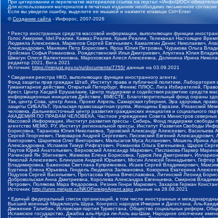
При цитировании и перепечатке материалов ссылка на портал «ИнфоШОС» обязательн
Для использования материалов в печатных изданиях необходимо письменное согласие
Если вы увидели ошибку, выделите ее мышкой и нажмите клавиши Ctrl+Enter
©
Создание сайта
- Инфорос, 2007-2026
* Реестр иностранных средств массовой информации, выполняющих функции иностранн
Голос Америки, Idel.Реалии, Кавказ.Реалии, Крым.Реалии, Телеканал Настоящее Время
Людмила Алексеевна, Маркелов Сергей Евгеньевич, Камалягин Денис Николаевич, Апах
Александрович, Маняхин Петр Борисович, Ярош Юлия Петровна, Чуракова Ольга Влади
Гройсман Софья Романовна, Рождественский Илья Дмитриевич, Апухтина Юлия Владимир
Шмагун Олеся Валентиновна, Мароховская Алеся Алексеевна, Долинина Ирина Никола
редактор 2021, Вега 2021
Источник:
https://minjust.gov.ru/ru/documents/7755/
данные на
03.09.2021
* Сведения реестра НКО, выполняющих функции иностранного агента:
Фонд защиты прав граждан Штаб, Институт права и публичной политики, Лаборатория
Гуманитарное действие, Открытый Петербург, Феникс ПЛЮС, Лига Избирателей, Правов
Крест, Центр Хасдей Ерушалаим, Центр поддержки и содействия развитию средств мас
информационных инициатив Действие, ВМЕСТЕ, Благотворительный фонд охраны здоров
Так, центр Сова, центр Анна, Проект Апрель, Самарская губерния, Эра здоровья, пр
защиты СИБАЛЬТ, Уральская правозащитная группа, Женщины Евразии, Рязанский Мемо
человека, Дальневосточный центр развития гражданских инициатив и социального пар
АКАДЕМИЯ ПО ПРАВАМ ЧЕЛОВЕКА, Частное учреждение Совета Министров северных стр
Массовой Информации, Институт развития прессы - Сибирь, Фонд поддержки свободы 
агентство МЕМО. РУ, Институт региональной прессы, Институт Развития Свободы Инф
Борисовна, Таранова Юлия Николаевна, Туровский Александр Алексеевич, Васильева 
Сергей Георгиевич, Пивоваров Андрей Сергеевич, Писемский Евгений Александрович,
Викторович, Шарипков Олег Викторович, Мальсагов Муса Асланович, Мошель Ирина Ар
Александровна, Исламов Тимур Рифгатович, Романова Ольга Евгеньевна, Щаров Серг
Паутов Юрий Анатольевич, Верховский Александр Маркович, Пислакова-Паркер Марина
Рачинский Ян Збигневич, Жемкова Елена Борисовна, Гудков Лев Дмитриевич, Иллари
Николай Алексеевич, Блинушов Андрей Юрьевич, Мосин Алексей Геннадьевич, Гефтер
Владимировна, Баженова Светлана Куприяновна, Исаев Сергей Владимирович, Максим
Буртина Елена Юрьевна, Гендель Людмила Залмановна, Кокорина Екатерина Алексеев
Подузов Сергей Васильевич, Протасова Ирина Вячеславовна, Литинский Леонид Борис
Добровольская Анна Дмитриевна, Королева Александра Евгеньевна, Смирнов Владими
Петрович, Полякова Мара Федоровна, Резник Генри Маркович, Захаров Герман Конста
Источник:
http://unro.minjust.ru/NKOForeignAgent.aspx
данные на
28.08.2021
* Единый федеральный список организаций, в том числе иностранных и международны
Высший военный Маджлисуль Шура, Конгресс народов Ичкерии и Дагестана, Аль-Каида, 
Движение Талибан, Исламская партия Туркестана, Общество социальных реформ, Общес
Исламское государство, Джабха аль-Нусра ли-Ахль аш-Шам, Народное ополчение имен