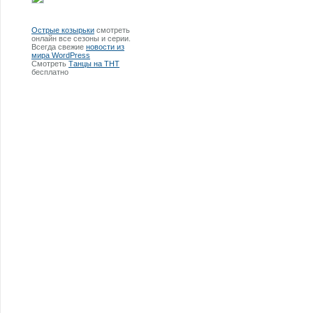
Острые козырьки
смотреть
онлайн все сезоны и серии.
Всегда свежие
новости из
мира WordPress
Смотреть
Танцы на ТНТ
бесплатно