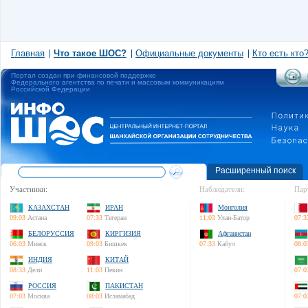
Главная
Что такое ШОС?
Официальные документы
Кто есть кто
Портал создан при финансовой поддержке
Федерального агентства по печати и массовым коммуникациям
Российской Федерации
Расширенный поиск
Участники:
Наблюдатели:
Пар
КАЗАХСТАН
ИРАН
Монголия
09:03
Астана
07:33
Тегеран
11:03
Улан-Батор
07:3
БЕЛОРУССИЯ
КИРГИЗИЯ
Афганистан
06:03
Минск
09:03
Бишкек
07:33
Кабул
08:0
ИНДИЯ
КИТАЙ
08:33
Дели
11:03
Пекин
07:0
РОССИЯ
ПАКИСТАН
07:03
Москва
08:03
Исламабад
07:0