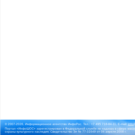
© 2007-2026, Информационное агентство ИнфоРос. Тел.: +7 495 718-84-11, E-mail:
info
Портал «ИнфоШОС» зарегистрирован в Федеральной службе по надзору в сфере массо
охраны культурного наследия. Свидетельство Эл № 77-31649 от 04 апреля 2008 г.