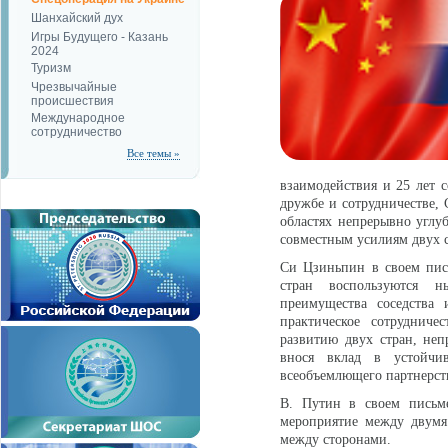
Шанхайский дух
Игры Будущего - Казань
2024
Туризм
Чрезвычайные
происшествия
Международное
сотрудничество
Все темы »
взаимодействия и 25 лет с
дружбе и сотрудничестве, 
областях непрерывно углуб
совместным усилиям двух 
Си Цзиньпин в своем пись
стран воспользуются н
преимущества соседства 
практическое сотрудниче
развитию двух стран, неп
внося вклад в устойчив
всеобъемлющего партнерств
В. Путин в своем письм
мероприятие между двумя
между сторонами.