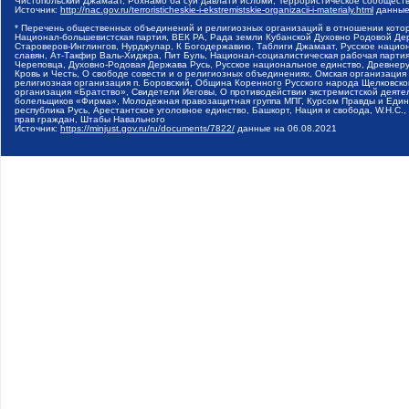
Чистопольский Джамаат, Рохнамо ба суи давлати исломи, Террористическое сообщест
Источник:
http://nac.gov.ru/terroristicheskie-i-ekstremistskie-organizacii-i-materialy.html
данные
* Перечень общественных объединений и религиозных организаций в отношении котор
Национал-большевистская партия, ВЕК РА, Рада земли Кубанской Духовно Родовой Де
Староверов-Инглингов, Нурджулар, К Богодержавию, Таблиги Джамаат, Русское наци
славян, Ат-Такфир Валь-Хиджра, Пит Буль, Национал-социалистическая рабочая парт
Череповца, Духовно-Родовая Держава Русь, Русское национальное единство, Древнер
Кровь и Честь, О свободе совести и о религиозных объединениях, Омская организаци
религиозная организация п. Боровский, Община Коренного Русского народа Щелковског
организация «Братство», Свидетели Иеговы, О противодействии экстремистской деяте
болельщиков «Фирма», Молодежная правозащитная группа МПГ, Курсом Правды и Единен
республика Русь, Арестантское уголовное единство, Башкорт, Нация и свобода, W.H.С
прав граждан, Штабы Навального
Источник:
https://minjust.gov.ru/ru/documents/7822/
данные на
06.08.2021